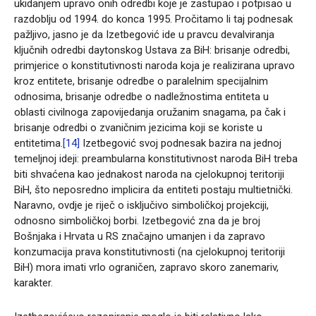
ukidanjem upravo onih odredbi koje je zastupao i potpisao u
razdoblju od 1994. do konca 1995. Pročitamo li taj podnesak
pažljivo, jasno je da Izetbegović ide u pravcu devalviranja
ključnih odredbi daytonskog Ustava za BiH: brisanje odredbi,
primjerice o konstitutivnosti naroda koja je realizirana upravo
kroz entitete, brisanje odredbe o paralelnim specijalnim
odnosima, brisanje odredbe o nadležnostima entiteta u
oblasti civilnoga zapovijedanja oružanim snagama, pa čak i
brisanje odredbi o zvaničnim jezicima koji se koriste u
entitetima.
[14]
Izetbegović svoj podnesak bazira na jednoj
temeljnoj ideji: preambularna konstitutivnost naroda BiH treba
biti shvaćena kao jednakost naroda na cjelokupnoj teritoriji
BiH, što neposredno implicira da entiteti postaju multietnički.
Naravno, ovdje je riječ o isključivo simboličkoj projekciji,
odnosno simboličkoj borbi. Izetbegović zna da je broj
Bošnjaka i Hrvata u RS značajno umanjen i da zapravo
konzumacija prava konstitutivnosti (na cjelokupnoj teritoriji
BiH) mora imati vrlo ograničen, zapravo skoro zanemariv,
karakter.