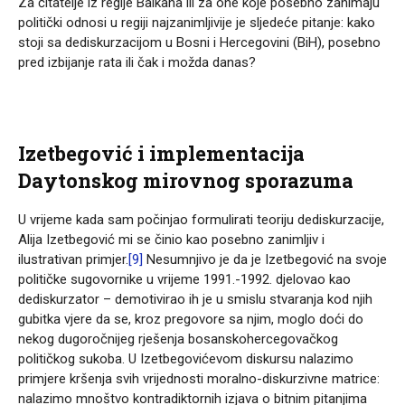
Za čitatelje iz regije Balkana ili za one koje posebno zanimaju
politički odnosi u regiji najzanimljivije je sljedeće pitanje: kako
stoji sa dediskurzacijom u Bosni i Hercegovini (BiH), posebno
pred izbijanje rata ili čak i možda danas?
Izetbegović i implementacija
Daytonskog mirovnog sporazuma
U vrijeme kada sam počinjao formulirati teoriju dediskurzacije,
Alija Izetbegović mi se činio kao posebno zanimljiv i
ilustrativan primjer.
[9]
Nesumnjivo je da je Izetbegović na svoje
političke sugovornike u vrijeme 1991.-1992. djelovao kao
dediskurzator – demotivirao ih je u smislu stvaranja kod njih
gubitka vjere da se, kroz pregovore sa njim, moglo doći do
nekog dugoročnijeg rješenja bosanskohercegovačkog
političkog sukoba. U Izetbegovićevom diskursu nalazimo
primjere kršenja svih vrijednosti moralno-diskurzivne matrice:
nalazimo mnoštvo kontradiktornih izjava o bitnim pitanjima