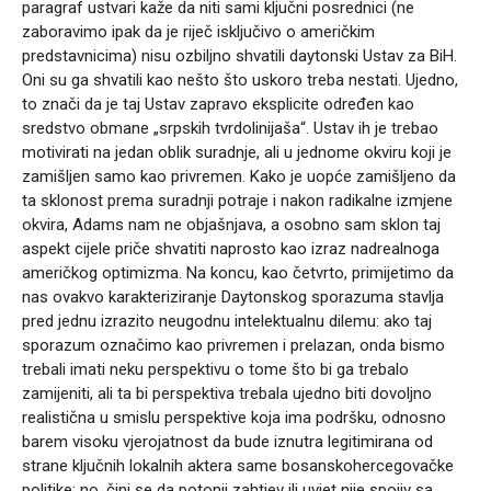
paragraf ustvari kaže da niti sami ključni posrednici (ne
zaboravimo ipak da je riječ isključivo o američkim
predstavnicima) nisu ozbiljno shvatili daytonski Ustav za BiH.
Oni su ga shvatili kao nešto što uskoro treba nestati. Ujedno,
to znači da je taj Ustav zapravo eksplicite određen kao
sredstvo obmane „srpskih tvrdolinijaša“. Ustav ih je trebao
motivirati na jedan oblik suradnje, ali u jednome okviru koji je
zamišljen samo kao privremen. Kako je uopće zamišljeno da
ta sklonost prema suradnji potraje i nakon radikalne izmjene
okvira, Adams nam ne objašnjava, a osobno sam sklon taj
aspekt cijele priče shvatiti naprosto kao izraz nadrealnoga
američkog optimizma. Na koncu, kao četvrto, primijetimo da
nas ovakvo karakteriziranje Daytonskog sporazuma stavlja
pred jednu izrazito neugodnu intelektualnu dilemu: ako taj
sporazum označimo kao privremen i prelazan, onda bismo
trebali imati neku perspektivu o tome što bi ga trebalo
zamijeniti, ali ta bi perspektiva trebala ujedno biti dovoljno
realistična u smislu perspektive koja ima podršku, odnosno
barem visoku vjerojatnost da bude iznutra legitimirana od
strane ključnih lokalnih aktera same bosanskohercegovačke
politike; no, čini se da potonji zahtjev ili uvjet nije spojiv sa