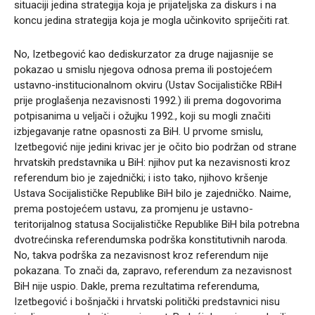
situaciji jedina strategija koja je prijateljska za diskurs i na
koncu jedina strategija koja je mogla učinkovito spriječiti rat.
No, Izetbegović kao dediskurzator za druge najjasnije se
pokazao u smislu njegova odnosa prema ili postojećem
ustavno-institucionalnom okviru (Ustav Socijalističke RBiH
prije proglašenja nezavisnosti 1992.) ili prema dogovorima
potpisanima u veljači i ožujku 1992., koji su mogli značiti
izbjegavanje ratne opasnosti za BiH. U prvome smislu,
Izetbegović nije jedini krivac jer je očito bio podržan od strane
hrvatskih predstavnika u BiH: njihov put ka nezavisnosti kroz
referendum bio je zajednički; i isto tako, njihovo kršenje
Ustava Socijalističke Republike BiH bilo je zajedničko. Naime,
prema postojećem ustavu, za promjenu je ustavno-
teritorijalnog statusa Socijalističke Republike BiH bila potrebna
dvotrećinska referendumska podrška konstitutivnih naroda.
No, takva podrška za nezavisnost kroz referendum nije
pokazana. To znači da, zapravo, referendum za nezavisnost
BiH nije uspio. Dakle, prema rezultatima referenduma,
Izetbegović i bošnjački i hrvatski politički predstavnici nisu