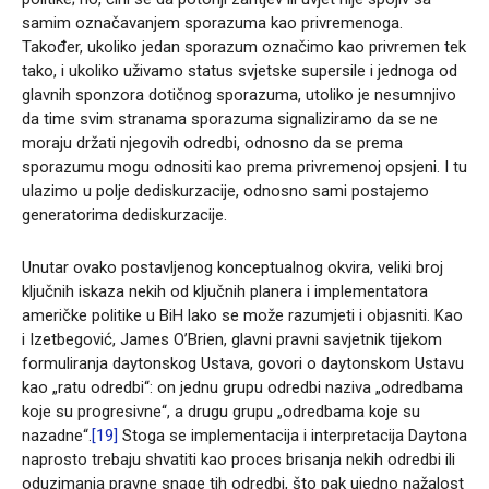
samim označavanjem sporazuma kao privremenoga.
Također, ukoliko jedan sporazum označimo kao privremen tek
tako, i ukoliko uživamo status svjetske supersile i jednoga od
glavnih sponzora dotičnog sporazuma, utoliko je nesumnjivo
da time svim stranama sporazuma signaliziramo da se ne
moraju držati njegovih odredbi, odnosno da se prema
sporazumu mogu odnositi kao prema privremenoj opsjeni. I tu
ulazimo u polje dediskurzacije, odnosno sami postajemo
generatorima dediskurzacije.
Unutar ovako postavljenog konceptualnog okvira, veliki broj
ključnih iskaza nekih od ključnih planera i implementatora
američke politike u BiH lako se može razumjeti i objasniti. Kao
i Izetbegović, James O’Brien, glavni pravni savjetnik tijekom
formuliranja daytonskog Ustava, govori o daytonskom Ustavu
kao „ratu odredbi“: on jednu grupu odredbi naziva „odredbama
koje su progresivne“, a drugu grupu „odredbama koje su
nazadne“.
[19]
Stoga se implementacija i interpretacija Daytona
naprosto trebaju shvatiti kao proces brisanja nekih odredbi ili
oduzimanja pravne snage tih odredbi, što pak ujedno nažalost