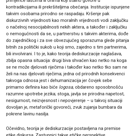
primjerice lašcima ili onima koji stalno govore u
kontradikcijama ili prekršiteljima obećanja. Institucije ispunjene
takvim osobama prirodno se raspadaju. Kršenje pak
diskurzivnih vrijednosti kao moralnih vrijednosti vodi zaključku
o načelnoj nesocijabilnosti nekih aktera, a također i zaključku
o nemogućnosti da se, u partnerstvu s takvim akterima, dođe
do zajedničkog i za sve obvezujućeg sporazuma glede pitanja
bitnih za politički sukob u koji smo, zajedno s tim partnerima,
bili involvirani. I to je, kako teorija dediskurzacije naglašava,
zbilja opasna situacija: drugi biva shvaćen kao netko na koga
se ne može djelovati riječima i također kao netko tko sam ne
želi na nas djelovati riječima; jedna od prirodnih konsekvenci
takvoga odnosa jest i dehumanizacija jer čovjek sebe
primarno definira kao biće
logosa
, obdareno sposobnošću
razumne upotrebe jezika; stoga, javlja se prirodna napetost,
nesigurnost, neizvjesnost i nepovjerenje – u takvoj situaciji
dovoljan je, metaforički govoreći, zvuk zujanja bumbara da
pokrene lavinu nasilja.
Očevidno, teorija je dediskurzacije postavljena na premise
etike diskursa. Zastupnici takve etičke perspektive