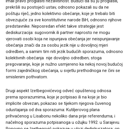
imali pravo proglasiti nezavisnost. Budući da su ju proglasili,
prekršili su postojeći ustav, odnosno pokazali su da ne
poštuju riječ, jedno kolektivno obećanje, koje je trebalo biti
obvezujuće za sve konstitutivne narode BiH, odnosno njihove
predstavnike. Neposredan efekt takve strategije jest
dediskurzacija: sugovornik ili partner naprosto ne mogu
vjerovati osobi koja ne ispunjava obećanja jer neispunjavanje
obećanja znači da za osobu jezik nije u dovoljnoj mjeri
odredben, a samim tim niti jezik budućih sporazuma, odnosno
kolektivnih obećanja nije dovoljno odredben; stoga
pregovaranje, koje je nužno usmjereno ka nekoj novoj budućoj
formi zajedničkog obećanja, u svjetlu prethodnoga ne čini se
smislenim pothvatom.
Drugi aspekt Izetbegovićevog odveć opuštenog odnosa
prema sporazumima, koje je potpisao ili na koje je bio
implicite obvezan, pokazao se tijekom njegova čuvenog
odustajanja od dva sporazuma: Kutiljerovog plana
prihvaćenog u Lisabonu nekoliko dana prije referenduma; i
načelnog sporazuma potpisanoga u ožujku 1992. u Sarajevu.
Ponovno se Izetbegović pokazuje u ulozi dediskurzatora: on