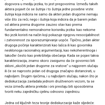
dogovora u mediju jezika, to jest pregovorima. Između takvih
aktera pojavit će se šutnja i to šutnja jedne posebne vrste:
šutnja koja indicira ne samo da akteri jedan drugome nemaju
više što za reći; nego i šutnja koja indicira da je barem jedan
od aktera prema drugome zauzeo stav kao prema
fundamentalno nemoralnome korisniku jezika: kao nekome
tko jezik koristi na način koji pokazuje njegovu nesocijabilnost
i zatvorenost za sporazumijevanje uopće. Tipično, jedan akter
drugoga počinje karakterizirati kao lašca ili kao govornika
nesklonoga racionalnoj argumentaciji, kao nekoherentnoga i
također često kao prekršitelja obećanja. Kada se pojavi takva
karakterizacija, znamo skoro zasigurno da će govornici biti
skloni „skočiti jedan drugome za vratove“ u najgorem slučaju
ili će se naprosto jedan od drugoga značajno distancirati, u
najboljem. Drugim riječima, i u najboljem slučaju, nakon što je
dediskurzacija zavladala jednom društvenom vezom, ta se
veza između aktera prekida i oni prestaju biti sposobnima
tvoriti neku zajedničku cjelinu odnosno zajednicu.
Jedna od ključnih teza teorije dediskurzacije kaže sljedeće: