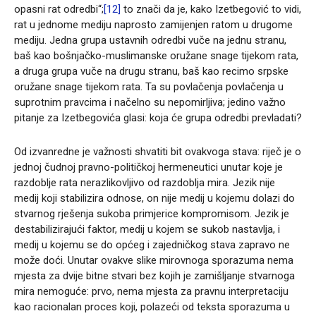
opasni rat odredbi“;
[12]
to znači da je, kako Izetbegović to vidi,
rat u jednome mediju naprosto zamijenjen ratom u drugome
mediju. Jedna grupa ustavnih odredbi vuče na jednu stranu,
baš kao bošnjačko-muslimanske oružane snage tijekom rata,
a druga grupa vuče na drugu stranu, baš kao recimo srpske
oružane snage tijekom rata. Ta su povlačenja povlačenja u
suprotnim pravcima i načelno su nepomirljiva; jedino važno
pitanje za Izetbegovića glasi: koja će grupa odredbi prevladati?
Od izvanredne je važnosti shvatiti bit ovakvoga stava: riječ je o
jednoj čudnoj pravno-političkoj hermeneutici unutar koje je
razdoblje rata nerazlikovljivo od razdoblja mira. Jezik nije
medij koji stabilizira odnose, on nije medij u kojemu dolazi do
stvarnog rješenja sukoba primjerice kompromisom. Jezik je
destabilizirajući faktor, medij u kojem se sukob nastavlja, i
medij u kojemu se do općeg i zajedničkog stava zapravo ne
može doći. Unutar ovakve slike mirovnoga sporazuma nema
mjesta za dvije bitne stvari bez kojih je zamišljanje stvarnoga
mira nemoguće: prvo, nema mjesta za pravnu interpretaciju
kao racionalan proces koji, polazeći od teksta sporazuma u