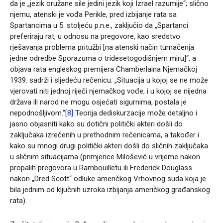
da je „jezik oružane sile jedini jezik koji Izrael razumije“; slično
njemu, atenski je vođa Perikle, pred izbijanje rata sa
Spartancima u 5. stoljeću p.n.e., zaključio da „Spartanci
preferiraju rat, u odnosu na pregovore, kao sredstvo
rješavanja problema pritužbi [na atenski način tumačenja
jedne odredbe Sporazuma o tridesetogodišnjem miru]“, a
objava rata engleskog premijera Chamberlaina Njemačkoj
1939. sadrži i sljedeću rečenicu: „Situacija u kojoj se ne može
vjerovati niti jednoj riječi njemačkog vođe, i u kojoj se nijedna
država ili narod ne mogu osjećati sigurnima, postala je
nepodnošljivom.“
[8]
Teorija dediskurzacije može detaljno i
jasno objasniti kako su dotični politički akteri došli do
zaključaka izrečenih u prethodnim rečenicama, a također i
kako su mnogi drugi politički akteri došli do sličnih zaključaka
u sličnim situacijama (primjerice Milošević u vrijeme nakon
propalih pregovora u Rambouilletu ili Frederick Douglass
nakon „Dred Scott“ odluke američkog Vrhovnog suda koja je
bila jednim od ključnih uzroka izbijanja američkog građanskog
rata).