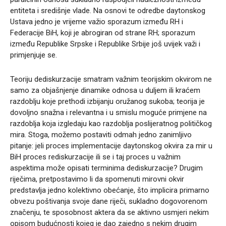
entiteta i središnje vlade. Na osnovi te odredbe daytonskog
Ustava jedno je vrijeme važio sporazum između RH i
Federacije BiH, koji je abrogiran od strane RH; sporazum
između Republike Srpske i Republike Srbije još uvijek važi i
primjenjuje se.
Teoriju dediskurzacije smatram važnim teorijskim okvirom ne
samo za objašnjenje dinamike odnosa u duljem ili kraćem
razdoblju koje prethodi izbijanju oružanog sukoba; teorija je
dovoljno snažna i relevantna i u smislu moguće primjene na
razdoblja koja izgledaju kao razdoblja poslijeratnog političkog
mira. Stoga, možemo postaviti odmah jedno zanimljivo
pitanje: jeli proces implementacije daytonskog okvira za mir u
BiH proces rediskurzacije ili se i taj proces u važnim
aspektima može opisati terminima dediskurzacije? Drugim
riječima, pretpostavimo li da spomenuti mirovni okvir
predstavlja jedno kolektivno obećanje, što implicira primarno
obvezu poštivanja svoje dane riječi, sukladno dogovorenom
značenju, te sposobnost aktera da se aktivno usmjeri nekim
opisom budućnosti kojeg je dao zajedno s nekim drugim