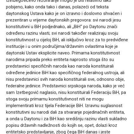
Izetbegovićevo rezoniranje moglo je biti relativno lako
pobijeno, kako onda tako i danas, polazeći od teksta
daytonskog Ustava kako je on izravno i doslovno shvaćen i
prezentiran u vrijeme daytonskih pregovora: svi narodi jesu
konstitutivni u BiH podjednako, ali „BiH“ po Daytonu znači
određenu razinu vlasti; svi narodi također realiziraju svoju
konstitutivnost u cijeloj BiH, ali isključivo kroz za to predviđene
institucije i u onim područjima/državnim ovlastima koje je
daytonski Ustav eksplicite naveo. Primarna konstitutivnost
narodima pripada preko entiteta naprosto stoga što su
predstavnici specifičnih naroda kao naroda konstituirali
određene jedinice BiH kao specifičnog federalnog ustroja, ali
nisu predstavnici svih naroda konstituirali sve, odnosno obje,
federalne jedinice. Predstavnici srpskoga naroda, kako je već
sam Izetbegović naglasio, nisu konstituirali Federaciju BiH, pa
stoga svoju primarnu konstitutivnost niti ne mogu
implementirati kroz tijela Federacije BiH. Izravnu suglasnost
konstitutivni su narodi dali za stvaranje pojedinačnih entiteta,
a onda u Daytonu i za BiH kao središnju razinu vlasti sukladno
popisu državnih nadležnosti do kojih se, opet, dolazi kroz
entitetsko predstavljanje, zbog čega BiH danas i jeste