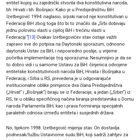
entitet kojeg su zajednički stvorila dva konstitutivna naroda,
bh. Hrvati i bh. Bošnjaci. Kako je u Predsjedništvu BiH
Izetbegović 1994. naglasio, srpski narod nije konstitutivan u
Federaciji BiH zbog toga što bi to značilo da „Srbi dobivaju
jednu polovinu vlasti u cijeloj BiH i trećinu vlasti u
Federaciji.“
[13]
Ovakav Izetbegovićev stav ostaje važiti
zapravo sve do potpisa na Daytonski sporazum, odnosno
daytonski Ustav za BiH, i neposredno poslije, u vrijeme
početka implementacije tog sporazuma. Nesumnjivo je da se
to dobro vidi i u samome Ustavu za BiH: činjenica odvojene
entitetske konstitutivnosti naroda BiH, Hrvata i Bošnjaka u
Federaciji, i Srba u RS, prevedena je u odgovarajuće
institucionalne oblike primjerice dva člana Predsjedništva
(„Hrvat“ i „Bošnjak“) biraju se iz Federacije, a jedan („Srbin“) iz
RS, te u obliku specifičnog načina biranja predstavnika u Domu
naroda Parlamenta BiH, kao i prava formiranja specijalnih
paralelnih odnosa između entiteta i susjednih država.
No, tijekom 1998. Izetbegović mijenja stav. On dostavlja
podnesak/tužbu Ustavnome sudu BiH, koji sadrži zahtjev za