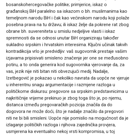
bosanskohercegovačke politike; primjerice, iskaz o
građanskoj BiH paralelno sa iskazom o bh. muslimanima kao
temeljnom narodu BiH i čak kao većinskom narodu koji polaže
posebna prava na tu državu; ili iskaz želje da pokrene rat zbog
obrane bh. suvereniteta u smislu nedjeljive vlasti i iskaz
spremnosti da se odnosi unutar BiH organiziraju također
sukladno srpskim i hrvatskim interesima. Ključni učinak takvih
kontradikcija vrlo je predvidljiv: vaš sugovornik prestaje vašim
izjavama pripisivati smisleno značenje jer one se međusobno
potiru, a to onda generira kod sugovornika vjerovanje da, za
vas, jezik nije niti bitan niti obvezujući medij. Nadalje,
Izetbegović je pokazao u nekoliko navrata da uopće ne vjeruje
u inherentnu snagu argumentacije i razmjene razloga u
političkome diskursu: pregovore sa srpskim predstavnicima u
najkritičnije vrijeme prekinuo je zbog toga što je, po njemu,
distanca između pregovaračkih pozicija značila da do
dogovora ne može doći, što je nadalje značilo da pregovori
niti ne bi bili smisleni. Uopće nije pomislio na mogućnost da je
izlaganje političkih razloga i njihova zajednička provjera,
usmjerena ka eventualno nekoj vrsti kompromisa, u toj