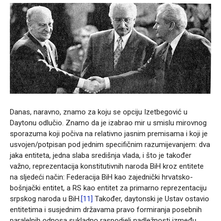
Danas, naravno, znamo za koju se opciju Izetbegović u
Daytonu odlučio. Znamo da je izabrao mir u smislu mirovnog
sporazuma koji počiva na relativno jasnim premisama i koji je
usvojen/potpisan pod jednim specifičnim razumijevanjem: dva
jaka entiteta, jedna slaba središnja vlada, i što je također
važno, reprezentacija konstitutivnih naroda BiH kroz entitete
na sljedeći način: Federacija BiH kao zajednički hrvatsko-
bošnjački entitet, a RS kao entitet za primarno reprezentaciju
srpskog naroda u BiH.
[11]
Također, daytonski je Ustav ostavio
entitetima i susjednim državama pravo formiranja posebnih
paralelnih odnosa sukladno raspodjeli nadležnosti između