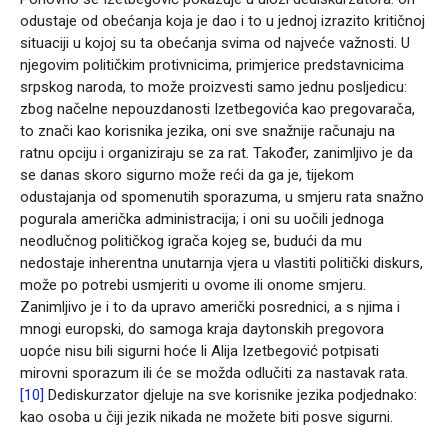
odustaje od obećanja koja je dao i to u jednoj izrazito kritičnoj
situaciji u kojoj su ta obećanja svima od najveće važnosti. U
njegovim političkim protivnicima, primjerice predstavnicima
srpskog naroda, to može proizvesti samo jednu posljedicu:
zbog načelne nepouzdanosti Izetbegovića kao pregovarača,
to znači kao korisnika jezika, oni sve snažnije računaju na
ratnu opciju i organiziraju se za rat. Također, zanimljivo je da
se danas skoro sigurno može reći da ga je, tijekom
odustajanja od spomenutih sporazuma, u smjeru rata snažno
pogurala američka administracija; i oni su uočili jednoga
neodlučnog političkog igrača kojeg se, budući da mu
nedostaje inherentna unutarnja vjera u vlastiti politički diskurs,
može po potrebi usmjeriti u ovome ili onome smjeru.
Zanimljivo je i to da upravo američki posrednici, a s njima i
mnogi europski, do samoga kraja daytonskih pregovora
uopće nisu bili sigurni hoće li Alija Izetbegović potpisati
mirovni sporazum ili će se možda odlučiti za nastavak rata.
[10]
Dediskurzator djeluje na sve korisnike jezika podjednako:
kao osoba u čiji jezik nikada ne možete biti posve sigurni.