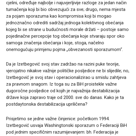
cjelini, određuje najbolje i najuvjerljivije razloge za jedan način
tumačenja koji bi bio obvezujući za sve; drugo, nema mjesta
za pojam sporazuma kao kompromisa koji bi mogao
jednoznačno odrediti sadržaj jednoga kolektivnog obećanja
kojeg bi se strane u budućnosti morale držati – postoje samo
pojedinačne percepcije tog obećanja koje stvaraju spor oko
samoga značenja obećanja i koje, stoga, načelno
onemogućuju primjenu pojma „obvezanosti sporazumom“.
Da je Izetbegović svoj stav zadržao na razini puke teorije,
vjerojatno nikakve važnije političke posljedice ne bi slijedile; no,
Izetbegović je svoj stav i operacionalizirao u smislu zahtjeva
za pravnom snagom. Iz toga su za BiH proistekle važne
dugoročne posljedice od kojih je najvažnija destabilizacija
države koja zapravo traje od 2000. sve do danas. Kako je ta
postdaytonska destabilizacija upriličena?
Prisjetimo se jedne važne činjenice: početkom 1994.
Izetbegović usvaja Washingtonski sporazum o Federaciji BiH
pod jednim specifičnim razumijevanjem: bh. Federacija je