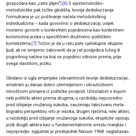
gospodara kao „ratni plijen“).
[6]
S epistemološko-
metodološke pak točke gledišta, teorija dediskurzacije
formulirana je uz poštivanje načela metodološkog
individualizma – kada govorimo o dediskurzaciji, uvijek
moramo govoriti o konkretnim pojedincima kao konkretnim
korisnicima jezika u specifičnim društveno-političkim
kontekstima.
[7]
Točno je da u ratu pate cjelokupne skupine
ljudi, ali ne smijemo zaboraviti da je rat posljedica lošeg ili
pogrešnog načina na koji se pojedinci odnose prema, prije
svega vlastitom, jeziku.
Gledano iz ugla empirijske relevantnosti teorije dediskurzacije,
smatram ju danas dobro utemeljenom i obrazloživom
mnoštvom primjera iz političke povijesti. Učestalost s kojom
neki politički akteri prema drugima, u razdoblju neposredno
pred izbijanje oružanog sukoba, zauzimaju takozvanu meta-
lingvalnu perspektivu vrlo je visoka; drugim riječima, neki akteri,
u razdoblju pred izbijanje oružanoga sukoba, eksplicite opisuju
jezik drugih aktera kao u fundamentalnome smislu manjkav i
nepopravljiv: egipatski je predsjednik Nasser 1968. naglašavao