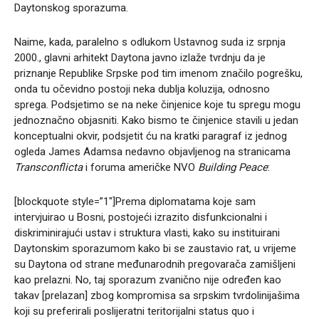
Daytonskog sporazuma.
Naime, kada, paralelno s odlukom Ustavnog suda iz srpnja
2000., glavni arhitekt Daytona javno izlaže tvrdnju da je
priznanje Republike Srpske pod tim imenom značilo pogrešku,
onda tu očevidno postoji neka dublja koluzija, odnosno
sprega. Podsjetimo se na neke činjenice koje tu spregu mogu
jednoznačno objasniti. Kako bismo te činjenice stavili u jedan
konceptualni okvir, podsjetit ću na kratki paragraf iz jednog
ogleda James Adamsa nedavno objavljenog na stranicama
Transconflicta
i foruma američke NVO
Building Peace
:
[blockquote style=”1″]Prema diplomatama koje sam
intervjuirao u Bosni, postojeći izrazito disfunkcionalni i
diskriminirajući ustav i struktura vlasti, kako su instituirani
Daytonskim sporazumom kako bi se zaustavio rat, u vrijeme
su Daytona od strane međunarodnih pregovarača zamišljeni
kao prelazni. No, taj sporazum zvanično nije određen kao
takav [prelazan] zbog kompromisa sa srpskim tvrdolinijašima
koji su preferirali poslijeratni teritorijalni status quo i