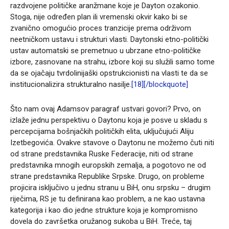
razdvojene političke aranžmane koje je Dayton ozakonio.
Stoga, nije određen plan ili vremenski okvir kako bi se
zvanično omogućio proces tranzicije prema održivom
neetničkom ustavu i strukturi vlasti. Daytonski etno-politički
ustav automatski se premetnuo u ubrzane etno-političke
izbore, zasnovane na strahu, izbore koji su služili samo tome
da se ojačaju tvrdolinijaški opstrukcionisti na vlasti te da se
institucionalizira strukturalno nasilje.
[18][/blockquote]
Što nam ovaj Adamsov paragraf ustvari govori? Prvo, on
izlaže jednu perspektivu o Daytonu koja je posve u skladu s
percepcijama bošnjačkih političkih elita, uključujući Aliju
Izetbegovića. Ovakve stavove o Daytonu ne možemo čuti niti
od strane predstavnika Ruske Federacije, niti od strane
predstavnika mnogih europskih zemalja, a pogotovo ne od
strane predstavnika Republike Srpske. Drugo, on probleme
projicira isključivo u jednu stranu u BiH, onu srpsku – drugim
riječima, RS je tu definirana kao problem, a ne kao ustavna
kategorija i kao dio jedne strukture koja je kompromisno
dovela do završetka oružanog sukoba u BiH. Treće, taj