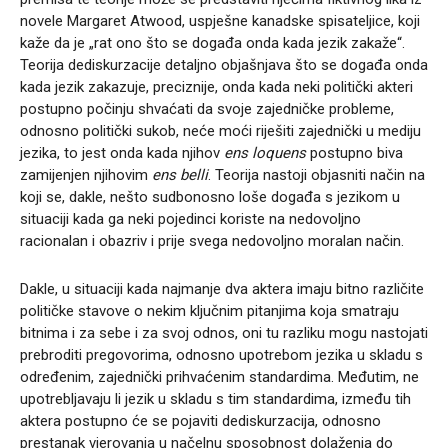
novele Margaret Atwood, uspješne kanadske spisateljice, koji
kaže da je „rat ono što se događa onda kada jezik zakaže“.
Teorija dediskurzacije detaljno objašnjava što se događa onda
kada jezik zakazuje, preciznije, onda kada neki politički akteri
postupno počinju shvaćati da svoje zajedničke probleme,
odnosno politički sukob, neće moći riješiti zajednički u mediju
jezika, to jest onda kada njihov
ens loquens
postupno biva
zamijenjen njihovim
ens belli
. Teorija nastoji objasniti način na
koji se, dakle, nešto sudbonosno loše događa s jezikom u
situaciji kada ga neki pojedinci koriste na nedovoljno
racionalan i obazriv i prije svega nedovoljno moralan način.
Dakle, u situaciji kada najmanje dva aktera imaju bitno različite
političke stavove o nekim ključnim pitanjima koja smatraju
bitnima i za sebe i za svoj odnos, oni tu razliku mogu nastojati
prebroditi pregovorima, odnosno upotrebom jezika u skladu s
određenim, zajednički prihvaćenim standardima. Međutim, ne
upotrebljavaju li jezik u skladu s tim standardima, između tih
aktera postupno će se pojaviti dediskurzacija, odnosno
prestanak vjerovanja u načelnu sposobnost dolaženja do