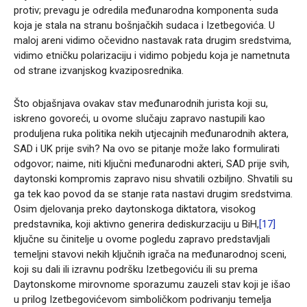
protiv; prevagu je odredila međunarodna komponenta suda
koja je stala na stranu bošnjačkih sudaca i Izetbegovića. U
maloj areni vidimo očevidno nastavak rata drugim sredstvima,
vidimo etničku polarizaciju i vidimo pobjedu koja je nametnuta
od strane izvanjskog kvaziposrednika.
Što objašnjava ovakav stav međunarodnih jurista koji su,
iskreno govoreći, u ovome slučaju zapravo nastupili kao
produljena ruka politika nekih utjecajnih međunarodnih aktera,
SAD i UK prije svih? Na ovo se pitanje može lako formulirati
odgovor; naime, niti ključni međunarodni akteri, SAD prije svih,
daytonski kompromis zapravo nisu shvatili ozbiljno. Shvatili su
ga tek kao povod da se stanje rata nastavi drugim sredstvima.
Osim djelovanja preko daytonskoga diktatora, visokog
predstavnika, koji aktivno generira dediskurzaciju u BiH,
[17]
ključne su činitelje u ovome pogledu zapravo predstavljali
temeljni stavovi nekih ključnih igrača na međunarodnoj sceni,
koji su dali ili izravnu podršku Izetbegoviću ili su prema
Daytonskome mirovnome sporazumu zauzeli stav koji je išao
u prilog Izetbegovićevom simboličkom podrivanju temelja