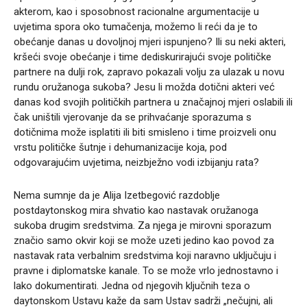
akterom, kao i sposobnost racionalne argumentacije u
uvjetima spora oko tumačenja, možemo li reći da je to
obećanje danas u dovoljnoj mjeri ispunjeno? Ili su neki akteri,
kršeći svoje obećanje i time dediskurirajući svoje političke
partnere na dulji rok, zapravo pokazali volju za ulazak u novu
rundu oružanoga sukoba? Jesu li možda dotični akteri već
danas kod svojih političkih partnera u značajnoj mjeri oslabili ili
čak uništili vjerovanje da se prihvaćanje sporazuma s
dotičnima može isplatiti ili biti smisleno i time proizveli onu
vrstu političke šutnje i dehumanizacije koja, pod
odgovarajućim uvjetima, neizbježno vodi izbijanju rata?
Nema sumnje da je Alija Izetbegović razdoblje
postdaytonskog mira shvatio kao nastavak oružanoga
sukoba drugim sredstvima. Za njega je mirovni sporazum
značio samo okvir koji se može uzeti jedino kao povod za
nastavak rata verbalnim sredstvima koji naravno uključuju i
pravne i diplomatske kanale. To se može vrlo jednostavno i
lako dokumentirati. Jedna od njegovih ključnih teza o
daytonskom Ustavu kaže da sam Ustav sadrži „nečujni, ali