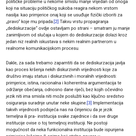
političke probleme u nekome smislu manje vrijedan od onoga
koji na situaciju političkog sukoba reagira nekom vrstom
nasilja: kao primjerice onaj koji se usuđuje fizički izboriti za
„pravo“ koje mu pripada.
[2]
Takvu vrstu propagiranja
„dediskurzacije“ ovdje ostavljam po strani – smatram ju manje
zanimljivom od slučaja u kojem do dediskurzacije dolazi kroz
jedan niz realnih iskustava s nekim realnim partnerom u
realnome komunikacijskom procesu.
Dakle, za sada trebamo zapamtiti da se dediskurzacija javlja
kao proces kršenja nekih diskurzivnih vrijednosti koje za
društvo imaju status i diskurzivnih i moralnih vrijednosti:
primjerice, istina, racionalna i koherentna argumentacija te
održanje obećanja, odnosno dane riječi, bez kojih očevidno
jezik niti ima smisla niti može poslužiti kao ključno sredstvo
osiguranja suradnje unutar neke skupine.
[3]
Implementacija
takvih vrijednosti podsjeća nas na činjenicu da je jezik
temeljna ili pra- institucija svake zajednice i da sve druge
institucije ovise o toj temeljnoj instituciji. Ne postoji
mogućnost da neka funkcionalna institucija bude ispunjena