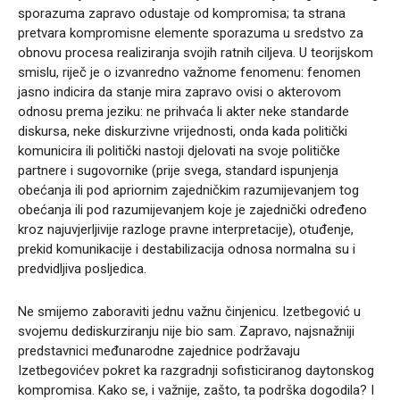
sporazuma zapravo odustaje od kompromisa; ta strana
pretvara kompromisne elemente sporazuma u sredstvo za
obnovu procesa realiziranja svojih ratnih ciljeva. U teorijskom
smislu, riječ je o izvanredno važnome fenomenu: fenomen
jasno indicira da stanje mira zapravo ovisi o akterovom
odnosu prema jeziku: ne prihvaća li akter neke standarde
diskursa, neke diskurzivne vrijednosti, onda kada politički
komunicira ili politički nastoji djelovati na svoje političke
partnere i sugovornike (prije svega, standard ispunjenja
obećanja ili pod apriornim zajedničkim razumijevanjem tog
obećanja ili pod razumijevanjem koje je zajednički određeno
kroz najuvjerljivije razloge pravne interpretacije), otuđenje,
prekid komunikacije i destabilizacija odnosa normalna su i
predvidljiva posljedica.
Ne smijemo zaboraviti jednu važnu činjenicu. Izetbegović u
svojemu dediskurziranju nije bio sam. Zapravo, najsnažniji
predstavnici međunarodne zajednice podržavaju
Izetbegovićev pokret ka razgradnji sofisticiranog daytonskog
kompromisa. Kako se, i važnije, zašto, ta podrška dogodila? I