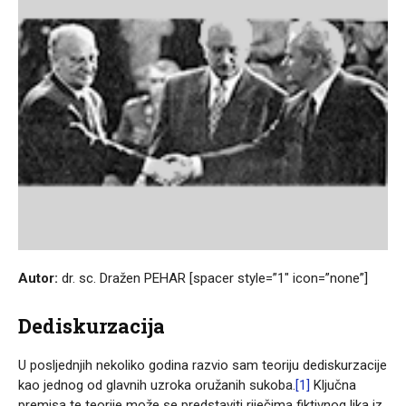
Autor:
dr. sc. Dražen PEHAR [spacer style=”1″ icon=”none”]
Dediskurzacija
U posljednjih nekoliko godina razvio sam teoriju dediskurzacije
kao jednog od glavnih uzroka oružanih sukoba.
[1]
Ključna
premisa te teorije može se predstaviti riječima fiktivnog lika iz