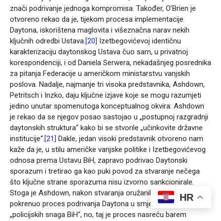
znači podrivanje jednoga kompromisa. Također, O’Brien je
otvoreno rekao da je, tijekom procesa implementacije
Daytona, iskorištena maglovita i višeznačna narav nekih
ključnih odredbi Ustava.
[20]
Izetbegovićevoj identičnu
karakterizaciju daytonskog Ustava čuo sam, u privatnoj
korespondenciji, i od Daniela Serwera, nekadašnjeg posrednika
za pitanja Federacije u američkom ministarstvu vanjskih
poslova. Nadalje, najmanje tri visoka predstavnika, Ashdown,
Petritsch i Inzko, daju ključne izjave koje se mogu razumjeti
jedino unutar spomenutoga konceptualnog okvira: Ashdown
je rekao da se njegov posao sastojao u „postupnoj razgradnji
daytonskih struktura“ kako bi se stvorile „učinkovite državne
institucije“.
[21]
Dakle, jedan visoki predstavnik otvoreno nam
kaže da je, u stilu američke vanjske politike i Izetbegovićevog
odnosa prema Ustavu BiH, zapravo podrivao Daytonski
sporazum i tretirao ga kao puki povod za stvaranje nečega
što ključne strane sporazuma nisu izvorno sankcionirale.
Stoga je Ashdown, nakon stvaranja oružanih snaga BiH,
HR
pokrenuo proces podrivanja Daytona u smjeru stvaranja
„policijskih snaga BiH“, no, taj je proces nasreću barem