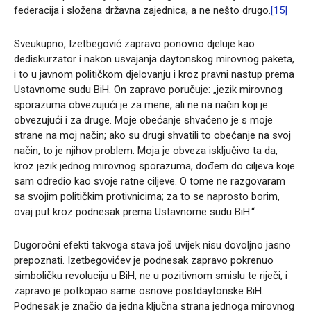
federacija i složena državna zajednica, a ne nešto drugo.
[15]
Sveukupno, Izetbegović zapravo ponovno djeluje kao
dediskurzator i nakon usvajanja daytonskog mirovnog paketa,
i to u javnom političkom djelovanju i kroz pravni nastup prema
Ustavnome sudu BiH. On zapravo poručuje: „jezik mirovnog
sporazuma obvezujući je za mene, ali ne na način koji je
obvezujući i za druge. Moje obećanje shvaćeno je s moje
strane na moj način; ako su drugi shvatili to obećanje na svoj
način, to je njihov problem. Moja je obveza isključivo ta da,
kroz jezik jednog mirovnog sporazuma, dođem do ciljeva koje
sam odredio kao svoje ratne ciljeve. O tome ne razgovaram
sa svojim političkim protivnicima; za to se naprosto borim,
ovaj put kroz podnesak prema Ustavnome sudu BiH.“
Dugoročni efekti takvoga stava još uvijek nisu dovoljno jasno
prepoznati. Izetbegovićev je podnesak zapravo pokrenuo
simboličku revoluciju u BiH, ne u pozitivnom smislu te riječi, i
zapravo je potkopao same osnove postdaytonske BiH.
Podnesak je značio da jedna ključna strana jednoga mirovnog