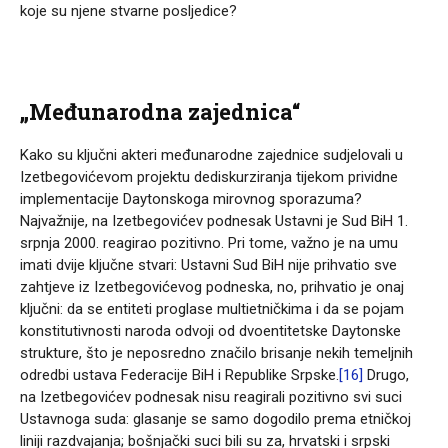
koje su njene stvarne posljedice?
„Međunarodna zajednica“
Kako su ključni akteri međunarodne zajednice sudjelovali u
Izetbegovićevom projektu dediskurziranja tijekom prividne
implementacije Daytonskoga mirovnog sporazuma?
Najvažnije, na Izetbegovićev podnesak Ustavni je Sud BiH 1.
srpnja 2000. reagirao pozitivno. Pri tome, važno je na umu
imati dvije ključne stvari: Ustavni Sud BiH nije prihvatio sve
zahtjeve iz Izetbegovićevog podneska, no, prihvatio je onaj
ključni: da se entiteti proglase multietničkima i da se pojam
konstitutivnosti naroda odvoji od dvoentitetske Daytonske
strukture, što je neposredno značilo brisanje nekih temeljnih
odredbi ustava Federacije BiH i Republike Srpske.
[16]
Drugo,
na Izetbegovićev podnesak nisu reagirali pozitivno svi suci
Ustavnoga suda: glasanje se samo dogodilo prema etničkoj
liniji razdvajanja; bošnjački suci bili su za, hrvatski i srpski