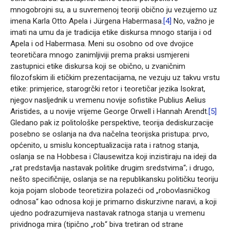
mnogobrojni su, a u suvremenoj teoriji obično ju vezujemo uz
imena Karla Otto Apela i Jürgena Habermasa.
[4]
No, važno je
imati na umu da je tradicija etike diskursa mnogo starija i od
Apela i od Habermasa. Meni su osobno od ove dvojice
teoretičara mnogo zanimljiviji prema praksi usmjereni
zastupnici etike diskursa koji se obično, u zvaničnim
filozofskim ili etičkim prezentacijama, ne vezuju uz takvu vrstu
etike: primjerice, starogrčki retor i teoretičar jezika Isokrat,
njegov nasljednik u vremenu novije sofistike Publius Aelius
Aristides, a u novije vrijeme George Orwell i Hannah Arendt.
[5]
Gledano pak iz politološke perspektive, teorija dediskurzacije
posebno se oslanja na dva načelna teorijska pristupa: prvo,
općenito, u smislu konceptualizacija rata i ratnog stanja,
oslanja se na Hobbesa i Clausewitza koji inzistiraju na ideji da
„rat predstavlja nastavak politike drugim sredstvima“; i drugo,
nešto specifičnije, oslanja se na republikansku političku teoriju
koja pojam slobode teoretizira polazeći od „robovlasničkog
odnosa“ kao odnosa koji je primarno diskurzivne naravi, a koji
ujedno podrazumijeva nastavak ratnoga stanja u vremenu
prividnoga mira (tipično „rob“ biva tretiran od strane