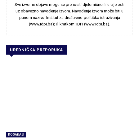
Sve izvorne objave mogu se prenositi djelomično ili u cijelosti
uz obavezno navođenje izvora. Navođenje izvora može biti u
punom nazivu: Institut za društveno-politička istraživanja
(www.idpi.ba); ili kratkom: IDPI (www.idpi.ba).
UREDNIČKA PREPORUKA
DOGAĐAJI