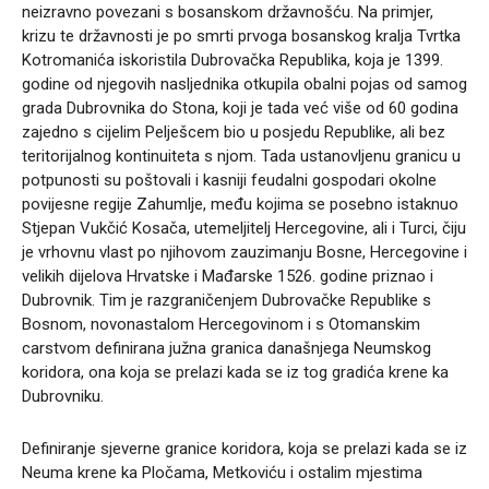
neizravno povezani s bosanskom državnošću. Na primjer,
krizu te državnosti je po smrti prvoga bosanskog kralja Tvrtka
Kotromanića iskoristila Dubrovačka Republika, koja je 1399.
godine od njegovih nasljednika otkupila obalni pojas od samog
grada Dubrovnika do Stona, koji je tada već više od 60 godina
zajedno s cijelim Pelješcem bio u posjedu Republike, ali bez
teritorijalnog kontinuiteta s njom. Tada ustanovljenu granicu u
potpunosti su poštovali i kasniji feudalni gospodari okolne
povijesne regije Zahumlje, među kojima se posebno istaknuo
Stjepan Vukčić Kosača, utemeljitelj Hercegovine, ali i Turci, čiju
je vrhovnu vlast po njihovom zauzimanju Bosne, Hercegovine i
velikih dijelova Hrvatske i Mađarske 1526. godine priznao i
Dubrovnik. Tim je razgraničenjem Dubrovačke Republike s
Bosnom, novonastalom Hercegovinom i s Otomanskim
carstvom definirana južna granica današnjega Neumskog
koridora, ona koja se prelazi kada se iz tog gradića krene ka
Dubrovniku.
Definiranje sjeverne granice koridora, koja se prelazi kada se iz
Neuma krene ka Pločama, Metkoviću i ostalim mjestima