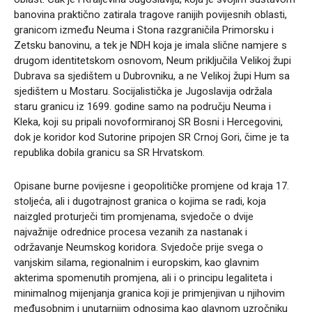
banovina praktično zatirala tragove ranijih povijesnih oblasti,
granicom između Neuma i Stona razgraničila Primorsku i
Zetsku banovinu, a tek je NDH koja je imala slične namjere s
drugom identitetskom osnovom, Neum priključila Velikoj župi
Dubrava sa sjedištem u Dubrovniku, a ne Velikoj župi Hum sa
sjedištem u Mostaru. Socijalistička je Jugoslavija održala
staru granicu iz 1699. godine samo na području Neuma i
Kleka, koji su pripali novoformiranoj SR Bosni i Hercegovini,
dok je koridor kod Sutorine pripojen SR Crnoj Gori, čime je ta
republika dobila granicu sa SR Hrvatskom.
Opisane burne povijesne i geopolitičke promjene od kraja 17.
stoljeća, ali i dugotrajnost granica o kojima se radi, koja
naizgled proturječi tim promjenama, svjedoče o dvije
najvažnije odrednice procesa vezanih za nastanak i
održavanje Neumskog koridora. Svjedoče prije svega o
vanjskim silama, regionalnim i europskim, kao glavnim
akterima spomenutih promjena, ali i o principu legaliteta i
minimalnog mijenjanja granica koji je primjenjivan u njihovim
međusobnim i unutarnjim odnosima kao glavnom uzročniku