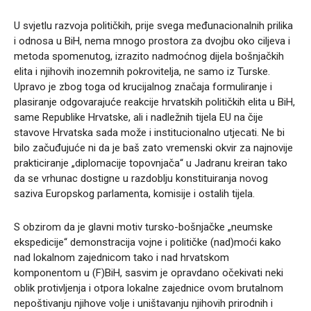
U svjetlu razvoja političkih, prije svega međunacionalnih prilika
i odnosa u BiH, nema mnogo prostora za dvojbu oko ciljeva i
metoda spomenutog, izrazito nadmoćnog dijela bošnjačkih
elita i njihovih inozemnih pokrovitelja, ne samo iz Turske.
Upravo je zbog toga od krucijalnog značaja formuliranje i
plasiranje odgovarajuće reakcije hrvatskih političkih elita u BiH,
same Republike Hrvatske, ali i nadležnih tijela EU na čije
stavove Hrvatska sada može i institucionalno utjecati. Ne bi
bilo začuđujuće ni da je baš zato vremenski okvir za najnovije
prakticiranje „diplomacije topovnjača“ u Jadranu kreiran tako
da se vrhunac dostigne u razdoblju konstituiranja novog
saziva Europskog parlamenta, komisije i ostalih tijela.
S obzirom da je glavni motiv tursko-bošnjačke „neumske
ekspedicije“ demonstracija vojne i političke (nad)moći kako
nad lokalnom zajednicom tako i nad hrvatskom
komponentom u (F)BiH, sasvim je opravdano očekivati neki
oblik protivljenja i otpora lokalne zajednice ovom brutalnom
nepoštivanju njihove volje i uništavanju njihovih prirodnih i