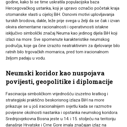
godine, kako bi se time uskratila populacijska baza
Hercegovačkog ustanka, koji je upravo označio početak kraja
otomanske vlasti u cijeloj BiH. Osnovni motivi uplovljavanja
turskih brodova, dakle, leže prije svega u želji da se čak i izvan
okvira elementarne racionalnosti i operativnosti istakne
isključivo simbolički značaj Neuma kao jedinog dijela BiH koji
izlazi na more. Sve spomenute karakteristike neumskog
područja, koje ga čine izrazito neatraktivnim za djelovanje bilo
ratnih bilo trgovačkih mornarica, pred tom iracionalnom
željom padaju u vodu.
Neumski koridor kao nuspojava
povijesti, geopolitike i diplomacije
Fascinacija simboličkom vrijednošću izuzetno kratkog i
strategijski praktično beskorisnog izlaza BiH na more
prikazuje se u još iracionalnijem svjetlu kada se razmotre
povijesne okolnosti nastanka i opstanka neumskog koridora.
Srednjovjekovna Bosna jeste u 14. i 15. stoljeću na teritoriju
današnje Hrvatske i Crne Gore imala značajan izlaz na