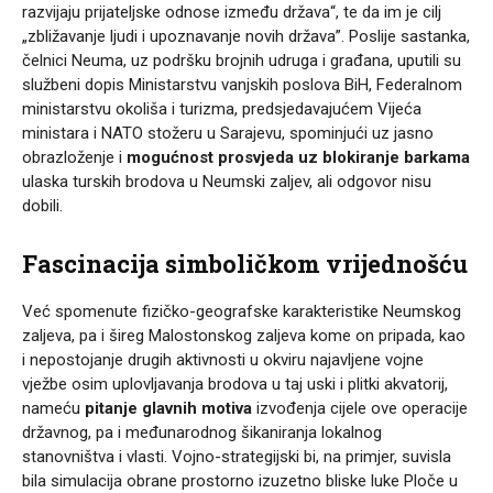
razvijaju prijateljske odnose između država“, te da im je cilj
„zbližavanje ljudi i upoznavanje novih država”. Poslije sastanka,
čelnici Neuma, uz podršku brojnih udruga i građana, uputili su
službeni dopis Ministarstvu vanjskih poslova BiH, Federalnom
ministarstvu okoliša i turizma, predsjedavajućem Vijeća
ministara i NATO stožeru u Sarajevu, spominjući uz jasno
obrazloženje i
mogućnost prosvjeda uz blokiranje barkama
ulaska turskih brodova u Neumski zaljev, ali odgovor nisu
dobili.
Fascinacija simboličkom vrijednošću
Već spomenute fizičko-geografske karakteristike Neumskog
zaljeva, pa i šireg Malostonskog zaljeva kome on pripada, kao
i nepostojanje drugih aktivnosti u okviru najavljene vojne
vježbe osim uplovljavanja brodova u taj uski i plitki akvatorij,
nameću
pitanje glavnih motiva
izvođenja cijele ove operacije
državnog, pa i međunarodnog šikaniranja lokalnog
stanovništva i vlasti. Vojno-strategijski bi, na primjer, suvisla
bila simulacija obrane prostorno izuzetno bliske luke Ploče u