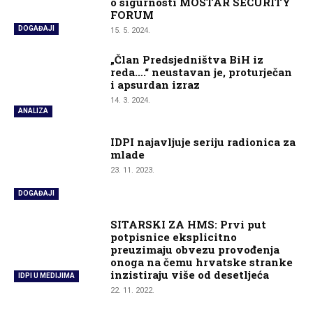
o sigurnosti MOSTAR SECURITY
FORUM
DOGAĐAJI
15. 5. 2024.
„Član Predsjedništva BiH iz
reda….“ neustavan je, proturječan
i apsurdan izraz
14. 3. 2024.
ANALIZA
IDPI najavljuje seriju radionica za
mlade
23. 11. 2023.
DOGAĐAJI
SITARSKI ZA HMS: Prvi put
potpisnice eksplicitno
preuzimaju obvezu provođenja
onoga na čemu hrvatske stranke
inzistiraju više od desetljeća
IDPI U MEDIJIMA
22. 11. 2022.