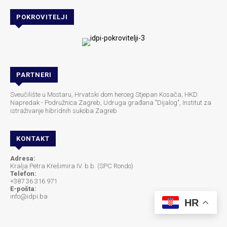
POKROVITELJI
PARTNERI
Sveučilište u Mostaru, Hrvatski dom herceg Stjepan Kosača, HKD
Napredak - Podružnica Zagreb, Udruga građana "Dijalog", Institut za
istraživanje hibridnih sukoba Zagreb
KONTAKT
Adresa:
Kralja Petra Krešimira IV. b.b. (SPC Rondo)
Telefon:
+387 36 316 971
E-pošta:
info@idpi.ba
HR