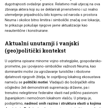
dugotrajnosti ovdašnje granice. Relativno mali utjecaj na ova
zbivanja aktera koji su se deklarirali prvenstveno i uz realno
utemeljenje pripadnošću bilo kojemu od naroda s prostora
Neuma i okolice bitno limitira i simbolički značaj ove lokacije,
te prikazuje pokušaje njegove javne aktualizacije kao
neautentične i konstruirane.
Aktualni unutarnji i vanjski
(geo)politički kontekst
U uvjetima opisane minorne vojno-strategijske, gospodarsko-
prometne, pa i povijesno-simboličke važnosti Neuma, kao
dominantni motivi za ugrožavanje turističke i ribolovne
djelatnosti njegovih žitelja, te osjetljivog lokalnog ekosustava
nameću se
politički motivi
. Vladajući dio bošnjačkih elita
očigledno želi demonstrirati supremaciju državne, pa i
trenutno nelegitimne federalne vlasti nad prilično pasivnom
županijskom i nemoćnom lokalnom vlašću. U pitanju je,
podsjetimo,
nadmoć onih razina i struktura vlasti u kojima