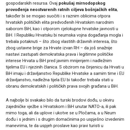
gospodarskih resursa. Ovaj
pokušaj
mirnodopskog
provođenja neostvarenih ratnih ciljeva bošnjačkih elita
,
također bi se mogao suočiti i s raznim oblicima otpora
hrvatskih političkih elita predvođenih Hrvatskim narodnim
saborom BiH, kao i otporom cjelokupne hrvatske javnosti u
BiH. I Republiku Hrvatsku bi neumska vojna događanja mogla i
trebala potaknuti – što zbog vlastitih državnih interesa, što
zbog ustavne brige za Hrvate izvan RH – da još snažnije
nastavi zastupati demokratska prava i legitimne političke
interese Hrvata u BiH pred javnim mnijenjem i nadležnim
tijelima EU i njezinih članica. S obzirom na činjenicu da Hrvati u
BiH imaju i državljanstvo Republike Hrvatske a samim time i EU
državljanstvo, nadležna tijela EU bi također trebala stati u
obranu demokratskih i političkih prava svojih građana u BiH.
A najbolje bi svakako bilo da turski brodovi dođu, u okviru
zajedničke vježbe s Hrvatskom i BiH unutar NATO-a, ili pak
mimo toga, ali da uplove i ukotve se u Pločama, a u Neum
dođu i s jednim i s drugim domaćinima po uspješno izvedenim
manevrima, te da uspjeh proslave kao pravi turisti u