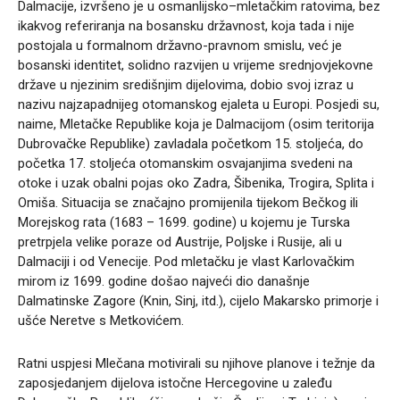
Dalmacije, izvršeno je u osmanlijsko–mletačkim ratovima, bez
ikakvog referiranja na bosansku državnost, koja tada i nije
postojala u formalnom državno-pravnom smislu, već je
bosanski identitet, solidno razvijen u vrijeme srednjovjekovne
države u njezinim središnjim dijelovima, dobio svoj izraz u
nazivu najzapadnijeg otomanskog ejaleta u Europi. Posjedi su,
naime, Mletačke Republike koja je Dalmacijom (osim teritorija
Dubrovačke Republike) zavladala početkom 15. stoljeća, do
početka 17. stoljeća otomanskim osvajanjima svedeni na
otoke i uzak obalni pojas oko Zadra, Šibenika, Trogira, Splita i
Omiša. Situacija se značajno promijenila tijekom Bečkog ili
Morejskog rata (1683 – 1699. godine) u kojemu je Turska
pretrpjela velike poraze od Austrije, Poljske i Rusije, ali u
Dalmaciji i od Venecije. Pod mletačku je vlast Karlovačkim
mirom iz 1699. godine došao najveći dio današnje
Dalmatinske Zagore (Knin, Sinj, itd.), cijelo Makarsko primorje i
ušće Neretve s Metkovićem.
Ratni uspjesi Mlečana motivirali su njihove planove i težnje da
zaposjedanjem dijelova istočne Hercegovine u zaleđu