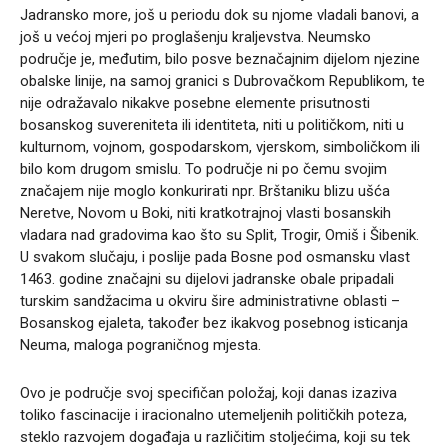
Jadransko more, još u periodu dok su njome vladali banovi, a
još u većoj mjeri po proglašenju kraljevstva. Neumsko
područje je, međutim, bilo posve beznačajnim dijelom njezine
obalske linije, na samoj granici s Dubrovačkom Republikom, te
nije odražavalo nikakve posebne elemente prisutnosti
bosanskog suvereniteta ili identiteta, niti u političkom, niti u
kulturnom, vojnom, gospodarskom, vjerskom, simboličkom ili
bilo kom drugom smislu. To područje ni po čemu svojim
značajem nije moglo konkurirati npr. Brštaniku blizu ušća
Neretve, Novom u Boki, niti kratkotrajnoj vlasti bosanskih
vladara nad gradovima kao što su Split, Trogir, Omiš i Šibenik.
U svakom slučaju, i poslije pada Bosne pod osmansku vlast
1463. godine značajni su dijelovi jadranske obale pripadali
turskim sandžacima u okviru šire administrativne oblasti –
Bosanskog ejaleta, također bez ikakvog posebnog isticanja
Neuma, maloga pograničnog mjesta.
Ovo je područje svoj specifičan položaj, koji danas izaziva
toliko fascinacije i iracionalno utemeljenih političkih poteza,
steklo razvojem događaja u različitim stoljećima, koji su tek