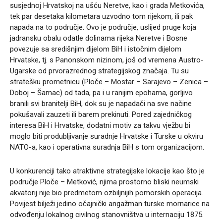
susjednoj Hrvatskoj na ušću Neretve, kao i grada Metkovića,
tek par desetaka kilometara uzvodno tom rijekom, ili pak
napada na to područje. Ovo je područje, uslijed pruge koja
jadransku obalu odatle dolinama rijeka Neretve i Bosne
povezuje sa središnjim dijelom BiH i istočnim dijelom
Hrvatske, tj. s Panonskom nizinom, još od vremena Austro-
Ugarske od prvorazrednog strategijskog značaja. Tu su
stratešku prometnicu (Ploče – Mostar – Sarajevo – Zenica –
Doboj – Šamac) od tada, pa i u ranijim epohama, gorljivo
branili svi branitelji BiH, dok su je napadači na sve načine
pokušavali zauzeti ili barem prekinuti. Pored zajedničkog
interesa BiH i Hrvatske, dodatni motiv za takvu vježbu bi
moglo biti produbljivanje suradnje Hrvatske i Turske u okviru
NATO-a, kao i operativna suradnja BiH s tom organizacijom.
U konkurenciji tako atraktivne strategijske lokacije kao što je
područje Ploče – Metković, njima prostorno bliski neumski
akvatorij nije bio predmetom ozbiljnijih pomorskih operacija.
Povijest bilježi jedino očajnički angažman turske mornarice na
odvođenju lokalnog civilnog stanovništva u internaciju 1875.