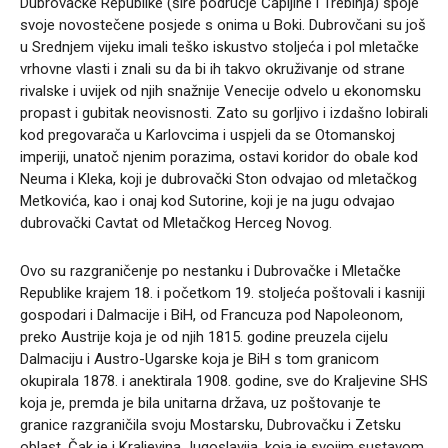
Dubrovačke Republike (šire područje Čapljine i Trebinja) spoje
svoje novostečene posjede s onima u Boki. Dubrovčani su još
u Srednjem vijeku imali teško iskustvo stoljeća i pol mletačke
vrhovne vlasti i znali su da bi ih takvo okruživanje od strane
rivalske i uvijek od njih snažnije Venecije odvelo u ekonomsku
propast i gubitak neovisnosti. Zato su gorljivo i izdašno lobirali
kod pregovarača u Karlovcima i uspjeli da se Otomanskoj
imperiji, unatoč njenim porazima, ostavi koridor do obale kod
Neuma i Kleka, koji je dubrovački Ston odvajao od mletačkog
Metkovića, kao i onaj kod Sutorine, koji je na jugu odvajao
dubrovački Cavtat od Mletačkog Herceg Novog.
Ovo su razgraničenje po nestanku i Dubrovačke i Mletačke
Republike krajem 18. i početkom 19. stoljeća poštovali i kasniji
gospodari i Dalmacije i BiH, od Francuza pod Napoleonom,
preko Austrije koja je od njih 1815. godine preuzela cijelu
Dalmaciju i Austro-Ugarske koja je BiH s tom granicom
okupirala 1878. i anektirala 1908. godine, sve do Kraljevine SHS
koja je, premda je bila unitarna država, uz poštovanje te
granice razgraničila svoju Mostarsku, Dubrovačku i Zetsku
oblast. Čak je i Kraljevina Jugoslavija, koja je svojim sustavom