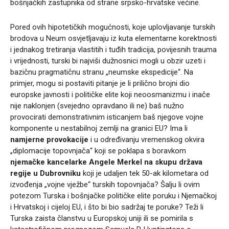
bošnjačkih zastupnika od strane srpsko-hrvatske većine.
Pored ovih hipotetičkih mogućnosti, koje uplovljavanje turskih
brodova u Neum osvjetljavaju iz kuta elementarne korektnosti
i jednakog tretiranja vlastitih i tuđih tradicija, povijesnih trauma
i vrijednosti, turski bi najviši dužnosnici mogli u obzir uzeti i
bazičnu pragmatičnu stranu „neumske ekspedicije“. Na
primjer, mogu si postaviti pitanje je li prilično brojni dio
europske javnosti i političke elite koji neoosmanizmu i inače
nije naklonjen (svejedno opravdano ili ne) baš nužno
provocirati demonstrativnim isticanjem baš njegove vojne
komponente u nestabilnoj zemlji na granici EU?
Ima li
namjerne provokacije
i u određivanju vremenskog okvira
„diplomacije topovnjača“ koji se poklapa s boravkom
njemačke kancelarke Angele Merkel na skupu država
regije u Dubrovniku
koji je udaljen tek 50-ak kilometara od
izvođenja „vojne vježbe“ turskih topovnjača? Šalju li ovim
potezom Turska i bošnjačke političke elite poruku i Njemačkoj
i Hrvatskoj i cijeloj EU, i što bi bio sadržaj te poruke?
Teži li
Turska zaista članstvu u Europskoj uniji ili se pomirila s