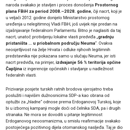
naroda svakako je stavljen i proces donošenja
Prostornog
plana FBiH za period 2008.–2028. godine
, čiji nacrt, koji je
u veljači 2012. godine donijelo Ministarstvo prostornog
uređenja u nelegitimnoj Vladi FBiH, još uvijek nije predan na
izjašnjavanje federalnom Parlamentu. Bitno je naglasiti da taj
nacrt, unatoč protivljenju lokalne vlasti predviđa „
gradnju
pristaništa … u priobalnom području Neuma
“. Ovakva
neosjetljivost na želje Hrvata i odluke njihovih legitimnih
predstavnika nije pokazana samo u slučaju Neuma, jer isti
nacrt predviđa, na primjer,
izdvajanje 56 % teritorija općine
Čapljina
iz ingerencije općinskih i stavljanje u nadležnost
federalnih vlasti.
Prizivanje posjete turskih ratnih brodova vjerojatno treba
poslužiti i najvišim dužnosnicima SDP-a kao obrana od
optužbi za „hladne“ odnose prema Erdoganovoj Turskoj, koje
bi u izbornoj kampanji mogle doći od čelnika SDA, pa i drugih
stranaka. Ne mora se dovoditi u pitanje legitimnost
Erdoganovog neoosmanizma, u smislu reafirmacije svakako
postojećega pozitivnog dijela otomanskog nasljeđa. Taj je dio