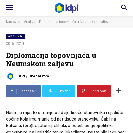
Naslovna
Analiza
Diplomacija topovnjača u Neumskom zaljevu
ANALIZA
30. 6. 2014.
Diplomacija topovnjača u
Neumskom zaljevu
IDPI / Uredništvo
Facebook
Twitter
Pinterest
Neum je mjesto s manje od dvije tisuće stanovnika i sjedište
općine koja ima manje od pet tisuća stanovnika. Čak i na
Balkanu, (pre)bogatom politički, a posebice geopolitički
atraktivnim, pa i mistificiranim lokacijama, zaista nije lako naći