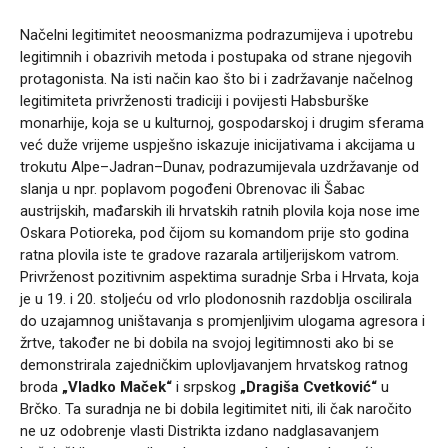
Načelni legitimitet neoosmanizma podrazumijeva i upotrebu
legitimnih i obazrivih metoda i postupaka od strane njegovih
protagonista. Na isti način kao što bi i zadržavanje načelnog
legitimiteta privrženosti tradiciji i povijesti Habsburške
monarhije, koja se u kulturnoj, gospodarskoj i drugim sferama
već duže vrijeme uspješno iskazuje inicijativama i akcijama u
trokutu Alpe–Jadran–Dunav, podrazumijevala uzdržavanje od
slanja u npr. poplavom pogođeni Obrenovac ili Šabac
austrijskih, mađarskih ili hrvatskih ratnih plovila koja nose ime
Oskara Potioreka, pod čijom su komandom prije sto godina
ratna plovila iste te gradove razarala artiljerijskom vatrom.
Privrženost pozitivnim aspektima suradnje Srba i Hrvata, koja
je u 19. i 20. stoljeću od vrlo plodonosnih razdoblja oscilirala
do uzajamnog uništavanja s promjenljivim ulogama agresora i
žrtve, također ne bi dobila na svojoj legitimnosti ako bi se
demonstrirala zajedničkim uplovljavanjem hrvatskog ratnog
broda
„Vladko Maček“
i srpskog
„Dragiša Cvetković“
u
Brčko. Ta suradnja ne bi dobila legitimitet niti, ili čak naročito
ne uz odobrenje vlasti Distrikta izdano nadglasavanjem