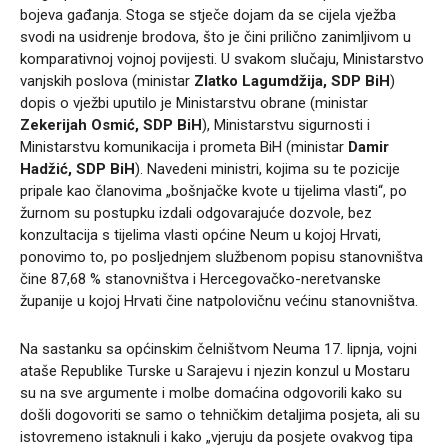
bojeva gađanja. Stoga se stječe dojam da se cijela vježba
svodi na usidrenje brodova, što je čini prilično zanimljivom u
komparativnoj vojnoj povijesti. U svakom slučaju, Ministarstvo
vanjskih poslova (ministar
Zlatko Lagumdžija, SDP BiH
)
dopis o vježbi uputilo je Ministarstvu obrane (ministar
Zekerijah Osmić, SDP BiH
), Ministarstvu sigurnosti i
Ministarstvu komunikacija i prometa BiH (ministar
Damir
Hadžić, SDP BiH
). Navedeni ministri, kojima su te pozicije
pripale kao članovima „bošnjačke kvote u tijelima vlasti“, po
žurnom su postupku izdali odgovarajuće dozvole, bez
konzultacija s tijelima vlasti općine Neum u kojoj Hrvati,
ponovimo to, po posljednjem službenom popisu stanovništva
čine 87,68 % stanovništva i Hercegovačko-neretvanske
županije u kojoj Hrvati čine natpolovičnu većinu stanovništva.
Na sastanku sa općinskim čelništvom Neuma 17. lipnja, vojni
ataše Republike Turske u Sarajevu i njezin konzul u Mostaru
su na sve argumente i molbe domaćina odgovorili kako su
došli dogovoriti se samo o tehničkim detaljima posjeta, ali su
istovremeno istaknuli i kako „vjeruju da posjete ovakvog tipa