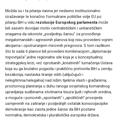
Možda su i ta pitanja naivna jer nedavno institucionalno
izražavanje te konačno formulirane političke volje EU po
pitanju BiH u vidu
rezolucije Europskog parlamenta
može
biti sasvim dovoljan motiv centralističkim i unitarističkim
snagama da iskoriste „posljednju šansu“ za provođenje
megalomanskih i agresivnih planova koji nisu provedeni vojnim
akcijama i opstruiranjem mirovnih pregovora. S tom razlikom
što bi sada ti planovi bili provedeni kombinacijom „diplomacije
topovnjača“ jedne regionalne sile koja je u konceptualnoj
strategijskoj krizi, već oprobanih „kreativnih“ tumačenja Ustava
koja su ga brutalno pogazila i praktično pretvorila BiH u zemlju
bezakonja, nastavka tiranije viših (uključujući i
nelegitimna/nelegalna) nad nižim tijelima vlasti i građanima,
prostornog planiranja u duhu ranoga sovjetskog komandnog
upravljanja sudbinama stotinama tisuća ljudi i njihovih sredina,
a moguće i ponovnih „spontanih“ i „apolitičnih“ prosvjeda
usmjerenih na zatiranje i posljednjih ostatak konsocijacijske
demokracije kao zaista jedine šanse da BiH postane
normalna, demokratska i pluralistička europska država.