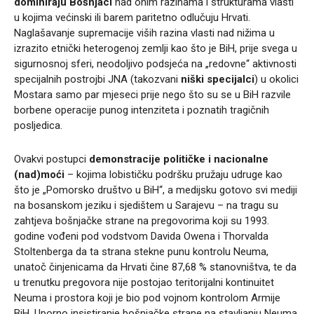
dominiraju Bošnjaci
nad onim razinama i strukturama vlasti
u kojima većinski ili barem paritetno odlučuju Hrvati.
Naglašavanje supremacije viših razina vlasti nad nižima u
izrazito etnički heterogenoj zemlji kao što je BiH, prije svega u
sigurnosnoj sferi, neodoljivo podsjeća na „redovne“ aktivnosti
specijalnih postrojbi JNA (takozvani
niški specijalci
) u okolici
Mostara samo par mjeseci prije nego što su se u BiH razvile
borbene operacije punog intenziteta i poznatih tragičnih
posljedica.
Ovakvi postupci
demonstracije političke i nacionalne
(nad)moći
– kojima lobističku podršku pružaju udruge kao
što je „Pomorsko društvo u BiH“, a medijsku gotovo svi mediji
na bosanskom jeziku i sjedištem u Sarajevu – na tragu su
zahtjeva bošnjačke strane na pregovorima koji su 1993.
godine vođeni pod vodstvom Davida Owena i Thorvalda
Stoltenberga da ta strana stekne punu kontrolu Neuma,
unatoč činjenicama da Hrvati čine 87,68 % stanovništva, te da
u trenutku pregovora nije postojao teritorijalni kontinuitet
Neuma i prostora koji je bio pod vojnom kontrolom Armije
BiH. Uporno insistiranje bošnjačke strane na stavljanju Neuma