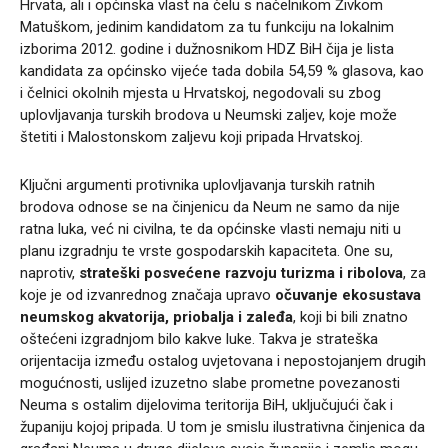
Hrvata, ali i općinska vlast na čelu s načelnikom Živkom
Matuškom, jedinim kandidatom za tu funkciju na lokalnim
izborima 2012. godine i dužnosnikom HDZ BiH čija je lista
kandidata za općinsko vijeće tada dobila 54,59 % glasova, kao
i čelnici okolnih mjesta u Hrvatskoj, negodovali su zbog
uplovljavanja turskih brodova u Neumski zaljev, koje može
štetiti i Malostonskom zaljevu koji pripada Hrvatskoj.
Ključni argumenti protivnika uplovljavanja turskih ratnih
brodova odnose se na činjenicu da Neum ne samo da nije
ratna luka, već ni civilna, te da općinske vlasti nemaju niti u
planu izgradnju te vrste gospodarskih kapaciteta. One su,
naprotiv,
strateški posvećene razvoju turizma i ribolova
, za
koje je od izvanrednog značaja upravo
očuvanje ekosustava
neumskog akvatorija, priobalja i zaleđa
, koji bi bili znatno
oštećeni izgradnjom bilo kakve luke. Takva je strateška
orijentacija između ostalog uvjetovana i nepostojanjem drugih
mogućnosti, uslijed izuzetno slabe prometne povezanosti
Neuma s ostalim dijelovima teritorija BiH, uključujući čak i
županiju kojoj pripada. U tom je smislu ilustrativna činjenica da