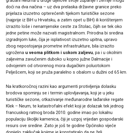
građani Neuma u druge dijelove svoje županije i zemlje mogu
doći na dva načina – uz dva prelaska državne granice preko
prijelaza izuzetno opterećenih tijekom turističke sezone
(najprije iz BiH u Hrvatsku, a zatim opet u BiH) ili korištenjem
izrazito loše i nenamjenske ceste za Stolac, čijih se tek oko
jedne petine može nazvati magistralnom. Prirodna bi sredina
izgradnjom luke, čija je isplativost izuzetno upitna, upravo
zbog nepostojanja prometne infrastrukture, bila izrazito
ugrožena
u veoma plitkom i uskom zaljevu
, pa i u okolnim
zaljevima zavučenim duboko u kopno južne Dalmacije i
odvojenim od otvorenog mora dugačkim poluotokom
Pelješcem, koji se pruža paralelno s obalom u dužini od 65 km.
Na kratkoročnoj razini kao argumenti protivljenja dolasku
brodova spominju se i termin uplovljavanja, koji je u jeku
turističke sezone, otkazivanje međunarodne lađarske regate
Klek – Neum, te katastrofalni efekt koji je dolazak tek jednog
francuskog ratnog broda 2010. godine imao po lokalnu
populaciju školjki kamenica, čiji je uzgoj vrijedan gospodarski
resurs ove sredine. Zato je još te godine Općinsko vijeće
donijelo zaključak kojime je konstatiralo da ne želi