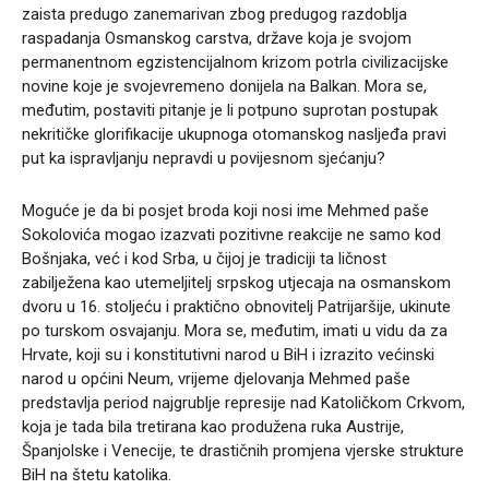
zaista predugo zanemarivan zbog predugog razdoblja
raspadanja Osmanskog carstva, države koja je svojom
permanentnom egzistencijalnom krizom potrla civilizacijske
novine koje je svojevremeno donijela na Balkan. Mora se,
međutim, postaviti pitanje je li potpuno suprotan postupak
nekritičke glorifikacije ukupnoga otomanskog nasljeđa pravi
put ka ispravljanju nepravdi u povijesnom sjećanju?
Moguće je da bi posjet broda koji nosi ime Mehmed paše
Sokolovića mogao izazvati pozitivne reakcije ne samo kod
Bošnjaka, već i kod Srba, u čijoj je tradiciji ta ličnost
zabilježena kao utemeljitelj srpskog utjecaja na osmanskom
dvoru u 16. stoljeću i praktično obnovitelj Patrijaršije, ukinute
po turskom osvajanju. Mora se, međutim, imati u vidu da za
Hrvate, koji su i konstitutivni narod u BiH i izrazito većinski
narod u općini Neum, vrijeme djelovanja Mehmed paše
predstavlja period najgrublje represije nad Katoličkom Crkvom,
koja je tada bila tretirana kao produžena ruka Austrije,
Španjolske i Venecije, te drastičnih promjena vjerske strukture
BiH na štetu katolika.