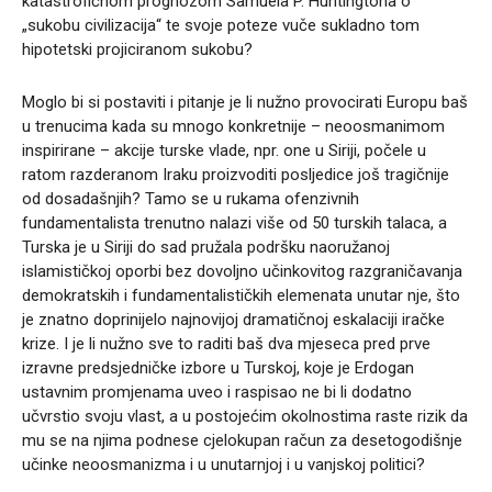
katastrofičnom prognozom Samuela P. Huntingtona o
„sukobu civilizacija“ te svoje poteze vuče sukladno tom
hipotetski projiciranom sukobu?
Moglo bi si postaviti i pitanje je li nužno provocirati Europu baš
u trenucima kada su mnogo konkretnije – neoosmanimom
inspirirane – akcije turske vlade, npr. one u Siriji, počele u
ratom razderanom Iraku proizvoditi posljedice još tragičnije
od dosadašnjih? Tamo se u rukama ofenzivnih
fundamentalista trenutno nalazi više od 50 turskih talaca, a
Turska je u Siriji do sad pružala podršku naoružanoj
islamističkoj oporbi bez dovoljno učinkovitog razgraničavanja
demokratskih i fundamentalističkih elemenata unutar nje, što
je znatno doprinijelo najnovijoj dramatičnoj eskalaciji iračke
krize. I je li nužno sve to raditi baš dva mjeseca pred prve
izravne predsjedničke izbore u Turskoj, koje je Erdogan
ustavnim promjenama uveo i raspisao ne bi li dodatno
učvrstio svoju vlast, a u postojećim okolnostima raste rizik da
mu se na njima podnese cjelokupan račun za desetogodišnje
učinke neoosmanizma i u unutarnjoj i u vanjskoj politici?