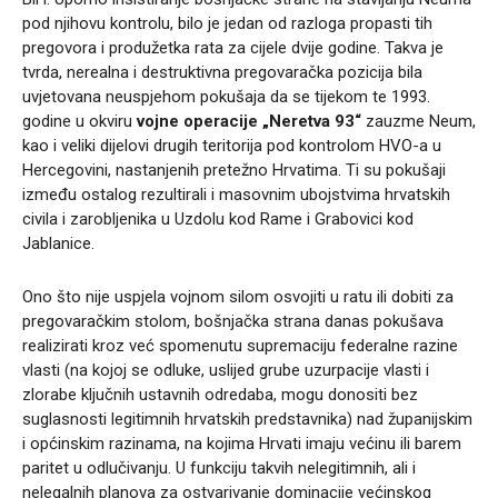
pod njihovu kontrolu, bilo je jedan od razloga propasti tih
pregovora i produžetka rata za cijele dvije godine. Takva je
tvrda, nerealna i destruktivna pregovaračka pozicija bila
uvjetovana neuspjehom pokušaja da se tijekom te 1993.
godine u okviru
vojne operacije „Neretva 93“
zauzme Neum,
kao i veliki dijelovi drugih teritorija pod kontrolom HVO-a u
Hercegovini, nastanjenih pretežno Hrvatima. Ti su pokušaji
između ostalog rezultirali i masovnim ubojstvima hrvatskih
civila i zarobljenika u Uzdolu kod Rame i Grabovici kod
Jablanice.
Ono što nije uspjela vojnom silom osvojiti u ratu ili dobiti za
pregovaračkim stolom, bošnjačka strana danas pokušava
realizirati kroz već spomenutu supremaciju federalne razine
vlasti (na kojoj se odluke, uslijed grube uzurpacije vlasti i
zlorabe ključnih ustavnih odredaba, mogu donositi bez
suglasnosti legitimnih hrvatskih predstavnika) nad županijskim
i općinskim razinama, na kojima Hrvati imaju većinu ili barem
paritet u odlučivanju. U funkciju takvih nelegitimnih, ali i
nelegalnih planova za ostvarivanje dominacije većinskog