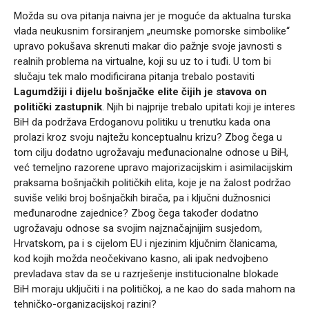
Možda su ova pitanja naivna jer je moguće da aktualna turska
vlada neukusnim forsiranjem „neumske pomorske simbolike“
upravo pokušava skrenuti makar dio pažnje svoje javnosti s
realnih problema na virtualne, koji su uz to i tuđi. U tom bi
slučaju tek malo modificirana pitanja trebalo postaviti
Lagumdžiji i dijelu bošnjačke elite čijih je stavova on
politički zastupnik
. Njih bi najprije trebalo upitati koji je interes
BiH da podržava Erdoganovu politiku u trenutku kada ona
prolazi kroz svoju najtežu konceptualnu krizu? Zbog čega u
tom cilju dodatno ugrožavaju međunacionalne odnose u BiH,
već temeljno razorene upravo majorizacijskim i asimilacijskim
praksama bošnjačkih političkih elita, koje je na žalost podržao
suviše veliki broj bošnjačkih birača, pa i ključni dužnosnici
međunarodne zajednice? Zbog čega također dodatno
ugrožavaju odnose sa svojim najznačajnijim susjedom,
Hrvatskom, pa i s cijelom EU i njezinim ključnim članicama,
kod kojih možda neočekivano kasno, ali ipak nedvojbeno
prevladava stav da se u razrješenje institucionalne blokade
BiH moraju uključiti i na političkoj, a ne kao do sada mahom na
tehničko-organizacijskoj razini?