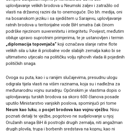
uplovljavanje velikih brodova u Neumski zaljev i zatražilo od
vlasti na državnoj razini da to onemoguće. Dio bh. medija, oni
na bosanskom jeziku i sa sjedištem u Sarajevu, uplovljavanje
ratnih brodova u teritorijalne vode BiH smatra čak činom
podrške njezinom suverenitetu i integritetu. Povijest, međutim
obiluje upravo suprotnim primjerima, te je ustanovljen i termin
„diplomacija topovnjača“
koji označava slanje ratne flote
velikih sila u luke ili priobalne vode slabijih zemalja kako bi se
ultimativno utjecalo na političku volju njihovih vlada ili pojedinih
političkih snaga.
Ovoga su puta, kao i u ranijim slučajevima, presudnu ulogu
odigrala tijela vlasti na višim razinama, koja su i nadležna za
međunarodnu vojnu suradnju. Općinskim je vlastima dopis o
uplovljavanju turskih brodova sa skoro 600 članova posade
uputilo Ministarstvo vanjskih poslova, spominjući pri tome
Neum kao luku
, a
posjet brodova kao vojnu vježbu
. Nisu
poznati detalji te vježbe, pogotovo ne sudjelovanje u njoj
Oružanih snaga BiH ili postrojbi drugih zemalja, niti angažman
drugih plovila, trupa i borbenih sredstava na kopnu, kao ni