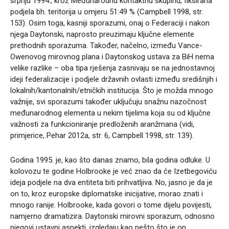
srpnju 1994., kroz Međunarodnu kontaktnu skupinu, fiksirana
podjela bh. teritorija u omjeru 51:49 % (Campbell 1998, str.
153). Osim toga, kasniji sporazumi, onaj o Federaciji i nakon
njega Daytonski, naprosto preuzimaju ključne elemente
prethodnih sporazuma. Također, načelno, između Vance-
Owenovog mirovnog plana i Daytonskog ustava za BiH nema
velike razlike – oba tipa rješenja zasnivaju se na jednostavnoj
ideji federalizacije i podjele državnih ovlasti između središnjih i
lokalnih/kantonalnih/etničkih institucija. Što je možda mnogo
važnije, svi sporazumi također uključuju snažnu nazočnost
međunarodnog elementa u nekim tijelima koja su od ključne
važnosti za funkcioniranje predloženih aranžmana (vidi,
primjerice, Pehar 2012a, str. 6, Campbell 1998, str. 139).
Godina 1995. je, kao što danas znamo, bila godina odluke. U
kolovozu te godine Holbrooke je već znao da će Izetbegoviću
ideja podjele na dva entiteta biti prihvatljiva. No, jasno je da je
on to, kroz europske diplomatske inicijative, morao znati i
mnogo ranije. Holbrooke, kada govori o tome dijelu povijesti,
namjerno dramatizira. Daytonski mirovni sporazum, odnosno
njegovi ustavni aspekti, izgledaju kao nešto što je on