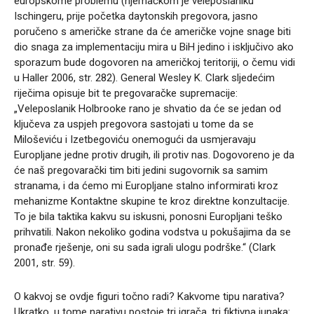
europskome problemu (njemačkom je veleposlaniku
Ischingeru, prije početka daytonskih pregovora, jasno
poručeno s američke strane da će američke vojne snage biti
dio snaga za implementaciju mira u BiH jedino i isključivo ako
sporazum bude dogovoren na američkoj teritoriji, o čemu vidi
u Haller 2006, str. 282). General Wesley K. Clark sljedećim
riječima opisuje bit te pregovaračke supremacije:
„Veleposlanik Holbrooke rano je shvatio da će se jedan od
ključeva za uspjeh pregovora sastojati u tome da se
Miloševiću i Izetbegoviću onemogući da usmjeravaju
Europljane jedne protiv drugih, ili protiv nas. Dogovoreno je da
će naš pregovarački tim biti jedini sugovornik sa samim
stranama, i da ćemo mi Europljane stalno informirati kroz
mehanizme Kontaktne skupine te kroz direktne konzultacije.
To je bila taktika kakvu su iskusni, ponosni Europljani teško
prihvatili. Nakon nekoliko godina vodstva u pokušajima da se
pronađe rješenje, oni su sada igrali ulogu podrške.“ (Clark
2001, str. 59).
O kakvoj se ovdje figuri točno radi? Kakvome tipu narativa?
Ukratko, u tome narativu postoje tri igrača, tri fiktivna junaka: