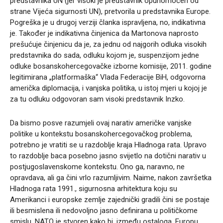
predstavnika UN (jer visoki je predstavnik opunomoćen od
strane Vijeća sigurnosti UN), pretvorila u predstavnika Europe.
Pogreška je u drugoj verziji članka ispravljena, no, indikativna
je. Također je indikativna činjenica da Martonova naprosto
prešućuje činjenicu da je, za jednu od najgorih odluka visokih
predstavnika do sada, odluku kojom je, suspenzijom jedne
odluke bosanskohercegovačke izborne komisije, 2011. godine
legitimirana „platformaška“ Vlada Federacije BiH, odgovorna
američka diplomacija, i vanjska politika, u istoj mjeri u kojoj je
za tu odluku odgovoran sam visoki predstavnik Inzko.
Da bismo posve razumjeli ovaj narativ američke vanjske
politike u kontekstu bosanskohercegovačkog problema,
potrebno je vratiti se u razdoblje kraja Hladnoga rata. Upravo
to razdoblje baca posebno jasno svijetlo na dotični narativ u
postjugoslavenskome kontekstu. Ono ga, naravno, ne
opravdava, ali ga čini vrlo razumljivim. Naime, nakon završetka
Hladnoga rata 1991., sigurnosna arhitektura koju su
Amerikanci i europske zemlje zajednički gradili čini se postaje
ili besmislena ili nedovoljno jasno definirana u političkome
smislu. NATO je stvoren kako bi, između ostaloga, Europu