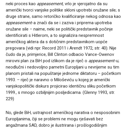
neki proces kao
appeasement
, vrlo je vjerojatno da su
američki tvorci vanjske politike skloni upotrebi oružane sile; s
druge strane, samo retoričko kvalificiranje nekog odnosa kao
appeasement
-a znači da se i zaziva i priprema upotreba
oružane sile – naime, neki se politički predstavnik počinje
identificirati s Hitlerom, a to signalizira nespremnost
američkog aktera da s dotičnim predstavnikom uopće
pregovara (vidi npr. Record 2011 i Arendt 1972, str. 40). Nije
čudo da je, primjerice, Bill Clinton odbacio Vance-Owenov
mirovni plan za BiH pod izlikom da je riječ o
appeasement
-u;
neodlučni i nedovoljno pametni Europljani u nevrijeme su tim
planom pristali na popuštanje jednome diktatoru – početkom
1993. – riječ je naravno o Miloševiću u kojeg je američki
vanjskopolitički diskurs projicirao identičnu sliku početkom
1999., s mnogo ozbiljnijim posljedicama. (Glenny 1993, str.
229)
No, glede BiH, ustrajnost američkog narativa o nesposobnim
Europljanima, čiji se problemi ne mogu rješavati bez
angažmana SAD, dobro je ilustrirana i prošlogodišnjim