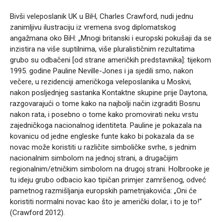
Bivši veleposlanik UK u BiH, Charles Crawford, nudi jednu
zanimljivu ilustraciju iz vremena svog diplomatskog
angažmana oko BiH: „Mnogi britanski i europski pokušaji da se
inzistira na više suptilnima, više pluralističnim rezultatima
grubo su odbačeni [od strane američkih predstavnika]: tijekom
1995. godine Pauline Neville-Jones i ja sjedili smo, nakon
večere, u rezidenciji američkoga veleposlanika u Moskvi,
nakon posljednjeg sastanka Kontaktne skupine prije Daytona,
razgovarajući o tome kako na najbolji način izgraditi Bosnu
nakon rata, i posebno o tome kako promovirati neku vrstu
zajedničkoga nacionalnog identiteta. Pauline je pokazala na
kovanicu od jedne engleske funte kako bi pokazala da se
novac može koristiti u različite simboličke svrhe, s jednim
nacionalnim simbolom na jednoj strani, a drugačijim
regionalnim/etničkim simbolom na drugoj strani. Holbrooke je
tu ideju grubo odbacio kao tipičan primjer zamršenog, odveć
pametnog razmišljanja europskih pametnjakovića: „Oni će
koristiti normalni novac kao što je američki dolar, i to je to!“
(Crawford 2012).