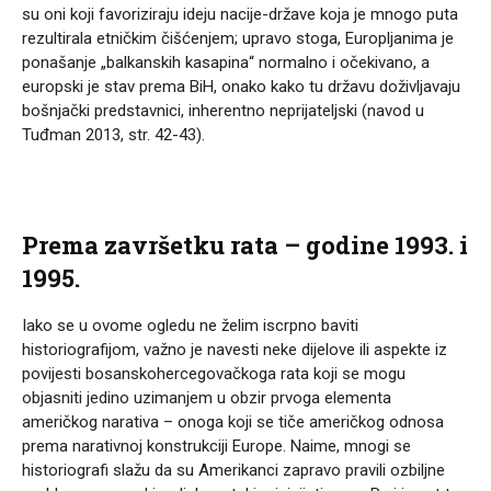
su oni koji favoriziraju ideju nacije-države koja je mnogo puta
rezultirala etničkim čišćenjem; upravo stoga, Europljanima je
ponašanje „balkanskih kasapina“ normalno i očekivano, a
europski je stav prema BiH, onako kako tu državu doživljavaju
bošnjački predstavnici, inherentno neprijateljski (navod u
Tuđman 2013, str. 42-43).
Prema završetku rata – godine 1993. i
1995.
Iako se u ovome ogledu ne želim iscrpno baviti
historiografijom, važno je navesti neke dijelove ili aspekte iz
povijesti bosanskohercegovačkoga rata koji se mogu
objasniti jedino uzimanjem u obzir prvoga elementa
američkog narativa – onoga koji se tiče američkog odnosa
prema narativnoj konstrukciji Europe. Naime, mnogi se
historiografi slažu da su Amerikanci zapravo pravili ozbiljne