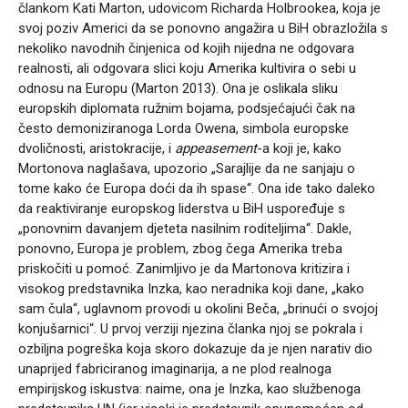
člankom Kati Marton, udovicom Richarda Holbrookea, koja je
svoj poziv Americi da se ponovno angažira u BiH obrazložila s
nekoliko navodnih činjenica od kojih nijedna ne odgovara
realnosti, ali odgovara slici koju Amerika kultivira o sebi u
odnosu na Europu (Marton 2013). Ona je oslikala sliku
europskih diplomata ružnim bojama, podsjećajući čak na
često demoniziranoga Lorda Owena, simbola europske
dvoličnosti, aristokracije, i
appeasement
-a koji je, kako
Mortonova naglašava, upozorio „Sarajlije da ne sanjaju o
tome kako će Europa doći da ih spase“. Ona ide tako daleko
da reaktiviranje europskog liderstva u BiH uspoređuje s
„ponovnim davanjem djeteta nasilnim roditeljima“. Dakle,
ponovno, Europa je problem, zbog čega Amerika treba
priskočiti u pomoć. Zanimljivo je da Martonova kritizira i
visokog predstavnika Inzka, kao neradnika koji dane, „kako
sam čula“, uglavnom provodi u okolini Beča, „brinući o svojoj
konjušarnici“. U prvoj verziji njezina članka njoj se pokrala i
ozbiljna pogreška koja skoro dokazuje da je njen narativ dio
unaprijed fabriciranog imaginarija, a ne plod realnoga
empirijskog iskustva: naime, ona je Inzka, kao službenoga