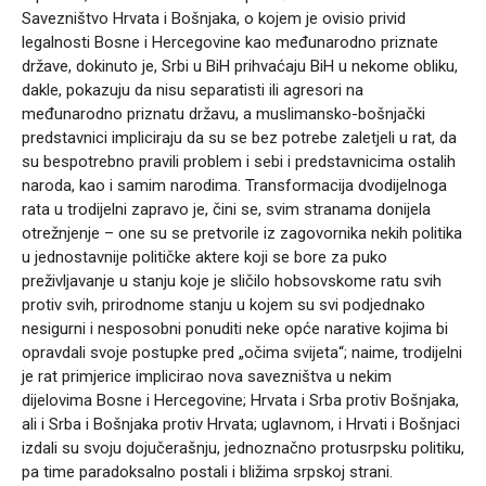
Savezništvo Hrvata i Bošnjaka, o kojem je ovisio privid
legalnosti Bosne i Hercegovine kao međunarodno priznate
države, dokinuto je, Srbi u BiH prihvaćaju BiH u nekome obliku,
dakle, pokazuju da nisu separatisti ili agresori na
međunarodno priznatu državu, a muslimansko-bošnjački
predstavnici impliciraju da su se bez potrebe zaletjeli u rat, da
su bespotrebno pravili problem i sebi i predstavnicima ostalih
naroda, kao i samim narodima. Transformacija dvodijelnoga
rata u trodijelni zapravo je, čini se, svim stranama donijela
otrežnjenje – one su se pretvorile iz zagovornika nekih politika
u jednostavnije političke aktere koji se bore za puko
preživljavanje u stanju koje je sličilo hobsovskome ratu svih
protiv svih, prirodnome stanju u kojem su svi podjednako
nesigurni i nesposobni ponuditi neke opće narative kojima bi
opravdali svoje postupke pred „očima svijeta“; naime, trodijelni
je rat primjerice implicirao nova savezništva u nekim
dijelovima Bosne i Hercegovine; Hrvata i Srba protiv Bošnjaka,
ali i Srba i Bošnjaka protiv Hrvata; uglavnom, i Hrvati i Bošnjaci
izdali su svoju dojučerašnju, jednoznačno protusrpsku politiku,
pa time paradoksalno postali i bližima srpskoj strani.