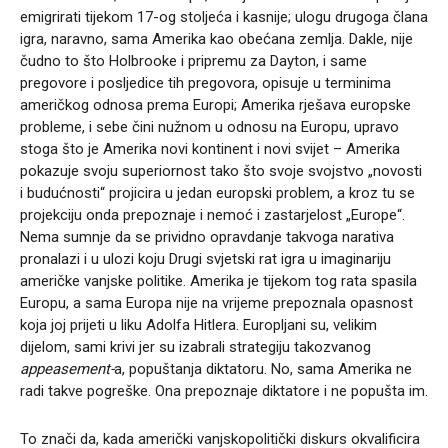
emigrirati tijekom 17-og stoljeća i kasnije; ulogu drugoga člana
igra, naravno, sama Amerika kao obećana zemlja. Dakle, nije
čudno to što Holbrooke i pripremu za Dayton, i same
pregovore i posljedice tih pregovora, opisuje u terminima
američkog odnosa prema Europi; Amerika rješava europske
probleme, i sebe čini nužnom u odnosu na Europu, upravo
stoga što je Amerika novi kontinent i novi svijet – Amerika
pokazuje svoju superiornost tako što svoje svojstvo „novosti
i budućnosti“ projicira u jedan europski problem, a kroz tu se
projekciju onda prepoznaje i nemoć i zastarjelost „Europe“.
Nema sumnje da se prividno opravdanje takvoga narativa
pronalazi i u ulozi koju Drugi svjetski rat igra u imaginariju
američke vanjske politike. Amerika je tijekom tog rata spasila
Europu, a sama Europa nije na vrijeme prepoznala opasnost
koja joj prijeti u liku Adolfa Hitlera. Europljani su, velikim
dijelom, sami krivi jer su izabrali strategiju takozvanog
appeasement-
a, popuštanja diktatoru. No, sama Amerika ne
radi takve pogreške. Ona prepoznaje diktatore i ne popušta im.
To znači da, kada američki vanjskopolitički diskurs okvalificira