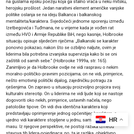
na guslama epsku poeziju koja ga stalno vraća u neku mitsku,
herojsku prošlost. Jedan narativni element američke vanjske
politike oslanja se na ideju Balkanca i balkanskog
mentaliteta/karaktera. Svjedočeći jednome sporenju između
Izetbegovića i Tuđmana, ne u vrijeme kada je vođen rat
između HVO i Armije Republike BiH, nego kasnije, Holbrooke
situaciju opisuje sljedećim riječima: „Balkanski se karakter
ponovno pokazao; nakon što se ozbiljno naljute, ovim je
liderima bila potrebna izvanjska supervizija kako bi se oni
zaštitili od samih sebe.“ (Holbrooke 1999a, str. 165).
Zanimljivo je da Holbrooke ovdje ne vidi raspravu o nekim
moralno-političko-pravnim pozicijama; on ne vidi, primjerice,
nešto emotivniji politički dijalog, zajedničku potragu za
rješenjima. On zapravo u situaciju proizvoljno projicira svoj
kulturalni stereotip. On u liderima ne vidi ljude koji se nastoje
dogovoriti oko nekih, primjerice, ustavnih načela, nego
patološke tipove. On vidi dva identična karaktera koji
predstavljaju oprimjerenje jednog općenitijeg karaktera, a
HR
ujedno vidi karaktere stopljene u jednu, samodestruktivnu
masu. Iz njegove perspektive, ne postoji razlika između
stavova tih lidera-pojedinaca; no, ta je razlika, objektivno