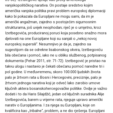
vanjskopolitičkog narativa. On postaje sredstvo kojim
američka vanjska politika pravi problem europskoj diplomaciji
kako bi pokazala da Europljani ne mogu sami, da im je
američki angažman, zajedno s postojećim sigurnosnim
strukturama, još uvijek neophodan; riječ je o umjetno, kroz
Izetbegovića, produciranoj poruci koja posebno snažno mora
djelovati na one Europljane koji su sanjali o „nekoj novoj
europskoj supersili“. Nesumnjivo je da je, zajedno sa
sugestijom da se odrekne lisabonskog okvira, Izetbegoviću
bila obećana i pomoć, iako ne u obliku službenog, potpisanog
dokumenta (Pehar 2011, str. 71-72). Izetbegović je pristao na
takvu ulogu i nastavio je čekati obećanu pomoć naredne tri i
pol godine. U međuvremenu, skoro 100.000 ljudskih života
palo je žrtvom rata u Bosni i Hercegovini, preciznije, palo je
žrtvom jednoga narativa koji je odveć lako zarobio umove
ključnih aktera bosanskohercegovačke politike. Ovdje je važno
dodati i to da Haris Silajdžić, jedan od ključnih suradnika Alije
Izetbegovića, barem u vrijeme rata, njeguje upravo američki
narativ o Europljanima. I za njega su Europljani, koje on
kvalificira kao „tribalne“, problem, a ne dio rješenja. Europljani