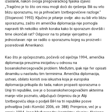
izaslanik, nakon ovoga pregovaračkog fijaska izjavio:
„Tragično je to što oni nisu mogli doći do rješenja. Bili su vrlo
blizu sporazumu, no ja prihvaćam Izetbegovićeve razloge.“
(Stojanović 1993). Ključno je pitanje ovdje: ako su bili vrlo blizu
sporazumu, zašto im američka diplomacija nije pomogla
napraviti tih nekoliko sitnih koraka kako bi sporazum dovršili i
time okončali rat? Odgovor na to pitanje vjerojatno je
jednostavan: nije se radilo o sporazumu kojeg su proizveli i
posredovali Amerikanci.
Kao što je općepoznato, počevši od siječnja 1994., američka
diplomacija preuzima inicijativu u odnosu na
bosanskohercegovački problem. Međutim, ipak nije fer opisati
dinamiku u nastavku tim terminima. Američka diplomacija,
ustvari, obilato koristi sva iskustva koja je europska
diplomacija prikupila do tada; nakon propasti sporazuma o
Uniji tri republike, sve je o bosanskohercegovačkim akterima
manje-više poznato, uključujući činjenicu da je Aliji
Izetbegoviću ideja o podjeli BiH na tri republike posve
prihvatljiva (vidi i Komšić 2006, str. 388). Primjerice, već je u