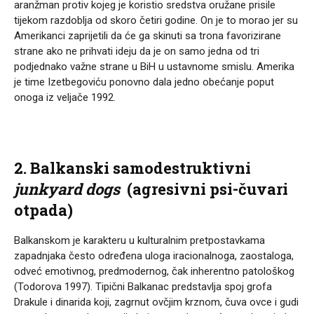
aranžman protiv kojeg je koristio sredstva oružane prisile
tijekom razdoblja od skoro četiri godine. On je to morao jer su
Amerikanci zaprijetili da će ga skinuti sa trona favorizirane
strane ako ne prihvati ideju da je on samo jedna od tri
podjednako važne strane u BiH u ustavnome smislu. Amerika
je time Izetbegoviću ponovno dala jedno obećanje poput
onoga iz veljače 1992.
2. Balkanski samodestruktivni
junkyard dogs
(agresivni psi-čuvari
otpada)
Balkanskom je karakteru u kulturalnim pretpostavkama
zapadnjaka često određena uloga iracionalnoga, zaostaloga,
odveć emotivnog, predmodernog, čak inherentno patološkog
(Todorova 1997). Tipični Balkanac predstavlja spoj grofa
Drakule i dinarida koji, zagrnut ovčjim krznom, čuva ovce i gudi