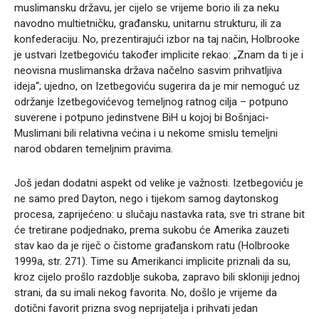
muslimansku državu, jer cijelo se vrijeme borio ili za neku
navodno multietničku, građansku, unitarnu strukturu, ili za
konfederaciju. No, prezentirajući izbor na taj način, Holbrooke
je ustvari Izetbegoviću također implicite rekao: „Znam da ti je i
neovisna muslimanska država načelno sasvim prihvatljiva
ideja“; ujedno, on Izetbegoviću sugerira da je mir nemoguć uz
održanje Izetbegovićevog temeljnog ratnog cilja – potpuno
suverene i potpuno jedinstvene BiH u kojoj bi Bošnjaci-
Muslimani bili relativna većina i u nekome smislu temeljni
narod obdaren temeljnim pravima.
Još jedan dodatni aspekt od velike je važnosti. Izetbegoviću je
ne samo pred Dayton, nego i tijekom samog daytonskog
procesa, zaprijećeno: u slučaju nastavka rata, sve tri strane bit
će tretirane podjednako, prema sukobu će Amerika zauzeti
stav kao da je riječ o čistome građanskom ratu (Holbrooke
1999a, str. 271). Time su Amerikanci implicite priznali da su,
kroz cijelo prošlo razdoblje sukoba, zapravo bili skloniji jednoj
strani, da su imali nekog favorita. No, došlo je vrijeme da
dotični favorit prizna svog neprijatelja i prihvati jedan