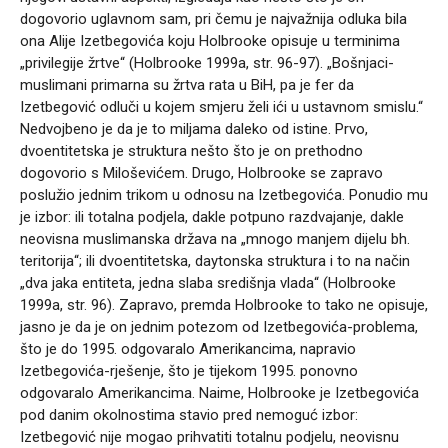
dogovorio uglavnom sam, pri čemu je najvažnija odluka bila
ona Alije Izetbegovića koju Holbrooke opisuje u terminima
„privilegije žrtve“ (Holbrooke 1999a, str. 96-97). „Bošnjaci-
muslimani primarna su žrtva rata u BiH, pa je fer da
Izetbegović odluči u kojem smjeru želi ići u ustavnom smislu.“
Nedvojbeno je da je to miljama daleko od istine. Prvo,
dvoentitetska je struktura nešto što je on prethodno
dogovorio s Miloševićem. Drugo, Holbrooke se zapravo
poslužio jednim trikom u odnosu na Izetbegovića. Ponudio mu
je izbor: ili totalna podjela, dakle potpuno razdvajanje, dakle
neovisna muslimanska država na „mnogo manjem dijelu bh.
teritorija“; ili dvoentitetska, daytonska struktura i to na način
„dva jaka entiteta, jedna slaba središnja vlada“ (Holbrooke
1999a, str. 96). Zapravo, premda Holbrooke to tako ne opisuje,
jasno je da je on jednim potezom od Izetbegovića-problema,
što je do 1995. odgovaralo Amerikancima, napravio
Izetbegovića-rješenje, što je tijekom 1995. ponovno
odgovaralo Amerikancima. Naime, Holbrooke je Izetbegovića
pod danim okolnostima stavio pred nemoguć izbor:
Izetbegović nije mogao prihvatiti totalnu podjelu, neovisnu