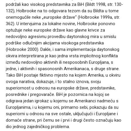
podržali kao visokog predstavnika za BiH (Bildt 1998, str. 130-
132); Holbrooke na to odgovara tezom da su Bildta u tome
onemogućile neke „europske države“ (Holbrooke 1999a, str.
362). U intervjuima za lokalne novine, Holbrooke ponovno
optužuje neke europske države kao glavne krivce za
nedovoljno agresivnu provedbu daytonskog mira u smislu
podrške odlučnijim akcijama visokoga predstavnika
(Hobrooke 2000). Dakle, i sama implementacija daytonskog
okvira interpretirana je kao jedna vrsta implicitnog konflikta
između nedovoljno aktivnih ili nesposobnih Europljana, s
jedne, i aktivnih i spasonosnih Amerikanaca, s druge strane.
Tako BiH postaje fiktivno mjesto na kojem Amerika, u okviru
ovoga narativa, dokazuje, i to stalno iznova, svoju
superiornost u odnosu na europske države, predstavnike,
posrednike i pregovarače. BiH je pozornica na kojoj se
odigrava jedan igrokaz u kojemu se Amerikanci nadmeću s
Europljanima, i u kojemu oni, primarno sebi, pokazuju da su
superiorni u odnosu na sve ostale, uključujući i Europljane i
domaće strane, pri čemu se i prvi i drugi često označuju kao
dio jednog zajedničkog problema.