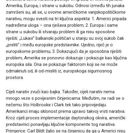
Amerika, Europa, i strane u sukobu. Odnosi između tih junaka
zamršeni su, ali se, u ovome američkome vanjskopolitičkome
narativu, mogu svesti na tri ključna aspekta: 1. Americi pripada
nadređena uloga – ona rješava problem; 2. Europa i same
strane u sukobu ili stvaraju problem ili ga nisu sposobne
riješiti. „Lukavi“ balkanski političari u stanju su svoj sukob čak
„preliti“ i među europske predstavnike. Ujedno, riječ je o
europskome problemu; 3. Dokazujući da je sposobna riješiti
problem, Amerika se ponovno dokazuje i pokazuje kao ključna
europska sila. Ona se pokazuje faktorom koji se ne može
odmaknuti od, ili od-misliti iz, europskoga sigurnosnog
prostora.
Cijeli narativ zvuči kao bajka. Također, cijeli narativ nema
mnogo veze s povijesnim činjenicama. Međutim, ne radi se o
nečemu što Holbrooke i Clark tek tako pripovijedaju.
Amerikanci imaju sklonost prema upravo takvoj vrsti narativa.
Kroz cijeli proces implementacije daytonskog okvira, američki
predstavnici ponavljaju ključne komponente tog narativa.
Primjerice: Carl Bildt žalio se na činjenicu da ga u Americi nisu