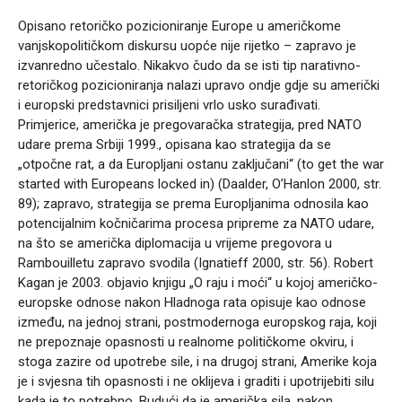
Opisano retoričko pozicioniranje Europe u američkome
vanjskopolitičkom diskursu uopće nije rijetko – zapravo je
izvanredno učestalo. Nikakvo čudo da se isti tip narativno-
retoričkog pozicioniranja nalazi upravo ondje gdje su američki
i europski predstavnici prisiljeni vrlo usko surađivati.
Primjerice, američka je pregovaračka strategija, pred NATO
udare prema Srbiji 1999., opisana kao strategija da se
„otpočne rat, a da Europljani ostanu zaključani“ (to get the war
started with Europeans locked in) (Daalder, O’Hanlon 2000, str.
89); zapravo, strategija se prema Europljanima odnosila kao
potencijalnim kočničarima procesa pripreme za NATO udare,
na što se američka diplomacija u vrijeme pregovora u
Rambouilletu zapravo svodila (Ignatieff 2000, str. 56). Robert
Kagan je 2003. objavio knjigu „O raju i moći“ u kojoj američko-
europske odnose nakon Hladnoga rata opisuje kao odnose
između, na jednoj strani, postmodernoga europskog raja, koji
ne prepoznaje opasnosti u realnome političkome okviru, i
stoga zazire od upotrebe sile, i na drugoj strani, Amerike koja
je i svjesna tih opasnosti i ne oklijeva i graditi i upotrijebiti silu
kada je to potrebno. Budući da je američka sila, nakon