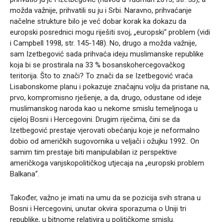
možda važnije, prihvatili su ju i Srbi. Naravno, prihvaćanje
načelne strukture bilo je već dobar korak ka dokazu da
europski posrednici mogu riješiti svoj, „europski“ problem (vidi
i Campbell 1998, str. 145-148). No, drugo a možda važnije,
sam Izetbegović sada prihvaća ideju muslimanske republike
koja bi se prostirala na 33 % bosanskohercegovačkog
teritorija. Što to znači? To znači da se Izetbegović vraća
Lisabonskome planu i pokazuje značajnu volju da pristane na,
prvo, kompromisno rješenje, a da, drugo, odustane od ideje
muslimanskog naroda kao u nekome smislu temeljnoga u
cijeloj Bosni i Hercegovini. Drugim riječima, čini se da
Izetbegović prestaje vjerovati obećanju koje je neformalno
dobio od američkih sugovornika u veljači i ožujku 1992.. On
samim tim prestaje biti manipulabilan iz perspektive
američkoga vanjskopolitičkog utjecaja na „europski problem
Balkana“.
Također, važno je imati na umu da se pozicija svih strana u
Bosni i Hercegovini, unutar okvira sporazuma o Uniji tri
republike, u bitnome relativira u političkome smislu.