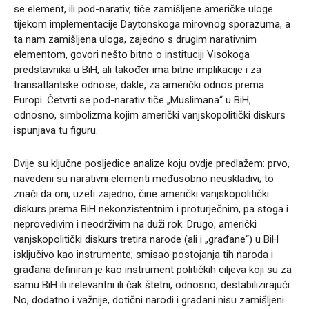
se element, ili pod-narativ, tiče zamišljene američke uloge
tijekom implementacije Daytonskoga mirovnog sporazuma, a
ta nam zamišljena uloga, zajedno s drugim narativnim
elementom, govori nešto bitno o instituciji Visokoga
predstavnika u BiH, ali također ima bitne implikacije i za
transatlantske odnose, dakle, za američki odnos prema
Europi. Četvrti se pod-narativ tiče „Muslimana“ u BiH,
odnosno, simbolizma kojim američki vanjskopolitički diskurs
ispunjava tu figuru.
Dvije su ključne posljedice analize koju ovdje predlažem: prvo,
navedeni su narativni elementi međusobno neuskladivi; to
znači da oni, uzeti zajedno, čine američki vanjskopolitički
diskurs prema BiH nekonzistentnim i proturječnim, pa stoga i
neprovedivim i neodrživim na duži rok. Drugo, američki
vanjskopolitički diskurs tretira narode (ali i „građane“) u BiH
isključivo kao instrumente; smisao postojanja tih naroda i
građana definiran je kao instrument političkih ciljeva koji su za
samu BiH ili irelevantni ili čak štetni, odnosno, destabilizirajući.
No, dodatno i važnije, dotični narodi i građani nisu zamišljeni