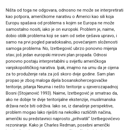
Ništa od toga ne odgovara, odnosno ne može se interpretirati
kao potpora, američkome narativu o Americi kao sili koja
Europu spašava od problema s kojim se Europa ne može
samostalno nositi, iako je on europski. Problem je, naime,
dobio oblik problema koji se sam od sebe rješava upravo, i
samo na prvi pogled paradoksalno, povećanjem složenosti
samoga problema. No, Izetbegović ubrzo ponovno mijenja
stav; još jedan europski mirovni plan propada. Odnosi
ponovno postaju interpretabilni u svijetlu američkoga
vanjskopolitičkog narativa. Ipak, imajmo na umu da je cijena
za to produženje rata za još skoro dvije godine. Sam plan
propao je zbog maloga dijela bosanskohercegovačke
teritorije, pitanja Neuma i nešto teritorije u sjeverozapadnoj
Bosni (Stojanović 1993). Naime, Izetbegović je smatrao da,
ako ne dobije te dvije teritorijalne ekstenzije, muslimanska
država neće biti održiva. Iako se, iz današnje perspektive,
problem mogao lako riješiti na nekoliko različitih načina,
američki su predstavnici naprosto „prihvatili“ Izetbegovićevo
rezoniranje. Kako je Charles Redman, posebni američki