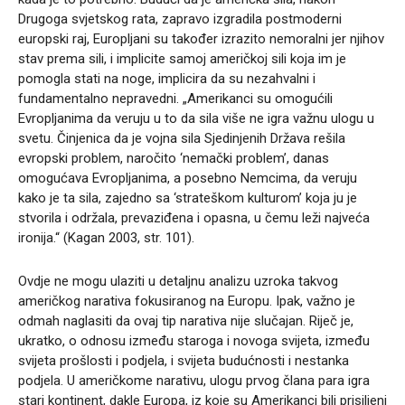
Drugoga svjetskog rata, zapravo izgradila postmoderni
europski raj, Europljani su također izrazito nemoralni jer njihov
stav prema sili, i implicite samoj američkoj sili koja im je
pomogla stati na noge, implicira da su nezahvalni i
fundamentalno nepravedni. „Amerikanci su omogućili
Evropljanima da veruju u to da sila više ne igra važnu ulogu u
svetu. Činjenica da je vojna sila Sjedinjenih Država rešila
evropski problem, naročito ‘nemački problem’, danas
omogućava Evropljanima, a posebno Nemcima, da veruju
kako je ta sila, zajedno sa ‘strateškom kulturom’ koja ju je
stvorila i održala, prevaziđena i opasna, u čemu leži najveća
ironija.“ (Kagan 2003, str. 101).
Ovdje ne mogu ulaziti u detaljnu analizu uzroka takvog
američkog narativa fokusiranog na Europu. Ipak, važno je
odmah naglasiti da ovaj tip narativa nije slučajan. Riječ je,
ukratko, o odnosu između staroga i novoga svijeta, između
svijeta prošlosti i podjela, i svijeta budućnosti i nestanka
podjela. U američkome narativu, ulogu prvog člana para igra
stari kontinent, dakle Europa, iz koje su Amerikanci bili prisiljeni