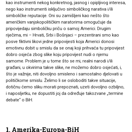
kao instrumenti nekog konkretnog, jasnog i opipljivog interesa,
nego kao instrumenti isključivo simboličkog narativa i/ili
simboličke reputacije. Oni su zamišljeni kao nešto što
američkim vanjskopolitičkim naratorima omogućuje da
pripovijedaju simboličku priču o samoj Americi. Drugim
riječima, mi – Hrvati, Srbi i Bošnjaci – prezentirani smo kao
posve fiktivni likovi jedne pripovijesti koja Americi donosi
emotivnu dobit u smislu da se onaj koji prihvaća tu pripovijest
dobro osjeća zbog slike koju pripovijest nudi o njemu
samome. Problem je u tome što se mi, realni narodi i/ili
građani, u okvirima takve slike, ne možemo dobro osjećati, i,
što je važnije, niti dovoljno smisleno i samostalno djelovati u
političkome smislu. Želimo li se osloboditi takve situacije,
dotičnu ćemo sliku morati prepoznati, uzeti dovoljno ozbiljno,
i naposljetku, ne dopustiti joj da određuje takozvane „termine
debate“ o BiH.
1. Amerika-Europa-BiH