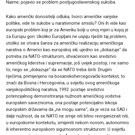
Naime, pojavio se problem postjugoslavenskog sukoba.
Kako američki donositelji odluka, tvorci američke vanjske
politike, vide te sukobe u narativnome smislu? Oni ih vide kao
europski problem koji je za Ameriku bolji u onoj mjeri u kojoj je
za Europu gori. Ukoliko Europljani ne uspiju riješiti taj problem,
utoliko se otvara šansa za američku realizaciju američkoga
narativa o Americi kao europskoj sili; ujedno se „dokazuje“ da
potreba za NATO-strukturom, shvaćenom kao sredstvo
američkog liderstva i supremacije, još uvijek postoji; i ne samo
to, nego se „dokazuje“ da se NATO treba širiti. Drugim
riječima, primijenjeno na bosanskohercegovački kontekst, to
znači da Bosna i Hercegovina, u svijetlu ovog američkoga
vanjskopolitičkog narativa, 1992. postaje sredstvo
potencijalnog demonstriranja nužnosti američkog vodstva
europskim saveznicima; ona postaje potencijalno lekcija
europskim državama da „ne mogu same“, da je veza sa SAD i
dalje nužnost, da se NATO ne smije niti bitno reorganizirati niti,
u europskome kontekstu, smijeniti nekom novom, autonomno
ili inherentno europskom sigurnosnom strukturom. U svijetlu