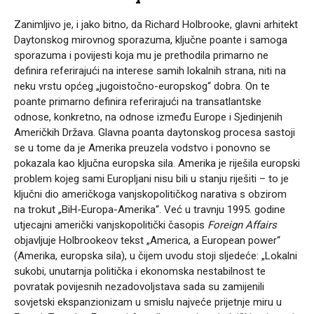
Zanimljivo je, i jako bitno, da Richard Holbrooke, glavni arhitekt
Daytonskog mirovnog sporazuma, ključne poante i samoga
sporazuma i povijesti koja mu je prethodila primarno ne
definira referirajući na interese samih lokalnih strana, niti na
neku vrstu općeg „jugoistočno-europskog“ dobra. On te
poante primarno definira referirajući na transatlantske
odnose, konkretno, na odnose između Europe i Sjedinjenih
Američkih Država. Glavna poanta daytonskog procesa sastoji
se u tome da je Amerika preuzela vodstvo i ponovno se
pokazala kao ključna europska sila. Amerika je riješila europski
problem kojeg sami Europljani nisu bili u stanju riješiti – to je
ključni dio američkoga vanjskopolitičkog narativa s obzirom
na trokut „BiH-Europa-Amerika“. Već u travnju 1995. godine
utjecajni američki vanjskopolitički časopis
Foreign Affairs
objavljuje Holbrookeov tekst „America, a European power“
(Amerika, europska sila), u čijem uvodu stoji sljedeće: „Lokalni
sukobi, unutarnja politička i ekonomska nestabilnost te
povratak povijesnih nezadovoljstava sada su zamijenili
sovjetski ekspanzionizam u smislu najveće prijetnje miru u