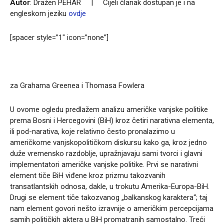
Autor
: Dražen PEHAR | Cijeli članak dostupan je i na
engleskom jeziku
ovdje
[spacer style=”1″ icon=”none”]
za Grahama Greenea i Thomasa Fowlera
U ovome ogledu predlažem analizu američke vanjske politike
prema Bosni i Hercegovini (BiH) kroz četiri narativna elementa,
ili pod-narativa, koje relativno često pronalazimo u
američkome vanjskopolitičkom diskursu kako ga, kroz jedno
duže vremensko razdoblje, upražnjavaju sami tvorci i glavni
implementatori američke vanjske politike. Prvi se narativni
element tiče BiH viđene kroz prizmu takozvanih
transatlantskih odnosa, dakle, u trokutu Amerika-Europa-BiH.
Drugi se element tiče takozvanog „balkanskog karaktera“; taj
nam element govori nešto izravnije o američkim percepcijama
samih političkih aktera u BiH promatranih samostalno. Treći