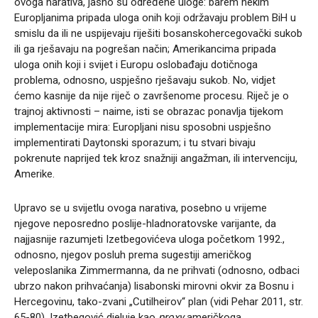
ovoga narativa, jasno su određene uloge: barem nekim
Europljanima pripada uloga onih koji održavaju problem BiH u
smislu da ili ne uspijevaju riješiti bosanskohercegovački sukob
ili ga rješavaju na pogrešan način; Amerikancima pripada
uloga onih koji i svijet i Europu oslobađaju dotičnoga
problema, odnosno, uspješno rješavaju sukob. No, vidjet
ćemo kasnije da nije riječ o završenome procesu. Riječ je o
trajnoj aktivnosti – naime, isti se obrazac ponavlja tijekom
implementacije mira: Europljani nisu sposobni uspješno
implementirati Daytonski sporazum; i tu stvari bivaju
pokrenute naprijed tek kroz snažniji angažman, ili intervenciju,
Amerike.
Upravo se u svijetlu ovoga narativa, posebno u vrijeme
njegove neposredno poslije-hladnoratovske varijante, da
najjasnije razumjeti Izetbegovićeva uloga početkom 1992.,
odnosno, njegov posluh prema sugestiji američkog
veleposlanika Zimmermanna, da ne prihvati (odnosno, odbaci
ubrzo nakon prihvaćanja) lisabonski mirovni okvir za Bosnu i
Hercegovinu, tako-zvani „Cutilheirov“ plan (vidi Pehar 2011, str.
65-80). Izetbegović djeluje kao
proxy
američkoga