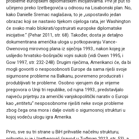
probleme europskim diplomatskim inicijativama. Prvi je put to
učinjeno preko Izetbegovića u odnosu na Lisabonski plan. No,
kako Danielle Sremac naglašava, to je „uspostavilo jedan
obrazac koji se nastavio tijekom cijeloga rata, jer Washington
će svako malo blokirati/opstruirati europske diplomatske
inicijative.“ (Pehar 2011, str. 68). Također, dosta je detaljno
dokumentirana američka uloga u potkopavanju Vance-
Owenovog mirovnog plana iz siječnja 1993., nakon kojeg je
uslijedio hrvatsko-bošnjački vojni sukob (vidi Owen 1995, i
Gow 1997, str. 232-248). Drugim riječima, Amerikanci će, da bi
mogli govoriti o nesposobnosti Europe da sama riješi svoje
sigurnosne probleme na Balkanu, povremeno producirati i
produbljivati te probleme. Osobno vjerujem da je vrijeme
pregovora o Uniji tri republike, od rujna 1993., predstavljalo
najveću prijetnju za američki vanjskopolitički narativ o Europi
kao „entitetu“ nesposobnome riješiti neke svoje probleme
zbog čega ona mora i dalje ovisiti o sigurnosnoj strukturi u
kojoj vodeću ulogu igra Amerika.
Prvo, sve su tri strane u BiH prihvatile načelnu strukturu;
prihvatio ju je i Izetbegović (navod u Tuđman 2013, str. 53), a