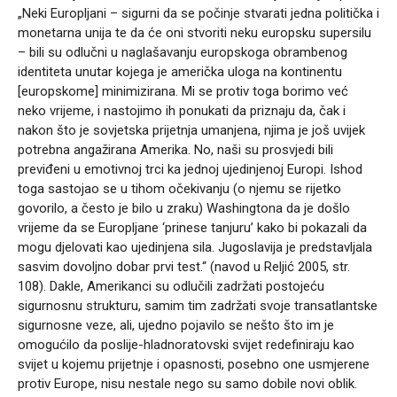
„Neki Europljani – sigurni da se počinje stvarati jedna politička i
monetarna unija te da će oni stvoriti neku europsku supersilu
– bili su odlučni u naglašavanju europskoga obrambenog
identiteta unutar kojega je američka uloga na kontinentu
[europskome] minimizirana. Mi se protiv toga borimo već
neko vrijeme, i nastojimo ih ponukati da priznaju da, čak i
nakon što je sovjetska prijetnja umanjena, njima je još uvijek
potrebna angažirana Amerika. No, naši su prosvjedi bili
previđeni u emotivnoj trci ka jednoj ujedinjenoj Europi. Ishod
toga sastojao se u tihom očekivanju (o njemu se rijetko
govorilo, a često je bilo u zraku) Washingtona da je došlo
vrijeme da se Europljane ‘prinese tanjuru’ kako bi pokazali da
mogu djelovati kao ujedinjena sila. Jugoslavija je predstavljala
sasvim dovoljno dobar prvi test.“ (navod u Reljić 2005, str.
108). Dakle, Amerikanci su odlučili zadržati postojeću
sigurnosnu strukturu, samim tim zadržati svoje transatlantske
sigurnosne veze, ali, ujedno pojavilo se nešto što im je
omogućilo da poslije-hladnoratovski svijet redefiniraju kao
svijet u kojemu prijetnje i opasnosti, posebno one usmjerene
protiv Europe, nisu nestale nego su samo dobile novi oblik.