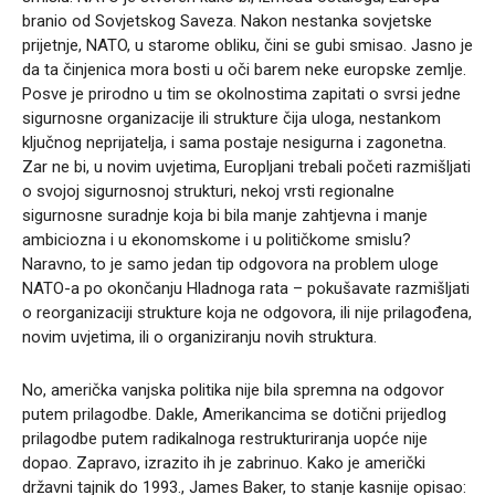
branio od Sovjetskog Saveza. Nakon nestanka sovjetske
prijetnje, NATO, u starome obliku, čini se gubi smisao. Jasno je
da ta činjenica mora bosti u oči barem neke europske zemlje.
Posve je prirodno u tim se okolnostima zapitati o svrsi jedne
sigurnosne organizacije ili strukture čija uloga, nestankom
ključnog neprijatelja, i sama postaje nesigurna i zagonetna.
Zar ne bi, u novim uvjetima, Europljani trebali početi razmišljati
o svojoj sigurnosnoj strukturi, nekoj vrsti regionalne
sigurnosne suradnje koja bi bila manje zahtjevna i manje
ambiciozna i u ekonomskome i u političkome smislu?
Naravno, to je samo jedan tip odgovora na problem uloge
NATO-a po okončanju Hladnoga rata – pokušavate razmišljati
o reorganizaciji strukture koja ne odgovora, ili nije prilagođena,
novim uvjetima, ili o organiziranju novih struktura.
No, američka vanjska politika nije bila spremna na odgovor
putem prilagodbe. Dakle, Amerikancima se dotični prijedlog
prilagodbe putem radikalnoga restrukturiranja uopće nije
dopao. Zapravo, izrazito ih je zabrinuo. Kako je američki
državni tajnik do 1993., James Baker, to stanje kasnije opisao: