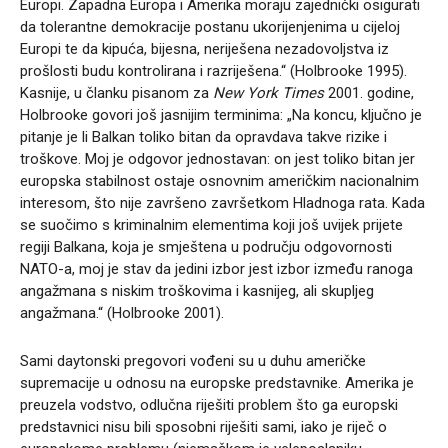
Europi. Zapadna Europa i Amerika moraju zajednički osigurati
da tolerantne demokracije postanu ukorijenjenima u cijeloj
Europi te da kipuća, bijesna, neriješena nezadovoljstva iz
prošlosti budu kontrolirana i razriješena.“ (Holbrooke 1995).
Kasnije, u članku pisanom za
New York Times
2001. godine,
Holbrooke govori još jasnijim terminima: „Na koncu, ključno je
pitanje je li Balkan toliko bitan da opravdava takve rizike i
troškove. Moj je odgovor jednostavan: on jest toliko bitan jer
europska stabilnost ostaje osnovnim američkim nacionalnim
interesom, što nije završeno završetkom Hladnoga rata. Kada
se suočimo s kriminalnim elementima koji još uvijek prijete
regiji Balkana, koja je smještena u području odgovornosti
NATO-a, moj je stav da jedini izbor jest izbor između ranoga
angažmana s niskim troškovima i kasnijeg, ali skupljeg
angažmana.“ (Holbrooke 2001).
Sami daytonski pregovori vođeni su u duhu američke
supremacije u odnosu na europske predstavnike. Amerika je
preuzela vodstvo, odlučna riješiti problem što ga europski
predstavnici nisu bili sposobni riješiti sami, iako je riječ o