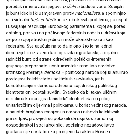
poredak i imenovale njegove
poželjne
buduće vođe. Socijalni
je bunt ideološki usmjeravan protiv
nacionalista,
a spominjao
se i virtualni
treći entitet
kao uzročnik svih problema, pa usput
i usvajanje rezolucije Europskog parlamenta u kojoj se, pored
ostalog, poziva i na poštivanje federalnih načela u državi koja
se po svojoj strukturi jedino i može okarakterizirati kao
federalna. Sve upućuje na to da je ono što je na jednoj
dimenziji bilo izraženo kao opravdani građanski, socijalni i
radnički bunt, od strane određenih političko-interesnih
grupacija prepoznato i instrumentalizirano kao sredstvo
brzinskog kreiranja
demosa
– političkog naroda koji bi anulirao
postojeće kolektivitete i politički ih razvlastio, jer bi
konstituiranjem demosa odnosno zajedničkog političkog
identiteta oni postali suvišni. Svakako da bi takav, uličnim
neredima kreiran „građanistički“ identitet išao u prilog
unitarističkim ciljevima i politikama, u korist većinskog naroda,
a nauštrb brojčano manjinskih naroda i njihovih kolektivnih
prava. Ipak, prosvjedi su pokazali da usprkos sumornoj
gospodarskoj i socijalnoj slici, socijalno nezadovoljstvo
građana nije dostatno za promjenu karaktera Bosne i