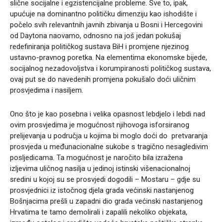
slične socijalne i egzistencijalne probleme. Sve to, ipak,
upućuje na dominantno političku dimenziju kao ishodište i
počelo svih relevantnih javnih zbivanja u Bosni i Hercegovini
od Daytona naovamo, odnosno na još jedan pokušaj
redefiniranja političkog sustava BiH i promjene njezinog
ustavno-pravnog poretka. Na elementima ekonomske bijede,
socijalnog nezadovoljstva i korumpiranosti političkog sustava,
ovaj put se do navedenih promjena pokušalo doći uličnim
prosvjedima i nasiljem.
Ono što je kao posebna i velika opasnost lebdjelo i lebdi nad
ovim prosvjedima je mogućnost njihovoga isforsiranog
prelijevanja u područja u kojima bi moglo doći do pretvaranja
prosvjeda u međunacionalne sukobe s tragično nesagledivim
posljedicama. Ta mogućnost je naročito bila izražena
izljevima uličnog nasilja u jedinoj istinski višenacionalnoj
sredini u kojoj su se prosvjedi dogodili – Mostaru – gdje su
prosvjednici iz istočnog djela grada većinski nastanjenog
Bošnjacima prešli u zapadni dio grada većinski nastanjenog
Hrvatima te tamo demolirali i zapalili nekoliko objekata,