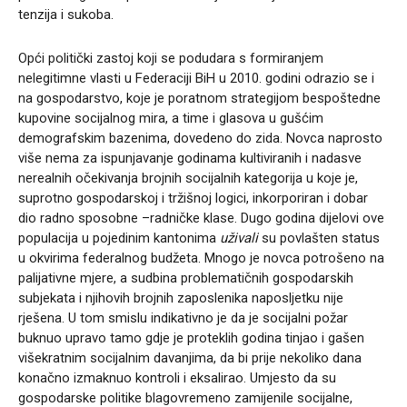
tenzija i sukoba.
Opći politički zastoj koji se podudara s formiranjem
nelegitimne vlasti u Federaciji BiH u 2010. godini odrazio se i
na gospodarstvo, koje je poratnom strategijom bespoštedne
kupovine socijalnog mira, a time i glasova u gušćim
demografskim bazenima, dovedeno do zida. Novca naprosto
više nema za ispunjavanje godinama kultiviranih i nadasve
nerealnih očekivanja brojnih socijalnih kategorija u koje je,
suprotno gospodarskoj i tržišnoj logici, inkorporiran i dobar
dio radno sposobne –radničke klase. Dugo godina dijelovi ove
populacija u pojedinim kantonima
uživali
su povlašten status
u okvirima federalnog budžeta. Mnogo je novca potrošeno na
palijativne mjere, a sudbina problematičnih gospodarskih
subjekata i njihovih brojnih zaposlenika naposljetku nije
rješena. U tom smislu indikativno je da je socijalni požar
buknuo upravo tamo gdje je proteklih godina tinjao i gašen
višekratnim socijalnim davanjima, da bi prije nekoliko dana
konačno izmaknuo kontroli i eksalirao. Umjesto da su
gospodarske politike blagovremeno zamijenile socijalne,