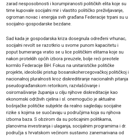
zarad nesposobnosti i korumpiranosti političkih elita koje su
time kupovale socijalni mir i vlastito političko preživljavanje,
ogroman novac i energija svih građana Federacije trpani su u
socijalno-gospodarske bezdane.
Sad kada je gospodarska kriza dosegnula određeni vrhunac,
socijalni revolt se razotkrio u svome punom kapacitetu i
poput bumeranga vratio se u lice političkim elitama koje su
nakon proteklih općih izbora preuzele, bolje reći preotele
kormilo Federacije BiH. Fokus na unitarističke političke
projekte, ideološki pristup bosanskohercegovačkoj političkoj i
nacionalnoj pluralnosti kroz diskreditiranje nacionalnih pitanja
pseudograđanskom retorikom, razvlašćivanje i
osiromašivanje županija u cilju njihove diskreditacije kao
ekonomski održivih cjelina i sl. onemogućio je aktualne
bošnjačke političke subjekte da realno sagledaju socijalne
rizike s kojima se suočavaju u područjima koja su njihova
izborna baza. S obzirom da su poticajnim politikama,
planovima investiranja i ulaganja, socijalnim programima i dr.
područja s hrvatskom većinom sustavno zanemarivana od