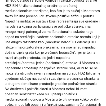
između ostalog i središte vodeće hrvatske političke stranke
HDZ BiH. U višenacionalnoj sredini opterećenoj
međunacionalnim tenzijama, kao što je to slučaj s Mostarom,
takav čin ima posebnu društveno-političku težinu i poruku.
Napad na institucije sustava koje reprezentiraju sve građane i
narode, i u kojima participiraju sve političke stranke, ima
mnogo manji potencijal za međunacionalne sukobe nego
napad na središnjicu vodeće nacionalne stranke naroda koji je
i na drugim razinama kao „manjinski narod“ u Federaciji BiH
izložen majorizatorskim praksama.Tim više jer su napadači
došli iz dijela grada koji je „većinski bošnjački“, i jer je to, na
razini ukupnih protesta, bio jedini napad na
središnjicu/centralu jedne (nacionalne) stranke. U Mostaru su
napadnute i prostorije bošnjačke stranke SDA, ali ni to se ne
može staviti u istu ravan s napadom na zgradu HDZ BiH, jer je
u jednom slučaju napadnuta i zapaljena središnjica stranke, a
u drugom demolirane prostorije gradske podružnice stranke.
Svi društveni i politički akteri u Mostaru trebali bi imati
poseban senzibilitet kada su u pitanju politički i
međunacionalni odnosi u Mostaru te biti svjesni koliko ovakvi
potezi mogu biti opasni i u funkciji izazivanja međunacionalnih