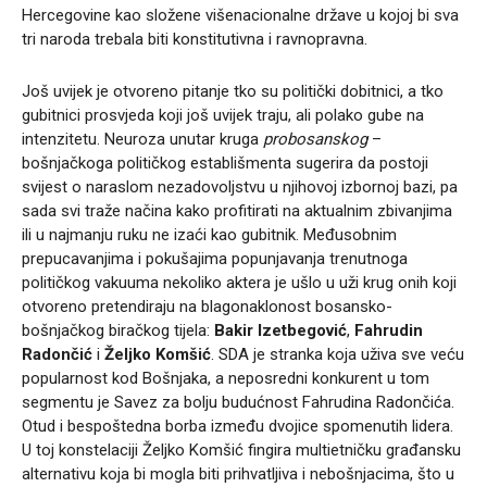
Hercegovine kao složene višenacionalne države u kojoj bi sva
tri naroda trebala biti konstitutivna i ravnopravna.
Još uvijek je otvoreno pitanje tko su politički dobitnici, a tko
gubitnici prosvjeda koji još uvijek traju, ali polako gube na
intenzitetu. Neuroza unutar kruga
probosanskog
–
bošnjačkoga političkog establišmenta sugerira da postoji
svijest o naraslom nezadovoljstvu u njihovoj izbornoj bazi, pa
sada svi traže načina kako profitirati na aktualnim zbivanjima
ili u najmanju ruku ne izaći kao gubitnik. Međusobnim
prepucavanjima i pokušajima popunjavanja trenutnoga
političkog vakuuma nekoliko aktera je ušlo u uži krug onih koji
otvoreno pretendiraju na blagonaklonost bosansko-
bošnjačkog biračkog tijela:
Bakir Izetbegović
,
Fahrudin
Radončić
i
Željko Komšić
. SDA je stranka koja uživa sve veću
popularnost kod Bošnjaka, a neposredni konkurent u tom
segmentu je Savez za bolju budućnost Fahrudina Radončića.
Otud i bespoštedna borba između dvojice spomenutih lidera.
U toj konstelaciji Željko Komšić fingira multietničku građansku
alternativu koja bi mogla biti prihvatljiva i nebošnjacima, što u