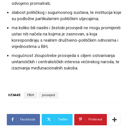
odvojeno promatrati;
slabost političkog i sugurnosnog sustava, te institucija koje
su podložne partikularnim političkim utjecajima;
ma koliko bili nasilni i žestoki prosvjedi ne mogu promijeniti
ustav niti načela na kojima je zasnovan, a koja
korespondiraju s realnim društveno-političkim odnosima i
vrijednostima u BiH;
mogućnost zloupotrebe prosvjeda s ciljem ostvarivanja
unitarističkih i centralističkih interesa većinskog naroda, te
izazivanja međunacionalnih sukoba.
OZNAKE
FBiH
prosvjed
Facebook
Twitter
Pinterest