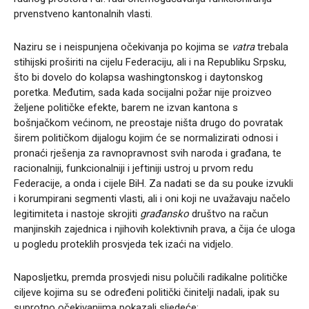
prvenstveno kantonalnih vlasti.
Naziru se i neispunjena očekivanja po kojima se
vatra
trebala
stihijski proširiti na cijelu Federaciju, ali i na Republiku Srpsku,
što bi dovelo do kolapsa washingtonskog i daytonskog
poretka. Međutim, sada kada socijalni požar nije proizveo
željene političke efekte, barem ne izvan kantona s
bošnjačkom većinom, ne preostaje ništa drugo do povratak
širem političkom dijalogu kojim će se normalizirati odnosi i
pronaći rješenja za ravnopravnost svih naroda i građana, te
racionalniji, funkcionalniji i jeftiniji ustroj u prvom redu
Federacije, a onda i cijele BiH. Za nadati se da su pouke izvukli
i korumpirani segmenti vlasti, ali i oni koji ne uvažavaju načelo
legitimiteta i nastoje skrojiti
građansko
društvo na račun
manjinskih zajednica i njihovih kolektivnih prava, a čija će uloga
u pogledu proteklih prosvjeda tek izaći na vidjelo.
Naposljetku, premda prosvjedi nisu polučili radikalne političke
ciljeve kojima su se određeni politički činitelji nadali, ipak su
suprotno očekivanjima pokazali sljedeće: