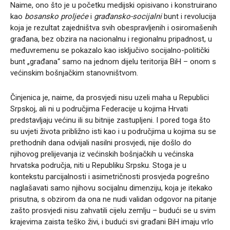
Naime, ono što je u početku medijski opisivano i konstruirano
kao
bosansko proljeće
i
građansko-socijalni
bunt i revolucija
koja je rezultat zajedništva svih obespravljenih i osiromašenih
građana, bez obzira na nacionalnu i regionalnu pripadnost, u
međuvremenu se pokazalo kao isključivo socijalno-politički
bunt „građana“ samo na jednom dijelu teritorija BiH – onom s
većinskim bošnjačkim stanovništvom.
Činjenica je, naime, da prosvjedi nisu uzeli maha u Republici
Srpskoj, ali ni u područjima Federacije u kojima Hrvati
predstavljaju većinu ili su bitnije zastupljeni. I pored toga što
su uvjeti života približno isti kao i u područjima u kojima su se
prethodnih dana odvijali nasilni prosvjedi, nije došlo do
njihovog prelijevanja iz većinskih bošnjačkih u većinska
hrvatska područja, niti u Republiku Srpsku. Stoga je u
kontekstu parcijalnosti i asimetričnosti prosvjeda pogrešno
naglašavati samo njihovu socijalnu dimenziju, koja je itekako
prisutna, s obzirom da ona ne nudi validan odgovor na pitanje
zašto prosvjedi nisu zahvatili cijelu zemlju – budući se u svim
krajevima zaista teško živi, i budući svi građani BiH imaju vrlo