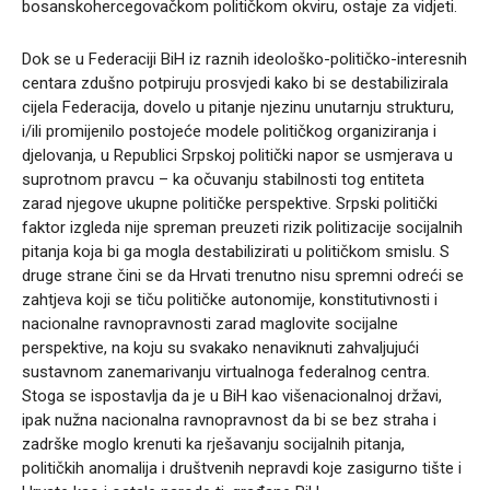
bosanskohercegovačkom političkom okviru, ostaje za vidjeti.
Dok se u Federaciji BiH iz raznih ideološko-političko-interesnih
centara zdušno potpiruju prosvjedi kako bi se destabilizirala
cijela Federacija, dovelo u pitanje njezinu unutarnju strukturu,
i/ili promijenilo postojeće modele političkog organiziranja i
djelovanja, u Republici Srpskoj politički napor se usmjerava u
suprotnom pravcu – ka očuvanju stabilnosti tog entiteta
zarad njegove ukupne političke perspektive. Srpski politički
faktor izgleda nije spreman preuzeti rizik politizacije socijalnih
pitanja koja bi ga mogla destabilizirati u političkom smislu. S
druge strane čini se da Hrvati trenutno nisu spremni odreći se
zahtjeva koji se tiču političke autonomije, konstitutivnosti i
nacionalne ravnopravnosti zarad maglovite socijalne
perspektive, na koju su svakako nenaviknuti zahvaljujući
sustavnom zanemarivanju virtualnoga federalnog centra.
Stoga se ispostavlja da je u BiH kao višenacionalnoj državi,
ipak nužna nacionalna ravnopravnost da bi se bez straha i
zadrške moglo krenuti ka rješavanju socijalnih pitanja,
političkih anomalija i društvenih nepravdi koje zasigurno tište i