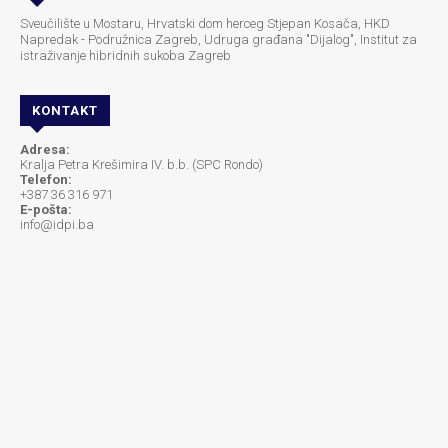
Sveučilište u Mostaru, Hrvatski dom herceg Stjepan Kosača, HKD
Napredak - Podružnica Zagreb, Udruga građana "Dijalog", Institut za
istraživanje hibridnih sukoba Zagreb
KONTAKT
Adresa:
Kralja Petra Krešimira IV. b.b. (SPC Rondo)
Telefon:
+387 36 316 971
E-pošta:
info@idpi.ba