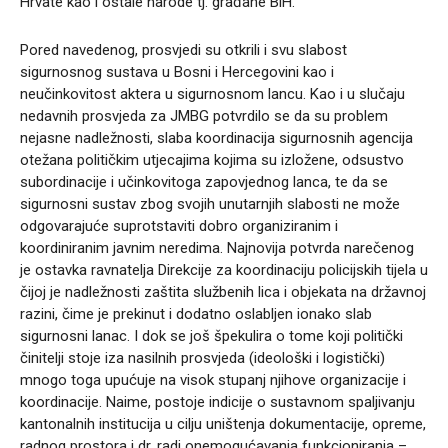
Hrvate kao i ostale narode tj. građane BiH.
Pored navedenog, prosvjedi su otkrili i svu slabost
sigurnosnog sustava u Bosni i Hercegovini kao i
neučinkovitost aktera u sigurnosnom lancu. Kao i u slučaju
nedavnih prosvjeda za JMBG potvrdilo se da su problem
nejasne nadležnosti, slaba koordinacija sigurnosnih agencija
otežana političkim utjecajima kojima su izložene, odsustvo
subordinacije i učinkovitoga zapovjednog lanca, te da se
sigurnosni sustav zbog svojih unutarnjih slabosti ne može
odgovarajuće suprotstaviti dobro organiziranim i
koordiniranim javnim neredima. Najnovija potvrda narečenog
je ostavka ravnatelja Direkcije za koordinaciju policijskih tijela u
čijoj je nadležnosti zaštita službenih lica i objekata na državnoj
razini, čime je prekinut i dodatno oslabljen ionako slab
sigurnosni lanac. I dok se još špekulira o tome koji politički
činitelji stoje iza nasilnih prosvjeda (ideološki i logistički)
mnogo toga upućuje na visok stupanj njihove organizacije i
koordinacije. Naime, postoje indicije o sustavnom spaljivanju
kantonalnih institucija u cilju uništenja dokumentacije, opreme,
radnog prostora i dr. radi onemogućavanja funkcioniranja –