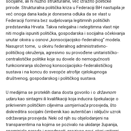
socijalne, ali ni nužno strukturalne, već izrazito političke
prirode. Strukturalna politička kriza u Federaciji BiH nastupila je
već onoga dana kada je donesena odluka da se vlast u
Federaciji formira bez sudjelovanja legitimnih političkih
predstavnika Hrvata. Takva nelegalna i nelegitimna vlast nije
niti mogla ispuniti politička, gospodarska i socijalna očekivanja
unutar okvira u osnovi „konsocijacijsko-federalnog“ modela.
Nasuprot tome, u okviru federalnog administrativno-
političkog okruženja, agresivno su provođene unitarističko-
centralističke politike koje su dovele do nemogućnosti
funkcioniranja složenog konsocijacijsko-federalističkog
sustava i na koncu do sveopće atrofije cjelokupnoga
društvenog, gospodarskog i političkog sustava.
U medijima se proteklih dana dosta govorilo i o
državnom
udaru
kao sintagmi ili kvalifikaciji koja inducira špekulacije o
prikrivenim političkim ciljevima
usmjerivača
prosvjeda, što
diskreditira socijalni čimbenik kao autentičan i isključiv uzrok
održavanja prosvjeda. Neki od njih su objelodanjeni na
transparentima na kojima se pozivalo na ukidanje županija,
spominjalo narode i narodnosti, prozivao novi-stari unitarni