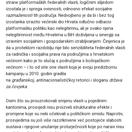
strane platformaških federalnih vlasti, logičnim slijedom
izostala je i sprega ovisnosti, odnosno efekat socijalne
razmaženosti
tih područja. Nedvojbeno je da bi i bez tog
izostanka izrazito većinski dio Hrvata odlučno odbacio
platformašku politiku kao nelegitimnu, ali je ovako njena
nelegitimnost među Hrvatima u BiH doživljena u sinergiji sa
izravnim socijalnim i gospodarskim izrabljivanjem. Činjenica je
da u proteklom razdoblju nije bilo senzibiliteta federalnih vlasti
za radnička i socijalna prava na područjima s hrvatskom
većinom kako je to slučaj s područjima s bošnjačkom
većinom – i to od iste one vlasti koja je svoju predizbornu
kampanju u 2010. godini gradila
na
građanskoj
,
antinacionalističkoj
retorici i sloganu
država
za čovjeka
.
Osim što su prouzrokovali smjenu vlasti u pojedinim
kantonima, prosvjedi nisu proizveli strukturalne efekte i
promjene koje su neki očekivali u političkom smislu. Naprotiv,
prosvjedima su još više razotkrivene već postojeće slabosti
sustava i njegove unutarnje proturječnosti koje po naravi nisu