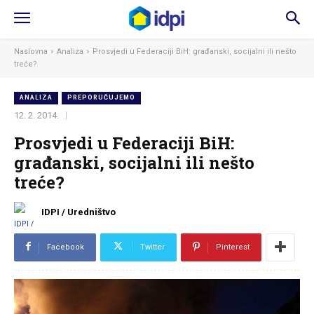
Naslovna
Analiza
Prosvjedi u Federaciji BiH: građanski, socijalni ili nešto
treće?
ANALIZA
PREPORUČUJEMO
12. 2. 2014.
Prosvjedi u Federaciji BiH:
građanski, socijalni ili nešto
treće?
IDPI / Uredništvo
Facebook
Twitter
Pinterest