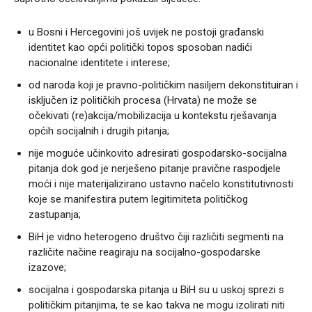
u Bosni i Hercegovini još uvijek ne postoji građanski
identitet kao opći politički topos sposoban nadići
nacionalne identitete i interese;
od naroda koji je pravno-političkim nasiljem dekonstituiran i
isključen iz političkih procesa (Hrvata) ne može se
očekivati (re)akcija/mobilizacija u kontekstu rješavanja
općih socijalnih i drugih pitanja;
nije moguće učinkovito adresirati gospodarsko-socijalna
pitanja dok god je nerješeno pitanje pravične raspodjele
moći i nije materijalizirano ustavno načelo konstitutivnosti
koje se manifestira putem legitimiteta političkog
zastupanja;
BiH je vidno heterogeno društvo čiji različiti segmenti na
različite načine reagiraju na socijalno-gospodarske
izazove;
socijalna i gospodarska pitanja u BiH su u uskoj sprezi s
političkim pitanjima, te se kao takva ne mogu izolirati niti