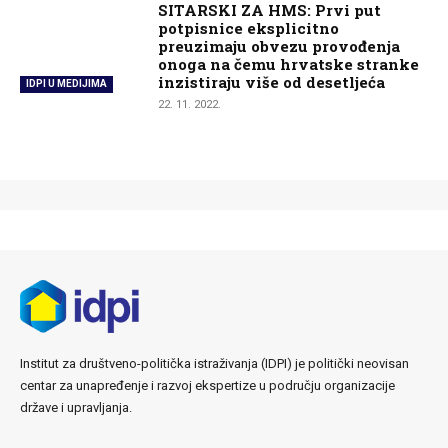
SITARSKI ZA HMS: Prvi put
potpisnice eksplicitno
preuzimaju obvezu provođenja
onoga na čemu hrvatske stranke
inzistiraju više od desetljeća
IDPI U MEDIJIMA
22. 11. 2022.
Institut za društveno-politička istraživanja (IDPI) je politički neovisan
centar za unapređenje i razvoj ekspertize u području organizacije
države i upravljanja.