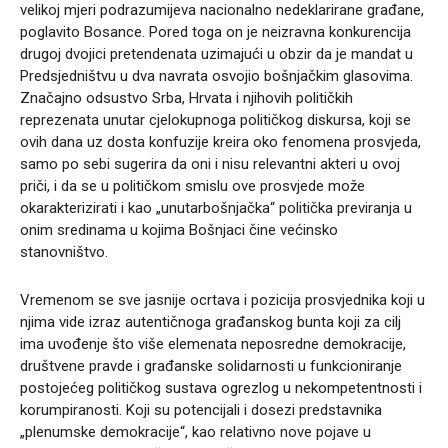
velikoj mjeri podrazumijeva nacionalno nedeklarirane građane,
poglavito Bosance. Pored toga on je neizravna konkurencija
drugoj dvojici pretendenata uzimajući u obzir da je mandat u
Predsjedništvu u dva navrata osvojio bošnjačkim glasovima.
Značajno odsustvo Srba, Hrvata i njihovih političkih
reprezenata unutar cjelokupnoga političkog diskursa, koji se
ovih dana uz dosta konfuzije kreira oko fenomena prosvjeda,
samo po sebi sugerira da oni i nisu relevantni akteri u ovoj
priči, i da se u političkom smislu ove prosvjede može
okarakterizirati i kao „unutarbošnjačka“ politička previranja u
onim sredinama u kojima Bošnjaci čine većinsko
stanovništvo.
Vremenom se sve jasnije ocrtava i pozicija prosvjednika koji u
njima vide izraz autentičnoga građanskog bunta koji za cilj
ima uvođenje što više elemenata neposredne demokracije,
društvene pravde i građanske solidarnosti u funkcioniranje
postojećeg političkog sustava ogrezlog u nekompetentnosti i
korumpiranosti. Koji su potencijali i dosezi predstavnika
„plenumske demokracije“, kao relativno nove pojave u