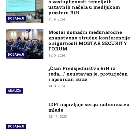
o zastupljenosti temeljnih
ustavnih načela u medijskom
prostoru BiH
DOGAĐAJI
21. 6. 2024.
Mostar domaćin međunarodne
znanstveno-stručne konferencije
o sigurnosti MOSTAR SECURITY
FORUM
DOGAĐAJI
15. 5. 2024.
„Član Predsjedništva BiH iz
reda….“ neustavan je, proturječan
i apsurdan izraz
14. 3. 2024.
ANALIZA
IDPI najavljuje seriju radionica za
mlade
23. 11. 2023.
DOGAĐAJI