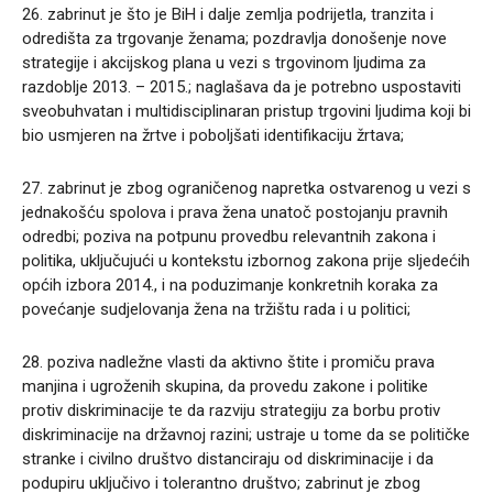
26. zabrinut je što je BiH i dalje zemlja podrijetla, tranzita i
odredišta za trgovanje ženama; pozdravlja donošenje nove
strategije i akcijskog plana u vezi s trgovinom ljudima za
razdoblje 2013. – 2015.; naglašava da je potrebno uspostaviti
sveobuhvatan i multidisciplinaran pristup trgovini ljudima koji bi
bio usmjeren na žrtve i poboljšati identifikaciju žrtava;
27. zabrinut je zbog ograničenog napretka ostvarenog u vezi s
jednakošću spolova i prava žena unatoč postojanju pravnih
odredbi; poziva na potpunu provedbu relevantnih zakona i
politika, uključujući u kontekstu izbornog zakona prije sljedećih
općih izbora 2014., i na poduzimanje konkretnih koraka za
povećanje sudjelovanja žena na tržištu rada i u politici;
28. poziva nadležne vlasti da aktivno štite i promiču prava
manjina i ugroženih skupina, da provedu zakone i politike
protiv diskriminacije te da razviju strategiju za borbu protiv
diskriminacije na državnoj razini; ustraje u tome da se političke
stranke i civilno društvo distanciraju od diskriminacije i da
podupiru uključivo i tolerantno društvo; zabrinut je zbog