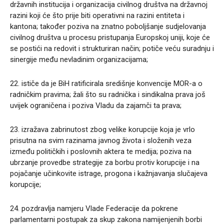
državnih institucija i organizacija civilnog društva na državnoj
razini koji će što prije biti operativni na razini entiteta i
kantona; također poziva na znatno poboljšanje sudjelovanja
civilnog društva u procesu pristupanja Europskoj uniji, koje će
se postići na redovit i strukturiran način; potiče veću suradnju i
sinergije među nevladinim organizacijama;
22. ističe da je BiH ratificirala središnje konvencije MOR-a o
radničkim pravima; žali što su radnička i sindikalna prava još
uvijek ograničena i poziva Vladu da zajamči ta prava;
23. izražava zabrinutost zbog velike korupcije koja je vrlo
prisutna na svim razinama javnog života i složenih veza
između političkih i poslovnih aktera te medija; poziva na
ubrzanje provedbe strategije za borbu protiv korupcije i na
pojačanje učinkovite istrage, progona i kažnjavanja slučajeva
korupcije;
24. pozdravlja namjeru Vlade Federacije da pokrene
parlamentarni postupak za skup zakona namijenjenih borbi