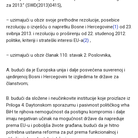
za 2013.” (SWD(2013)0415),
– uzimajući u obzir svoje prethodne rezolucije, posebice
rezoluciju o izvješću o napretku Bosne i Hercegovine
(1)
od 23.
svibnja 2013. i rezoluciju o proširenju od 22. studenog 2012:
politike, kriteriji i strateški interesi EU-a
(2)
,
– uzimajući u obzir članak 110. stavak 2. Poslovnika,
A. budući da je Europska unija i dalje posvećena suverenoj i
ujedinjenoj Bosni i Hercegovini te izgledima te države za
članstvom;
B. budući da složene i neučinkovite institucije koje proizlaze iz
Priloga 4. Daytonskom sporazumu i pasivnost političkog vrha
BiH te njihova nemogućnost da postignu kompromis i dalje
imaju negativan učinak na mogućnost države da napreduje
prema EU-u i poboljša živote građana; budući da je hitno
potrebna ustavna reforma za put prema funkcionalnoj i