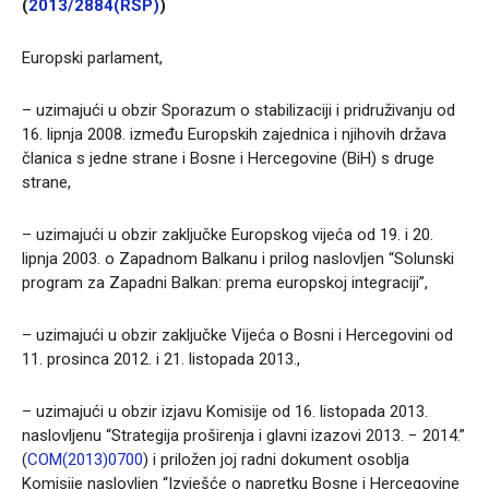
(
2013/2884(RSP)
)
Europski parlament,
– uzimajući u obzir Sporazum o stabilizaciji i pridruživanju od
16. lipnja 2008. između Europskih zajednica i njihovih država
članica s jedne strane i Bosne i Hercegovine (BiH) s druge
strane,
– uzimajući u obzir zaključke Europskog vijeća od 19. i 20.
lipnja 2003. o Zapadnom Balkanu i prilog naslovljen “Solunski
program za Zapadni Balkan: prema europskoj integraciji”,
– uzimajući u obzir zaključke Vijeća o Bosni i Hercegovini od
11. prosinca 2012. i 21. listopada 2013.,
– uzimajući u obzir izjavu Komisije od 16. listopada 2013.
naslovljenu “Strategija proširenja i glavni izazovi 2013. − 2014.”
(
COM(2013)0700
) i priložen joj radni dokument osoblja
Komisije naslovljen “Izvješće o napretku Bosne i Hercegovine