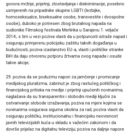
govora mržnje, prijetnji, zlostavljanja i diskriminacije, posebno
usmjerenih na pripadnike skupine LGBTI (lezbijke,
homoseksualce, biseksualne osobe, transvestite i dvospolne
osobe); duboko je potresen zbog brutalnog napada na
sudionike Filmskog festivala Merlinka u Sarajevu 1. veljače
2014.; s tim u vezi poziva vlasti da u potpunosti istraže napad i
osiguraju primjerenu policijsku zaštitu takvih događanja u
budućnosti; poziva izaslanstvo EU-a, vlasti i političke stranke
BiH da daju otvorenu potporu žrtvama ovog napada i osude
takve akcije;
29. poziva da se poduzmu napori za jamčenje i promicanje
medijskog pluralizma; zabrinut je zbog rastućeg političkog i
financijskog pritiska na medije i prijetnji upućenih novinarima;
naglašava da su transparentni i slobodni mediji ključni za
ostvarivanje slobode izražavanja; poziva na mjere kojima se
novinarima osigurava sigurna okolina za rad; poziva vlasti da
osiguraju političku, institucionalnu i financijsku neovisnost
javnih televizijskih kuća u skladu s važećim zakonom i da
dovrše prijelaz na digitalnu televiziju; poziva na daljnje napore