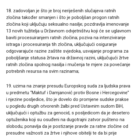
18. zadovoljan je što je broj neriješenih slučajeva ratnih
zločina također smanjen i što je poboljšan progon ratnih
zločina koji uključuju seksualno nasilje; pozdravlja imenovanje
13 novih tužitelja u Državnom odvjetništvu koji će se uglavnom
baviti procesuiranjem ratnih zločina; poziva na intenziviranje
istraga i procesuiranja tih zločina, uključujući osiguranje
odgovarajuće razine zaštite svjedoka, usvajanje programa za
poboljšanje statusa žrtava na državnoj razini, uključujući žrtve
ratnih zločina spolnog nasilja i mučenja te mjere za povećanje
potrebnih resursa na svim razinama;
19. uzima na znanje presudu Europskog suda za ljudska prava
u predmetu “Maktuf i Damjanović protiv Bosne i Hercegovine”
i njezine posljedice, što je dovelo do promjene sudske prakse
u pogledu drugih otvorenih žalbi pred Ustavnim sudom BiH,
uključujući i optužbu za genocid, s posljedicom da je desetero
optuženika koji su osuđeni na dugotrajni zatvor pušteno na
slobodu; ponavlja da je postizanje pravde za ratne zločine od
presudne važnosti za žrtve i njihove obitelji te da bi prije