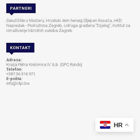
PARTNERI
Sveučilište u Mostaru, Hrvatski dom herceg Stjepan Kosača, HKD
Napredak - Podružnica Zagreb, Udruga građana "Dijalog", Institut za
istraživanje hibridnih sukoba Zagreb
KONTAKT
Adresa:
Kralja Petra Krešimira IV. b.b. (SPC Rondo)
Telefon:
+387 36 316 971
E-pošta:
info@idpi.ba
HR