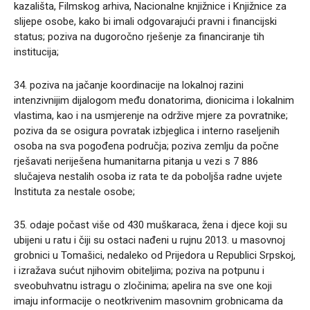
kazališta, Filmskog arhiva, Nacionalne knjižnice i Knjižnice za
slijepe osobe, kako bi imali odgovarajući pravni i financijski
status; poziva na dugoročno rješenje za financiranje tih
institucija;
34. poziva na jačanje koordinacije na lokalnoj razini
intenzivnijim dijalogom među donatorima, dionicima i lokalnim
vlastima, kao i na usmjerenje na održive mjere za povratnike;
poziva da se osigura povratak izbjeglica i interno raseljenih
osoba na sva pogođena područja; poziva zemlju da počne
rješavati neriješena humanitarna pitanja u vezi s 7 886
slučajeva nestalih osoba iz rata te da poboljša radne uvjete
Instituta za nestale osobe;
35. odaje počast više od 430 muškaraca, žena i djece koji su
ubijeni u ratu i čiji su ostaci nađeni u rujnu 2013. u masovnoj
grobnici u Tomašici, nedaleko od Prijedora u Republici Srpskoj,
i izražava sućut njihovim obiteljima; poziva na potpunu i
sveobuhvatnu istragu o zločinima; apelira na sve one koji
imaju informacije o neotkrivenim masovnim grobnicama da