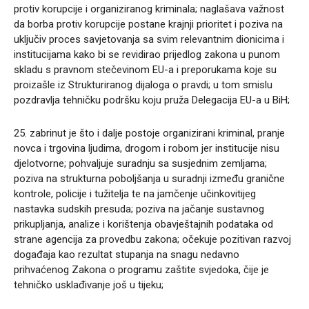
protiv korupcije i organiziranog kriminala; naglašava važnost
da borba protiv korupcije postane krajnji prioritet i poziva na
uključiv proces savjetovanja sa svim relevantnim dionicima i
institucijama kako bi se revidirao prijedlog zakona u punom
skladu s pravnom stečevinom EU-a i preporukama koje su
proizašle iz Strukturiranog dijaloga o pravdi; u tom smislu
pozdravlja tehničku podršku koju pruža Delegacija EU-a u BiH;
25. zabrinut je što i dalje postoje organizirani kriminal, pranje
novca i trgovina ljudima, drogom i robom jer institucije nisu
djelotvorne; pohvaljuje suradnju sa susjednim zemljama;
poziva na strukturna poboljšanja u suradnji između granične
kontrole, policije i tužitelja te na jamčenje učinkovitijeg
nastavka sudskih presuda; poziva na jačanje sustavnog
prikupljanja, analize i korištenja obavještajnih podataka od
strane agencija za provedbu zakona; očekuje pozitivan razvoj
događaja kao rezultat stupanja na snagu nedavno
prihvaćenog Zakona o programu zaštite svjedoka, čije je
tehničko usklađivanje još u tijeku;