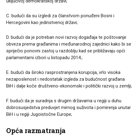
uključivoj demokratskoj državi;
C. budući da su izgledi za članstvom ponuđeni Bosni i
Hercegovini kao jedinstvenoj državi;
D. budući da je potreban novi razvoj događaja te poštovanje
obveza prema građanima i međunarodnoj zajednici kako bi se
spriječio ponovni zastoj u razdoblju kad se približavaju opći
parlamentarni izbori u listopadu 2014.;
E. budući da široko rasprostranjena korupcija, vrlo visoka
nezaposlenost i nedostatak izgleda za budućnost građana
BiH i dalje koče društveno-ekonomski i politički razvoj u zemlji;
F. budući da je suradnja s drugim državama u regiji u duhu
dobrosusjedstva preduvjet mirnog suživota i pomirenja unutar
BiH i u regiji Jugoistočne Europe;
Opća razmatranja