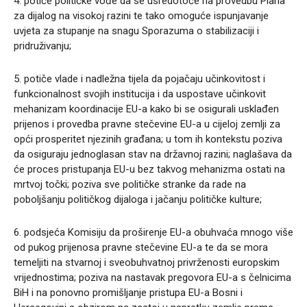
4. potiče političke vođe da se usredotoče na provedbu Plana
za dijalog na visokoj razini te tako omoguće ispunjavanje
uvjeta za stupanje na snagu Sporazuma o stabilizaciji i
pridruživanju;
5. potiče vlade i nadležna tijela da pojačaju učinkovitost i
funkcionalnost svojih institucija i da uspostave učinkovit
mehanizam koordinacije EU-a kako bi se osigurali usklađen
prijenos i provedba pravne stečevine EU-a u cijeloj zemlji za
opći prosperitet njezinih građana; u tom ih kontekstu poziva
da osiguraju jednoglasan stav na državnoj razini; naglašava da
će proces pristupanja EU-u bez takvog mehanizma ostati na
mrtvoj točki; poziva sve političke stranke da rade na
poboljšanju političkog dijaloga i jačanju političke kulture;
6. podsjeća Komisiju da proširenje EU-a obuhvaća mnogo više
od pukog prijenosa pravne stečevine EU-a te da se mora
temeljiti na stvarnoj i sveobuhvatnoj privrženosti europskim
vrijednostima; poziva na nastavak pregovora EU-a s čelnicima
BiH i na ponovno promišljanje pristupa EU-a Bosni i