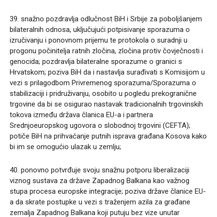
39. snažno pozdravlja odlučnost BiH i Srbije za poboljšanjem
bilateralnih odnosa, uključujući potpisivanje sporazuma o
izručivanju i ponovnom prijemu te protokola o suradnji u
progonu počinitelja ratnih zločina, zločina protiv čovječnosti i
genocida; pozdravlja bilateralne sporazume o granici s
Hrvatskom; poziva BiH da i nastavlja surađivati s Komisijom u
vezi s prilagodbom Privremenog sporazuma/Sporazuma o
stabilizaciji i pridruživanju, osobito u pogledu prekogranične
trgovine da bi se osigurao nastavak tradicionalnih trgovinskih
tokova između država članica EU-a i partnera
Srednjoeuropskog ugovora o slobodnoj trgovini (CEFTA);
potiče BiH na prihvaćanje putnih isprava građana Kosova kako
bi im se omogućio ulazak u zemlju;
40. ponovno potvrđuje svoju snažnu potporu liberalizaciji
viznog sustava za države Zapadnog Balkana kao važnog
stupa procesa europske integracije; poziva države članice EU-
a da skrate postupke u vezi s traženjem azila za građane
zemalja Zapadnog Balkana koji putuju bez vize unutar