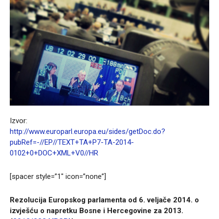
Izvor:
http://www.europarl.europa.eu/sides/getDoc.do?
pubRef=-//EP//TEXT+TA+P7-TA-2014-
0102+0+DOC+XML+V0//HR
[spacer style=”1″ icon=”none”]
Rezolucija Europskog parlamenta od 6. veljače 2014. o
izvješću o napretku Bosne i Hercegovine za 2013.