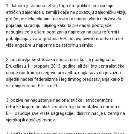
1. duboko je zabrinut zbog toga što politički čelnici triju
etničkih zajednica u zemlji i dalje ne pokazuju zajedničku viziju;
potiče političke skupine na svim razinama vlasti u državi da
pojačaju suradnju i dijalog kako bi prevladali postojeće
nesuglasice s ciljem postizanja napretka na putu reformi i
poboljšanja života građana BiH; poziva civilno društvo da se
više angažira u naporima za reformu zemlje;
2. pozdravlja šest točaka sporazuma koji je postignut u
Bruxellesu 1. listopada 2013. godine, ali žali što centralističke
snage opstruiraju njegovu provedbu; naglašava da je važno
slijediti načela federalizma i legitimnog predstavljanja kako bi
se osigurao put BiH-a u EU;
3. poziva na napuštanje nacionalističke i etnocentrične
retorike kojom se služi vodstvo triju konstitutivna naroda u
BiH; osuđuje sve vrste segregacije i diskriminacije u zemlji na
vjerskoj ili etničkoj osnovi;