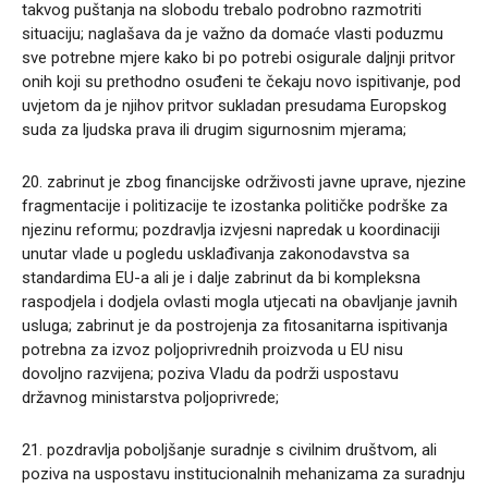
takvog puštanja na slobodu trebalo podrobno razmotriti
situaciju; naglašava da je važno da domaće vlasti poduzmu
sve potrebne mjere kako bi po potrebi osigurale daljnji pritvor
onih koji su prethodno osuđeni te čekaju novo ispitivanje, pod
uvjetom da je njihov pritvor sukladan presudama Europskog
suda za ljudska prava ili drugim sigurnosnim mjerama;
20. zabrinut je zbog financijske održivosti javne uprave, njezine
fragmentacije i politizacije te izostanka političke podrške za
njezinu reformu; pozdravlja izvjesni napredak u koordinaciji
unutar vlade u pogledu usklađivanja zakonodavstva sa
standardima EU-a ali je i dalje zabrinut da bi kompleksna
raspodjela i dodjela ovlasti mogla utjecati na obavljanje javnih
usluga; zabrinut je da postrojenja za fitosanitarna ispitivanja
potrebna za izvoz poljoprivrednih proizvoda u EU nisu
dovoljno razvijena; poziva Vladu da podrži uspostavu
državnog ministarstva poljoprivrede;
21. pozdravlja poboljšanje suradnje s civilnim društvom, ali
poziva na uspostavu institucionalnih mehanizama za suradnju