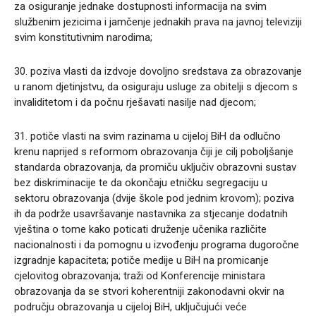
za osiguranje jednake dostupnosti informacija na svim
službenim jezicima i jamčenje jednakih prava na javnoj televiziji
svim konstitutivnim narodima;
30. poziva vlasti da izdvoje dovoljno sredstava za obrazovanje
u ranom djetinjstvu, da osiguraju usluge za obitelji s djecom s
invaliditetom i da počnu rješavati nasilje nad djecom;
31. potiče vlasti na svim razinama u cijeloj BiH da odlučno
krenu naprijed s reformom obrazovanja čiji je cilj poboljšanje
standarda obrazovanja, da promiču uključiv obrazovni sustav
bez diskriminacije te da okončaju etničku segregaciju u
sektoru obrazovanja (dvije škole pod jednim krovom); poziva
ih da podrže usavršavanje nastavnika za stjecanje dodatnih
vještina o tome kako poticati druženje učenika različite
nacionalnosti i da pomognu u izvođenju programa dugoročne
izgradnje kapaciteta; potiče medije u BiH na promicanje
cjelovitog obrazovanja; traži od Konferencije ministara
obrazovanja da se stvori koherentniji zakonodavni okvir na
području obrazovanja u cijeloj BiH, uključujući veće