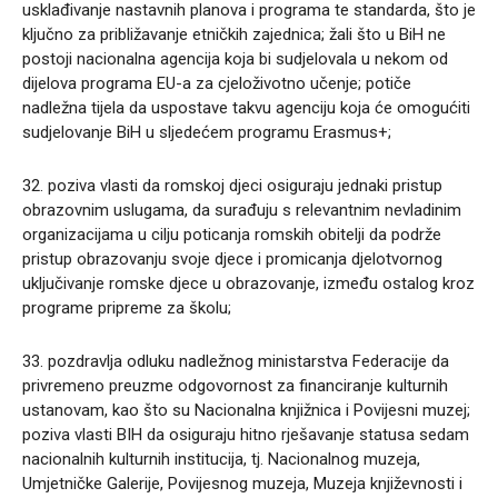
usklađivanje nastavnih planova i programa te standarda, što je
ključno za približavanje etničkih zajednica; žali što u BiH ne
postoji nacionalna agencija koja bi sudjelovala u nekom od
dijelova programa EU-a za cjeloživotno učenje; potiče
nadležna tijela da uspostave takvu agenciju koja će omogućiti
sudjelovanje BiH u sljedećem programu Erasmus+;
32. poziva vlasti da romskoj djeci osiguraju jednaki pristup
obrazovnim uslugama, da surađuju s relevantnim nevladinim
organizacijama u cilju poticanja romskih obitelji da podrže
pristup obrazovanju svoje djece i promicanja djelotvornog
uključivanje romske djece u obrazovanje, između ostalog kroz
programe pripreme za školu;
33. pozdravlja odluku nadležnog ministarstva Federacije da
privremeno preuzme odgovornost za financiranje kulturnih
ustanovam, kao što su Nacionalna knjižnica i Povijesni muzej;
poziva vlasti BIH da osiguraju hitno rješavanje statusa sedam
nacionalnih kulturnih institucija, tj. Nacionalnog muzeja,
Umjetničke Galerije, Povijesnog muzeja, Muzeja književnosti i