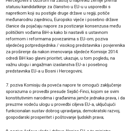
Hercegovini s obzirom na zastoj u napretku zemlje prema
statusu kandidatkinje za članstvo u EU-u u usporedbi s
napretkom koji su postigle druge države u regiji; potiče
međunarodnu zajednicu, Europsko vijeće i posebno države
članice da pojačaju napore za postizanje konsenzusa među
političkim vođama BiH-a kako bi nastavili s ustavnom
reformom i reformama povezanima s EU-om; poziva
sljedećeg potpredsjednika / visokog predstavnika i povjerenika
za proširenje da nakon imenovanja sljedeće Komisije 2014.
odredi BiH kao glavni prioritet; ukazuje, u tom pogledu, na
važnu ulogu i angažman izaslanstva EU-a i posebnog
predstavnika EU-a u Bosni i Hercegovini;
7. poziva Komisiju da poveća napore te omogući zaključenje
sporazuma o provedbi presude Sejdić-Finci, kojom se svim
konstitutivnim narodima i građanima jamče jednaka prava, i da
preuzme vodeću ulogu u provedbi ciljeva EU-a, uključujući
funkcionalan sustav dobrog upravljanja, demokratski razvoj,
gospodarski prosperitet i poštovanje ljudskih prava;