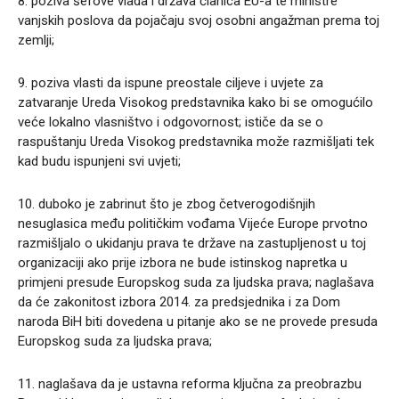
8. poziva šefove vlada i država članica EU-a te ministre
vanjskih poslova da pojačaju svoj osobni angažman prema toj
zemlji;
9. poziva vlasti da ispune preostale ciljeve i uvjete za
zatvaranje Ureda Visokog predstavnika kako bi se omogućilo
veće lokalno vlasništvo i odgovornost; ističe da se o
raspuštanju Ureda Visokog predstavnika može razmišljati tek
kad budu ispunjeni svi uvjeti;
10. duboko je zabrinut što je zbog četverogodišnjih
nesuglasica među političkim vođama Vijeće Europe prvotno
razmišljalo o ukidanju prava te države na zastupljenost u toj
organizaciji ako prije izbora ne bude istinskog napretka u
primjeni presude Europskog suda za ljudska prava; naglašava
da će zakonitost izbora 2014. za predsjednika i za Dom
naroda BiH biti dovedena u pitanje ako se ne provede presuda
Europskog suda za ljudska prava;
11. naglašava da je ustavna reforma ključna za preobrazbu