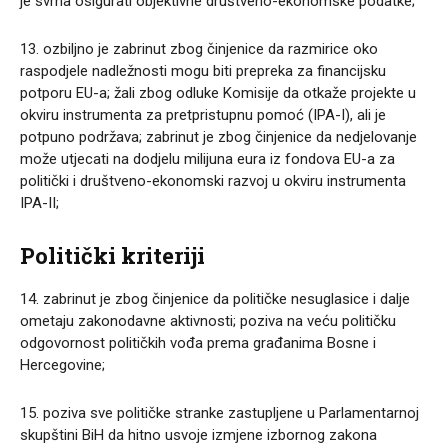
je svrha osigurati objektivne društveno-ekonomske podatke;
13. ozbiljno je zabrinut zbog činjenice da razmirice oko
raspodjele nadležnosti mogu biti prepreka za financijsku
potporu EU-a; žali zbog odluke Komisije da otkaže projekte u
okviru instrumenta za pretpristupnu pomoć (IPA-I), ali je
potpuno podržava; zabrinut je zbog činjenice da nedjelovanje
može utjecati na dodjelu milijuna eura iz fondova EU-a za
politički i društveno-ekonomski razvoj u okviru instrumenta
IPA-II;
Politički kriteriji
14. zabrinut je zbog činjenice da političke nesuglasice i dalje
ometaju zakonodavne aktivnosti; poziva na veću političku
odgovornost političkih vođa prema građanima Bosne i
Hercegovine;
15. poziva sve političke stranke zastupljene u Parlamentarnoj
skupštini BiH da hitno usvoje izmjene izbornog zakona