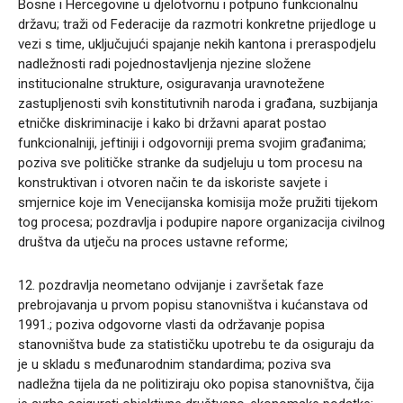
Bosne i Hercegovine u djelotvornu i potpuno funkcionalnu
državu; traži od Federacije da razmotri konkretne prijedloge u
vezi s time, uključujući spajanje nekih kantona i preraspodjelu
nadležnosti radi pojednostavljenja njezine složene
institucionalne strukture, osiguravanja uravnotežene
zastupljenosti svih konstitutivnih naroda i građana, suzbijanja
etničke diskriminacije i kako bi državni aparat postao
funkcionalniji, jeftiniji i odgovorniji prema svojim građanima;
poziva sve političke stranke da sudjeluju u tom procesu na
konstruktivan i otvoren način te da iskoriste savjete i
smjernice koje im Venecijanska komisija može pružiti tijekom
tog procesa; pozdravlja i podupire napore organizacija civilnog
društva da utječu na proces ustavne reforme;
12. pozdravlja neometano odvijanje i završetak faze
prebrojavanja u prvom popisu stanovništva i kućanstava od
1991.; poziva odgovorne vlasti da održavanje popisa
stanovništva bude za statističku upotrebu te da osiguraju da
je u skladu s međunarodnim standardima; poziva sva
nadležna tijela da ne politiziraju oko popisa stanovništva, čija