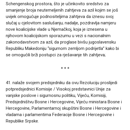
Schengenskog prostora, što je učinkovito sredstvo za
smanjenje broja neutemeljenih zahtjeva za azil kojim se još
uvijek omogućuje podnositeljima zahtjeva da iznesu svoj
slučaj u cjelovitom saslušanju; nadalje, pozdravlja namjeru
nove koalicijske vlade u Njemačkoj, koja je iznesena u
njihovom koalicijskom sporazumu u vezi s nacionalnim
zakonodavstvom za azil, da proglase bivšu jugoslavensku
Republiku Makedoniju “sigurnom zemljom podrijetla” kako bi
se omogućili brži postupci za rješavanje tih zahtjeva;
* * *
41. nalaže svojem predsjedniku da ovu Rezoluciju proslijedi
potpredsjednici Komisije / Visokoj predstavnici Unije za
vanjske poslove i sigurnosnu politiku, Vijeću, Komisiji,
Predsjedništvu Bosne i Hercegovine, Vijeću ministara Bosne i
Hercegovine, Parlamentarnoj skupštini Bosne i Hercegovine i
vladama i parlamentima Federacije Bosne i Hercegovine i
Republike Srpske.