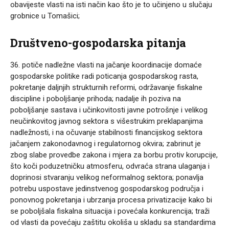
obavijeste vlasti na isti način kao što je to učinjeno u slučaju
grobnice u Tomašici;
Društveno-gospodarska pitanja
36. potiče nadležne vlasti na jačanje koordinacije domaće
gospodarske politike radi poticanja gospodarskog rasta,
pokretanje daljnjih strukturnih reformi, održavanje fiskalne
discipline i poboljšanje prihoda; nadalje ih poziva na
poboljšanje sastava i učinkovitosti javne potrošnje i velikog
neučinkovitog javnog sektora s višestrukim preklapanjima
nadležnosti, i na očuvanje stabilnosti financijskog sektora
jačanjem zakonodavnog i regulatornog okvira; zabrinut je
zbog slabe provedbe zakona i mjera za borbu protiv korupcije,
što koči poduzetničku atmosferu, odvraća strana ulaganja i
doprinosi stvaranju velikog neformalnog sektora; ponavlja
potrebu uspostave jedinstvenog gospodarskog područja i
ponovnog pokretanja i ubrzanja procesa privatizacije kako bi
se poboljšala fiskalna situacija i povećala konkurencija; traži
od vlasti da povećaju zaštitu okoliša u skladu sa standardima