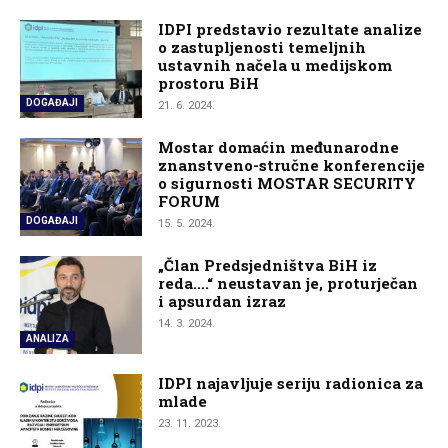
IDPI predstavio rezultate analize
o zastupljenosti temeljnih
ustavnih načela u medijskom
prostoru BiH
DOGAĐAJI
21. 6. 2024.
Mostar domaćin međunarodne
znanstveno-stručne konferencije
o sigurnosti MOSTAR SECURITY
FORUM
DOGAĐAJI
15. 5. 2024.
„Član Predsjedništva BiH iz
reda….“ neustavan je, proturječan
i apsurdan izraz
14. 3. 2024.
ANALIZA
IDPI najavljuje seriju radionica za
mlade
23. 11. 2023.