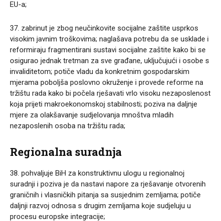
EU-a;
37. zabrinut je zbog neučinkovite socijalne zaštite usprkos
visokim javnim troškovima; naglašava potrebu da se usklade i
reformiraju fragmentirani sustavi socijalne zaštite kako bi se
osigurao jednak tretman za sve građane, uključujući i osobe s
invaliditetom; potiče vladu da konkretnim gospodarskim
mjerama poboljša poslovno okruženje i provede reforme na
tržištu rada kako bi počela rješavati vrlo visoku nezaposlenost
koja prijeti makroekonomskoj stabilnosti; poziva na daljnje
mjere za olakšavanje sudjelovanja mnoštva mladih
nezaposlenih osoba na tržištu rada;
Regionalna suradnja
38. pohvaljuje BiH za konstruktivnu ulogu u regionalnoj
suradnji i poziva je da nastavi napore za rješavanje otvorenih
graničnih i vlasničkih pitanja sa susjednim zemljama; potiče
daljnji razvoj odnosa s drugim zemljama koje sudjeluju u
procesu europske integracije;