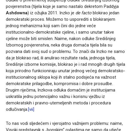
povjerenstva (tijela koje je samo nastalo dekretom Paddyja
Ashdowna
) iz ožujka 2011. Inzko je
de facto
blokirao jedan
demokratski proces. Možemo to usporediti s blokiranjem
jednog mehanizma koji sam čini dio jedne veće
institucionalno-demokratske cjeline, i samo unutar takve
cjeline može biti smislen. Naime, nakon odluke Središnjeg
Izbornog povjerenstva, neka druga domaća tijela bila su
pozvana dati svoj sud o problemu. To znači da Inzko ne samo
da je blokirao rad, ili anulirao rezultate rada, jednoga tijela,
Središnje izborne komisije, blokirao je i rad mnogih drugih tijela
koja prirodno funkcioniraju unutar jednog većeg demokratsko-
institucionalnog sklopa koji ih stalno podsjeća na važnost
demokratske prilagodbe, kompromisa i dobre prosudbe.
Drugim riječima, Inzkova odluka domaćim je institucijama
uskratila jednu potencijalno važnu i korisnu vježbu iz
demokratskih i pravno-utemeljenih metoda i procedura
odlučivanja.
[vii]
To nas vodi sljedećem i vjerojatno važnijem problemu: naime,
Visoki predstavnik s „bonskim“ ovlastima ne samo da utječe