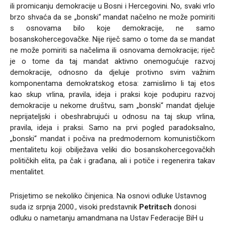
ili promicanju demokracije u Bosni i Hercegovini. No, svaki vrlo
brzo shvaća da se „bonski“ mandat načelno ne može pomiriti
s osnovama bilo koje demokracije, ne samo
bosanskohercegovačke. Nije riječ samo o tome da se mandat
ne može pomiriti sa načelima ili osnovama demokracije; riječ
je o tome da taj mandat aktivno onemogućuje razvoj
demokracije, odnosno da djeluje protivno svim važnim
komponentama demokratskog etosa: zamislimo li taj etos
kao skup vrlina, pravila, ideja i praksi koje podupiru razvoj
demokracije u nekome društvu, sam „bonski“ mandat djeluje
neprijateljski i obeshrabrujući u odnosu na taj skup vrlina,
pravila, ideja i praksi. Samo na prvi pogled paradoksalno,
„bonski“ mandat i počiva na predmodernom komunističkom
mentalitetu koji obilježava veliki dio bosanskohercegovačkih
političkih elita, pa čak i građana, ali i potiče i regenerira takav
mentalitet.
Prisjetimo se nekoliko činjenica. Na osnovi odluke Ustavnog
suda iz srpnja 2000., visoki predstavnik
Petritsch
donosi
odluku o nametanju amandmana na Ustav Federacije BiH u