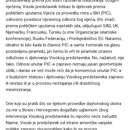
predstavnika, prema još višim razinama odlučivanja. Drugim
riječima, Visoki predstavnik trebao bi djelovati prema
političkim uputama Vijeća za provedbu mira u BiH (PIC),
odnosno posebice Upravnog odbora tog vijeća, što znači
prema političkim uputama svjetskih sila, uključujući SAD, UK,
Njemačku, Francusku, Tursku (u ime Organizacije islamske
konferencije), Rusku Federaciju, i Predsjedništvo EU. Naravno,
idealno bi bilo kada bi članice PIC-a same formirale na glavu
postavljenu piramidu, pri čemu bi vrh te piramide izravno
odlučivao o djelovanju Visokog predstavnika. No, nažalost, nije
tako. Odnosi unutar PIC-a zapravo nemaju jasan geometrijski
oblik, i danas se već može reći da je konsenzus unutar PIC-a
o budućem statusu i djelovanju Visokog predstavnika zapravo
ili nestao ili je u procesu nestajanja i/ili drastičnog
minimiziranja.
One koji su pratili što se tijekom provedbe daytonskog okvira
za mir u Bosni i Hercegovini događalo uglavnom zbog
intervencija Visokog predstavnika to nipošto neće začuditi.
Naime, Visoki je predstavnik od strane američke vanjske
politike zapravo zlouporabljen kako bi se proces