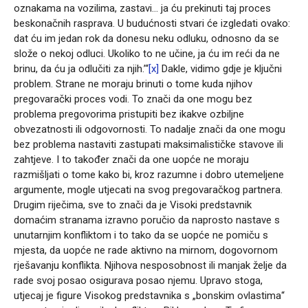
oznakama na vozilima, zastavi… ja ću prekinuti taj proces
beskonačnih rasprava. U budućnosti stvari će izgledati ovako:
dat ću im jedan rok da donesu neku odluku, odnosno da se
slože o nekoj odluci. Ukoliko to ne učine, ja ću im reći da ne
brinu, da ću ja odlučiti za njih.’“
[x]
Dakle, vidimo gdje je ključni
problem. Strane ne moraju brinuti o tome kuda njihov
pregovarački proces vodi. To znači da one mogu bez
problema pregovorima pristupiti bez ikakve ozbiljne
obvezatnosti ili odgovornosti. To nadalje znači da one mogu
bez problema nastaviti zastupati maksimalističke stavove ili
zahtjeve. I to također znači da one uopće ne moraju
razmišljati o tome kako bi, kroz razumne i dobro utemeljene
argumente, mogle utjecati na svog pregovaračkog partnera.
Drugim riječima, sve to znači da je Visoki predstavnik
domaćim stranama izravno poručio da naprosto nastave s
unutarnjim konfliktom i to tako da se uopće ne pomiču s
mjesta, da uopće ne rade aktivno na mirnom, dogovornom
rješavanju konflikta. Njihova nesposobnost ili manjak želje da
rade svoj posao osigurava posao njemu. Upravo stoga,
utjecaj je figure Visokog predstavnika s „bonskim ovlastima“