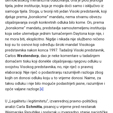
demokratskog mehanizma odlučivanja; ona je plod jednoga
tijela, jedne institucije, koja je mogla doći samo i isključivo iz
samoga tijela. Stoga, u teoriji niti jedan Visoki predstavnik, koji
djeluje prema „bonskome“ mandatu, nema stvarnu obvezu
objašnjavanja svojih konkretnih odluka bilo kome. On, prema
„bonskome“ mandatu, predstavlja samoutemeljenu instituciju
koja sebe utemeljuje jednim tumačenjem Daytona koje nije, i
ne mora biti, eksplicitno. Nigdje i nikada nije službeno rečeno
koji su to osnovi koji određuju široki mandat Visokoga
predstavnika nakon konca 1997. Tadašnji Visoki predstavnik,
Carlos
Westendorp
, dao je neke komentare u tadašnjem
domaćem tisku koji donekle objašnjavaju njegovu odluku u
svojstvu Visokog predstavnika; no, nije riječ o pravnoj
elaboraciji. Nije riječ o podastiranju razumljivih razloga zbog
kojih on donosi odluku koju u to vrijeme donosi. Naime, za
takvu odluku i nije bilo moguće podastrijeti jasne, razumljive i
opće valjane razloge.
[ii]
U „Legalitetu i legitimitetu“, izvanrednoj pravno-političkoj
analizi Carla
Schmitta
, pisanoj u vrijeme pred nestanak
Weimarske Republike i prelazak u izvanredno stanje nacističke