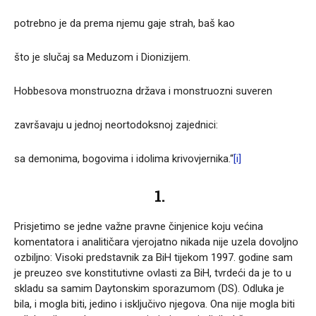
potrebno je da prema njemu gaje strah, baš kao
što je slučaj sa Meduzom i Dionizijem.
Hobbesova monstruozna država i monstruozni suveren
završavaju u jednoj neortodoksnoj zajednici:
sa demonima, bogovima i idolima krivovjernika.“
[i]
1.
Prisjetimo se jedne važne pravne činjenice koju većina
komentatora i analitičara vjerojatno nikada nije uzela dovoljno
ozbiljno: Visoki predstavnik za BiH tijekom 1997. godine sam
je preuzeo sve konstitutivne ovlasti za BiH, tvrdeći da je to u
skladu sa samim Daytonskim sporazumom (DS). Odluka je
bila, i mogla biti, jedino i isključivo njegova. Ona nije mogla biti