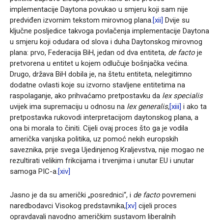
implementacije Daytona povukao u smjeru koji sam nije
predviđen izvornim tekstom mirovnog plana.
[xii]
Dvije su
ključne posljedice takvoga povlačenja implementacije Daytona
u smjeru koji odudara od slova i duha Daytonskog mirovnog
plana: prvo, Federacija BiH, jedan od dva entiteta,
de facto
je
pretvorena u entitet u kojem odlučuje bošnjačka većina.
Drugo, država BiH dobila je, na štetu entiteta, nelegitimno
dodatne ovlasti koje su izvorno stavljene entitetima na
raspolaganje, ako prihvaćamo pretpostavku da
lex specialis
uvijek ima supremaciju u odnosu na
lex generalis
,
[xiii]
i ako ta
pretpostavka rukovodi interpretacijom daytonskog plana, a
ona bi morala to činiti. Cijeli ovaj proces što ga je vodila
američka vanjska politika, uz pomoć nekih europskih
saveznika, prije svega Ujedinjenog Kraljevstva, nije mogao ne
rezultirati velikim frikcijama i trvenjima i unutar EU i unutar
samoga PIC-a.
[xiv]
Jasno je da su američki „posrednici“, i
de facto
povremeni
naredbodavci Visokog predstavnika,
[xv]
cijeli proces
opravdavali navodno američkim sustavom liberalnih