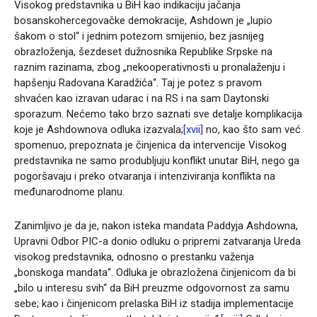
Visokog predstavnika u BiH kao indikaciju jačanja
bosanskohercegovačke demokracije, Ashdown je „lupio
šakom o stol“ i jednim potezom smijenio, bez jasnijeg
obrazloženja, šezdeset dužnosnika Republike Srpske na
raznim razinama, zbog „nekooperativnosti u pronalaženju i
hapšenju Radovana Karadžića“. Taj je potez s pravom
shvaćen kao izravan udarac i na RS i na sam Daytonski
sporazum. Nećemo tako brzo saznati sve detalje komplikacija
koje je Ashdownova odluka izazvala;
[xvii]
no, kao što sam već
spomenuo, prepoznata je činjenica da intervencije Visokog
predstavnika ne samo produbljuju konflikt unutar BiH, nego ga
pogoršavaju i preko otvaranja i intenziviranja konflikta na
međunarodnome planu.
Zanimljivo je da je, nakon isteka mandata Paddyja Ashdowna,
Upravni Odbor PIC-a donio odluku o pripremi zatvaranja Ureda
visokog predstavnika, odnosno o prestanku važenja
„bonskoga mandata“. Odluka je obrazložena činjenicom da bi
„bilo u interesu svih“ da BiH preuzme odgovornost za samu
sebe; kao i činjenicom prelaska BiH iz stadija implementacije