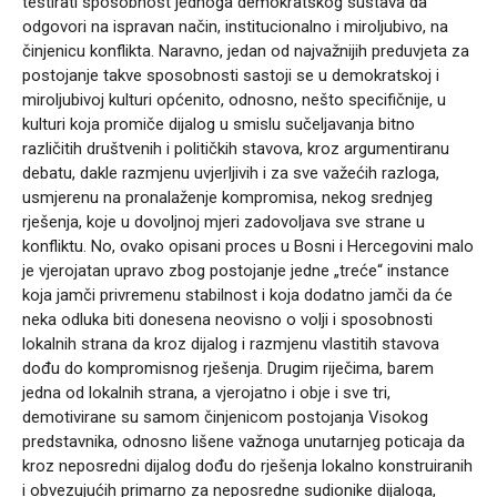
testirati sposobnost jednoga demokratskog sustava da
odgovori na ispravan način, institucionalno i miroljubivo, na
činjenicu konflikta. Naravno, jedan od najvažnijih preduvjeta za
postojanje takve sposobnosti sastoji se u demokratskoj i
miroljubivoj kulturi općenito, odnosno, nešto specifičnije, u
kulturi koja promiče dijalog u smislu sučeljavanja bitno
različitih društvenih i političkih stavova, kroz argumentiranu
debatu, dakle razmjenu uvjerljivih i za sve važećih razloga,
usmjerenu na pronalaženje kompromisa, nekog srednjeg
rješenja, koje u dovoljnoj mjeri zadovoljava sve strane u
konfliktu. No, ovako opisani proces u Bosni i Hercegovini malo
je vjerojatan upravo zbog postojanje jedne „treće“ instance
koja jamči privremenu stabilnost i koja dodatno jamči da će
neka odluka biti donesena neovisno o volji i sposobnosti
lokalnih strana da kroz dijalog i razmjenu vlastitih stavova
dođu do kompromisnog rješenja. Drugim riječima, barem
jedna od lokalnih strana, a vjerojatno i obje i sve tri,
demotivirane su samom činjenicom postojanja Visokog
predstavnika, odnosno lišene važnoga unutarnjeg poticaja da
kroz neposredni dijalog dođu do rješenja lokalno konstruiranih
i obvezujućih primarno za neposredne sudionike dijaloga,