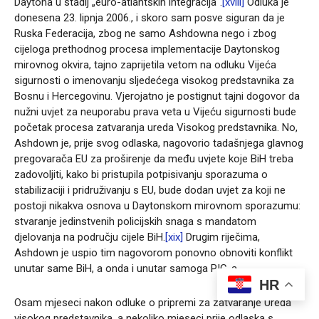
Daytona u stadij „euro-atlantskih integracija“.
[xviii]
Odluka je
donesena 23. lipnja 2006., i skoro sam posve siguran da je
Ruska Federacija, zbog ne samo Ashdowna nego i zbog
cijeloga prethodnog procesa implementacije Daytonskog
mirovnog okvira, tajno zaprijetila vetom na odluku Vijeća
sigurnosti o imenovanju sljedećega visokog predstavnika za
Bosnu i Hercegovinu. Vjerojatno je postignut tajni dogovor da
nužni uvjet za neuporabu prava veta u Vijeću sigurnosti bude
početak procesa zatvaranja ureda Visokog predstavnika. No,
Ashdown je, prije svog odlaska, nagovorio tadašnjega glavnog
pregovarača EU za proširenje da među uvjete koje BiH treba
zadovoljiti, kako bi pristupila potpisivanju sporazuma o
stabilizaciji i pridruživanju s EU, bude dodan uvjet za koji ne
postoji nikakva osnova u Daytonskom mirovnom sporazumu:
stvaranje jedinstvenih policijskih snaga s mandatom
djelovanja na području cijele BiH.
[xix]
Drugim riječima,
Ashdown je uspio tim nagovorom ponovno obnoviti konflikt
unutar same BiH, a onda i unutar samoga PIC-a.
HR
Osam mjeseci nakon odluke o pripremi za zatvaranje Ureda
visokog predstavnika, a nekoliko mjeseci prije odlaska s