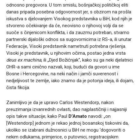
odnosno pregovora. U tom smislu, bošnjačkoj političkoj eliti
danas pripada posebna odgovornost jer, s obzirom na prošla
iskustva s djelovanjem Visokog predstavnika u BiH, kod njih je
stvoreno očekivanje da će, neovisno o njihovoj volji da se
suoče s činjenicom konflikta, i da zauzmu potreban, stvarno
partnerski dijaloški odnos sa sugovornicima iz RS-a, ili unutar
Federacije, Visoki predstavnik nametnuti potrebna rješenja.
Visoki je predstavnik, u njihovim očima, postao jedna vrsta
deus ex machina
, ili „Djed Božićnjak“, kako su ga neki djelatnici
OHR-a sami cinično nazvali, koji, budući da govori u ime
Bosne i Hercegovine, na neki način i jamči suverenost i
nedjeljivost te zemlje, iako znamo da je potonja ideja, ili dojam,
čista fikcija.
Zanimljivo je da je upravo Carlos Westendorp, nakon
preuzimanja izvanrednih ovlasti, dao najplastičniji i najjasniji
opis takve situacije; kako Paul
D’Amato
navodi: „on
[Westendorp] jednom je rekao jednoj bosanskoj tiskovini da,
ukoliko se izabrani dužnosnici u BiH ne mogu ‘dogovoriti o
nekim odlukama, primjerice, o putovnici, registracijskim