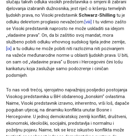
slučaju takvih odluka visokih predstavnika o smjeni ili zabrani
djelovanja izabranih dužnosnika, jest riječ o kršenju temeljnih
ljudskih prava, no Visoki predstavnik
Schwarz-Shilling
tu je
odluku dekretom proglasio nevažećom.
[viii]
I tu vidimo zašto
se Visoki predstavnik naprosto ne može uskladiti sa idejom
„vladavine prava“. On, da bi zaštitio svoj mandat, mora
službeno pobiti odluku vrhovnog sudskog tijela jedne zemlje,
[ix]
a tu odluku ne može pobiti niti razlozima niti pozivanjem
na važeće međunarodne norme u oblasti ljudskih prava. U biti,
on sam od „vladavine prava“ u Bosni i Hercegovini čini lošu
karikaturu koja zaslužuje samo podozrenje i ciničan
podsmijeh.
To nas vodi trećoj, vjerojatno najvažnijoj posljedici postojanja
Visokog predstavnika u BiH obdarenog „bonskim“ ovlastima.
Naime, Visoki predstavnik izravno, inherentno, vrši loš, dapače
poguban utjecaj, na dinamiku konflikta unutar Bosne i
Hercegovine. U jednoj demokratskoj zemlji konflikt, društveni,
ekonomski, ideološki, socijalni, predstavlja i normalnu i
poželjnu pojavu. Naime, tek se kroz iskustvo konflikta može