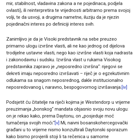
mir, stabilnost, vladavina zakona a ne pojedinaca, podjela
ovlasti), ili reinterpretira te vrijednosti arbitrarno prema svojoj
volji, te da usvoji, a drugima nametne, iluziju da je njezin
pojedinačni interes po definiciji interes svih.
Zanimljivo je da je Visoki predstavnik na sebe preuzeo
primarno ulogu izvršne vlasti, ali ne kao jednog od dijelova
trodijelne ustavne vlasti, nego kao izvršne vlasti koja nadrasta
i zakonodavnu i sudsku. Izvršna vlast u rukama Visokog
predstavnika zapravo je „neposredno izvršna“: njegovi se
dekreti imaju neposredno izvršavati – riječ je o egzekutivnim
odlukama sa snagom neposrednog, dakle institucionalno
neposredovanog i, naravno, bespogovornog izvršavanja.
[iv]
Podsjetit ću čitatelje na riječi kojima je Westendorp u vrijeme
preuzimanja „bonskog“ mandata objasnio svoju novu ulogu:
on je rekao kako, prema Daytonu, on „posjeduje moć
tumačenja svojih moći.“
[v]
Mi, naivni bosanskohercegovački
građani u to vrijeme nismo konzultirali Daytonski sporazum
kako bismo provjerili stoji li ta rečenica u samome