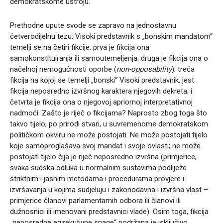
demokratskome ustroju.
Prethodne upute svode se zapravo na jednostavnu
četverodijelnu tezu: Visoki predstavnik s „bonskim mandatom“
temelji se na četiri fikcije: prva je fikcija ona
samokonstituiranja ili samoutemeljenja; druga je fikcija ona o
načelnoj nemogućnosti oporbe (
non-opposability
); treća
fikcija na kojoj se temelji „bonski“ Visoki predstavnik, jest
fikcija neposredno izvršnog karaktera njegovih dekreta; i
četvrta je fikcija ona o njegovoj apriornoj interpretativnoj
nadmoći. Zašto je riječ o fikcijama? Naprosto zbog toga što
takvo tijelo, po prirodi stvari, u suvremenome demokratskom
političkom okviru ne može postojati. Ne može postojati tijelo
koje samoproglašava svoj mandat i svoje ovlasti; ne može
postojati tijelo čija je riječ neposredno izvršna (primjerice,
svaka sudska odluka u normalnim sustavima podliježe
striktnim i jasnim metodama i procedurama provjere i
izvršavanja u kojima sudjeluju i zakonodavna i izvršna vlast –
primjerice članovi parlamentarnih odbora ili članovi ili
dužnosnici ili imenovani predstavnici vlade). Osim toga, fikcija
„neposredne egzekutivne snage“ podržana je isključivo