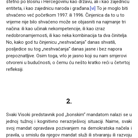
štetno po Bosnu i Hercegovinu kao državu, ali i kao zajednicu
entiteta, i kao zajednicu naroda i građana.
[vi]
To je moglo biti
shvaćeno već početkom 1997. ili 1996. Činjenica da to u to
vrijeme nije bilo shvaćeno može se objasniti na najmanje tri
načina: ili kao učinak nekompetencije, ili kao izraz
nedobronamjernosti, ili kao neka kombinacija ta dva činitelja.
No, kako god tu činjenicu „neshvaćanja“ danas shvatili,
posljedice su tog „neshvaćanja“ danas jasne i bez napora
prepoznatljive. Osim toga, vrlo je jasno koji su nam smjerovi
otvoreni u budućnosti, o čemu ću nešto kratko reći u četvrtoj
refleksiji.
2.
Svaki Visoki predstavnik pod „bonskim“ mandatom nalazi se u
jednoj tužnoj i kognitivno nerazrješivoj situaciji. Naime, svaki
svoj mandat opravdava pozivanjem na demokratska načela i
pravila, u smislu da njegov mandat služi ili stvaranju ili razvoju