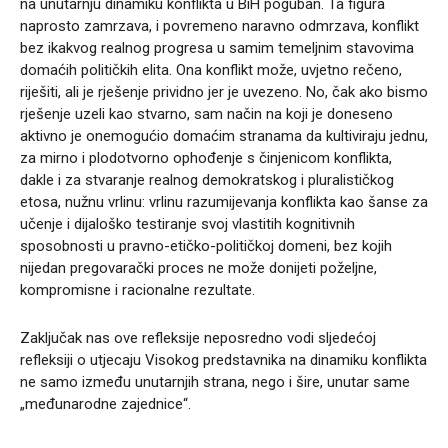
na unutarnju dinamiku konflikta u BiH poguban. Ta figura
naprosto zamrzava, i povremeno naravno odmrzava, konflikt
bez ikakvog realnog progresa u samim temeljnim stavovima
domaćih političkih elita. Ona konflikt može, uvjetno rečeno,
riješiti, ali je rješenje prividno jer je uvezeno. No, čak ako bismo
rješenje uzeli kao stvarno, sam način na koji je doneseno
aktivno je onemogućio domaćim stranama da kultiviraju jednu,
za mirno i plodotvorno ophođenje s činjenicom konflikta,
dakle i za stvaranje realnog demokratskog i pluralističkog
etosa, nužnu vrlinu: vrlinu razumijevanja konflikta kao šanse za
učenje i dijaloško testiranje svoj vlastitih kognitivnih
sposobnosti u pravno-etičko-političkoj domeni, bez kojih
nijedan pregovarački proces ne može donijeti poželjne,
kompromisne i racionalne rezultate.
Zaključak nas ove refleksije neposredno vodi sljedećoj
refleksiji o utjecaju Visokog predstavnika na dinamiku konflikta
ne samo između unutarnjih strana, nego i šire, unutar same
„međunarodne zajednice“.