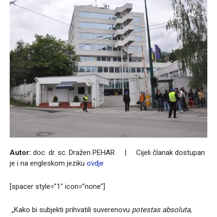
Autor:
doc. dr. sc.
Dražen PEHAR | Cijeli članak dostupan
je i na engleskom jeziku
ovdje
[spacer style=”1″ icon=”none”]
„Kako bi subjekti prihvatili suverenovu
potestas absoluta
,