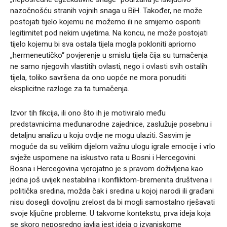
nazočnošću stranih vojnih snaga u BiH. Također, ne može
postojati tijelo kojemu ne možemo ili ne smijemo osporiti
legitimitet pod nekim uvjetima. Na koncu, ne može postojati
tijelo kojemu bi sva ostala tijela mogla pokloniti apriorno
„hermeneutičko“ povjerenje u smislu tijela čija su tumačenja
ne samo njegovih vlastitih ovlasti, nego i ovlasti svih ostalih
tijela, toliko savršena da ono uopće ne mora ponuditi
eksplicitne razloge za ta tumačenja.
Izvor tih fikcija, ili ono što ih je motiviralo među
predstavnicima međunarodne zajednice, zaslužuje posebnu i
detaljnu analizu u koju ovdje ne mogu ulaziti. Sasvim je
moguće da su velikim dijelom važnu ulogu igrale emocije i vrlo
svježe uspomene na iskustvo rata u Bosni i Hercegovini.
Bosna i Hercegovina vjerojatno je s pravom doživljena kao
jedna još uvijek nestabilna i konfliktom-bremenita društvena i
politička sredina, možda čak i sredina u kojoj narodi ili građani
nisu dosegli dovoljnu zrelost da bi mogli samostalno rješavati
svoje ključne probleme. U takvome kontekstu, prva ideja koja
se skoro neposredno javlja jest ideja o izvanjskome