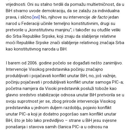
vrijednosti. Oni su stalno tvrdili da pomažu multietničnost, da u
BiH stvarno uvode demokraciju, da se zalažu za individualna
prava, i slično.
[xvi]
No, njihove su intervencije
de facto
jedan
narod u Federaciji učinile temeljno konstitutivnim, drugi su
pretvorile u „konstitutivnu manjinu“; i također su otuđile veliki
dio Srba Republike Srpske, koji znaju da slabljenje relativne
moći Republike Srpske znači slabljenje relativnog značaja Srba
kao konstitutivnog naroda u BiH.
I barem od 2006. godine počelo se događati nešto zanimljivo.
Intervencije Visokog predstavnika počinju značajno
produbljivati i pojačavati konflikt unutar BiH, no, još važnije,
počinju pojačavati i produbljivati konflikt unutar samoga PIC-a;
početna namjera da Visoki predstavnik posluži tobože kao
glavno sredstvo stabilizacije odnosa unutar BiH pretvorila se u
svoju suprotnost jer se, zbog prirode intervencija Visokog
predstavnika u jednom duljem razdoblju, pojavio konflikt
unutar PIC-a koji je dodatno pogoršao sam konflikt unutar
BiH, što je bilo lako predvidljivo – strane u BiH jesu svjesne
ponašanja i stavova samih članica PIC-a u odnosu na