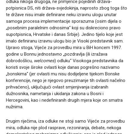
odluka nikoga drugoga, ne primjerice pojedinih država-
potpisnica DS, niti država-svjedokinja, naprosto zbog toga što
te države nisu imale definirane neku izravnu ulogu unutar
samoga procesa implementacije sporazuma (osim dijela o
„posebnim paralelnim odnosima“ koji su diskreciono pravo
supotpisnica, Hrvatske i danas Srbije). Jedino tijelo koje jest
imalo definiranu izravnu ulogu bio je Visoki predstavnik sam.
Upravo stoga, Vijeće za provedbu mira u BiH koncem 1997.
godine u Bonnu jednostavno „pozdravlja (ili izražava
dobrodošlicu,
welcomes
) odluku“ Visokoga predstavnika da
koristi svoje široke ovlasti koje danas pogrešno nazivamo
„bonskima“ (jer ovlasti mu nisu dodijeljene tijekom Bonske
konferencije, nego je njegovo preuzimanje tih ovlasti načelno
prihvaćeno), uključujući ovlast smjenjivanja izabranih
dužnosnika, nametanja i ukidanja zakona u Bosni i
Hercegovini, kao i nedefiniranih drugih mjera koje on smatra
nužnima.
Drugim riječima, iza odluke ne stoji samo Vijeće za provedbu
mira; odluka nije plod rasprave, rezoniranja, debate, nekoga