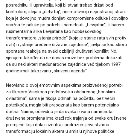
posredniku, ili upravitelju, koji bi stvari trebao držati pod
kontrolom; ideja o „četvrtoj“, neemotivnoj i nepristranoj strani
koja je dovoljno mudra donijeti kompromisne odluke i dovoljno
snažna te odluke po potrebi i nametnuti. „Levijatan“, ili barem
rudimentarna slika Levijatana kao hobbesovskog
transformatora „stanja prirode“ (koje je stanje rata svih protiv
svih) u „stanje uređene državne zajednice“, javlja se kao skoro
spontana reakcija na svaki ozbiljniji društveni konflikt. No,
vjerujem također da se danas može bez problema dokazati
da su neki akteri međunarodne zajednice već tijekom 1997.
godine imali takozvanu „skrivenu agendu“.
Neovisno o ovoj emotivnim aspektima proizvedenoj potrebi
za fikcijom Visokoga predstavnika obdarenog „bonskim
ovlastima“, sama je fikcija odmah na početku, bez većih
poteškoća, mogla biti prepoznata kao barem potencijalno
štetna. Naime, očevidno je da svaka izvana nametnuta
društvena promjena ima kraći rok trajanja od svake društvene
promjene koja dolazi iznutra i podrazumijeva stvarnu
transformaciju lokalnih aktera u smislu njihove političke