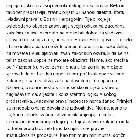
neprijateljski na razvoj demokratskog etosa unutar BiH; on
također predstavlja izravnu prijetnju i nanosi direktnu štetu
„vladavini prava“ u Bosni i Hercegovini. Tijelo, koje je
oslobođeno obveze zasnivanja svojih odluka na zakonima
važećim za sve, naprosto ne može biti dobro za vladavinu
prava u bilo kojoj zemlji, ne samo Bosni i Hercegovini. To tijelo
stalno indicira da se možete ponašati arbitrarno, kako želite,
da možete uvijek djelovati izvan zakonskih okvira, ili da se na
tekst zakona uopće ne morate obazirati. Naime, ako trećina
od 17 iznosi 5 u nekoj zemlji, onda u toj zemlji ne možete
vjerovati da će ljudi biti uopće skloni poštivati opće valjane
zakone jer sam sadržaj zakona doveden je do apsurda.
Naravno, ovo nije nešto s čime se slažem; jednostavno
naglašavam da, slijedite li konzistentno logiku Visokog
predstavnika, „vladavina prava“ naprosto nema šanse. Primjeri
su mnogobrojni, no dovoljno je izdvojiti dva. Naime, jasno je
da, kada se neki izabrani dužnosnik smjenjuje u nekoj
normalnoj demokraciji u kojoj postoji vladavina zakona, onda
to treba proći kroz relativno komplicirane pravne i
institucionalne procedure. Kao minimum minimuma, dotični