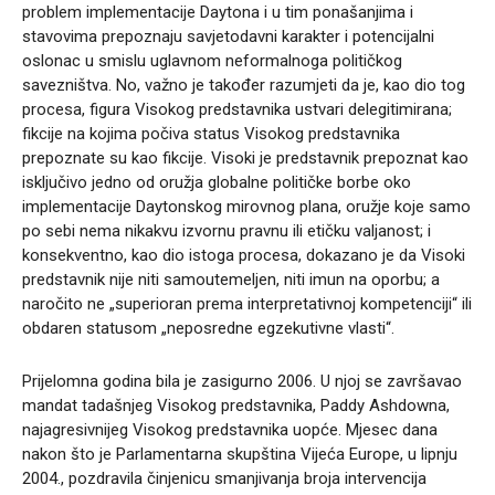
problem implementacije Daytona i u tim ponašanjima i
stavovima prepoznaju savjetodavni karakter i potencijalni
oslonac u smislu uglavnom neformalnoga političkog
savezništva. No, važno je također razumjeti da je, kao dio tog
procesa, figura Visokog predstavnika ustvari delegitimirana;
fikcije na kojima počiva status Visokog predstavnika
prepoznate su kao fikcije. Visoki je predstavnik prepoznat kao
isključivo jedno od oružja globalne političke borbe oko
implementacije Daytonskog mirovnog plana, oružje koje samo
po sebi nema nikakvu izvornu pravnu ili etičku valjanost; i
konsekventno, kao dio istoga procesa, dokazano je da Visoki
predstavnik nije niti samoutemeljen, niti imun na oporbu; a
naročito ne „superioran prema interpretativnoj kompetenciji“ ili
obdaren statusom „neposredne egzekutivne vlasti“.
Prijelomna godina bila je zasigurno 2006. U njoj se završavao
mandat tadašnjeg Visokog predstavnika, Paddy Ashdowna,
najagresivnijeg Visokog predstavnika uopće. Mjesec dana
nakon što je Parlamentarna skupština Vijeća Europe, u lipnju
2004., pozdravila činjenicu smanjivanja broja intervencija