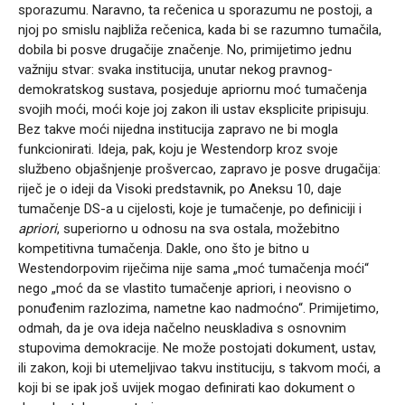
sporazumu. Naravno, ta rečenica u sporazumu ne postoji, a
njoj po smislu najbliža rečenica, kada bi se razumno tumačila,
dobila bi posve drugačije značenje. No, primijetimo jednu
važniju stvar: svaka institucija, unutar nekog pravnog-
demokratskog sustava, posjeduje apriornu moć tumačenja
svojih moći, moći koje joj zakon ili ustav eksplicite pripisuju.
Bez takve moći nijedna institucija zapravo ne bi mogla
funkcionirati. Ideja, pak, koju je Westendorp kroz svoje
službeno objašnjenje prošvercao, zapravo je posve drugačija:
riječ je o ideji da Visoki predstavnik, po Aneksu 10, daje
tumačenje DS-a u cijelosti, koje je tumačenje, po definiciji i
apriori
, superiorno u odnosu na sva ostala, možebitno
kompetitivna tumačenja. Dakle, ono što je bitno u
Westendorpovim riječima nije sama „moć tumačenja moći“
nego „moć da se vlastito tumačenje apriori, i neovisno o
ponuđenim razlozima, nametne kao nadmoćno“. Primijetimo,
odmah, da je ova ideja načelno neuskladiva s osnovnim
stupovima demokracije. Ne može postojati dokument, ustav,
ili zakon, koji bi utemeljivao takvu instituciju, s takvom moći, a
koji bi se ipak još uvijek mogao definirati kao dokument o