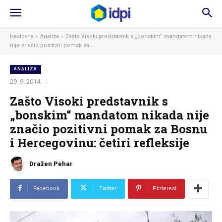
Naslovna
Analiza
Zašto Visoki predstavnik s „bonskim“ mandatom nikada
nije značio pozitivni pomak za...
ANALIZA
29. 9. 2014.
Zašto Visoki predstavnik s
„bonskim“ mandatom nikada nije
značio pozitivni pomak za Bosnu
i Hercegovinu: četiri refleksije
Dražen Pehar
Facebook
Twitter
Pinterest