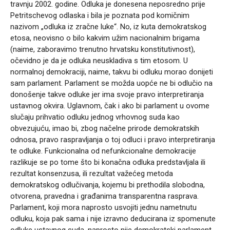
travnju 2002. godine. Odluka je donesena neposredno prije
Petritschevog odlaska i bila je poznata pod komičnim
nazivom „odluka iz zračne luke“. No, iz kuta demokratskog
etosa, neovisno o bilo kakvim užim nacionalnim brigama
(naime, zaboravimo trenutno hrvatsku konstitutivnost),
očevidno je da je odluka neuskladiva s tim etosom. U
normalnoj demokraciji, naime, takvu bi odluku morao donijeti
sam parlament. Parlament se možda uopće ne bi odlučio na
donošenje takve odluke jer ima svoje pravo interpretiranja
ustavnog okvira. Uglavnom, čak i ako bi parlament u ovome
slučaju prihvatio odluku jednog vrhovnog suda kao
obvezujuću, imao bi, zbog načelne prirode demokratskih
odnosa, pravo raspravljanja o toj odluci i pravo interpretiranja
te odluke. Funkcionalna od nefunkcionalne demokracije
razlikuje se po tome što bi konačna odluka predstavljala ili
rezultat konsenzusa, ili rezultat važećeg metoda
demokratskog odlučivanja, kojemu bi prethodila slobodna,
otvorena, pravedna i građanima transparentna rasprava.
Parlament, koji mora naprosto usvojiti jednu nametnutu
odluku, koja pak sama i nije izravno deducirana iz spomenute
odluke ustavnog suda, naprosto nije demokratski parlament.