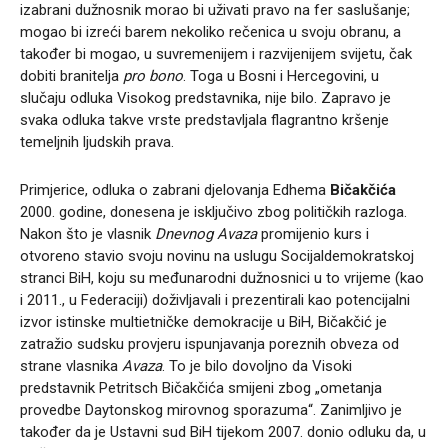
izabrani dužnosnik morao bi uživati pravo na fer saslušanje;
mogao bi izreći barem nekoliko rečenica u svoju obranu, a
također bi mogao, u suvremenijem i razvijenijem svijetu, čak
dobiti branitelja
pro bono
. Toga u Bosni i Hercegovini, u
slučaju odluka Visokog predstavnika, nije bilo. Zapravo je
svaka odluka takve vrste predstavljala flagrantno kršenje
temeljnih ljudskih prava.
Primjerice, odluka o zabrani djelovanja Edhema
Bičakčića
2000. godine, donesena je isključivo zbog političkih razloga.
Nakon što je vlasnik
Dnevnog Avaza
promijenio kurs i
otvoreno stavio svoju novinu na uslugu Socijaldemokratskoj
stranci BiH, koju su međunarodni dužnosnici u to vrijeme (kao
i 2011., u Federaciji) doživljavali i prezentirali kao potencijalni
izvor istinske multietničke demokracije u BiH, Bičakčić je
zatražio sudsku provjeru ispunjavanja poreznih obveza od
strane vlasnika
Avaza
. To je bilo dovoljno da Visoki
predstavnik Petritsch Bičakčića smijeni zbog „ometanja
provedbe Daytonskog mirovnog sporazuma“. Zanimljivo je
također da je Ustavni sud BiH tijekom 2007. donio odluku da, u