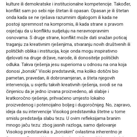
kulture ili demokratske i institucionalne kompetencije. Također,
konflikt sam po sebi nije štetan ili opasan. Opasan je ili štetan
onda kada se ne rješava razumnim dijalogom ili kada ne
postoji spremnost na kompromis, ili kada strane s pravom
osjećaju da u konfliktu sudjeluju na neravnopravnim
osnovama. S druge strane, konflikt može dati snažan poticaj
traganju za kreativnim rješenjima, stvaranju novih društvenih ili
političkih oblika i institucija, koje onda mogu inspirativno
djelovati na druge države, narode, ili donositelje političkih
odluka. Takva rješenja jesu superiorna u odnosu na ona koja
donosi „bonski“ Visoki predstavnik, ma koliko dotični bio
pametan, pravedan, ili dobronamjeran, a šteta njegovih
intervencija, u svjetlu takvih kreativnih rješenja, svodi se na
činjenicu da je jedno izvana proizvedeno, ali slabije i
kratkoročno rješenje, prihvaćeno umjesto lokalno
proizvedenog i potencijalno boljeg i dugoročnijeg. No, zapravo,
ideja da su intervencije Visokog predstavnika štetne u tome
smislu predstavlja slabu tezu. U ovim refleksijama branim
mnogo jaču tezu: zbog jasnih razloga, samo djelovanje
Visokog predstavnika s „bonskim“ ovlastima inherentno je