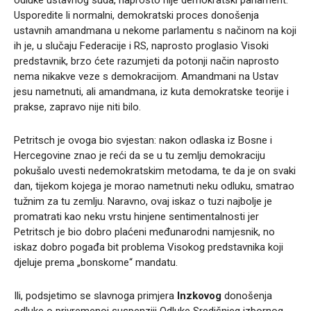
Usporedite li normalni, demokratski proces donošenja
ustavnih amandmana u nekome parlamentu s načinom na koji
ih je, u slučaju Federacije i RS, naprosto proglasio Visoki
predstavnik, brzo ćete razumjeti da potonji način naprosto
nema nikakve veze s demokracijom. Amandmani na Ustav
jesu nametnuti, ali amandmana, iz kuta demokratske teorije i
prakse, zapravo nije niti bilo.
Petritsch je ovoga bio svjestan: nakon odlaska iz Bosne i
Hercegovine znao je reći da se u tu zemlju demokraciju
pokušalo uvesti nedemokratskim metodama, te da je on svaki
dan, tijekom kojega je morao nametnuti neku odluku, smatrao
tužnim za tu zemlju. Naravno, ovaj iskaz o tuzi najbolje je
promatrati kao neku vrstu hinjene sentimentalnosti jer
Petritsch je bio dobro plaćeni međunarodni namjesnik, no
iskaz dobro pogađa bit problema Visokog predstavnika koji
djeluje prema „bonskome“ mandatu.
Ili, podsjetimo se slavnoga primjera
Inzkovog
donošenja
odluke o privremenoj suspenziji Odluke Središnjeg izbornog