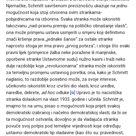
Njemačke, Schmitt savršenom preciznošću ukazuje na jednu
mogućnost koja stoji otvorena svim strankama-
pobjednicama na izborima. Svaka stranka može iskoristiti
takozvanu „nad-pravnu premiju na političko obnašanje vlasti“;
ona može primjenu ustava usmjeriti u smjeru koji definitivno
znači kršenje prava „jednake šanse“ za ostale stranke
naprosto stoga jer ima pravo „prvog poteza“, i stoga što svaki
pravni lijek (primjerice žalba neke poražene ili manjinske,
oporbene stranke Ustavnome sudu) nužno kasni i traži neko
dulje razdoblje koje „revolucionarna“ stranka može iskoristiti
za temeljnu promjenu ustavnog poretka; ona, kako je Schmitt
naglasio, to razdoblje posebno može, za svoje interese,
učinkovito iskoristiti kroz izvršni dio vlasti, kroz uredbe,
naredbe, dekrete,
ad hoc
odluke.
[iii]
Upravo je to nacistička
stranka dolaskom na vlast 1933. godine i učinila. Schmitt je,
imajmo to na umu, pisao o mogućnosti koja prijeti svakoj
demokratski izabranoj i načelno demokratskoj vlasti; da bi se
ta mogućnost ostvarila, dovoljno je da vladajuća stranka
povuče svoj potpis pod temeljne vrijednosti koje određuju
ustavno-demokratski tip vladavine (kao što su: pravednost,