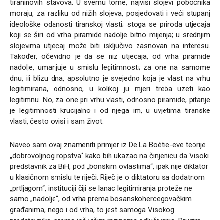
tiraninovih stavova. U svemu tome, najviši slojevi pobočnika
moraju, za razliku od nižih slojeva, posjedovati i veći stupanj
ideološke odanosti tiranskoj vlasti; stoga se priroda utjecaja
koji se širi od vrha piramide nadolje bitno mijenja; u srednjim
slojevima utjecaj može biti isključivo zasnovan na interesu.
Također, očevidno je da se niz utjecaja, od vrha piramide
nadolje, umanjuje u smislu legitimnosti; za one na samome
dnu, ili blizu dna, apsolutno je svejedno koja je vlast na vrhu
legitimirana, odnosno, u kolikoj ju mjeri treba uzeti kao
legitimnu. No, za one pri vrhu vlasti, odnosno piramide, pitanje
je legitimnosti krucijalno i od njega im, u uvjetima tiranske
vlasti, često ovisi i sam život.
Naveo sam ovaj znameniti primjer iz De La Boétie-eve teorije
„dobrovoljnog ropstva“ kako bih ukazao na činjenicu da Visoki
predstavnik za BiH, pod „bonskim ovlastima“, ipak nije diktator
u klasičnom smislu te riječi. Riječ je o diktatoru sa dodatnom
„prtljagom“, instituciji čiji se lanac legitimiranja proteže ne
samo „nadolje“, od vrha prema bosanskohercegovačkim
građanima, nego i od vrha, to jest samoga Visokog