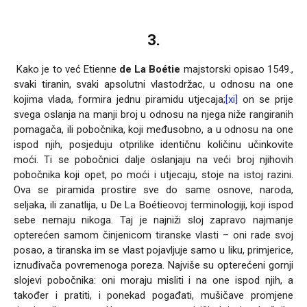
3.
Kako je to već Etienne
de La Boétie
majstorski opisao 1549.,
svaki tiranin, svaki apsolutni vlastodržac, u odnosu na one
kojima vlada, formira jednu piramidu utjecaja;
[xi]
on se prije
svega oslanja na manji broj u odnosu na njega niže rangiranih
pomagača, ili pobočnika, koji međusobno, a u odnosu na one
ispod njih, posjeduju otprilike identičnu količinu učinkovite
moći. Ti se pobočnici dalje oslanjaju na veći broj njihovih
pobočnika koji opet, po moći i utjecaju, stoje na istoj razini.
Ova se piramida prostire sve do same osnove, naroda,
seljaka, ili zanatlija, u De La Boétieovoj terminologiji, koji ispod
sebe nemaju nikoga. Taj je najniži sloj zapravo najmanje
opterećen samom činjenicom tiranske vlasti – oni rade svoj
posao, a tiranska im se vlast pojavljuje samo u liku, primjerice,
iznuđivača povremenoga poreza. Najviše su opterećeni gornji
slojevi pobočnika: oni moraju misliti i na one ispod njih, a
također i pratiti, i ponekad pogađati, mušičave promjene