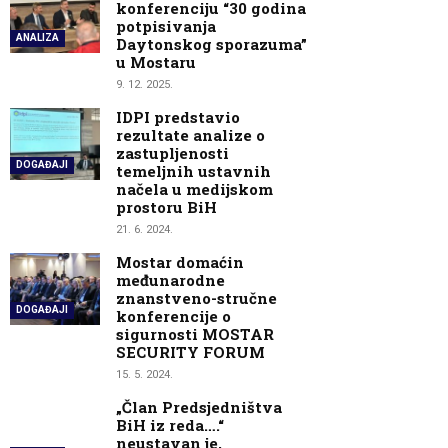
konferenciju “30 godina
potpisivanja
ANALIZA
Daytonskog sporazuma”
u Mostaru
9. 12. 2025.
IDPI predstavio
rezultate analize o
zastupljenosti
DOGAĐAJI
temeljnih ustavnih
načela u medijskom
prostoru BiH
21. 6. 2024.
Mostar domaćin
međunarodne
znanstveno-stručne
DOGAĐAJI
konferencije o
sigurnosti MOSTAR
SECURITY FORUM
15. 5. 2024.
„Član Predsjedništva
BiH iz reda….“
neustavan je,