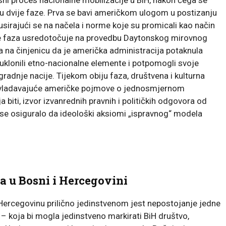
 u dvije faze. Prva se bavi američkom ulogom u postizanju
irajući se na načela i norme koje su promicali kao način
e faza usredotočuje na provedbu Daytonskog mirovnog
 na činjenicu da je američka administracija potaknula
bi uklonili etno-nacionalne elemente i potpomogli svoje
gradnje nacije. Tijekom obiju faza, društvena i kulturna
prevladavajuće američke pojmove o jednosmjernom
a biti, izvor izvanrednih pravnih i političkih odgovora od
se osiguralo da ideološki aksiomi „ispravnog“ modela
a u Bosni i Hercegovini
 i Hercegovinu prilično jedinstvenom jest nepostojanje jedne
– koja bi mogla jedinstveno markirati BiH društvo,