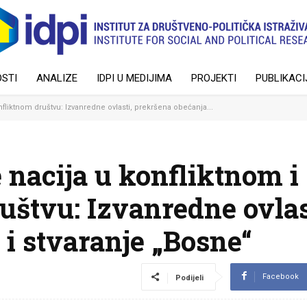
STI
ANALIZE
IDPI U MEDIJIMA
PROJEKTI
PUBLIKACI
fliktnom društvu: Izvanredne ovlasti, prekršena obećanja...
 nacija u konfliktnom i
uštvu: Izvanredne ovlas
i stvaranje „Bosne“
Facebook
Podijeli