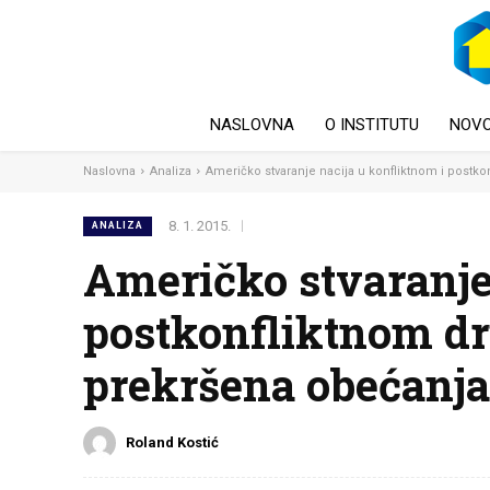
NASLOVNA
O INSTITUTU
NOVO
Naslovna
Analiza
Američko stvaranje nacija u konfliktnom i postkon
8. 1. 2015.
ANALIZA
Američko stvaranje
postkonfliktnom dr
prekršena obećanja 
Roland Kostić