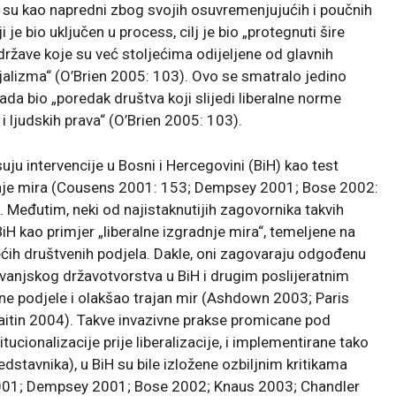
i su kao napredni zbog svojih osuvremenjujućih i poučnih
e bio uključen u process, cilj je bio „protegnuti šire
ržave koje su već stoljećima odijeljene od glavnih
jalizma“ (O’Brien 2005: 103). Ovo se smatralo jedino
da bio „poredak društva koji slijedi liberalne norme
 ljudskih prava“ (O’Brien 2005: 103).
uju intervencije u Bosni i Hercegovini (BiH) kao test
nje mira (Cousens 2001: 153; Dempsey 2001; Bose 2002:
 Međutim, neki od najistaknutijih zagovornika takvih
BiH kao primjer „liberalne izgradnje mira“, temeljene na
ćih društvenih podjela. Dakle, oni zagovaraju odgođenu
 vanjskog državotvorstva u BiH i drugim poslijeratnim
ene podjele i olakšao trajan mir (Ashdown 2003; Paris
aitin 2004). Takve invazivne prakse promicane pod
ucionalizacije prije liberalizacije, i implementirane tako
stavnika), u BiH su bile izložene ozbiljnim kritikama
2001; Dempsey 2001; Bose 2002; Knaus 2003; Chandler