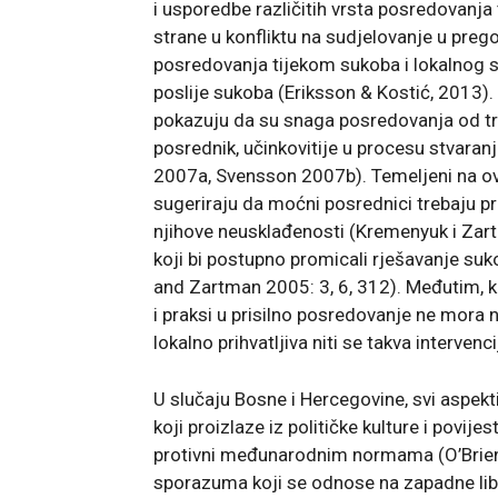
i usporedbe različitih vrsta posredovanja 
strane u konfliktu na sudjelovanje u preg
posredovanja tijekom sukoba i lokalnog su
poslije sukoba (Eriksson & Kostić, 2013).
pokazuju da su snaga posredovanja od tre
posrednik, učinkovitije u procesu stvara
2007a, Svensson 2007b). Temeljeni na ovim 
sugeriraju da moćni posrednici trebaju pri
njihove neusklađenosti (Kremenyuk i Zartm
koji bi postupno promicali rješavanje suko
and Zartman 2005: 3, 6, 312). Međutim, ka
i praksi u prisilno posredovanje ne mora nu
lokalno prihvatljiva niti se takva interven
U slučaju Bosne i Hercegovine, svi aspek
koji proizlaze iz političke kulture i povij
protivni međunarodnim normama (O’Brien
sporazuma koji se odnose na zapadne libe