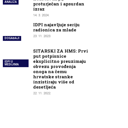
ANALIZA
proturječan i apsurdan
izraz
14. 3. 2024.
IDPI najavljuje seriju
radionica za mlade
23. 11. 2023.
DOGAĐAJI
SITARSKI ZA HMS: Prvi
put potpisnice
eksplicitno preuzimaju
IDPI U
MEDIJIMA
obvezu provođenja
onoga na čemu
hrvatske stranke
inzistiraju više od
desetljeća
22. 11. 2022.