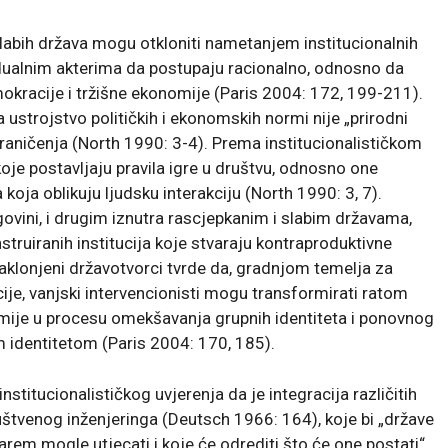
 slabih država mogu otkloniti nametanjem institucionalnih
vidualnim akterima da postupaju racionalno, odnosno da
kracije i tržišne ekonomije (Paris 2004: 172, 199-211).
a ustrojstvo političkih i ekonomskih normi nije „prirodni
ograničenja (North 1990: 3-4). Prema institucionalističkom
 koje postavljaju pravila igre u društvu, odnosno one
oja oblikuju ljudsku interakciju (North 1990: 3, 7).
ovini, i drugim iznutra rascjepkanim i slabim državama,
ruiranih institucija koje stvaraju kontraproduktivne
naklonjeni državotvorci tvrde da, gradnjom temelja za
cije, vanjski intervencionisti mogu transformirati ratom
omije u procesu omekšavanja grupnih identiteta i ponovnog
m identitetom
(Paris 2004: 170, 185).
titucionalističkog uvjerenja da je integracija različitih
uštvenog inženjeringa (Deutsch 1966: 164), koje bi „države
arem mogle utjecati i koje će odrediti što će one postati“