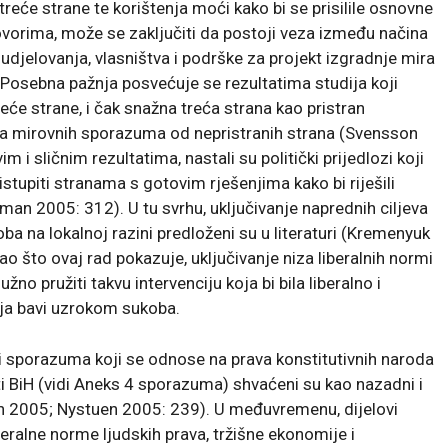
treće strane te korištenja moći kako bi se prisilile osnovne
ovorima, može se zaključiti da postoji veza između načina
djelovanja, vlasništva i podrške za projekt izgradnje mira
 Posebna pažnja posvećuje se rezultatima studija koji
će strane, i čak snažna treća strana kao pristran
nja mirovnih sporazuma od nepristranih strana (Svensson
i sličnim rezultatima, nastali su politički prijedlozi koji
stupiti stranama s gotovim rješenjima kako bi riješili
an 2005: 312). U tu svrhu, uključivanje naprednih ciljeva
ba na lokalnoj razini predloženi su u literaturi (Kremenyuk
o što ovaj rad pokazuje, uključivanje niza liberalnih normi
žno pružiti takvu intervenciju koja bi bila liberalno i
cija bavi uzrokom sukoba.
ti sporazuma koji se odnose na prava konstitutivnih naroda
esti BiH (vidi Aneks 4 sporazuma) shvaćeni su kao nazadni i
 2005; Nystuen 2005: 239). U međuvremenu, dijelovi
ralne norme ljudskih prava, tržišne ekonomije i