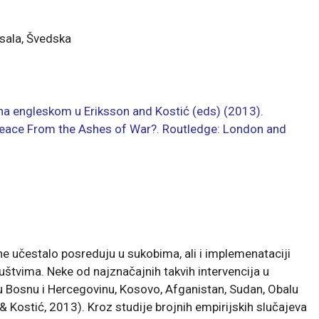
sala, Švedska
 na engleskom u Eriksson and Kostić (eds) (2013).
Peace From the Ashes of War?. Routledge: London and
e učestalo posreduju u sukobima, ali i implemenataciji
štvima. Neke od najznačajnih takvih intervencija u
u Bosnu i Hercegovinu, Kosovo, Afganistan, Sudan, Obalu
n & Kostić, 2013). Kroz studije brojnih empirijskih slučajeva