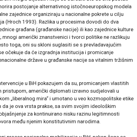
ignorira postojanje alternativnog istočnoeuropskog modela
lne zajednice organiziraju u nacionalne pokrete u cilju
cija (Hroch 1993). Razlika u procesima dovodi do dva
jednice građana (građanske nacije) ili kao zajednice kulture
, mnogi američki znanstvenici i tvorci politike ne razlikuju
to toga, oni su skloni suglasiti se s prevladavajućim
se očekuje da će izgradnja institucija i promicanje
šenacionalne države u građanske nacije sa vitalnim tržišnim
tervencije u BiH pokazujem da su, promicanjem vlastitih
m pristupom, američki diplomati izravno sudjelovali u
inkom „liberalnog mira“ i umotano u veo kozmopolitske etike
 da je ova vrsta prakse, sa svim svojim ideološkim
bjašnjenje za kontinuirano nisku razinu legitimnosti
govora među njenim konstitutivnim narodima.
sni proces nacionalne mobilizacije u BiH, nakon čega se