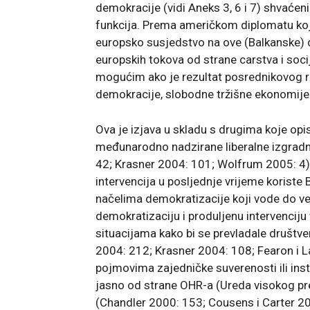
demokracije (vidi Aneks 3, 6 i 7) shvaćen
funkcija. Prema američkom diplomatu koji j
europsko susjedstvo na ove (Balkanske) d
europskih tokova od strane carstva i soci
mogućim ako je rezultat posrednikovog ra
demokracije, slobodne tržišne ekonomije i
Ova je izjava u skladu s drugima koje opis
međunarodno nadzirane liberalne izgrad
42; Krasner 2004: 101; Wolfrum 2005: 4).
intervencija u posljednje vrijeme koriste 
načelima demokratizacije koji vode do ve
demokratizaciju i produljenu intervenciju
situacijama kako bi se prevladale društv
2004: 212; Krasner 2004: 108; Fearon i L
pojmovima zajedničke suverenosti ili instit
jasno od strane OHR-a (Ureda visokog pred
(Chandler 2000: 153; Cousens i Carter 