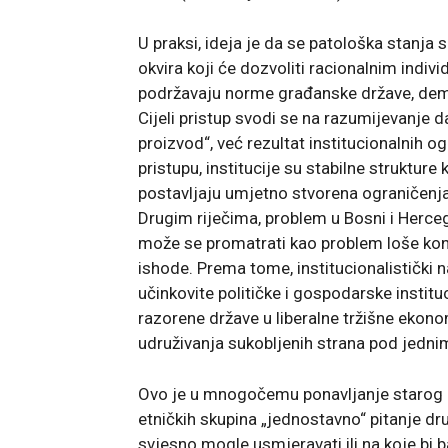
U praksi, ideja je da se patološka stanja
okvira koji će dozvoliti racionalnim indi
podržavaju norme građanske države, demo
Cijeli pristup svodi se na razumijevanje d
proizvod“, već rezultat institucionalnih 
pristupu, institucije su stabilne strukture
postavljaju umjetno stvorena ograničenja k
Drugim riječima, problem u Bosni i Herceg
može se promatrati kao problem loše konst
ishode. Prema tome, institucionalistički 
učinkovite političke i gospodarske institu
razorene države u liberalne tržišne ekon
udruživanja sukobljenih strana pod jedni
Ovo je u mnogočemu ponavljanje starog ins
etničkih skupina „jednostavno“ pitanje dr
svjesno mogle usmjeravati ili na koje bi b