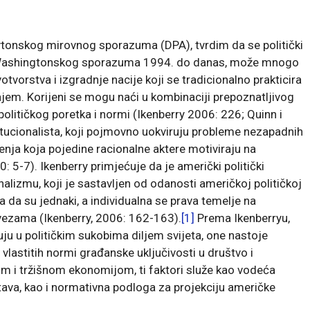
ytonskog mirovnog sporazuma (DPA), tvrdim da se politički
nja Washingtonskog sporazuma 1994. do danas, može mnogo
tvorstva i izgradnje nacije koji se tradicionalno prakticira
ajem. Korijeni se mogu naći u kombinaciji prepoznatljivog
litičkog poretka i normi (Ikenberry 2006: 226; Quinn i
itucionalista, koji pojmovno uokviruju probleme nezapadnih
enja koja pojedine racionalne aktere motiviraju na
 5-7). Ikenberry primjećuje da je američki politički
alizmu, koji je sastavljen od odanosti američkoj političkoj
 da su jednaki, a individualna se prava temelje na
m vezama (Ikenberry, 2006: 162-163).
[1]
Prema Ikenberryu,
u u političkim sukobima diljem svijeta, one nastoje
 vlastitih normi građanske uključivosti u društvo i
m i tržišnom ekonomijom, ti faktori služe kao vodeća
tava, kao i normativna podloga za projekciju američke