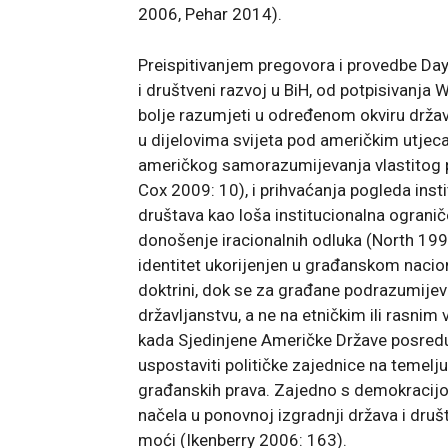
2006, Pehar 2014).
Preispitivanjem pregovora i provedbe Da
i društveni razvoj u BiH, od potpisiva
bolje razumjeti u određenom okviru državo
u dijelovima svijeta pod američkim utjec
američkog samorazumijevanja vlastitog po
Cox 2009: 10), i prihvaćanja pogleda inst
društava kao loša institucionalna ogranič
donošenje iracionalnih odluka (North 1990:
identitet ukorijenjen u građanskom nacion
doktrini, dok se za građane podrazumijeva
državljanstvu, a ne na etničkim ili rasni
kada Sjedinjene Američke Države posreduj
uspostaviti političke zajednice na temelju
građanskih prava. Zajedno s demokracijo
načela u ponovnoj izgradnji država i druš
moći (Ikenberry 2006: 163).