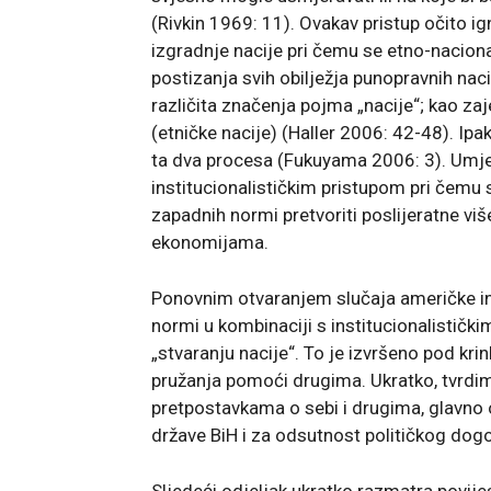
(Rivkin 1969: 11). Ovakav pristup očito 
izgradnje nacije pri čemu se etno-naciona
postizanja svih obilježja punopravnih na
različita značenja pojma „nacije“; kao za
(etničke nacije) (Haller 2006: 42-48). Ipak
ta dva procesa (Fukuyama 2006: 3). Umjes
institucionalističkim pristupom pri čemu 
zapadnih normi pretvoriti poslijeratne vi
ekonomijama.
Ponovnim otvaranjem slučaja američke in
normi u kombinaciji s institucionalistički
„stvaranju nacije“. To je izvršeno pod kr
pružanja pomoći drugima. Ukratko, tvrdim
pretpostavkama o sebi i drugima, glavno o
države BiH i za odsutnost političkog do
Sljedeći odjeljak ukratko razmatra povije