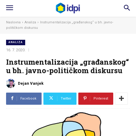
Naslovna
Analiza
Instrumentalizacija „građanskog“ u bh. javno-
političkom diskursu
ANALIZA
16. 7. 2020.
Instrumentalizacija „građanskog“
u bh. javno-političkom diskursu
Dejan Vanjek
Facebook
Twitter
Pinterest