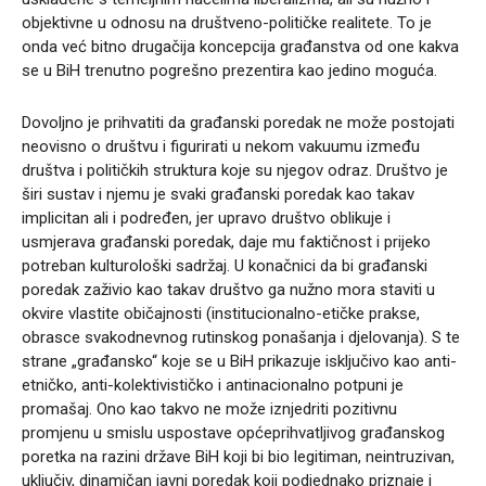
objektivne u odnosu na društveno-političke realitete. To je
onda već bitno drugačija koncepcija građanstva od one kakva
se u BiH trenutno pogrešno prezentira kao jedino moguća.
Dovoljno je prihvatiti da građanski poredak ne može postojati
neovisno o društvu i figurirati u nekom vakuumu između
društva i političkih struktura koje su njegov odraz. Društvo je
širi sustav i njemu je svaki građanski poredak kao takav
implicitan ali i podređen, jer upravo društvo oblikuje i
usmjerava građanski poredak, daje mu faktičnost i prijeko
potreban kulturološki sadržaj. U konačnici da bi građanski
poredak zaživio kao takav društvo ga nužno mora staviti u
okvire vlastite običajnosti (institucionalno-etičke prakse,
obrasce svakodnevnog rutinskog ponašanja i djelovanja). S te
strane „građansko“ koje se u BiH prikazuje isključivo kao anti-
etničko, anti-kolektivističko i antinacionalno potpuni je
promašaj. Ono kao takvo ne može iznjedriti pozitivnu
promjenu u smislu uspostave općeprihvatljivog građanskog
poretka na razini države BiH koji bi bio legitiman, neintruzivan,
uključiv, dinamičan javni poredak koji podjednako priznaje i