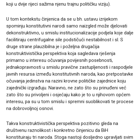
koji u dvije rijeci sažima njenu trajnu političku viziju).
U tom kontekstu činjenica da se u bh. ustavu izrijekom
spominju konstitutivni narodi samo naizgled može djelovati
dekonstruktivno, u smislu institucionalizacije podjela koje dalje
facilitiraju centrifugalne sile podstičući nestabilnost i sl. S
druge strane plauzibilna je i poželjna drugačija
konstruktivistička perspektiva koja sagledava rješenja
primarno u interesu očuvanja povijesnih posebnosti,
jednakopravnosti u smislu pravične zastupljenosti i raspodjele
javnih resursa između konstitutivnih naroda, kao pretpostavke
očuvanja jedinstva na razini krovne političke zajednice koju
zajednički izgrađuju. Naravno, ne zato što su prinuđeni već
zato što su privoljeni i osjećaju kako je to u njihovom općem
interesu, pa su u tom smislu i spremni suoblikovati te procese
na dobrovoljnoj osnovi.
Takva konstruktivistička perspektiva pozitivno gleda na
društvenu raznolikost i konkretno činjenicu da BiH
konstituiraju tri naroda. Stoga nastoji dosljedno upravljati svim