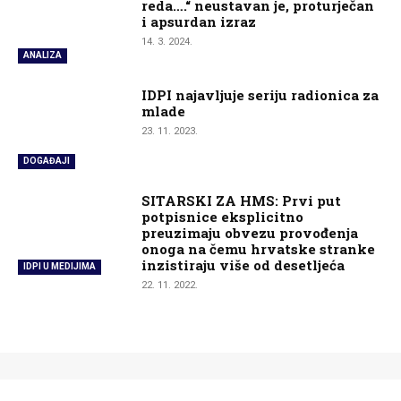
reda….“ neustavan je, proturječan
i apsurdan izraz
14. 3. 2024.
ANALIZA
IDPI najavljuje seriju radionica za
mlade
23. 11. 2023.
DOGAĐAJI
SITARSKI ZA HMS: Prvi put
potpisnice eksplicitno
preuzimaju obvezu provođenja
onoga na čemu hrvatske stranke
inzistiraju više od desetljeća
IDPI U MEDIJIMA
22. 11. 2022.