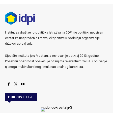
Institut za društveno-politička istraživanja (IDPI) je politički neovisan
centar za unapređenje i razvoj ekspertize u području organizacije
države i upravljanja.
Sjedište Instituta je u Mostaru, a osnovan je potkraj 2013. godine.
Posebnu pozornost posvećuje pitanjima relevantnim za BiH i očuvanje
njenoga multikulturalnog i multinacionalnog karaktera.
POKROVITELJI