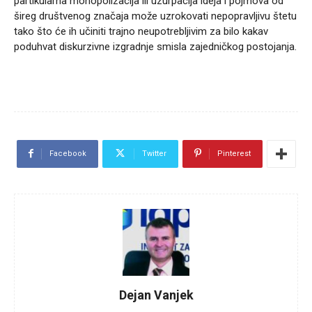
partikularna monopolizacija ili uzurpacija ideja i pojmova od
šireg društvenog značaja može uzrokovati nepopravljivu štetu
tako što će ih učiniti trajno neupotrebljivim za bilo kakav
poduhvat diskurzivne izgradnje smisla zajedničkog postojanja.
Facebook
Twitter
Pinterest
Dejan Vanjek