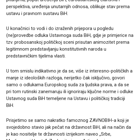
perspektiva, uređenja unutarnjih odnosa, oblikuje stav prema
ustavu i pravnom sustavu BiH.
U konačnici to vodi i do izraženih prijepora u pogledu
(ne)provedbe odluka Ustavnoga suda BiH, gdje je primjerice na
tzv. probosanskoj političkoj sceni prisutan animozitet prema
legitimnom predstavljanju konstitutivnih naroda u
predstavničkim tijelima vlasti.
U tom smislu indikativno je da se, više iz interesno-političkih a
manje iz ideoloških razloga, nerijetko čak isključivo, govori
samo o odlukama Europskog suda za ljudska prava, a da se
pri tom rutinski zanemaruju ili ignoriraju ključne norme i odluke
Ustavnog suda BiH temeljene na Ustavu i političkoj tradiciji
BiH.
Prisjetimo se samo nakratko famoznog ZAVNOBIH-a koji je
svojedobno stavio jak pečat na državnost BiH, ali na način da
je kao nositelje te državnosti izrijekom naveo „Srbe,