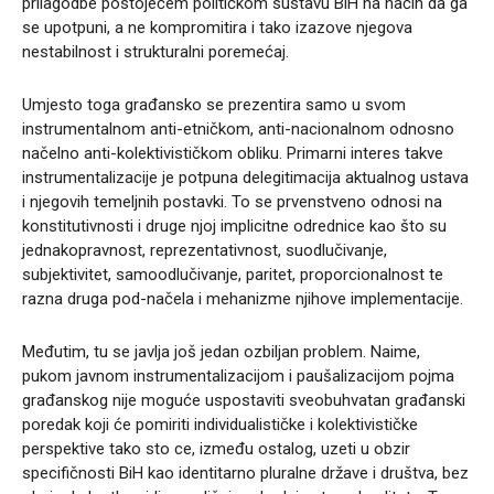
prilagodbe postojećem političkom sustavu BiH na način da ga
se upotpuni, a ne kompromitira i tako izazove njegova
nestabilnost i strukturalni poremećaj.
Umjesto toga građansko se prezentira samo u svom
instrumentalnom anti-etničkom, anti-nacionalnom odnosno
načelno anti-kolektivističkom obliku. Primarni interes takve
instrumentalizacije je potpuna delegitimacija aktualnog ustava
i njegovih temeljnih postavki. To se prvenstveno odnosi na
konstitutivnosti i druge njoj implicitne odrednice kao što su
jednakopravnost, reprezentativnost, suodlučivanje,
subjektivitet, samoodlučivanje, paritet, proporcionalnost te
razna druga pod-načela i mehanizme njihove implementacije.
Međutim, tu se javlja još jedan ozbiljan problem. Naime,
pukom javnom instrumentalizacijom i paušalizacijom pojma
građanskog nije moguće uspostaviti sveobuhvatan građanski
poredak koji će pomiriti individualističke i kolektivističke
perspektive tako sto ce, između ostalog, uzeti u obzir
specifičnosti BiH kao identitarno pluralne države i društva, bez