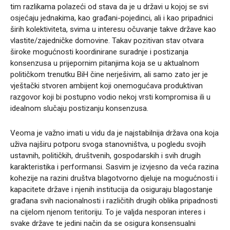
tim razlikama polazeći od stava da je u državi u kojoj se svi
osjećaju jednakima, kao građani-pojedinci, ali i kao pripadnici
širih kolektiviteta, svima u interesu očuvanje takve države kao
vlastite/zajedničke domovine. Takav pozitivan stav otvara
široke mogućnosti koordinirane suradnje i postizanja
konsenzusa u prijepornim pitanjima koja se u aktualnom
političkom trenutku BiH čine nerješivim, ali samo zato jer je
vještački stvoren ambijent koji onemogućava produktivan
razgovor koji bi postupno vodio nekoj vrsti kompromisa ili u
idealnom slučaju postizanju konsenzusa.
Veoma je važno imati u vidu da je najstabilnija država ona koja
uživa najširu potporu svoga stanovništva, u pogledu svojih
ustavnih, političkih, društvenih, gospodarskih i svih drugih
karakteristika i performansi. Sasvim je izvjesno da veća razina
kohezije na razini društva blagotvorno djeluje na mogućnosti i
kapacitete države i njenih institucija da osiguraju blagostanje
građana svih nacionalnosti i različitih drugih oblika pripadnosti
na cijelom njenom teritoriju. To je valjda nesporan interes i
svake države te jedini način da se osigura konsensualni