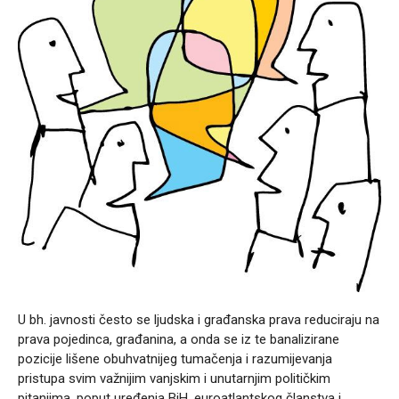
U bh. javnosti često se ljudska i građanska prava reduciraju na
prava pojedinca, građanina, a onda se iz te banalizirane
pozicije lišene obuhvatnijeg tumačenja i razumijevanja
pristupa svim važnijim vanjskim i unutarnjim političkim
pitanjima, poput uređenja BiH, euroatlantskog članstva i