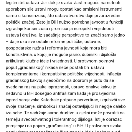
legitimitet ustava. Jer dok je svaku vlast moguće nametnuti
uporabom sile ustavi mogu opstati kao smisleni instrumenti
samo u konsenzusu, što ustavotvorstvu daje prvorazredan
politički značaj. Zato je BiH nužno potrebna javnost u funkciji
izgradnje konsenzusa i promicanja europskih vrijednosti
ustava i društva. Iz sadašnje perspektive to znači samo jedno
– da je uza sve ostale reforme političke, ustavne,
gospodarske nužna i reforma javnosti koja mora biti
konstruktivna, u kojoj je moguće jasno, dubinski i dijaloški
artikulirati ključne ideje i vrijednosti. U protivnom pojmovi
poput „građanskog“ nikada neće postati bh. ustavu
komplementarne i kompatibilne političke vrijednosti. Inflacija
građanskog kakvoj svjedočimo na dobrom je putu da se
svede na razinu puke ispraznosti, upravo onakve kakvu je
nedavno u BiH dosegao antifašizam kada je prosvjedima
ispred sarajevske Katedrale potpuno pervertirao, izgubivši sve
svoje značenje, simboliku i značaj ostavljajući ih negdje daleko
iza sebe. Te sadržaje samo društvo u cjelini može povratiti na
temelju sveobuhvatnog i tolerantnog dijaloga. Isti je obrazac
primjenjiv i na pojam „građanskog“ u BiH. U protivnom svaka