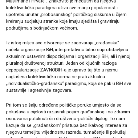
Muslimane i Hrvate“. Znakovito je međutim da njegova
kolektivistička paradigma uživa sve manju popularnost i
upotrebu unutar „probosanskog“ političkog diskursa u čijem
kreiranju sudjeluju stranke koje imaju sjedišta i gravitiraju
područjima s bošnjačkom većinom.
Iz istog miljea sve otvorenije se zagovaraju „građanska“
načela organizacije BiH, interpretativno bitno suprotstavljena
aktualnim ustavnim dispozicijama i organizaciji BiH, ali i njenoj
pluralnoj društvenoj strukturi. Jedan od ključnih razloga
depopularizacije ZAVNOBIH-a je upravo taj što u njemu
naglašena kolektivistička norma ne prati aktualnu
„individualističko-građansku“ paradigmu, koja se pak u BiH sve
sustavnije i agresivnije zagovara.
Pri tom se šalju određene političke poruke umjesto da se
pokušava u cijelosti razjasniti pojam građanskog i na zdravim
osnovama potaknuti širi društveno-politički dijalog. To nam
kazuje da se „građanskom“ pristupa bez ikakvog interesa za
njegovu temeljitu vrijednosnu razradu, tumačenje ili pokušaj