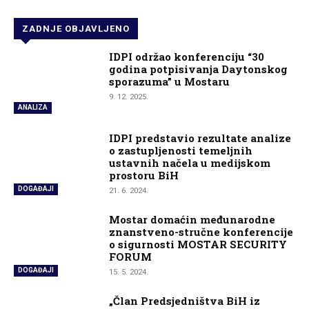
ZADNJE OBJAVLJENO
IDPI održao konferenciju “30
godina potpisivanja Daytonskog
sporazuma” u Mostaru
9. 12. 2025.
ANALIZA
IDPI predstavio rezultate analize
o zastupljenosti temeljnih
ustavnih načela u medijskom
prostoru BiH
DOGAĐAJI
21. 6. 2024.
Mostar domaćin međunarodne
znanstveno-stručne konferencije
o sigurnosti MOSTAR SECURITY
FORUM
DOGAĐAJI
15. 5. 2024.
„Član Predsjedništva BiH iz