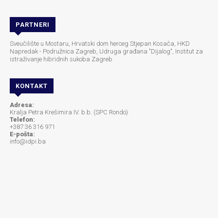
PARTNERI
Sveučilište u Mostaru, Hrvatski dom herceg Stjepan Kosača, HKD
Napredak - Podružnica Zagreb, Udruga građana "Dijalog", Institut za
istraživanje hibridnih sukoba Zagreb
KONTAKT
Adresa:
Kralja Petra Krešimira IV. b.b. (SPC Rondo)
Telefon:
+387 36 316 971
E-pošta:
info@idpi.ba