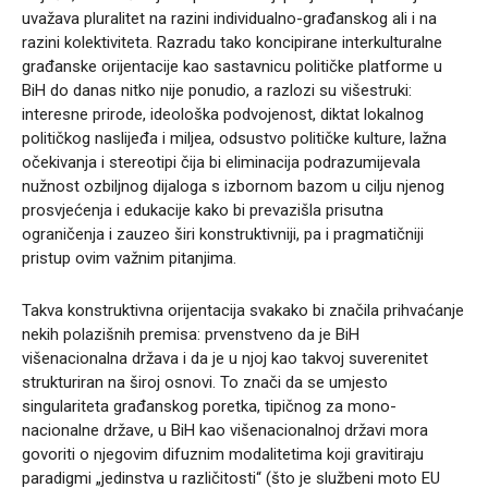
uvažava pluralitet na razini individualno-građanskog ali i na
razini kolektiviteta. Razradu tako koncipirane interkulturalne
građanske orijentacije kao sastavnicu političke platforme u
BiH do danas nitko nije ponudio, a razlozi su višestruki:
interesne prirode, ideološka podvojenost, diktat lokalnog
političkog naslijeđa i miljea, odsustvo političke kulture, lažna
očekivanja i stereotipi čija bi eliminacija podrazumijevala
nužnost ozbiljnog dijaloga s izbornom bazom u cilju njenog
prosvjećenja i edukacije kako bi prevazišla prisutna
ograničenja i zauzeo širi konstruktivniji, pa i pragmatičniji
pristup ovim važnim pitanjima.
Takva konstruktivna orijentacija svakako bi značila prihvaćanje
nekih polazišnih premisa: prvenstveno da je BiH
višenacionalna država i da je u njoj kao takvoj suverenitet
strukturiran na široj osnovi. To znači da se umjesto
singulariteta građanskog poretka, tipičnog za mono-
nacionalne države, u BiH kao višenacionalnoj državi mora
govoriti o njegovim difuznim modalitetima koji gravitiraju
paradigmi „jedinstva u različitosti“ (što je službeni moto EU