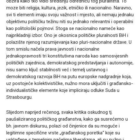
obzira kako tko vidio središnju odrednicu tog pluraliteta. To
moze biti religija, kultura, jezik, etničko ili nacionalno. Naravno,
svi ti elementi imaju svoju važnost i mjesto, ali nemaju jednaku
objektivnu političku težinu niti su jednako relevantni i operabilni
kao politološki pojmovi. Stoga se nacionalno nameće kao
najprikladniji izbor. Ono je okosnica političke pluralnosti BiH i
polazište njenog razumijevanja kao pluri-nacionalne države. U
tom smislu načela prava javnosti i nacionalne
jednakopravnosti tri konstitutivna naroda kao samosvjesnih
političkih zajednica, demokratskog predstavljanja i autonomije,
nisu samo ključ stabilnosti već i temelj ustavnog i
demokratskog razvoja BiH na putu europske nadgradnje koja,
uz postojeće kolektivističke, nužno mora uključiti i građansko-
individualističke elemente koje impliciraju odluke Suda u
Strasbourgu.
Slijedom naprijed rečenog, svaka kritika oskudnog tj.
paušaliziranog političkog građanstva, kako ga susrećemo u
bh. javnom diskursu, polazi od činjenice da su moguće i
legitimne specifične vrste „građanskog poretka“ koje su
usklađene s temeljnim načelima liberalizma, ali su nužno i