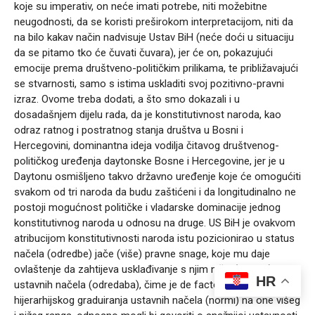
koje su imperativ, on neće imati potrebe, niti možebitne
neugodnosti, da se koristi preširokom interpretacijom, niti da
na bilo kakav način nadvisuje Ustav BiH (neće doći u situaciju
da se pitamo tko će čuvati čuvara), jer će on, pokazujući
emocije prema društveno-političkim prilikama, te približavajući
se stvarnosti, samo s istima uskladiti svoj pozitivno-pravni
izraz. Ovome treba dodati, a što smo dokazali i u
dosadašnjem dijelu rada, da je konstitutivnost naroda, kao
odraz ratnog i postratnog stanja društva u Bosni i
Hercegovini, dominantna ideja vodilja čitavog društvenog-
političkog uređenja daytonske Bosne i Hercegovine, jer je u
Daytonu osmišljeno takvo državno uređenje koje će omogućiti
svakom od tri naroda da budu zaštićeni i da longitudinalno ne
postoji mogućnost političke i vladarske dominacije jednog
konstitutivnog naroda u odnosu na druge. US BiH je ovakvom
atribucijom konstitutivnosti naroda istu pozicionirao u status
načela (odredbe) jače (više) pravne snage, koje mu daje
ovlaštenje da zahtijeva usklađivanje s njim nižih (slabijih)
HR
ustavnih načela (odredaba), čime je de facto stvorio sustav
hijerarhijskog graduiranja ustavnih načela (normi) na one višeg