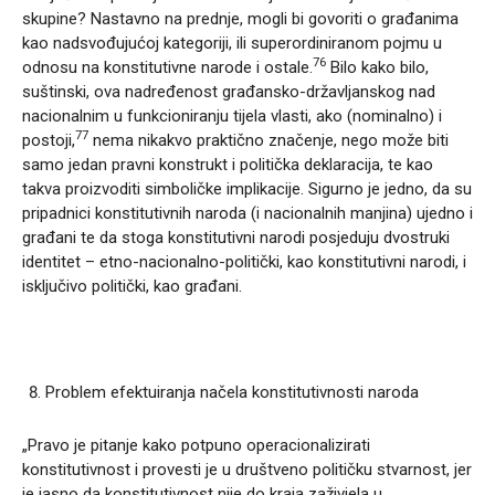
skupine? Nastavno na prednje, mogli bi govoriti o građanima
kao nadsvođujućoj kategoriji, ili superordiniranom pojmu u
76
odnosu na konstitutivne narode i ostale.
Bilo kako bilo,
suštinski, ova nadređenost građansko-državljanskog nad
nacionalnim u funkcioniranju tijela vlasti, ako (nominalno) i
77
postoji,
nema nikakvo praktično značenje, nego može biti
samo jedan pravni konstrukt i politička deklaracija, te kao
takva proizvoditi simboličke implikacije. Sigurno je jedno, da su
pripadnici konstitutivnih naroda (i nacionalnih manjina) ujedno i
građani te da stoga konstitutivni narodi posjeduju dvostruki
identitet – etno-nacionalno-politički, kao konstitutivni narodi, i
isključivo politički, kao građani.
Problem efektuiranja načela konstitutivnosti naroda
„Pravo je pitanje kako potpuno operacionalizirati
konstitutivnost i provesti je u društveno političku stvarnost, jer
je jasno da konstitutivnost nije do kraja zaživjela u