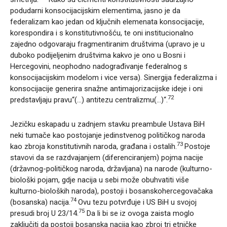
podudarni konsocijacijskim elementima, jasno je da
federalizam kao jedan od ključnih elemenata konsocijacije,
korespondira i s konstitutivnošću, te oni institucionalno
zajedno odgovaraju fragmentiranim društvima (upravo je u
duboko podijeljenim društvima kakvo je ono u Bosni i
Hercegovini, neophodno nadograđivanje federalnog s
konsocijacijskim modelom i vice versa). Sinergija federalizma i
konsocijacije generira snažne antimajorizacijske ideje i oni
72
predstavljaju pravu“(…) antitezu centralizmu(…)“.
Jezičku eskapadu u zadnjem stavku preambule Ustava BiH
neki tumače kao postojanje jedinstvenog političkog naroda
73
kao zbroja konstitutivnih naroda, građana i ostalih.
Postoje
stavovi da se razdvajanjem (diferenciranjem) pojma nacije
(državnog-političkog naroda, državljana) na narode (kulturno-
biološki pojam, gdje nacija u sebi može obuhvatiti više
kulturno-bioloških naroda), postoji i bosanskohercegovačaka
74
(bosanska) nacija.
Ovu tezu potvrđuje i US BiH u svojoj
75
presudi broj U 23/14.
Da li bi se iz ovoga zaista moglo
zaključiti da postoji bosanska nacija kao zbroj tri etničke