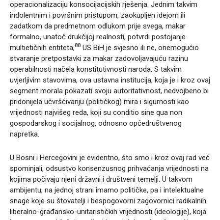
operacionalizaciju konsocijacijskih rješenja. Jednim takvim
indolentnim i površnim pristupom, zaokupljen idejom ili
zadatkom da predmetnom odlukom prije svega, makar
formalno, unatoč drukčijoj realnosti, potvrdi postojanje
88
multietičnih entiteta,
US BiH je svjesno ili ne, onemogućio
stvaranje pretpostavki za makar zadovoljavajuću razinu
operabilnosti načela konstitutivnosti naroda. S takvim
uvjerljivim stavovima, ova ustavna institucija, koja je i kroz ovaj
segment morala pokazati svoju autoritativnost, nedvojbeno bi
pridonijela učvršćivanju (političkog) mira i sigurnosti kao
vrijednosti najvišeg reda, koji su conditio sine qua non
gospodarskog i socijalnog, odnosno općedruštvenog
napretka.
U Bosni i Hercegovini je evidentno, što smo i kroz ovaj rad već
spominjali, odsustvo konsenzusnog prihvaćanja vrijednosti na
kojima počivaju njeni državni i društveni temelji. U takvom
ambijentu, na jednoj strani imamo političke, pa i intelektualne
snage koje su štovatelji i bespogovorni zagovornici radikalnih
liberalno-građansko-unitarističkih vrijednosti (ideologije), koja