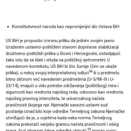
Konstitutivnost naroda kao nepromjenjivi dio Ustava BiH
US BiH je propustio izvrsnu priliku da jednim svojim jasno
izraženim ustavno-političkim stavom doprinese stabilizaciji
društveno-političkih prilika u Bosni i Hercegovini, ostavljajući
tako istu da se klati i vrluda na političkoj vjetrometini. U
navedenom kontekstu, US BiH bi što žurnije (čim se ukaže
98
prilika), u nekoj svojoj interpretativnoj odluci
ili u predmetu
bitno sličnom već navedenim predmetima (U-5/98-III i U-
23/14), imajući u vidu potrebe održavanja (političkog) mira i
sigurnosti kao vrednota najvišeg reda, odnosno kao vrednota
najvišeg pravnog intenziteta, te univerzalnog načela
pravičnosti (kojega npr. Njemački savezni ustavni sud
postavlja iznad bilo koje odredbe Temeljnog zakona Njemačke
utvrđujući da je, u uvjetima kada neka norma Temeljnog
zakona prekorači vanjsku granicu načela pravičnosti i višeg
99
prava, Sud obvezan takve odredbe ukinuti),
morao svoju