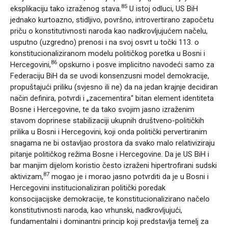
85
eksplikaciju tako izraženog stava.
U istoj odluci, US BiH
jednako kurtoazno, stidljivo, površno, introvertirano započetu
priču o konstitutivnosti naroda kao nadkrovljujućem načelu,
usputno (uzgredno) prenosi i na svoj osvrt u točki 113. o
konstitucionaliziranom modelu političkog poretka u Bosni i
86
Hercegovini,
opskurno i posve implicitno navodeći samo za
Federaciju BiH da se uvodi konsenzusni model demokracije,
propuštajući priliku (svjesno ili ne) da na jedan krajnje decidiran
način definira, potvrdi i „zacementira“ bitan element identiteta
Bosne i Hercegovine, te da tako svojim jasno izraženim
stavom doprinese stabilizaciji ukupnih društveno-političkih
prilika u Bosni i Hercegovini, koji onda politički pervertiranim
snagama ne bi ostavljao prostora da svako malo relativiziraju
pitanje političkog režima Bosne i Hercegovine. Da je US BiH i
bar manjim dijelom koristio često izraženi hipertrofirani sudski
87
aktivizam,
mogao je i morao jasno potvrditi da je u Bosni i
Hercegovini institucionaliziran politički poredak
konsocijacijske demokracije, te konstitucionalizirano načelo
konstitutivnosti naroda, kao vrhunski, nadkrovljujući,
fundamentalni i dominantni princip koji predstavlja temelj za