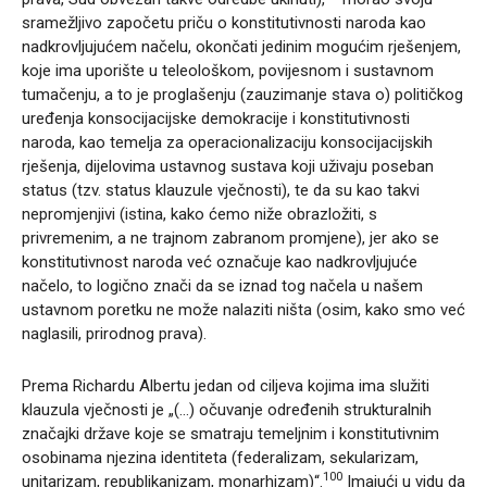
sramežljivo započetu priču o konstitutivnosti naroda kao
nadkrovljujućem načelu, okončati jedinim mogućim rješenjem,
koje ima uporište u teleološkom, povijesnom i sustavnom
tumačenju, a to je proglašenju (zauzimanje stava o) političkog
uređenja konsocijacijske demokracije i konstitutivnosti
naroda, kao temelja za operacionalizaciju konsocijacijskih
rješenja, dijelovima ustavnog sustava koji uživaju poseban
status (tzv. status klauzule vječnosti), te da su kao takvi
nepromjenjivi (istina, kako ćemo niže obrazložiti, s
privremenim, a ne trajnom zabranom promjene), jer ako se
konstitutivnost naroda već označuje kao nadkrovljujuće
načelo, to logično znači da se iznad tog načela u našem
ustavnom poretku ne može nalaziti ništa (osim, kako smo već
naglasili, prirodnog prava).
Prema Richardu Albertu jedan od ciljeva kojima ima služiti
klauzula vječnosti je „(…) očuvanje određenih strukturalnih
značajki države koje se smatraju temeljnim i konstitutivnim
osobinama njezina identiteta (federalizam, sekularizam,
100
unitarizam, republikanizam, monarhizam)“.
Imajući u vidu da