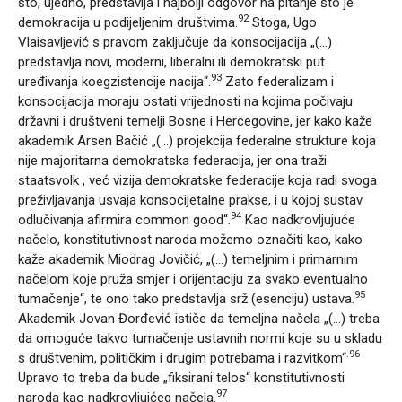
što, ujedno, predstavlja i najbolji odgovor na pitanje što je
92
demokracija u podijeljenim društvima.
Stoga, Ugo
Vlaisavljević s pravom zaključuje da konsocijacija „(…)
predstavlja novi, moderni, liberalni ili demokratski put
93
uređivanja koegzistencije nacija“.
Zato federalizam i
konsocijacija moraju ostati vrijednosti na kojima počivaju
državni i društveni temelji Bosne i Hercegovine, jer kako kaže
akademik Arsen Bačić „(…) projekcija federalne strukture koja
nije majoritarna demokratska federacija, jer ona traži
staatsvolk , već vizija demokratske federacije koja radi svoga
preživljavanja usvaja konsocijetalne prakse, i u kojoj sustav
94
odlučivanja afirmira common good“.
Kao nadkrovljujuće
načelo, konstitutivnost naroda možemo označiti kao, kako
kaže akademik Miodrag Jovičić, „(…) temeljnim i primarnim
načelom koje pruža smjer i orijentaciju za svako eventualno
95
tumačenje“, te ono tako predstavlja srž (esenciju) ustava.
Akademik Jovan Đorđević ističe da temeljna načela „(…) treba
da omoguće takvo tumačenje ustavnih normi koje su u skladu
.96
s društvenim, političkim i drugim potrebama i razvitkom“
Upravo to treba da bude „fiksirani telos“ konstitutivnosti
97
naroda kao nadkrovljujćeg načela.