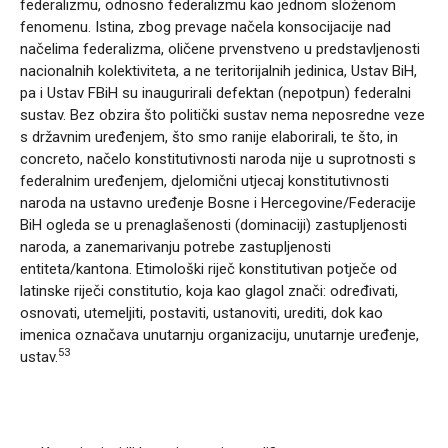
federalizmu, odnosno federalizmu kao jednom složenom
fenomenu. Istina, zbog prevage načela konsocijacije nad
načelima federalizma, oličene prvenstveno u predstavljenosti
nacionalnih kolektiviteta, a ne teritorijalnih jedinica, Ustav BiH,
pa i Ustav FBiH su inaugurirali defektan (nepotpun) federalni
sustav. Bez obzira što politički sustav nema neposredne veze
s državnim uređenjem, što smo ranije elaborirali, te što, in
concreto, načelo konstitutivnosti naroda nije u suprotnosti s
federalnim uređenjem, djelomični utjecaj konstitutivnosti
naroda na ustavno uređenje Bosne i Hercegovine/Federacije
BiH ogleda se u prenaglašenosti (dominaciji) zastupljenosti
naroda, a zanemarivanju potrebe zastupljenosti
entiteta/kantona. Etimološki riječ konstitutivan potječe od
latinske riječi constitutio, koja kao glagol znači: određivati,
osnovati, utemeljiti, postaviti, ustanoviti, urediti, dok kao
imenica označava unutarnju organizaciju, unutarnje uređenje,
53
ustav.