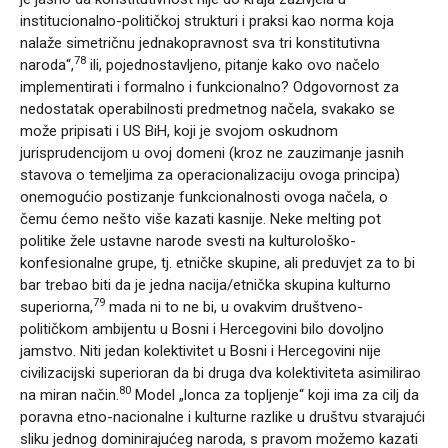
institucionalno-političkoj strukturi i praksi kao norma koja
nalaže simetričnu jednakopravnost sva tri konstitutivna
78
naroda“,
ili, pojednostavljeno, pitanje kako ovo načelo
implementirati i formalno i funkcionalno? Odgovornost za
nedostatak operabilnosti predmetnog načela, svakako se
može pripisati i US BiH, koji je svojom oskudnom
jurisprudencijom u ovoj domeni (kroz ne zauzimanje jasnih
stavova o temeljima za operacionalizaciju ovoga principa)
onemogućio postizanje funkcionalnosti ovoga načela, o
čemu ćemo nešto više kazati kasnije. Neke melting pot
politike žele ustavne narode svesti na kulturološko-
konfesionalne grupe, tj. etničke skupine, ali preduvjet za to bi
bar trebao biti da je jedna nacija/etnička skupina kulturno
79
superiorna,
mada ni to ne bi, u ovakvim društveno-
političkom ambijentu u Bosni i Hercegovini bilo dovoljno
jamstvo. Niti jedan kolektivitet u Bosni i Hercegovini nije
civilizacijski superioran da bi druga dva kolektiviteta asimilirao
80
na miran način.
Model „lonca za topljenje“ koji ima za cilj da
poravna etno-nacionalne i kulturne razlike u društvu stvarajući
sliku jednog dominirajućeg naroda, s pravom možemo kazati