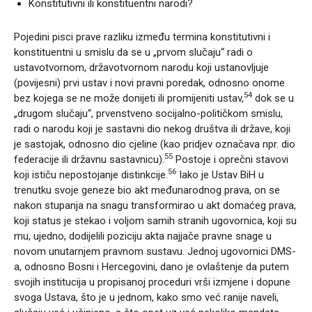
Konstitutivni ili konstituentni narodi?
Pojedini pisci prave razliku između termina konstitutivni i
konstituentni u smislu da se u „prvom slučaju“ radi o
ustavotvornom, državotvornom narodu koji ustanovljuje
(povijesni) prvi ustav i novi pravni poredak, odnosno onome
54
bez kojega se ne može donijeti ili promijeniti ustav,
dok se u
„drugom slučaju“, prvenstveno socijalno-političkom smislu,
radi o narodu koji je sastavni dio nekog društva ili države, koji
je sastojak, odnosno dio cjeline (kao pridjev označava npr. dio
55
federacije ili državnu sastavnicu).
Postoje i oprečni stavovi
56
koji ističu nepostojanje distinkcije.
Iako je Ustav BiH u
trenutku svoje geneze bio akt međunarodnog prava, on se
nakon stupanja na snagu transformirao u akt domaćeg prava,
koji status je stekao i voljom samih stranih ugovornica, koji su
mu, ujedno, dodijelili poziciju akta najjače pravne snage u
novom unutarnjem pravnom sustavu. Jednoj ugovornici DMS-
a, odnosno Bosni i Hercegovini, dano je ovlaštenje da putem
svojih institucija u propisanoj proceduri vrši izmjene i dopune
svoga Ustava, što je u jednom, kako smo već ranije naveli,