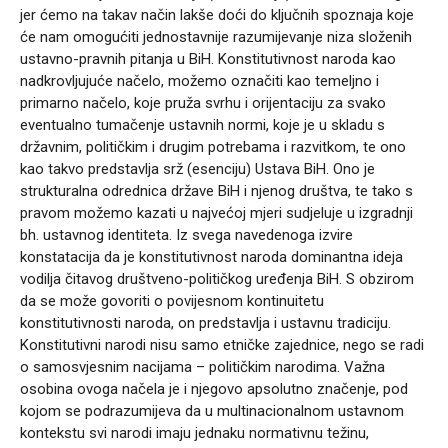
jer ćemo na takav način lakše doći do ključnih spoznaja koje
će nam omogućiti jednostavnije razumijevanje niza složenih
ustavno-pravnih pitanja u BiH. Konstitutivnost naroda kao
nadkrovljujuće načelo, možemo označiti kao temeljno i
primarno načelo, koje pruža svrhu i orijentaciju za svako
eventualno tumačenje ustavnih normi, koje je u skladu s
državnim, političkim i drugim potrebama i razvitkom, te ono
kao takvo predstavlja srž (esenciju) Ustava BiH. Ono je
strukturalna odrednica države BiH i njenog društva, te tako s
pravom možemo kazati u najvećoj mjeri sudjeluje u izgradnji
bh. ustavnog identiteta. Iz svega navedenoga izvire
konstatacija da je konstitutivnost naroda dominantna ideja
vodilja čitavog društveno-političkog uređenja BiH. S obzirom
da se može govoriti o povijesnom kontinuitetu
konstitutivnosti naroda, on predstavlja i ustavnu tradiciju.
Konstitutivni narodi nisu samo etničke zajednice, nego se radi
o samosvjesnim nacijama – političkim narodima. Važna
osobina ovoga načela je i njegovo apsolutno značenje, pod
kojom se podrazumijeva da u multinacionalnom ustavnom
kontekstu svi narodi imaju jednaku normativnu težinu,