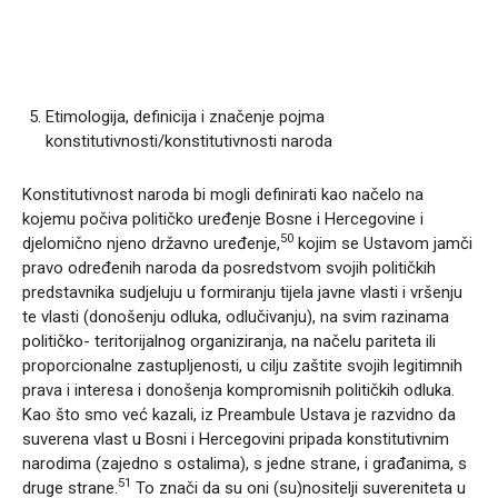
Etimologija, definicija i značenje pojma
konstitutivnosti/konstitutivnosti naroda
Konstitutivnost naroda bi mogli definirati kao načelo na
kojemu počiva političko uređenje Bosne i Hercegovine i
50
djelomično njeno državno uređenje,
kojim se Ustavom jamči
pravo određenih naroda da posredstvom svojih političkih
predstavnika sudjeluju u formiranju tijela javne vlasti i vršenju
te vlasti (donošenju odluka, odlučivanju), na svim razinama
političko- teritorijalnog organiziranja, na načelu pariteta ili
proporcionalne zastupljenosti, u cilju zaštite svojih legitimnih
prava i interesa i donošenja kompromisnih političkih odluka.
Kao što smo već kazali, iz Preambule Ustava je razvidno da
suverena vlast u Bosni i Hercegovini pripada konstitutivnim
narodima (zajedno s ostalima), s jedne strane, i građanima, s
51
druge strane.
To znači da su oni (su)nositelji suvereniteta u