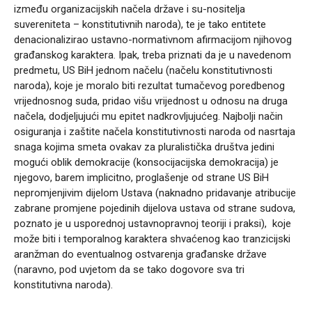
između organizacijskih načela države i su-nositelja
suvereniteta – konstitutivnih naroda), te je tako entitete
denacionalizirao ustavno-normativnom afirmacijom njihovog
građanskog karaktera. Ipak, treba priznati da je u navedenom
predmetu, US BiH jednom načelu (načelu konstitutivnosti
naroda), koje je moralo biti rezultat tumačevog poredbenog
vrijednosnog suda, pridao višu vrijednost u odnosu na druga
načela, dodjeljujući mu epitet nadkrovljujućeg. Najbolji način
osiguranja i zaštite načela konstitutivnosti naroda od nasrtaja
snaga kojima smeta ovakav za pluralistička društva jedini
mogući oblik demokracije (konsocijacijska demokracija) je
njegovo, barem implicitno, proglašenje od strane US BiH
nepromjenjivim dijelom Ustava (naknadno pridavanje atribucije
zabrane promjene pojedinih dijelova ustava od strane sudova,
poznato je u usporednoj ustavnopravnoj teoriji i praksi), koje
može biti i temporalnog karaktera shvaćenog kao tranzicijski
aranžman do eventualnog ostvarenja građanske države
(naravno, pod uvjetom da se tako dogovore sva tri
konstitutivna naroda).