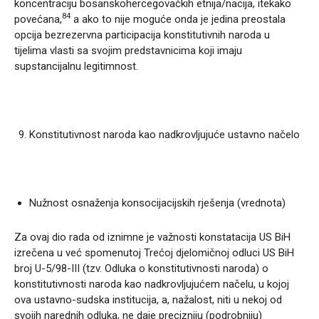
koncentraciju bosanskohercegovačkih etnija/nacija, itekako
84
povećana,
a ako to nije moguće onda je jedina preostala
opcija bezrezervna participacija konstitutivnih naroda u
tijelima vlasti sa svojim predstavnicima koji imaju
supstancijalnu legitimnost.
Konstitutivnost naroda kao nadkrovljujuće ustavno načelo
Nužnost osnaženja konsocijacijskih rješenja (vrednota)
Za ovaj dio rada od iznimne je važnosti konstatacija US BiH
izrečena u već spomenutoj Trećoj djelomičnoj odluci US BiH
broj U-5/98-III (tzv. Odluka o konstitutivnosti naroda) o
konstitutivnosti naroda kao nadkrovljujućem načelu, u kojoj
ova ustavno-sudska institucija, a, nažalost, niti u nekoj od
svojih narednih odluka, ne daje precizniju (podrobniju)