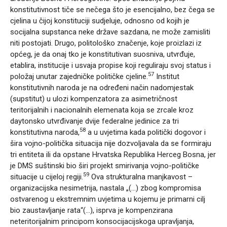
konstitutivnost tiče se nečega što je esencijalno, bez čega se
cjelina u čijoj konstituciji sudjeluje, odnosno od kojih je
socijalna supstanca neke države sazdana, ne može zamisliti
niti postojati. Drugo, politološko značenje, koje proizlazi iz
općeg, je da onaj tko je konstitutivan suosniva, utvrđuje,
etablira, institucije i usvaja propise koji reguliraju svoj status i
57
položaj unutar zajedničke političke cjeline.
Institut
konstitutivnih naroda je na određeni način nadomjestak
(supstitut) u ulozi kompenzatora za asimetričnost
teritorijalnih i nacionalnih elemenata koja se zrcale kroz
daytonsko utvrđivanje dvije federalne jedinice za tri
58
konstitutivna naroda,
a u uvjetima kada politički dogovor i
šira vojno-politička situacija nije dozvoljavala da se formiraju
tri entiteta ili da opstane Hrvatska Republika Herceg Bosna, jer
je DMS suštinski bio širi projekt smirivanja vojno-političke
59
situacije u cijeloj regiji.
Ova strukturalna manjkavost –
organizacijska nesimetrija, nastala „(…) zbog kompromisa
ostvarenog u ekstremnim uvjetima u kojemu je primarni cilj
bio zaustavljanje rata“(…), isprva je kompenzirana
neteritorijalnim principom konsocijacijskoga upravljanja,