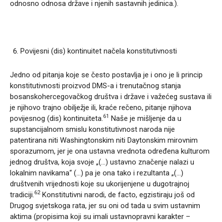
odnosno odnosa države i njenih sastavnih jedinica.).
Povijesni (dis) kontinuitet načela konstitutivnosti
Jedno od pitanja koje se često postavlja je i ono je li princip
konstitutivnosti proizvod DMS-a i trenutačnog stanja
bosanskohercegovačkog društva i države i važećeg sustava ili
je njihovo trajno obilježje ili, kraće rečeno, pitanje njihova
61
povijesnog (dis) kontinuiteta.
Naše je mišljenje da u
supstancijalnom smislu konstitutivnost naroda nije
patentirana niti Washingtonskim niti Daytonskim mirovnim
sporazumom, jer je ona ustavna vrednota određena kulturom
jednog društva, koja svoje „(…) ustavno značenje nalazi u
lokalnim navikama“ (…) pa je ona tako i rezultanta „(…)
društvenih vrijednosti koje su ukorijenjene u dugotrajnoj
62
tradiciji.
Konstitutivni narodi, de facto, egzistiraju još od
Drugog svjetskoga rata, jer su oni od tada u svim ustavnim
aktima (propisima koji su imali ustavnopravni karakter –