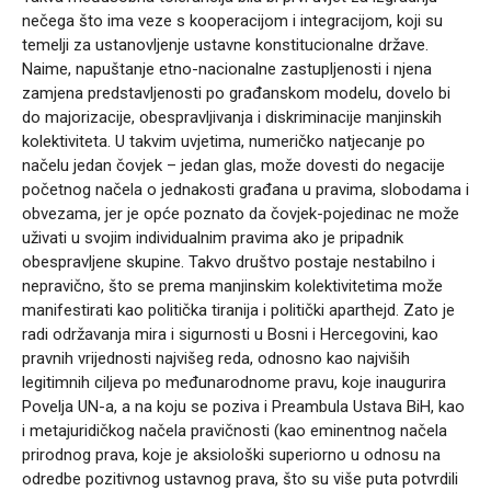
nečega što ima veze s kooperacijom i integracijom, koji su
temelji za ustanovljenje ustavne konstitucionalne države.
Naime, napuštanje etno-nacionalne zastupljenosti i njena
zamjena predstavljenosti po građanskom modelu, dovelo bi
do majorizacije, obespravljivanja i diskriminacije manjinskih
kolektiviteta. U takvim uvjetima, numeričko natjecanje po
načelu jedan čovjek – jedan glas, može dovesti do negacije
početnog načela o jednakosti građana u pravima, slobodama i
obvezama, jer je opće poznato da čovjek-pojedinac ne može
uživati u svojim individualnim pravima ako je pripadnik
obespravljene skupine. Takvo društvo postaje nestabilno i
nepravično, što se prema manjinskim kolektivitetima može
manifestirati kao politička tiranija i politički aparthejd. Zato je
radi održavanja mira i sigurnosti u Bosni i Hercegovini, kao
pravnih vrijednosti najvišeg reda, odnosno kao najviših
legitimnih ciljeva po međunarodnome pravu, koje inaugurira
Povelja UN-a, a na koju se poziva i Preambula Ustava BiH, kao
i metajuridičkog načela pravičnosti (kao eminentnog načela
prirodnog prava, koje je aksiološki superiorno u odnosu na
odredbe pozitivnog ustavnog prava, što su više puta potvrdili