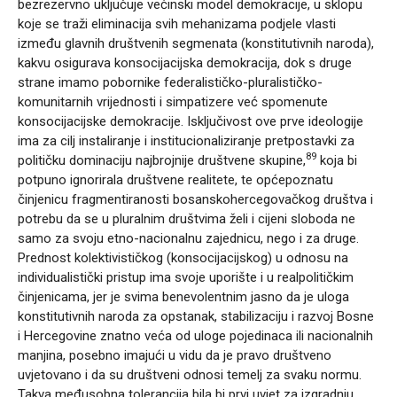
bezrezervno uključuje većinski model demokracije, u sklopu
koje se traži eliminacija svih mehanizama podjele vlasti
između glavnih društvenih segmenata (konstitutivnih naroda),
kakvu osigurava konsocijacijska demokracija, dok s druge
strane imamo pobornike federalističko-pluralističko-
komunitarnih vrijednosti i simpatizere već spomenute
konsocijacijske demokracije. Isključivost ove prve ideologije
ima za cilj instaliranje i institucionaliziranje pretpostavki za
89
političku dominaciju najbrojnije društvene skupine,
koja bi
potpuno ignorirala društvene realitete, te općepoznatu
činjenicu fragmentiranosti bosanskohercegovačkog društva i
potrebu da se u pluralnim društvima želi i cijeni sloboda ne
samo za svoju etno-nacionalnu zajednicu, nego i za druge.
Prednost kolektivističkog (konsocijacijskog) u odnosu na
individualistički pristup ima svoje uporište i u realpolitičkim
činjenicama, jer je svima benevolentnim jasno da je uloga
konstitutivnih naroda za opstanak, stabilizaciju i razvoj Bosne
i Hercegovine znatno veća od uloge pojedinaca ili nacionalnih
manjina, posebno imajući u vidu da je pravo društveno
uvjetovano i da su društveni odnosi temelj za svaku normu.
Takva međusobna tolerancija bila bi prvi uvjet za izgradnju