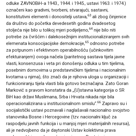
odluke ZAVNOBiH-a 1943., 1944. i 1945., ustavi 1963. i 1974.)
označeni kao gradivni, tvorbeni, stvarajući, sastavni,
63
konstitutivni elementi i donositelji ustava,
ali zbog činjenice
da društvo do početka devedesetih godina dvadesetog
64
stoljeća nije bilo u tolikoj mjeri podijeljeno,
nije bilo niti
potrebe za čvršćim i dalekosežnijim institucionaliziranjem svih
65
elemenata konsocijacijske demokracije,
odnosno potrebe
za potpunom i efektivnom operabilnošću (učinkovitim
efektuiranjem) ovoga načela (paritetnog sastava tijela javne
vlasti, konsenzusa i veta pri donošenju odluka u tim tijelima,
posebnim domovima u predstavničkim tijelima i nacionalnim
kvotama u njima), što znači da je njihova uloga u organizaciji i
funkcioniranju tijela vlasti bila gotovo beznačajna. Zato Goran
Marković s pravom konstatira da „(U)stavna kategorija o SR
BiH kao državi Muslimana, Srba i Hrvata nikada nije bila
66
operacionalizirana u institucionalnom smislu“.
Zapravo su i
socijalistički ustavi poznavali i naglašavali nacionalno svojstvo
stanovnika Bosne i Hercegovine (tzv. nacionalni ključ za
raspodjelu javnih funkcija i u manjoj mjeri materijalnih resursa),
ali je nedvojbeno da je daytonski Ustav kolektivna prava