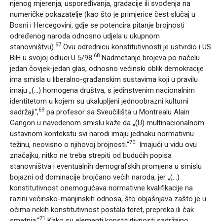
njenog mjerenja, uspoređivanja, gradacije ili svođenja na
numeričke pokazatelje (kao što je primjerice čest slučaj u
Bosni i Hercegovini, gdje se potencira pitanje brojnosti
određenog naroda odnosno udjela u ukupnom
67
stanovništvu).
Ovu odrednicu konstitutivnosti je ustvrdio i US
68
BiH u svojoj odluci U 5/98.
Nadmetanje brojeva po načelu
jedan čovjek-jedan glas, odnosno većinski oblik demokracije
ima smisla u liberalno-građanskim sustavima koji u pravilu
imaju „(…) homogena društva, s jedinstvenim nacionalnim
identitetom u kojem su ukalupljeni jednoobrazni kulturni
69
sadržaji“,
pa profesor sa Sveučilišta u Montrealu Alain
Gangon u navedenom smislu kaže da „(U) multinacionalnom
ustavnom kontekstu svi narodi imaju jednaku normativnu
70
težinu, neovisno o njihovoj brojnosti.“
Imajući u vidu ovu
značajku, nitko ne treba strepiti od budućih popisa
stanovništva i eventualnih demografskih promjena u smislu
bojazni od dominacije brojčano većih naroda, jer „(…)
konstitutivnost onemogućava normativne kvalifikacije na
razini većinsko-manjinskih odnosa, što objašnjava zašto je u
očima nekih konstitutivnost postala teret, prepreka ili čak
71
smetnja.“
Kako su elementi konstitutivnosti sadržajno