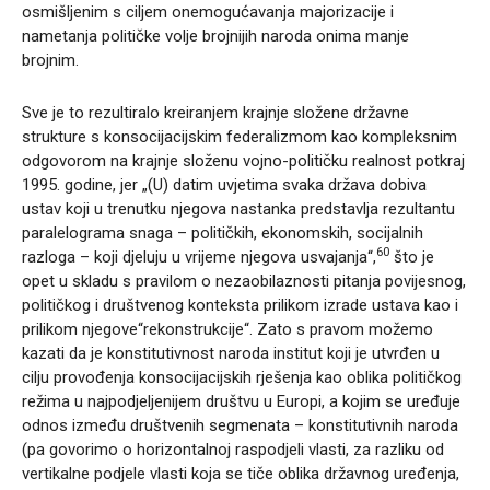
osmišljenim s ciljem onemogućavanja majorizacije i
nametanja političke volje brojnijih naroda onima manje
brojnim.
Sve je to rezultiralo kreiranjem krajnje složene državne
strukture s konsocijacijskim federalizmom kao kompleksnim
odgovorom na krajnje složenu vojno-političku realnost potkraj
1995. godine, jer „(U) datim uvjetima svaka država dobiva
ustav koji u trenutku njegova nastanka predstavlja rezultantu
paralelograma snaga – političkih, ekonomskih, socijalnih
60
razloga – koji djeluju u vrijeme njegova usvajanja“,
što je
opet u skladu s pravilom o nezaobilaznosti pitanja povijesnog,
političkog i društvenog konteksta prilikom izrade ustava kao i
prilikom njegove“rekonstrukcije“. Zato s pravom možemo
kazati da je konstitutivnost naroda institut koji je utvrđen u
cilju provođenja konsocijacijskih rješenja kao oblika političkog
režima u najpodjeljenijem društvu u Europi, a kojim se uređuje
odnos između društvenih segmenata – konstitutivnih naroda
(pa govorimo o horizontalnoj raspodjeli vlasti, za razliku od
vertikalne podjele vlasti koja se tiče oblika državnog uređenja,