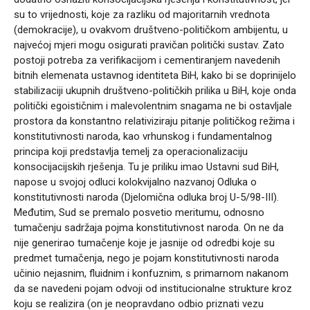
su to vrijednosti, koje za razliku od majoritarnih vrednota
(demokracije), u ovakvom društveno-političkom ambijentu, u
najvećoj mjeri mogu osigurati pravičan politički sustav. Zato
postoji potreba za verifikacijom i cementiranjem navedenih
bitnih elemenata ustavnog identiteta BiH, kako bi se doprinijelo
stabilizaciji ukupnih društveno-političkih prilika u BiH, koje onda
politički egoističnim i malevolentnim snagama ne bi ostavljale
prostora da konstantno relativiziraju pitanje političkog režima i
konstitutivnosti naroda, kao vrhunskog i fundamentalnog
principa koji predstavlja temelj za operacionalizaciju
konsocijacijskih rješenja. Tu je priliku imao Ustavni sud BiH,
napose u svojoj odluci kolokvijalno nazvanoj Odluka o
konstitutivnosti naroda (Djelomična odluka broj U-5/98-III).
Međutim, Sud se premalo posvetio meritumu, odnosno
tumačenju sadržaja pojma konstitutivnost naroda. On ne da
nije generirao tumačenje koje je jasnije od odredbi koje su
predmet tumačenja, nego je pojam konstitutivnosti naroda
učinio nejasnim, fluidnim i konfuznim, s primarnom nakanom
da se navedeni pojam odvoji od institucionalne strukture kroz
koju se realizira (on je neopravdano odbio priznati vezu