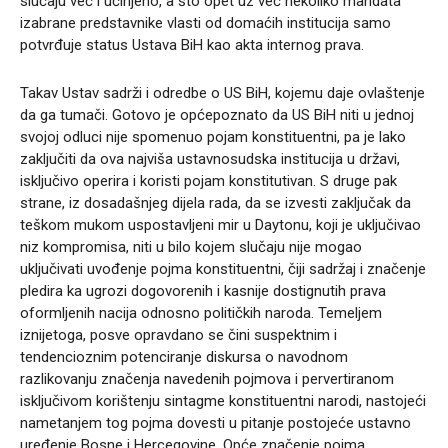
slučaju već i učinjeno, a što opet uz već nekoliko mandata
izabrane predstavnike vlasti od domaćih institucija samo
potvrđuje status Ustava BiH kao akta internog prava.
Takav Ustav sadrži i odredbe o US BiH, kojemu daje ovlaštenje
da ga tumači. Gotovo je općepoznato da US BiH niti u jednoj
svojoj odluci nije spomenuo pojam konstituentni, pa je lako
zaključiti da ova najviša ustavnosudska institucija u državi,
isključivo operira i koristi pojam konstitutivan. S druge pak
strane, iz dosadašnjeg dijela rada, da se izvesti zaključak da
teškom mukom uspostavljeni mir u Daytonu, koji je uključivao
niz kompromisa, niti u bilo kojem slučaju nije mogao
uključivati uvođenje pojma konstituentni, čiji sadržaj i značenje
pledira ka ugrozi dogovorenih i kasnije dostignutih prava
oformljenih nacija odnosno političkih naroda. Temeljem
iznijetoga, posve opravdano se čini suspektnim i
tendencioznim potenciranje diskursa o navodnom
razlikovanju značenja navedenih pojmova i pervertiranom
isključivom korištenju sintagme konstituentni narodi, nastojeći
nametanjem tog pojma dovesti u pitanje postojeće ustavno
uređenje Bosne i Hercegovine. Opće značenje pojma