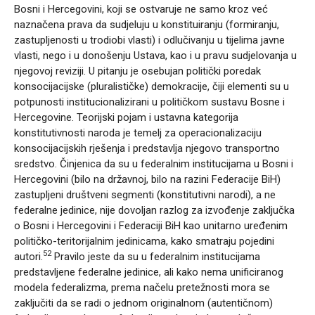
Bosni i Hercegovini, koji se ostvaruje ne samo kroz već
naznačena prava da sudjeluju u konstituiranju (formiranju,
zastupljenosti u trodiobi vlasti) i odlučivanju u tijelima javne
vlasti, nego i u donošenju Ustava, kao i u pravu sudjelovanja u
njegovoj reviziji. U pitanju je osebujan politički poredak
konsocijacijske (pluralističke) demokracije, čiji elementi su u
potpunosti institucionalizirani u političkom sustavu Bosne i
Hercegovine. Teorijski pojam i ustavna kategorija
konstitutivnosti naroda je temelj za operacionalizaciju
konsocijacijskih rješenja i predstavlja njegovo transportno
sredstvo. Činjenica da su u federalnim institucijama u Bosni i
Hercegovini (bilo na državnoj, bilo na razini Federacije BiH)
zastupljeni društveni segmenti (konstitutivni narodi), a ne
federalne jedinice, nije dovoljan razlog za izvođenje zaključka
o Bosni i Hercegovini i Federaciji BiH kao unitarno uređenim
političko-teritorijalnim jedinicama, kako smatraju pojedini
52
autori.
Pravilo jeste da su u federalnim institucijama
predstavljene federalne jedinice, ali kako nema unificiranog
modela federalizma, prema načelu pretežnosti mora se
zaključiti da se radi o jednom originalnom (autentičnom)