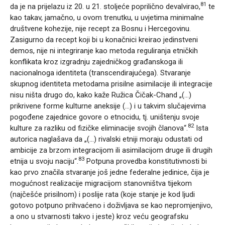
81
da je na prijelazu iz 20. u 21. stoljeće poprilično devalvirao,
te
kao takav, jamačno, u ovom trenutku, u uvjetima minimalne
društvene kohezije, nije recept za Bosnu i Hercegovinu.
Zasigurno da recept koji bi u konačnici kreirao jedinstveni
demos, nije ni integriranje kao metoda reguliranja etničkih
konflikata kroz izgradnju zajedničkog građanskoga ili
nacionalnoga identiteta (transcendirajućega). Stvaranje
skupnog identiteta metodama prisilne asimilacije ili integracije
nisu ništa drugo do, kako kaže Ružica Čičak-Chand „(…)
prikrivene forme kulturne aneksije (…) i u takvim slučajevima
pogođene zajednice govore o etnocidu, tj. uništenju svoje
82
kulture za razliku od fizičke eliminacije svojih članova“.
Ista
autorica naglašava da „(…) rivalski etniji moraju odustati od
ambicije za brzom integracijom ili asimilacijom druge ili drugih
83
etnija u svoju naciju“.
Potpuna provedba konstitutivnosti bi
kao prvo značila stvaranje još jedne federalne jedinice, čija je
mogućnost realizacije migracijom stanovništva tijekom
(najčešće prisilnom) i poslije rata (koje stanje je kod ljudi
gotovo potpuno prihvaćeno i doživljava se kao nepromjenjivo,
a ono u stvarnosti takvo i jeste) kroz veću geografsku