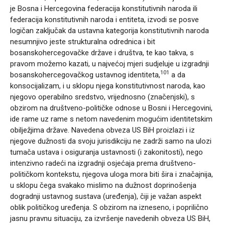
je Bosna i Hercegovina federacija konstitutivnih naroda ili
federacija konstitutivnih naroda i entiteta, izvodi se posve
logičan zaključak da ustavna kategorija konstitutivnih naroda
nesumnjivo jeste strukturalna odrednica i bit
bosanskohercegovačke države i društva, te kao takva, s
pravom možemo kazati, u najvećoj mjeri sudjeluje u izgradnji
101
bosanskohercegovačkog ustavnog identiteta,
a da
konsocijalizam, i u sklopu njega konstitutivnost naroda, kao
njegovo operabilno sredstvo, vrijednosno (značenjski), s
obzirom na društveno-političke odnose u Bosni i Hercegovini,
ide rame uz rame s netom navedenim mogućim identitetskim
obilježjima države. Navedena obveza US BiH proizlazi i iz
njegove dužnosti da svoju jurisdikciju ne zadrži samo na ulozi
tumača ustava i osiguranja ustavnosti (i zakonitosti), nego
intenzivno radeći na izgradnji osjećaja prema društveno-
političkom kontekstu, njegova uloga mora biti šira i značajnija,
u sklopu čega svakako mislimo na dužnost doprinošenja
dogradnji ustavnog sustava (uređenja), čiji je važan aspekt
oblik političkog uređenja. S obzirom na izneseno, i poprilično
jasnu pravnu situaciju, za izvršenje navedenih obveza US BiH,