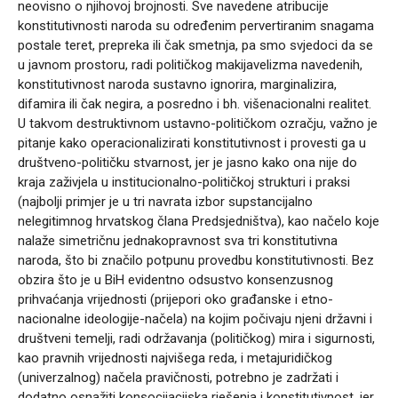
neovisno o njihovoj brojnosti. Sve navedene atribucije
konstitutivnosti naroda su određenim pervertiranim snagama
postale teret, prepreka ili čak smetnja, pa smo svjedoci da se
u javnom prostoru, radi političkog makijavelizma navedenih,
konstitutivnost naroda sustavno ignorira, marginalizira,
difamira ili čak negira, a posredno i bh. višenacionalni realitet.
U takvom destruktivnom ustavno-političkom ozračju, važno je
pitanje kako operacionalizirati konstitutivnost i provesti ga u
društveno-političku stvarnost, jer je jasno kako ona nije do
kraja zaživjela u institucionalno-političkoj strukturi i praksi
(najbolji primjer je u tri navrata izbor supstancijalno
nelegitimnog hrvatskog člana Predsjedništva), kao načelo koje
nalaže simetričnu jednakopravnost sva tri konstitutivna
naroda, što bi značilo potpunu provedbu konstitutivnosti. Bez
obzira što je u BiH evidentno odsustvo konsenzusnog
prihvaćanja vrijednosti (prijepori oko građanske i etno-
nacionalne ideologije-načela) na kojim počivaju njeni državni i
društveni temelji, radi održavanja (političkog) mira i sigurnosti,
kao pravnih vrijednosti najvišega reda, i metajuridičkog
(univerzalnog) načela pravičnosti, potrebno je zadržati i
dodatno osnažiti konsocijacijska rješenja i konstitutivnost, jer