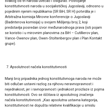
svakog od tri naroda uvećao i osigurao. Postojanje
konstitutivnosti naroda u socijalističkoj Jugoslaviji, odnosno u
pojedinim njenim republikama (SR BiH, SR H) potvrdila je i
Arbitražna komisija Mirovne konferencije o Jugoslaviji
(Badinterova komisija) u svojem Mišljenju broj 2, koji
predstavlja posredan izvor međunarodnoga prava (isti pojam
se koristio i u mirovnim planovima za BiH – Cutillierov plan,
Vance-Owenov plan, Owen-Stoltenbergov plan i Plan Kontakt
grupe).
Apsolutnost načela konstitutivnosti
Manji broj pripadnika jednog konstitutivnoga naroda ne može
biti odlučan ustavni razlog za njihovu neravnopravnost i
nejednakost, jer i ravnopravnost i jednakost proizlaze iz pojma
konstitutivnosti. Ovo se iščitava iz apsolutnog značenja
načela konstitutivnosti. „Kao apsolutna ustavna kategorija,
konstitutivnost ne dopušta relativne kvalifikacije u smislu