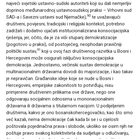
najveći svjetski ustavno-sudski autoriteti koji su dali nemjerljiv
doprinos međunarodnoj ustavnosudskoj praksi – Vrhovni sud
90
SAD-a i Savezni ustavni sud Njemačke),
te uvažavajući
društveni, povijesni, tradicijski i religijski kontekst, potrebno
zadržati i dodatno ojačati institucionalizirana konsocijacijska
rješenja, jer, očito, da je za viši stupanj demokratizacije
(pogotovo u praksi), od postojećeg, neophodan pravičniji
91
politički sustav,
koji u ovoj fazi društvenog razvitka u Bosni i
Hercegovini može osigurati isključivo konsocijacijska
demokracija. Jednostavno, većinski sustav demokracije u
multinacionalnim državama dovodi do majorizacije, i kao takav
je nepravičan. Građanske ideje koje se nude u Bosni i
Hercegovini, empirijske zakonitosti to potvrđuju, nisu
primjerene društvenim prilikama ove države, nego one
odgovaraju socijalnim odnosima u mononacionalnim
državama ili državama s titularnom nacijom. U podijeljenim
društvima, kakvo je ono bosanskohercegovačko, kao što smo
već kazali, nema demokracije čak kada bi se i u cijelosti
poštovala pojedinačna prava i slobode, ukoliko se osim njih ne
poštuje pravo svakog kolektiviteta da sudjeluje u odlučivanju,