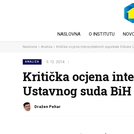
NASLOVNA
O INSTITUTU
NOVO
Naslovna
Analiza
Kritička ocjena interpretativnih aspekata Odluke 
9. 12. 2014.
ANALIZA
Kritička ocjena int
Ustavnog suda BiH od
Dražen Pehar