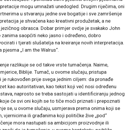
rpretacije mogu umnažati unedogled. Drugim riječima, oni
rtnerima u stvaranju jedne sve bogatije i sve zamršenije
pretacija je shvaćena kao kreativni produžetak, a ne
 jezičnog obrasca. Dobar primjer ovdje je svakako John
e zanima saopćiti neko jasno i određeno, dobro
rati i tjerati slušatelja na kreiranje novih interpretacija.
a pjesma „I am the Walrus“.
enje razlikuje se od takve vrste tumačenja. Naime,
jerice, Biblije. Tumač, u ovome slučaju, pristupa
 je rukovođen prije svega jednim ciljem: da pronađe
zet kao autoritativan, kao tekst koji već nosi određenu
 Ustava, naprosto se treba sastojati u identificiranju jednog
koje će svi oni kojih se to tiče moći priznati i prepoznati
enje se, u ovome slučaju, usmjerava prema onima koji se
jernicima ili građanima koji političke žive „pod“
enje mora nastupati sa ambicijom proizvodnje ili
k znači da je tumačenje, u ovome kontekstu, najbliže