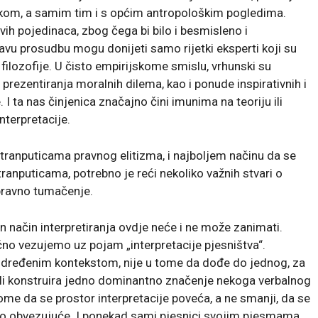
kom, a samim tim i s općim antropološkim pogledima.
ih pojedinaca, zbog čega bi bilo i besmisleno i
avu prosudbu mogu donijeti samo rijetki eksperti koji su
 filozofije. U čisto empirijskome smislu, vrhunski su
 prezentiranja moralnih dilema, kao i ponude inspirativnih i
 I ta nas činjenica značajno čini imunima na teoriju ili
nterpretacije.
anputicama pravnog elitizma, i najboljem načinu da se
anputicama, potrebno je reći nekoliko važnih stvari o
pravno tumačenje.
an način interpretiranja ovdje neće i ne može zanimati.
ično vezujemo uz pojam „interpretacije pjesništva“.
n određenim kontekstom, nije u tome da dođe do jednog, za
ili konstruira jedno dominantno značenje nekoga verbalnog
tome da se prostor interpretacije poveća, a ne smanji, da se
no obvezujuće. I ponekad sami pjesnici svojim pjesmama