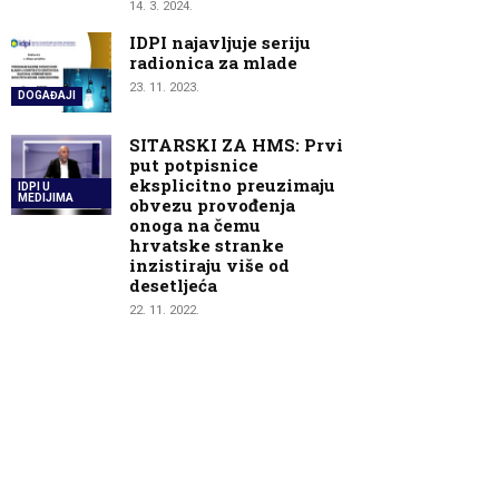
14. 3. 2024.
IDPI najavljuje seriju
radionica za mlade
23. 11. 2023.
DOGAĐAJI
SITARSKI ZA HMS: Prvi
put potpisnice
eksplicitno preuzimaju
IDPI U
MEDIJIMA
obvezu provođenja
onoga na čemu
hrvatske stranke
inzistiraju više od
desetljeća
22. 11. 2022.