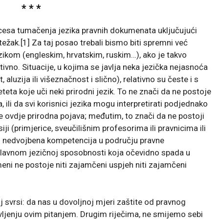
* * *
ocesa tumačenja jezika pravnih dokumenata uključujući
težak.[1] Za taj posao trebali bismo biti spremni već
kom (engleskim, hrvatskim, ruskim…), ako je takvo
ivno. Situacije, u kojima se javlja neka jezička nejasnoća
 aluzija ili višeznačnost i slično), relativno su česte i s
eta koje uči neki prirodni jezik. To ne znači da ne postoje
ka, ili da svi korisnici jezika mogu interpretirati podjednako
ije ovdje prirodna pojava; međutim, to znači da ne postoji
ji (primjerice, sveučilišnim profesorima ili pravnicima ili
a i nedvojbena kompetencija u području pravne
 uglavnom jezičnoj sposobnosti koja očevidno spada u
eni ne postoje niti zajamčeni uspjeh niti zajamčeni
j svrsi: da nas u dovoljnoj mjeri zaštite od pravnog
vljenju ovim pitanjem. Drugim riječima, ne smijemo sebi