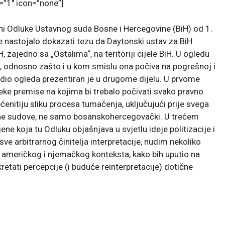
=”1″ icon=”none”]
eni Odluke Ustavnog suda Bosne i Hercegovine (BiH) od 1.
e nastojalo dokazati tezu da Daytonski ustav za BiH
H, zajedno sa „Ostalima“, na teritoriji cijele BiH. U ogledu
a, odnosno zašto i u kom smislu ona počiva na pogrešnoj i
aj dio ogleda prezentiran je u drugome dijelu. U prvome
eke premise na kojima bi trebalo počivati svako pravno
nitiju sliku procesa tumačenja, uključujući prije svega
tavne sudove, ne samo bosanskohercegovački. U trećem
ene koja tu Odluku objašnjava u svjetlu ideje politizacije i
ve arbitrarnog činitelja interpretacije, nudim nekoliko
z američkog i njemačkog konteksta, kako bih uputio na
retati percepcije (i buduće reinterpretacije) dotične