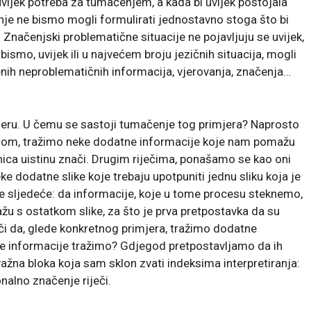
ijek potreba za tumačenjem, a kada bi uvijek postojala
nje ne bismo mogli formulirati jednostavno stoga što bi
 Značenjski problematične situacije ne pojavljuju se uvijek,
 bismo, uvijek ili u najvećem broju jezičnih situacija, mogli
nih neproblematičnih informacija, vjerovanja, značenja…
eru. U čemu se sastoji tumačenje tog primjera? Naprosto
jerom, tražimo neke dodatne informacije koje nam pomažu
nica uistinu znači. Drugim riječima, ponašamo se kao oni
eke dodatne slike koje trebaju upotpuniti jednu sliku koja je
je sljedeće: da informacije, koje u tome procesu steknemo,
žu s ostatkom slike, za što je prva pretpostavka da su
či da, glede konkretnog primjera, tražimo dodatne
te informacije tražimo? Gdjegod pretpostavljamo da ih
ažna bloka koja sam sklon zvati indeksima interpretiranja:
nalno značenje riječi.