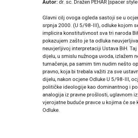
Autor:
dr. sc. Dražen PEHAR [spacer style
Glavni cilj ovoga ogleda sastoji se u ocj
srpnja 2000. (U 5/98-III), odluke kojom s
implicira konstitutivnost sva tri naroda Bi
pokazujem zašto je ta odluka neuvjerljiv
neuvjerljivoj interpretaciji Ustava BiH. T
dijelu, u smislu nužnoga uvoda, izlažem n
tumačenje, pa samim tim nudim nešto opće
pravno, koja bi trebala važiti za sve us
dijelu, nakon ocjene Odluke U 5/98-III, ocj
političke ideologije kao dominantnog i pos
analogija iz pravne prošlosti, uglavnom i
vjerojatne buduće pravce u kojima će se k
Odluke.