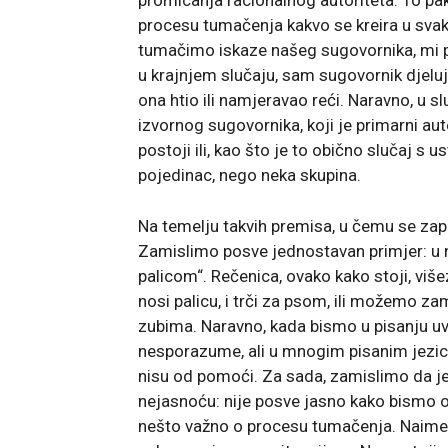
procesu tumačenja kakvo se kreira u sva
tumačimo iskaze našeg sugovornika, mi p
u krajnjem slučaju, sam sugovornik djeluje
ona htio ili namjeravao reći. Naravno, u s
izvornog sugovornika, koji je primarni aut
postoji ili, kao što je to obično slučaj s 
pojedinac, nego neka skupina.
Na temelju takvih premisa, u čemu se zapr
Zamislimo posve jednostavan primjer: u 
palicom“. Rečenica, ovako kako stoji, viš
nosi palicu, i trči za psom, ili možemo zam
zubima. Naravno, kada bismo u pisanju uvij
nesporazume, ali u mnogim pisanim jezici
nisu od pomoći. Za sada, zamislimo da je 
nejasnoću: nije posve jasno kako bismo ov
nešto važno o procesu tumačenja. Naime