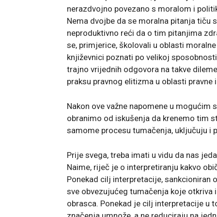
nerazdvojno povezano s moralom i politi
Nema dvojbe da se moralna pitanja tiču sv
neproduktivno reći da o tim pitanjima zdr
se, primjerice, školovali u oblasti moralne
književnici poznati po velikoj sposobnosti
trajno vrijednih odgovora na takve dileme.
praksu pravnog elitizma u oblasti pravne i
Nakon ove važne napomene u mogućim str
obranimo od iskušenja da krenemo tim str
samome procesu tumačenja, uključuju i 
Prije svega, treba imati u vidu da nas jed
Naime, riječ je o interpretiranju kakvo ob
Ponekad cilj interpretacije, sankcionira
sve obvezujućeg tumačenja koje otkriva 
obrasca. Ponekad je cilj interpretacije u 
značenja umnože, a ne reduciraju na jed