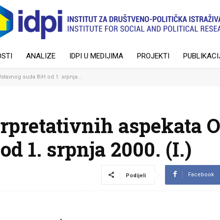
STI
ANALIZE
IDPI U MEDIJIMA
PROJEKTI
PUBLIKACI
Ustavnog suda BiH od 1. srpnja...
erpretativnih aspekata 
 1. srpnja 2000. (I.)
Facebook
Podijeli