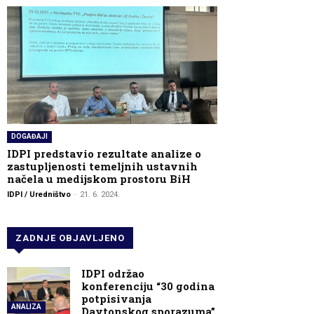
DOGAĐAJI
IDPI predstavio rezultate analize o
zastupljenosti temeljnih ustavnih
načela u medijskom prostoru BiH
IDPI / Uredništvo
-
21. 6. 2024.
ZADNJE OBJAVLJENO
IDPI održao
konferenciju “30 godina
potpisivanja
ANALIZA
Daytonskog sporazuma”