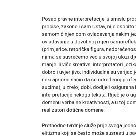
Posao pravne interpretacije, u smislu pr
propise, zakone i sam Ustav, nije osobito 
samom činjenicom ovladavanja nekim jezi
ovladavanje u dovoljnoj mjeri samoreflekt
(primjerice, retorička figura, nedorečenost,
njima se susrećemo već u svojoj ulozi djet
manje ili više kreativni interpretatori jezi
dobro i uvjerljivo; individualne su varijac
neki apriorni način da se određenoj profesi
sucima), u zreloj dobi, dodijeli osiguran
interpretacije nekoga teksta. Riječ je o
domenu verbalne kreativnosti, a u toj dom
realizatori dotične domene.
Prethodne tvrdnje služe prije svega jedno
elitizma koji se često može susresti u ba