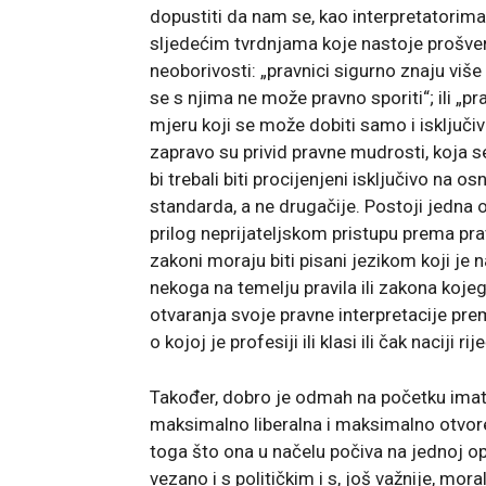
dopustiti da nam se, kao interpretatori
sljedećim tvrdnjama koje nastoje prošverc
neoborivosti: „pravnici sigurno znaju više
se s njima ne može pravno sporiti“; ili „
mjeru koji se može dobiti samo i isključ
zapravo su privid pravne mudrosti, koja se
bi trebali biti procijenjeni isključivo na 
standarda, a ne drugačije. Postoji jedna
prilog neprijateljskom pristupu prema pra
zakoni moraju biti pisani jezikom koji je
nekoga na temelju pravila ili zakona koje
otvaranja svoje pravne interpretacije pre
o kojoj je profesiji ili klasi ili čak naciji rije
Također, dobro je odmah na početku imati
maksimalno liberalna i maksimalno otvor
toga što ona u načelu počiva na jednoj op
vezano i s političkim i s, još važnije, mo