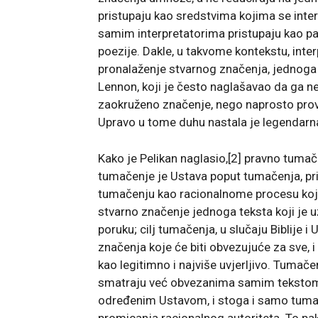
pristupaju kao sredstvima kojima se inte
samim interpretatorima pristupaju kao pa
poezije. Dakle, u takvome kontekstu, inter
pronalaženje stvarnog značenja, jednoga
Lennon, koji je često naglašavao da ga n
zaokruženo značenje, nego naprosto provoci
Upravo u tome duhu nastala je legendarn
Kako je Pelikan naglasio,[2] pravno tumač
tumačenje je Ustava poput tumačenja, prim
tumačenju kao racionalnome procesu koji
stvarno značenje jednoga teksta koji je u
poruku; cilj tumačenja, u slučaju Biblije i
značenja koje će biti obvezujuće za sve, i 
kao legitimno i najviše uvjerljivo. Tumač
smatraju već obvezanima samim tekstom, v
određenim Ustavom, i stoga i samo tumač
promicanja racionalnog autoriteta. To pa