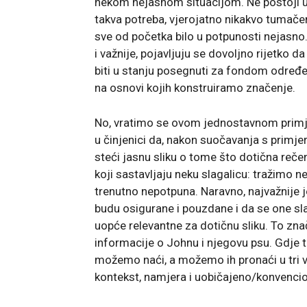
nekom nejasnom situacijom. Ne postoji uv
takva potreba, vjerojatno nikakvo tumače
sve od početka bilo u potpunosti nejasno.
i važnije, pojavljuju se dovoljno rijetko da
biti u stanju posegnuti za fondom određe
na osnovi kojih konstruiramo značenje.
No, vratimo se ovom jednostavnom primj
u činjenici da, nakon suočavanja s prim
steći jasnu sliku o tome što dotična reče
koji sastavljaju neku slagalicu: tražimo n
trenutno nepotpuna. Naravno, najvažnije 
budu osigurane i pouzdane i da se one sla
uopće relevantne za dotičnu sliku. To zna
informacije o Johnu i njegovu psu. Gdje 
možemo naći, a možemo ih pronaći u tri v
kontekst, namjera i uobičajeno/konvencio