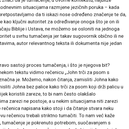
kodnevnim situacijama razmjene jezičnih poruka – kada
retpostavljamo da ti iskazi nose određeno značenje te da,
 kao ključni autoritet za određivanje onoga što je on ili
lučaju Biblije i Ustava, ne možemo se osloniti na jednoga
oritet u svrhu tumačenja jer takav sugovornik obično ili ne
ustavima, autor relevantnog teksta ili dokumenta nije jedan
avo sastoji proces tumačenja, i što je njegova bit?
nekom tekstu vidimo rečenicu „John trči za psom s
eznačna je. Možemo, nakon čitanja, zamisliti Johna kako
isliti Johna bez palice kako trči za psom koji drži palicu u
ek koristili zareze, to bi nam često olakšalo
ma zarezi ne postoje, a u nekim situacijama niti zarezi
rečenica napisana kako stoji i da čitanje stvara neku
u rečenicu trebali striktno tumačiti. To nam već kaže
, tumačenje je pokrenuto potrebom, suočavanjem s