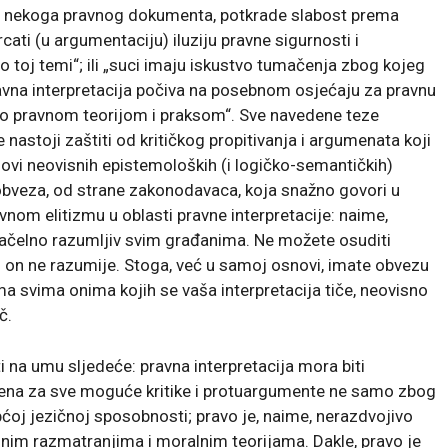
ma nekoga pravnog dokumenta, potkrade slabost prema
ati (u argumentaciju) iluziju pravne sigurnosti i
 o toj temi“; ili „suci imaju iskustvo tumačenja zbog kojeg
pravna interpretacija počiva na posebnom osjećaju za pravnu
ivo pravnom teorijom i praksom“. Sve navedene teze
 nastoji zaštiti od kritičkog propitivanja i argumenata koji
osnovi neovisnih epistemoloških (i logičko-semantičkih)
 obveza, od strane zakonodavaca, koja snažno govori u
vnom elitizmu u oblasti pravne interpretacije: naime,
 načelno razumljiv svim građanima. Ne možete osuditi
g on ne razumije. Stoga, već u samoj osnovi, imate obvezu
ma svima onima kojih se vaša interpretacija tiče, neovisno
č.
 na umu sljedeće: pravna interpretacija mora biti
ena za sve moguće kritike i protuargumente ne samo zbog
ćoj jezičnoj sposobnosti; pravo je, naime, nerazdvojivo
ralnim razmatranjima i moralnim teorijama. Dakle, pravo je