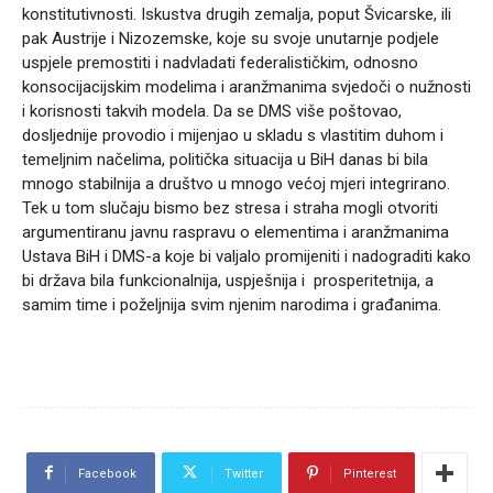
konstitutivnosti. Iskustva drugih zemalja, poput Švicarske, ili
pak Austrije i Nizozemske, koje su svoje unutarnje podjele
uspjele premostiti i nadvladati federalističkim, odnosno
konsocijacijskim modelima i aranžmanima svjedoči o nužnosti
i korisnosti takvih modela. Da se DMS više poštovao,
dosljednije provodio i mijenjao u skladu s vlastitim duhom i
temeljnim načelima, politička situacija u BiH danas bi bila
mnogo stabilnija a društvo u mnogo većoj mjeri integrirano.
Tek u tom slučaju bismo bez stresa i straha mogli otvoriti
argumentiranu javnu raspravu o elementima i aranžmanima
Ustava BiH i DMS-a koje bi valjalo promijeniti i nadograditi kako
bi država bila funkcionalnija, uspješnija i prosperitetnija, a
samim time i poželjnija svim njenim narodima i građanima.
Facebook
Twitter
Pinterest