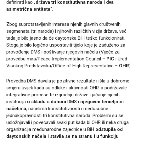
definirati kao „
država tri konstitutivna naroda i dva
asimetrična entiteta
“.
Zbog suprotstavljenih interesa njenih glavnih društvenih
segmenata (tri naroda) i njihovih različitih vizija države, već
tada je bilo jasno da će daytonska BiH teško funkcionirati.
Stoga je bilo logično uspostaviti tijelo koje je zaduženo za
provođenje DMS i poštivanje njegovih načela (Vijeće za
provedbu mira/Peace Implementation Council –
PIC
i Ured
Visokog Predstavnika/Office of High Representative –
OHR
).
Provedba DMS davala je pozitivne rezultate i išla u dobrome
smjeru uvijek kada su odluke i aktivnosti OHR-a podržavale
integrativne procese te izgradnju države i jačanje njenih
institucija
u skladu s duhom
DMS i
njegovim temeljnim
načelima
, načelima konstitutivnosti i međusobne
jednakopravnosti tri konstitutivna naroda. Problemi su se
usložnjavali i povećavali svaki put kada bi OHR ili neka druga
organizacija međunarodne zajednice u BiH
odstupila od
daytonskih načela i stavila se na stranu i u funkciju