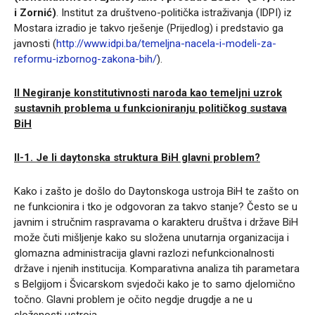
i Zornić)
. Institut za društveno-politička istraživanja (IDPI) iz
Mostara izradio je takvo rješenje (Prijedlog) i predstavio ga
javnosti (
http://www.idpi.ba/temeljna-nacela-i-modeli-za-
reformu-izbornog-zakona-bih/
).
II Negiranje konstitutivnosti naroda kao temeljni uzrok
sustavnih problema u funkcioniranju političkog sustava
BiH
II-1.
Je li daytonska struktura BiH glavni problem?
Kako i zašto je došlo do Daytonskoga ustroja BiH te zašto on
ne funkcionira i tko je odgovoran za takvo stanje? Često se u
javnim i stručnim raspravama o karakteru društva i države BiH
može čuti mišljenje kako su složena unutarnja organizacija i
glomazna administracija glavni razlozi nefunkcionalnosti
države i njenih institucija. Komparativna analiza tih parametara
s Belgijom i Švicarskom svjedoči kako je to samo djelomično
točno. Glavni problem je očito negdje drugdje a ne u
složenosti ustroja.