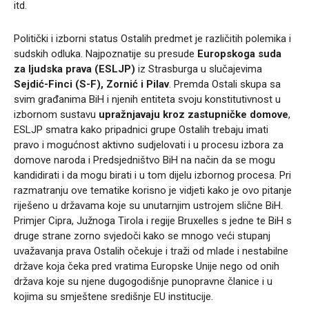
itd.
Politički i izborni status Ostalih predmet je različitih polemika i
sudskih odluka. Najpoznatije su presude
Europskoga suda
za ljudska prava (ESLJP)
iz Strasburga u slučajevima
Sejdić-Finci (S-F), Zornić i Pilav
. Premda Ostali skupa sa
svim građanima BiH i njenih entiteta svoju konstitutivnost u
izbornom sustavu
upražnjavaju kroz zastupničke domove
,
ESLJP smatra kako pripadnici grupe Ostalih trebaju imati
pravo i mogućnost aktivno sudjelovati i u procesu izbora za
domove naroda i Predsjedništvo BiH na način da se mogu
kandidirati i da mogu birati i u tom dijelu izbornog procesa. Pri
razmatranju ove tematike korisno je vidjeti kako je ovo pitanje
riješeno u državama koje su unutarnjim ustrojem slične BiH.
Primjer Cipra, Južnoga Tirola i regije Bruxelles s jedne te BiH s
druge strane zorno svjedoči kako se mnogo veći stupanj
uvažavanja prava Ostalih očekuje i traži od mlade i nestabilne
države koja čeka pred vratima Europske Unije nego od onih
država koje su njene dugogodišnje punopravne članice i u
kojima su smještene središnje EU institucije.