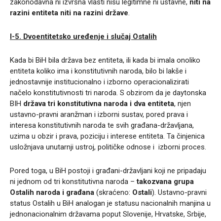
zakonodavna ni izvršna vlasti nisu legitimne ni ustavne,
niti na
razini entiteta niti na razini države
.
I-5.
Dvoentitetsko uređenje i slučaj Ostalih
Kada bi BiH bila država bez entiteta, ili kada bi imala onoliko
entiteta koliko ima i konstitutivnih naroda, bilo bi lakše i
jednostavnije institucionalno i izborno operacionalizirati
načelo konstitutivnosti tri naroda. S obzirom da je daytonska
BIH
država tri konstitutivna naroda i dva entiteta
, njen
ustavno-pravni aranžman i izborni sustav, pored prava i
interesa konstitutivnih naroda te svih građana-državljana,
uzima u obzir i prava, poziciju i interese entiteta. Ta činjenica
usložnjava unutarnji ustroj, političke odnose i izborni proces.
Pored toga, u BiH postoji i građani-državljani koji ne pripadaju
ni jednom od tri konstitutivna naroda –
takozvana grupa
Ostalih naroda i građana
(skraćeno:
Ostali
). Ustavno-pravni
status Ostalih u BiH analogan je statusu nacionalnih manjina u
jednonacionalnim državama poput Slovenije, Hrvatske, Srbije,