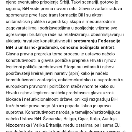
njeno eventualno pripojenje Srbiji. Takvi scenariji, gotovo je
sigurno, BiH vode prema novom ratu. Glavni izvođači radova
spomenute prve faze transformacije BiH su akteri
unitarističkih politika i agendi koji skupa s međunarodnim
zagovarateljima i podržavateljima u posljednje vrijeme sve
agresivnije i brutalnije rade na relativiziranju, obesmišljavanju i
ukidanju hrvatske konstitutivnosti i
pretvaranju Federacije
BiH u unitarno-građanski, odnosno bošnjački entitet
.
Glavna pravna prepreka tome procesu je ustavno načelo
konstitutivnosti, a glavna politička prepreka Hrvati i njihovi
legitimni politički predstavnici. Stoga su unitaristi i njihovi
podržavatelji kreirali javni narativ (spin) kako je načelo
konstitutivnosti zastarjelo, antidemokratsko i u suprotnosti s
europskom pravnom i političkom stečevinom te kako su
Hrvati i njihovi legitimni politički predstavnici glavni uzrok
blokada i nefunkcionalnosti države, oni koji razgrađuju BiH
tražeći više prava nego što im pripada. Istina je upravo
suprotna. Konstitutivnost naroda je temeljno/natkrovljujuće
načelo Ustava BiH. Švicarska, Belgija, Cipar, Italija, Austrija,
Nizozemska i Velika Britanija, među ostalima, pa i sama EU,
svjedoče kako je načelo konstitutivnosti, s drugim nazivima ali