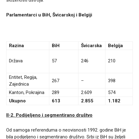
Parlamentarci u BiH, Švicarskoj i Belgiji
Razina
BiH
Švicarska
Belgija
Država
57
246
210
Entitet, Regija,
267
–
398
Zajednica
Kanton, Pokrajina
289
2.609
574
Ukupno
613
2.855
1.182
II-2.
Podijeljeno i segmentirano društvo
Od samoga referenduma o neovisnosti 1992. godine BiH je
bila podijeljeno i segmentirano društvo. Srbi iz BiH su željeli