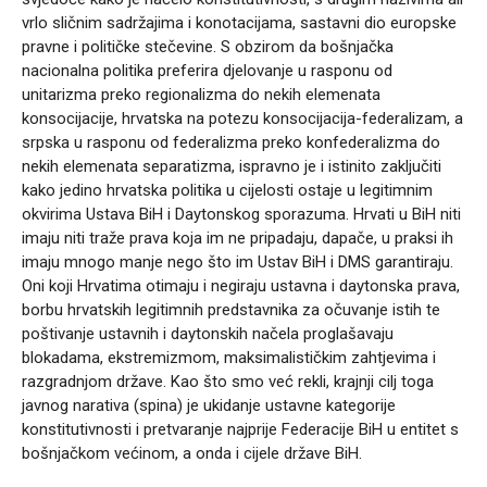
vrlo sličnim sadržajima i konotacijama, sastavni dio europske
pravne i političke stečevine. S obzirom da bošnjačka
nacionalna politika preferira djelovanje u rasponu od
unitarizma preko regionalizma do nekih elemenata
konsocijacije, hrvatska na potezu konsocijacija-federalizam, a
srpska u rasponu od federalizma preko konfederalizma do
nekih elemenata separatizma, ispravno je i istinito zaključiti
kako jedino hrvatska politika u cijelosti ostaje u legitimnim
okvirima Ustava BiH i Daytonskog sporazuma. Hrvati u BiH niti
imaju niti traže prava koja im ne pripadaju, dapače, u praksi ih
imaju mnogo manje nego što im Ustav BiH i DMS garantiraju.
Oni koji Hrvatima otimaju i negiraju ustavna i daytonska prava,
borbu hrvatskih legitimnih predstavnika za očuvanje istih te
poštivanje ustavnih i daytonskih načela proglašavaju
blokadama, ekstremizmom, maksimalističkim zahtjevima i
razgradnjom države. Kao što smo već rekli, krajnji cilj toga
javnog narativa (spina) je ukidanje ustavne kategorije
konstitutivnosti i pretvaranje najprije Federacije BiH u entitet s
bošnjačkom većinom, a onda i cijele države BiH.