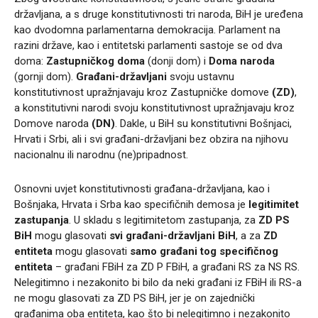
državljana, a s druge konstitutivnosti tri naroda, BiH je uređena
kao dvodomna parlamentarna demokracija. Parlament na
razini države, kao i entitetski parlamenti sastoje se od dva
doma:
Zastupničkog doma
(donji dom) i
Doma naroda
(gornji dom).
Građani-državljani
svoju ustavnu
konstitutivnost upražnjavaju kroz Zastupničke domove
(ZD)
,
a konstitutivni narodi svoju konstitutivnost upražnjavaju kroz
Domove naroda
(DN)
. Dakle, u BiH su konstitutivni Bošnjaci,
Hrvati i Srbi, ali i svi građani-državljani bez obzira na njihovu
nacionalnu ili narodnu (ne)pripadnost.
Osnovni uvjet konstitutivnosti građana-državljana, kao i
Bošnjaka, Hrvata i Srba kao specifičnih demosa je
legitimitet
zastupanja
. U skladu s legitimitetom zastupanja, za
ZD PS
BiH
mogu glasovati
svi građani-državljani BiH
, a za
ZD
entiteta
mogu glasovati
samo građani tog specifičnog
entiteta
– građani FBiH za ZD P FBiH, a građani RS za NS RS.
Nelegitimno i nezakonito bi bilo da neki građani iz FBiH ili RS-a
ne mogu glasovati za ZD PS BiH, jer je on zajednički
građanima oba entiteta, kao što bi nelegitimno i nezakonito