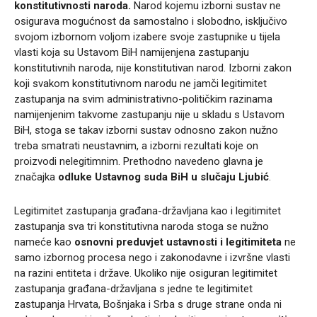
konstitutivnosti naroda.
Narod kojemu izborni sustav ne
osigurava mogućnost da samostalno i slobodno, isključivo
svojom izbornom voljom izabere svoje zastupnike u tijela
vlasti koja su Ustavom BiH namijenjena zastupanju
konstitutivnih naroda, nije konstitutivan narod. Izborni zakon
koji svakom konstitutivnom narodu ne jamči legitimitet
zastupanja na svim administrativno-političkim razinama
namijenjenim takvome zastupanju nije u skladu s Ustavom
BiH, stoga se takav izborni sustav odnosno zakon nužno
treba smatrati neustavnim, a izborni rezultati koje on
proizvodi nelegitimnim. Prethodno navedeno glavna je
značajka
odluke Ustavnog suda BiH u slučaju Ljubić
.
Legitimitet zastupanja građana-državljana kao i legitimitet
zastupanja sva tri konstitutivna naroda stoga se nužno
nameće kao
osnovni preduvjet ustavnosti i legitimiteta
ne
samo izbornog procesa nego i zakonodavne i izvršne vlasti
na razini entiteta i države. Ukoliko nije osiguran legitimitet
zastupanja građana-državljana s jedne te legitimitet
zastupanja Hrvata, Bošnjaka i Srba s druge strane onda ni