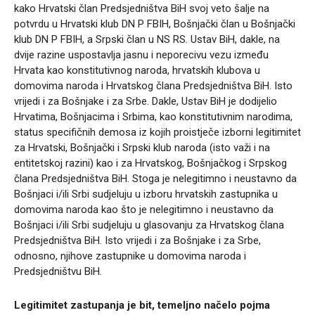
kako Hrvatski član Predsjedništva BiH svoj veto šalje na
potvrdu u Hrvatski klub DN P FBIH, Bošnjački član u Bošnjački
klub DN P FBIH, a Srpski član u NS RS. Ustav BiH, dakle, na
dvije razine uspostavlja jasnu i neporecivu vezu između
Hrvata kao konstitutivnog naroda, hrvatskih klubova u
domovima naroda i Hrvatskog člana Predsjedništva BiH. Isto
vrijedi i za Bošnjake i za Srbe. Dakle, Ustav BiH je dodijelio
Hrvatima, Bošnjacima i Srbima, kao konstitutivnim narodima,
status specifičnih demosa iz kojih proistječe izborni legitimitet
za Hrvatski, Bošnjački i Srpski klub naroda (isto važi i na
entitetskoj razini) kao i za Hrvatskog, Bošnjačkog i Srpskog
člana Predsjedništva BiH. Stoga je nelegitimno i neustavno da
Bošnjaci i/ili Srbi sudjeluju u izboru hrvatskih zastupnika u
domovima naroda kao što je nelegitimno i neustavno da
Bošnjaci i/ili Srbi sudjeluju u glasovanju za Hrvatskog člana
Predsjedništva BiH. Isto vrijedi i za Bošnjake i za Srbe,
odnosno, njihove zastupnike u domovima naroda i
Predsjedništvu BiH.
Legitimitet zastupanja je bit, temeljno načelo pojma