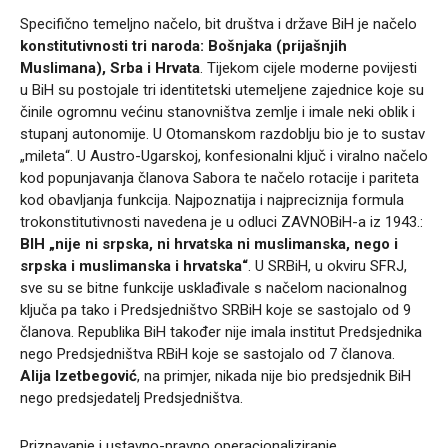
Specifično temeljno načelo, bit društva i države BiH je načelo
konstitutivnosti tri naroda: Bošnjaka (prijašnjih
Muslimana), Srba i Hrvata
. Tijekom cijele moderne povijesti
u BiH su postojale tri identitetski utemeljene zajednice koje su
činile ogromnu većinu stanovništva zemlje i imale neki oblik i
stupanj autonomije. U Otomanskom razdoblju bio je to sustav
„mileta“. U Austro-Ugarskoj, konfesionalni ključ i viralno načelo
kod popunjavanja članova Sabora te načelo rotacije i pariteta
kod obavljanja funkcija. Najpoznatija i najpreciznija formula
trokonstitutivnosti navedena je u odluci ZAVNOBiH-a iz 1943.:
BIH „nije ni srpska, ni hrvatska ni muslimanska, nego i
srpska i muslimanska i hrvatska“
. U SRBiH, u okviru SFRJ,
sve su se bitne funkcije usklađivale s načelom nacionalnog
ključa pa tako i Predsjedništvo SRBiH koje se sastojalo od 9
članova. Republika BiH također nije imala institut Predsjednika
nego Predsjedništva RBiH koje se sastojalo od 7 članova.
Alija Izetbegović
, na primjer, nikada nije bio predsjednik BiH
nego predsjedatelj Predsjedništva.
Priznavanje i ustavno-pravno operacionaliziranje