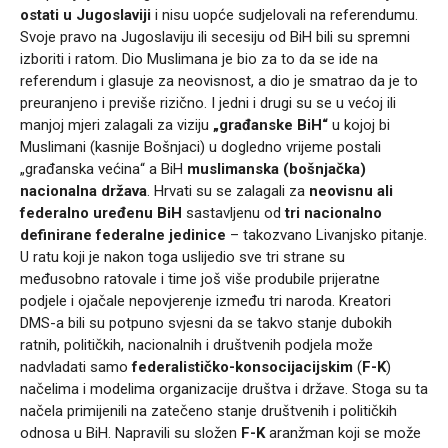
ostati u Jugoslaviji
i nisu uopće sudjelovali na referendumu.
Svoje pravo na Jugoslaviju ili secesiju od BiH bili su spremni
izboriti i ratom. Dio Muslimana je bio za to da se ide na
referendum i glasuje za neovisnost, a dio je smatrao da je to
preuranjeno i previše rizično. I jedni i drugi su se u većoj ili
manjoj mjeri zalagali za viziju
„građanske BiH“
u kojoj bi
Muslimani (kasnije Bošnjaci) u dogledno vrijeme postali
„građanska većina“ a BiH
muslimanska (bošnjačka)
nacionalna država
. Hrvati su se zalagali za
neovisnu ali
federalno uređenu BiH
sastavljenu od
tri nacionalno
definirane federalne jedinice
– takozvano Livanjsko pitanje.
U ratu koji je nakon toga uslijedio sve tri strane su
međusobno ratovale i time još više produbile prijeratne
podjele i ojačale nepovjerenje između tri naroda. Kreatori
DMS-a bili su potpuno svjesni da se takvo stanje dubokih
ratnih, političkih, nacionalnih i društvenih podjela može
nadvladati samo
federalističko-konsocijacijskim
(
F-K
)
načelima i modelima organizacije društva i države. Stoga su ta
načela primijenili na zatečeno stanje društvenih i političkih
odnosa u BiH. Napravili su složen
F-K
aranžman koji se može