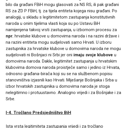
bilo da građani FBiH mogu glasovati za NS RS, ili pak građani
RS za ZD P FBiH, tj. za tijela entiteta kojega nisu građani. Po
analogiji, u skladu s legitimitetom zastupanja konstitutivnih
naroda u onim tijelima vlasti koja su po Ustavu BiH
namijenjena takvoj vrsti zastupanja, u izbornom procesu za
npr.
hrvatske klubove u domovima naroda i na razini države i
na razini entiteta mogu sudjelovati samo Hrvati. U izboru
zastupnika za hrvatske klubove u domovima naroda ne mogu
sudjelovati ni Bošnjaci ni Srbi jer oni
imaju svoje klubove
u
domovima naroda. Dakle, legitimitet zastupanja u hrvatskim
klubovima domova naroda proistječe samo i jedino iz Hrvata,
odnosno građana-birača koji su se na službenom popisu
stanovništva izjasnili kao Hrvati. Miješanje Bošnjaka i Srba u
izbor hrvatskih zastupnika u domovima naroda je stoga
nelegitimno i protuustavno. Analogno vrijedi i za Bošnjake i za
Srbe.
I-4.
Tročlano Predsjedništvo BiH
Ista vrsta legitimiteta zastupanja vrijedi i za tročlano