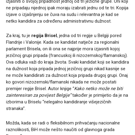
izjasniti o svojoj pripadnost jednoj od tri jezične grupe. Oni koji
ne pripadaju nijednoj ipak moraju izabrati jednu od te tri. Kopija
izjave o izjašnjenju se čuva na sudu i relevantna je kad se
netko kandidira za određenu administrativnu dužnost.
Za kraj, tu je
regija Brisel
, jedna od tri regije u Belgiji pored
Flandrije i Valonije. Kada se kandidat natječe za regionalni
parlament Brisela, on ili ona se najprije mora izjasniti kojoj
jezičnoj grupi pripada (francuskoj ili nizozemskoj/flamanskoj).
Ova odluka važi do kraja života. Svaki kandidat koji se kandidira
na dužnost koja pripada jednoj jezičnoj grupi nikad kasnije se
ne može kandidirati za dužnost koja pripada drugoj grupi. Onaj
ko govori nizozemski/flamanski nikada ne može postati
premijer regije Brisel. Autor knjige “
Kako netko može ne biti
zainteresiran za povijest Belgije”
također je primijetio da je na
izborima u Briselu “nelegalno kandidiranje višejezičnih
stranaka”.
Možda, kada se radi o fleksibilnom prihvaćanju nacionalne
raznolikosti, BiH može nešto naučiti od glavnoga grada