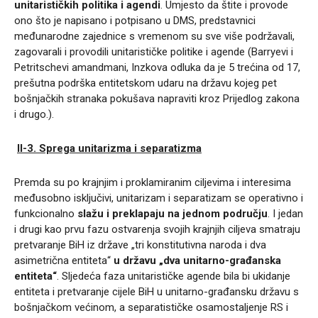
unitarističkih politika i agendi
. Umjesto da štite i provode
ono što je napisano i potpisano u DMS, predstavnici
međunarodne zajednice s vremenom su sve više podržavali,
zagovarali i provodili unitarističke politike i agende (Barryevi i
Petritschevi amandmani, Inzkova odluka da je 5 trećina od 17,
prešutna podrška entitetskom udaru na državu kojeg pet
bošnjačkih stranaka pokušava napraviti kroz Prijedlog zakona
i drugo.).
II-3.
Sprega unitarizma i separatizma
Premda su po krajnjim i proklamiranim ciljevima i interesima
međusobno isključivi, unitarizam i separatizam se operativno i
funkcionalno
slažu i preklapaju na jednom području
. I jedan
i drugi kao prvu fazu ostvarenja svojih krajnjih ciljeva smatraju
pretvaranje BiH iz države „tri konstitutivna naroda i dva
asimetrična entiteta“
u državu „dva unitarno-građanska
entiteta“
. Sljedeća faza unitarističke agende bila bi ukidanje
entiteta i pretvaranje cijele BiH u unitarno-građansku državu s
bošnjačkom većinom, a separatističke osamostaljenje RS i