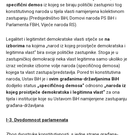
specifični demos
iz kojeg se biraju politički zastupnici tog
konstitutivnog naroda u tijela vlasti namijenjena kolektivnom
zastupanju (Predsjedništvo BiH, Domovi naroda PS BiH i
Parlamenta FBiH, Vijeće naroda RS).
Legalitet i legitimitet demokratske vlasti stječe se
na
izborima
na kojima „narod iz kojeg proistječe demokratska i
legitimna vlast“ bira svoje političke zastupnike. Stoga je u
zastupničkoj demokraciji neka vlast legitimna samo ukoliko je
izraz većinske izborne volje naroda (specifičnog demosa)
kojega ta vlast zastupa/predstavlja. Pored tri konstitutivna
naroda, Ustav BiH je i
svim građanima-državljanima BiH
dodijelio status
„specifičnog demosa“
odnosno
„naroda iz
kojeg proistječe demokratska i legitimna vlast“
za ona
tijela i institucije koje su Ustavom BiH namijenjene zastupanju
građana-državljana.
I-3.
Dvodomnost parlamenata
Zbog dvostruke konstitutivnosti, s jedne strane građana-