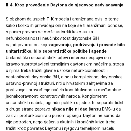
II-4.
Kroz provođenje Daytona do njegovog nadvladavanja
S obzirom da uspjeh
F-K
modela i aranžmana ovisi o tome
kako i koliko ih prihvaćaju oni na koje se ti aranžmani odnose,
s punim pravom se može ustvrditi kako su za
nefunkcionalnost i neučinkovitost daytonske BiH
najodgovorniji oni koji
zagovaraju, podržavaju i provode bilo
unitarističke, bilo separatističke politike i agende
.
Unitaristički i separatistički ciljevi i interesi nespojivi su i
izravno suprotstavljeni temeljnim daytonskim načelima, stoga
u njima treba tražiti glavne uzroke nefunkcionalnosti i
nestabilnosti daytonske BiH, a ne u kompliciranoj daytonskoj
ustavno-pravnoj strukturi, niti u hrvatskim zahtjevima za
poštivanje i provođenje načela konstitutivnosti i međusobne
jednakopravnosti konstitutivnih naroda. Konglomerat
unitarističkih načela, agendi i politika s jedne, te separatističkih
s druge strane zapravo
nikada nije ni dao šansu
DMS-u da
zaživi i profunkcionira u punom opsegu. Dayton ne samo da
nije potrošen, nego rješenja akutnih i kroničnih kriza treba
tražiti kroz povratak Daytonu i njegovu temeljnom načelu