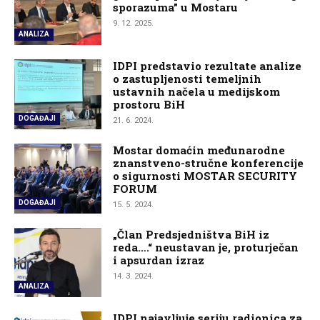
sporazuma” u Mostaru
9. 12. 2025.
ANALIZA
IDPI predstavio rezultate analize
o zastupljenosti temeljnih
ustavnih načela u medijskom
prostoru BiH
DOGAĐAJI
21. 6. 2024.
Mostar domaćin međunarodne
znanstveno-stručne konferencije
o sigurnosti MOSTAR SECURITY
FORUM
DOGAĐAJI
15. 5. 2024.
„Član Predsjedništva BiH iz
reda….“ neustavan je, proturječan
i apsurdan izraz
14. 3. 2024.
ANALIZA
IDPI najavljuje seriju radionica za