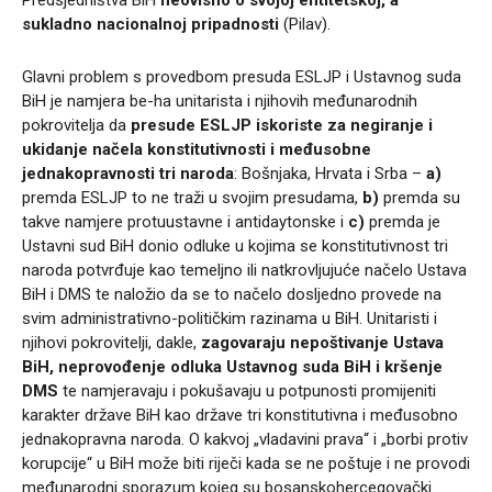
sukladno nacionalnoj pripadnosti
(Pilav).
Glavni problem s provedbom presuda ESLJP i Ustavnog suda
BiH je namjera be-ha unitarista i njihovih međunarodnih
pokrovitelja da
presude ESLJP iskoriste za negiranje i
ukidanje načela konstitutivnosti i međusobne
jednakopravnosti tri naroda
: Bošnjaka, Hrvata i Srba –
a)
premda ESLJP to ne traži u svojim presudama,
b)
premda su
takve namjere protuustavne i antidaytonske i
c)
premda je
Ustavni sud BiH donio odluke u kojima se konstitutivnost tri
naroda potvrđuje kao temeljno ili natkrovljujuće načelo Ustava
BiH i DMS te naložio da se to načelo dosljedno provede na
svim administrativno-političkim razinama u BiH. Unitaristi i
njihovi pokrovitelji, dakle,
zagovaraju nepoštivanje Ustava
BiH, neprovođenje odluka Ustavnog suda BiH i kršenje
DMS
te namjeravaju i pokušavaju u potpunosti promijeniti
karakter države BiH kao države tri konstitutivna i međusobno
jednakopravna naroda. O kakvoj „vladavini prava“ i „borbi protiv
korupcije“ u BiH može biti riječi kada se ne poštuje i ne provodi
međunarodni sporazum kojeg su bosanskohercegovački