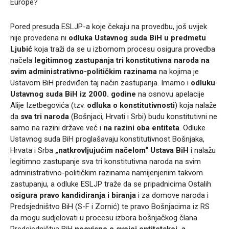
Europe?
Pored presuda ESLJP-a koje čekaju na provedbu, još uvijek
nije provedena ni
odluka Ustavnog suda BiH u predmetu
Ljubić
koja traži da se u izbornom procesu osigura provedba
načela
legitimnog zastupanja tri konstitutivna naroda na
svim administrativno-političkim razinama
na kojima je
Ustavom BiH predviđen taj način zastupanja. Imamo i
odluku
Ustavnog suda BiH iz 2000. godine
na osnovu apelacije
Alije Izetbegovića (tzv.
odluka o konstitutivnosti
) koja nalaže
da
sva tri naroda
(Bošnjaci, Hrvati i Srbi) budu konstitutivni ne
samo na razini države već i
na razini oba entiteta
. Odluke
Ustavnog suda BiH proglašavaju konstitutivnost Bošnjaka,
Hrvata i Srba
„natkrovljujućim načelom“ Ustava BiH
i nalažu
legitimno zastupanje sva tri konstitutivna naroda na svim
administrativno-političkim razinama namijenjenim takvom
zastupanju, a odluke ESLJP traže da se pripadnicima Ostalih
osigura pravo kandidiranja i biranja
i za domove naroda i
Predsjedništvo BiH (S-F i Zornić) te pravo Bošnjacima iz RS
da mogu sudjelovati u procesu izbora bošnjačkog člana
Predsjedništva BiH
neovisno o svojoj entitetskoj, a