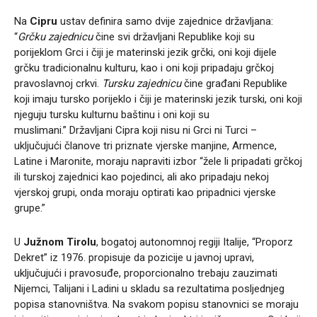
Na
Cipru
ustav definira samo dvije zajednice državljana:
“
Grčku zajednicu
čine svi državljani Republike koji su
porijeklom Grci i čiji je materinski jezik grčki, oni koji dijele
grčku tradicionalnu kulturu, kao i oni koji pripadaju grčkoj
pravoslavnoj crkvi.
Tursku zajednicu
čine građani Republike
koji imaju tursko porijeklo i čiji je materinski jezik turski, oni koji
njeguju tursku kulturnu baštinu i oni koji su
muslimani.” Državljani Cipra koji nisu ni Grci ni Turci –
uključujući članove tri priznate vjerske manjine, Armence,
Latine i Maronite, moraju napraviti izbor “žele li pripadati grčkoj
ili turskoj zajednici kao pojedinci, ali ako pripadaju nekoj
vjerskoj grupi, onda moraju optirati kao pripadnici vjerske
grupe.”
U
Južnom Tirolu
, bogatoj autonomnoj regiji Italije, “Proporz
Dekret” iz 1976. propisuje da pozicije u javnoj upravi,
uključujući i pravosuđe, proporcionalno trebaju zauzimati
Nijemci, Talijani i Ladini u skladu sa rezultatima posljednjeg
popisa stanovništva. Na svakom popisu stanovnici se moraju