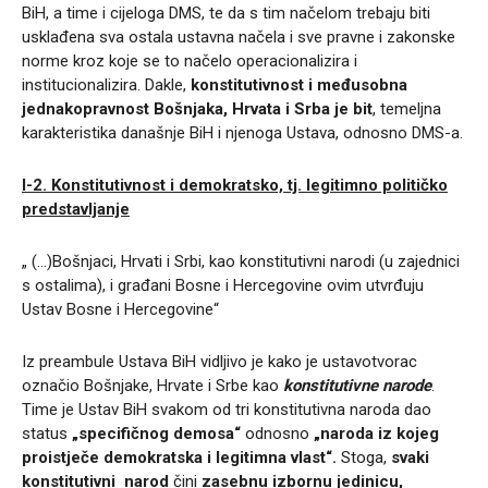
BiH, a time i cijeloga DMS, te da s tim načelom trebaju biti
usklađena sva ostala ustavna načela i sve pravne i zakonske
norme kroz koje se to načelo operacionalizira i
institucionalizira. Dakle,
konstitutivnost i međusobna
jednakopravnost Bošnjaka, Hrvata i Srba je bit
, temeljna
karakteristika današnje BiH i njenoga Ustava, odnosno DMS-a.
I-2.
Konstitutivnost i demokratsko, tj. legitimno političko
predstavljanje
„ (…)Bošnjaci, Hrvati i Srbi, kao konstitutivni narodi (u zajednici
s ostalima), i građani Bosne i Hercegovine ovim utvrđuju
Ustav Bosne i Hercegovine“
Iz preambule Ustava BiH vidljivo je kako je ustavotvorac
označio Bošnjake, Hrvate i Srbe kao
konstitutivne narode
.
Time je Ustav BiH svakom od tri konstitutivna naroda dao
status
„specifičnog demosa“
odnosno
„naroda iz kojeg
proistječe demokratska i legitimna vlast“.
Stoga,
svaki
konstitutivni narod
čini
zasebnu izbornu jedinicu,