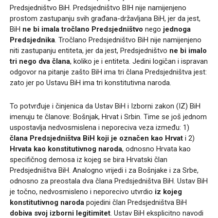
Predsjedništvo BiH. Predsjedništvo BIH nije namijenjeno
prostom zastupanju svih građana-državljana BiH, jer da jest,
BiH
ne bi imala tročlano Predsjedništvo
nego
jednoga
Predsjednika
. Tročlano Predsjedništvo BiH nije namijenjeno
niti zastupanju entiteta, jer da jest, Predsjedništvo
ne bi imalo
tri nego dva člana
, koliko je i entiteta. Jedini logičan i ispravan
odgovor na pitanje zašto BiH ima tri člana Predsjedništva jest:
zato jer po Ustavu BiH ima tri konstitutivna naroda.
To potvrđuje i činjenica da Ustav BiH i Izborni zakon (IZ) BiH
imenuju te članove: Bošnjak, Hrvat i Srbin. Time se još jednom
uspostavlja nedvosmislena i neporeciva veza između: 1)
člana Predsjedništva BiH koji je označen kao Hrvat
i 2)
Hrvata kao konstitutivnog naroda
, odnosno Hrvata kao
specifičnog demosa iz kojeg se bira Hrvatski član
Predsjedništva BiH. Analogno vrijedi i za Bošnjake i za Srbe,
odnosno za preostala dva člana Predsjedništva BiH. Ustav BiH
je točno, nedvosmisleno i neporecivo utvrdio
iz kojeg
konstitutivnog naroda
pojedini član Predsjedništva BiH
dobiva svoj izborni legitimitet
. Ustav BiH eksplicitno navodi