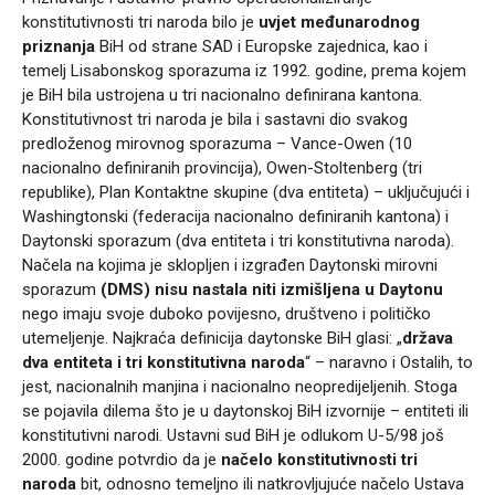
konstitutivnosti tri naroda bilo je
uvjet međunarodnog
priznanja
BiH od strane SAD i Europske zajednica, kao i
temelj Lisabonskog sporazuma iz 1992. godine, prema kojem
je BiH bila ustrojena u tri nacionalno definirana kantona.
Konstitutivnost tri naroda je bila i sastavni dio svakog
predloženog mirovnog sporazuma – Vance-Owen (10
nacionalno definiranih provincija), Owen-Stoltenberg (tri
republike), Plan Kontaktne skupine (dva entiteta) – uključujući i
Washingtonski (federacija nacionalno definiranih kantona) i
Daytonski sporazum (dva entiteta i tri konstitutivna naroda).
Načela na kojima je sklopljen i izgrađen Daytonski mirovni
sporazum
(DMS)
nisu nastala niti izmišljena u Daytonu
nego imaju svoje duboko povijesno, društveno i političko
utemeljenje. Najkraća definicija daytonske BiH glasi: „
država
dva entiteta i tri konstitutivna naroda
“ – naravno i Ostalih, to
jest, nacionalnih manjina i nacionalno neopredijeljenih. Stoga
se pojavila dilema što je u daytonskoj BiH izvornije – entiteti ili
konstitutivni narodi. Ustavni sud BiH je odlukom U-5/98 još
2000. godine potvrdio da je
načelo konstitutivnosti tri
naroda
bit, odnosno temeljno ili natkrovljujuće načelo Ustava