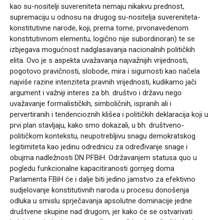
kao su-nositelji suvereniteta nemaju nikakvu prednost,
supremaciju u odnosu na drugog su-nositelja suvereniteta-
konstitutivne narode, koji, prema tome, prvonavedenom
konstitutivnom elementu, logično nije subordinoran) te se
izbjegava mogućnost nadglasavanja nacionalnih političkih
elita. Ovo je s aspekta uvažavanja najvažnijih vrijednosti,
pogotovo pravičnosti, slobode, mira i sigurnosti kao načela
najviše razine intenziteta pravnih vrijednosti, kudikamo jači
argument i važniji interes za bh. društvo i državu nego
uvažavanje formalističkih, simboličnih, ispranih ali i
pervertiranih i tendencioznih klišea i političkih deklaracija koji u
prvi plan stavljaju, kako smo dokazali, u bh. društveno-
političkom kontekstu, neupotrebljivu snagu demokratskog
legitimiteta kao jedinu odrednicu za određivanje snage i
obujma nadležnosti DN PFBiH. Održavanjem statusa quo u
pogledu funkcionalne kapacitiranosti gornjeg doma
Parlamenta FBiH će i dalje biti jedino jamstvo za efektivno
sudjelovanje konstitutivnih naroda u procesu donošenja
odluka u smislu sprječavanja apsolutne dominacije jedne
društvene skupine nad drugom, jer kako će se ostvarivati