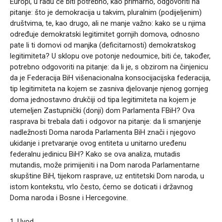
Europi, u radu će biti potrebno, kao primarno, odgovoriti na
pitanje: što je demokracija u takvim, pluralnim (podijeljenim)
društvima, te, kao drugo, ali ne manje važno: kako se u njima
određuje demokratski legitimitet gornjih domova, odnosno
pate li ti domovi od manjka (deficitarnosti) demokratskog
legitimiteta? U sklopu ove potonje nedoumice, biti će, također,
potrebno odgovoriti na pitanje: da li je, s obzirom na činjenicu
da je Federacija BiH višenacionalna konsocijacijska federacija,
tip legitimiteta na kojem se zasniva djelovanje njenog gornjeg
doma jednostavno drukčiji od tipa legitimiteta na kojem je
utemeljen Zastupnički (donji) dom Parlamenta FBiH? Ova
rasprava bi trebala dati i odgovor na pitanje: da li smanjenje
nadležnosti Doma naroda Parlamenta BiH znači i njegovo
ukidanje i pretvaranje ovog entiteta u unitarno uređenu
federalnu jedinicu BiH? Kako se ova analiza, mutadis
mutandis, može primijeniti i na Dom naroda Parlamentarne
skupštine BiH, tijekom rasprave, uz entitetski Dom naroda, u
istom kontekstu, vrlo često, ćemo se doticati i državnog
Doma naroda i Bosne i Hercegovine.
1. Uvod