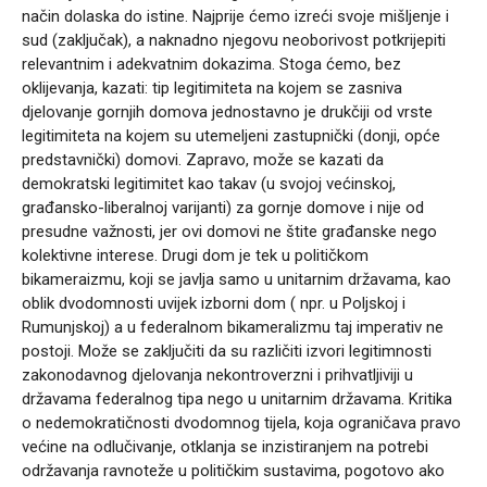
način dolaska do istine. Najprije ćemo izreći svoje mišljenje i
sud (zaključak), a naknadno njegovu neoborivost potkrijepiti
relevantnim i adekvatnim dokazima. Stoga ćemo, bez
oklijevanja, kazati: tip legitimiteta na kojem se zasniva
djelovanje gornjih domova jednostavno je drukčiji od vrste
legitimiteta na kojem su utemeljeni zastupnički (donji, opće
predstavnički) domovi. Zapravo, može se kazati da
demokratski legitimitet kao takav (u svojoj većinskoj,
građansko-liberalnoj varijanti) za gornje domove i nije od
presudne važnosti, jer ovi domovi ne štite građanske nego
kolektivne interese. Drugi dom je tek u političkom
bikameraizmu, koji se javlja samo u unitarnim državama, kao
oblik dvodomnosti uvijek izborni dom ( npr. u Poljskoj i
Rumunjskoj) a u federalnom bikameralizmu taj imperativ ne
postoji. Može se zaključiti da su različiti izvori legitimnosti
zakonodavnog djelovanja nekontroverzni i prihvatljiviji u
državama federalnog tipa nego u unitarnim državama. Kritika
o nedemokratičnosti dvodomnog tijela, koja ograničava pravo
većine na odlučivanje, otklanja se inzistiranjem na potrebi
održavanja ravnoteže u političkim sustavima, pogotovo ako