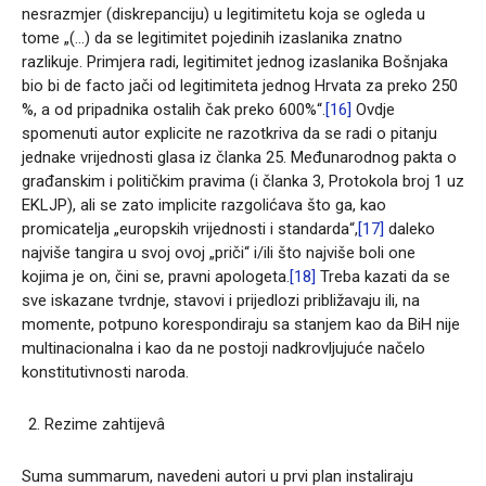
nesrazmjer (diskrepanciju) u legitimitetu koja se ogleda u
tome „(…) da se legitimitet pojedinih izaslanika znatno
razlikuje. Primjera radi, legitimitet jednog izaslanika Bošnjaka
bio bi de facto jači od legitimiteta jednog Hrvata za preko 250
%, a od pripadnika ostalih čak preko 600%“.
[16]
Ovdje
spomenuti autor explicite ne razotkriva da se radi o pitanju
jednake vrijednosti glasa iz članka 25. Međunarodnog pakta o
građanskim i političkim pravima (i članka 3, Protokola broj 1 uz
EKLJP), ali se zato implicite razgolićava što ga, kao
promicatelja „europskih vrijednosti i standarda“,
[17]
daleko
najviše tangira u svoj ovoj „priči“ i/ili što najviše boli one
kojima je on, čini se, pravni apologeta.
[18]
Treba kazati da se
sve iskazane tvrdnje, stavovi i prijedlozi približavaju ili, na
momente, potpuno korespondiraju sa stanjem kao da BiH nije
multinacionalna i kao da ne postoji nadkrovljujuće načelo
konstitutivnosti naroda.
Rezime zahtijevâ
Suma summarum, navedeni autori u prvi plan instaliraju