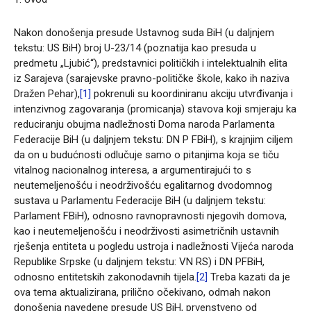
Nakon donošenja presude Ustavnog suda BiH (u daljnjem
tekstu: US BiH) broj U-23/14 (poznatija kao presuda u
predmetu „Ljubić“), predstavnici političkih i intelektualnih elita
iz Sarajeva (sarajevske pravno-političke škole, kako ih naziva
Dražen Pehar),
[1]
pokrenuli su koordiniranu akciju utvrđivanja i
intenzivnog zagovaranja (promicanja) stavova koji smjeraju ka
reduciranju obujma nadležnosti Doma naroda Parlamenta
Federacije BiH (u daljnjem tekstu: DN P FBiH), s krajnjim ciljem
da on u budućnosti odlučuje samo o pitanjima koja se tiču
vitalnog nacionalnog interesa, a argumentirajući to s
neutemeljenošću i neodrživošću egalitarnog dvodomnog
sustava u Parlamentu Federacije BiH (u daljnjem tekstu:
Parlament FBiH), odnosno ravnopravnosti njegovih domova,
kao i neutemeljenošću i neodrživosti asimetričnih ustavnih
rješenja entiteta u pogledu ustroja i nadležnosti Vijeća naroda
Republike Srpske (u daljnjem tekstu: VN RS) i DN PFBiH,
odnosno entitetskih zakonodavnih tijela.
[2]
Treba kazati da je
ova tema aktualizirana, prilično očekivano, odmah nakon
donošenja navedene presude US BiH, prvenstveno od