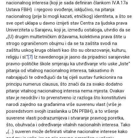
nacionalnog interesa (koji je sada definiran člankom IV.A.17a
Ustava FBiH) i njegovo svođenje, isključivo, na pitanja
nacionalnog (prije bi mogli kazati, etničkog) identiteta, a što se
sve opet uklapa u davno iznijeti stav Centra za ljudska prava
Univerziteta u Sarajevu, koji je, između ostaloga, utvrdio da se
„(U) drugim multietničkim državama, kolektivna prava štite u
strogo ograničenom obujmu i da se ta zaštita svodi na
zaštitu uskog kruga oblasti kao što su obrazovanje, kulturu,
religiju i sl.“
[7]
Iz navedenoga je jasno da pripadnici sarajevske
pravno-političke škole smjeraju ka utvrđivanje vrlo uske „liste“
pitanja od vitalnog nacionalnog interesa, taksativno ih
nabrajajući te određujući da taj cijeli sustav funkcionira na
principu numerus clausus, što znači da za svako dodatno
pitanje vitalnog nacionalnog interesa nema mjesta. Ovakav
stav je neodrživ i to prvenstveno iz razloga što konstitutivni
narodi zajedno sa građanima vrše suverenu vlast (vrše je
posredstvom svojih izaslanika u DN PFBiH), a to vršenje
suverene vlasti podrazumijeva i stvaranje pravnog poretka,
što, obuhvaća i određivanje vitalnih nacionalnih interesa. Tako
„(…) suveren može definirati vitalne nacionalne interese kako