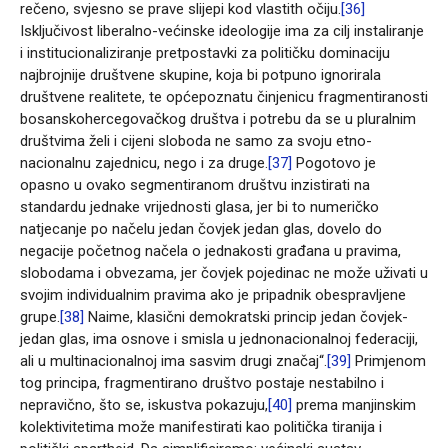
rečeno, svjesno se prave slijepi kod vlastith očiju.
[36]
Isključivost liberalno-većinske ideologije ima za cilj instaliranje
i institucionaliziranje pretpostavki za političku dominaciju
najbrojnije društvene skupine, koja bi potpuno ignorirala
društvene realitete, te općepoznatu činjenicu fragmentiranosti
bosanskohercegovačkog društva i potrebu da se u pluralnim
društvima želi i cijeni sloboda ne samo za svoju etno-
nacionalnu zajednicu, nego i za druge.
[37]
Pogotovo je
opasno u ovako segmentiranom društvu inzistirati na
standardu jednake vrijednosti glasa, jer bi to numeričko
natjecanje po načelu jedan čovjek jedan glas, dovelo do
negacije početnog načela o jednakosti građana u pravima,
slobodama i obvezama, jer čovjek pojedinac ne može uživati u
svojim individualnim pravima ako je pripadnik obespravljene
grupe.
[38]
Naime, klasični demokratski princip jedan čovjek-
jedan glas, ima osnove i smisla u jednonacionalnoj federaciji,
ali u multinacionalnoj ima sasvim drugi značaj“.
[39]
Primjenom
tog principa, fragmentirano društvo postaje nestabilno i
nepravično, što se, iskustva pokazuju,
[40]
prema manjinskim
kolektivitetima može manifestirati kao politička tiranija i