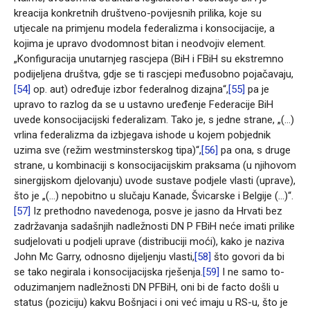
kreacija konkretnih društveno-povijesnih prilika, koje su
utjecale na primjenu modela federalizma i konsocijacije, a
kojima je upravo dvodomnost bitan i neodvojiv element.
„Konfiguracija unutarnjeg rascjepa (BiH i FBiH su ekstremno
podijeljena društva, gdje se ti rascjepi međusobno pojačavaju,
[54]
op. aut) određuje izbor federalnog dizajna“,
[55]
pa je
upravo to razlog da se u ustavno uređenje Federacije BiH
uvede konsocijacijski federalizam. Tako je, s jedne strane, „(…)
vrlina federalizma da izbjegava ishode u kojem pobjednik
uzima sve (režim westminsterskog tipa)“,
[56]
pa ona, s druge
strane, u kombinaciji s konsocijacijskim praksama (u njihovom
sinergijskom djelovanju) uvode sustave podjele vlasti (uprave),
što je „(…) nepobitno u slučaju Kanade, Švicarske i Belgije (…)“.
[57]
Iz prethodno navedenoga, posve je jasno da Hrvati bez
zadržavanja sadašnjih nadležnosti DN P FBiH neće imati prilike
sudjelovati u podjeli uprave (distribuciji moći), kako je naziva
John Mc Garry, odnosno dijeljenju vlasti,
[58]
što govori da bi
se tako negirala i konsocijacijska rješenja.
[59]
I ne samo to-
oduzimanjem nadležnosti DN PFBiH, oni bi de facto došli u
status (poziciju) kakvu Bošnjaci i oni već imaju u RS-u, što je