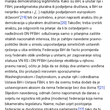
manjka demokratskog legitimiteta. Kako su BiH, a unutar nje i
FBiH, paradigmatska pluralna ili podijeljena društava, a BiH se
nerijetko smatra i „(…) najdublje podijeljenom europskom
državom“,
[19]
biti će potrebno, a priori napraviti analizu što je
demokracija u pluralnim društvima.
[20]
Također, treba izvršiti
analizu, pa odgovoriti na pitanje: da li bi ostavljanjem u
nadležnosti DN PFBiH odlučivanja samo o pitanjima zaštite
vitalnih nacionalnih interesa, što je zahtjev navedene pravno-
političke škole u smislu uspostavljanja simetričnih ustavnih
rješenja u oba entiteta, Federacija BiH de facto promijenila
svoj federalni oblik uređenja u unitarni, jer zagovaranje istog
statusa VN RS i DN PFBiH (unošenje ekvilibrija u njihovu
pravnu narav), očito je želja da se dobiju dva unitarno uređena
entiteta, što proturječi mirovnim sporazumima-
Washingtonskom i Daytonskom, a unutar njih i odredbama
Ustava BiH i Ustava FBiH, s tim da svemu treba dodati da je
ustavnopravni aksiom da nema federacije bez dva doma.?
[21]
Slijedom navedenog, odmah ćemo napomenuti da danas u
svijetu ne egzistira niti jedna (moderna) federacija koja nema
bikameralnu legislaturu. Naime, nužan uvjet postojanja
federacije je dvodomna struktura parlamenta,
[22]
tako da bi