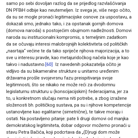
samo po sebi dovoljan razlog da se prijedlog razvlašćivanja
DN PFBiH odbije kao neutemeljen. Iz svega je, više nego očito,
da su se mogle pronaći legitimacijske osnove za uspostavu, a
dokazali smo, jednako tako, i za opstanak gornjih domova
(domova naroda) s postojećim obujmom nadležnosti. Domovi
naroda su institucionalni kompromis, s temeljnim zadatkom
da se očuvaju interesi malobrojnijih kolektiviteta od političkih
„nasrtaja“ većine te da tako spriječe njihova majorizacija, a to
sve u interesu pravde, kao metajuridočkog načela koje je kao
takvo i nadustavno.
[60]
Iz navedenih pokazatelja očito je
vidljivo da su bikameralne strukture u unitarno uređenim
državama prošle svojevrsnu fazu preispitivanja svoje
legitimnosti, što se nikako ne može reći za dvodomnu
legislaturnu strukturu u (konscijacijskim) federacijama, jer za
to, u konkretnom slučaju nema niti potrebe, a zbog izražene
složenosti bh. političkog sustava, pa su i njihove kompetencije
ustanovljene kao egalitarne (simetrične), te takve moraju i
ostati. Na postavljeno pitanje: pate li drugi domovi od manjka
demokratskog legitimiteta, dobar odgovor možemo pronaći u
stavu Petra Bačića, koji podcrtava da „(D)rugi dom može