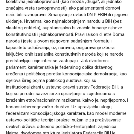
kolektivna jednakopravnost (kao možda „druga“, ali jednako
značajna vrsta ravnopravnosti), ako parlamentarni domovi
neće biti ravnopravni. Smanjivanje ovlasti DN P FBIH ili njegovo
ukidanje, Hrvatima, kao najmalobrojnijem narodu u BiH (bez
vlastitog entiteta), supstancijalno bi značilo brisanje njihove
konstitutivnosti i jednakopravnosti. Pravi raison d’ etre Doma
naroda i jeste u ovom njegovom sadašnjem formatu i
kapacitetu odlučivanja, uz, naravno, osiguravanje izbora
isključivo onih izaslanika konstitutivnih naroda koji te narode
predstavljaju i čije interese zastupaju. Jak dvodomni
parlament, karakteristika je federalnog oblika državnog
uređenja i političkog poretka konsocijacijske demokracije, kao
dijelova šireg pojma političkog sustava, koji su
institucionalizirani u ustavno-pravni sustav Federacije BiH, a
koji su prirodni saveznici za upravljanje u zajednicama s
izraženim etno/nacionalnim razlikama, kakvo je, neprijeporno, i
bosanskohercegovačko društvo. Uz upravljačku ulogu,
federalizam konsocijacijskoga karaktera, kao model moderne
ustavno-političke teorije i prakse, nužan je za preživljavanje
ovakvih država, odnosno političko-teritorijalnih zajednica.
Naime, dvodomna struktura legislatora Federacije BiH je