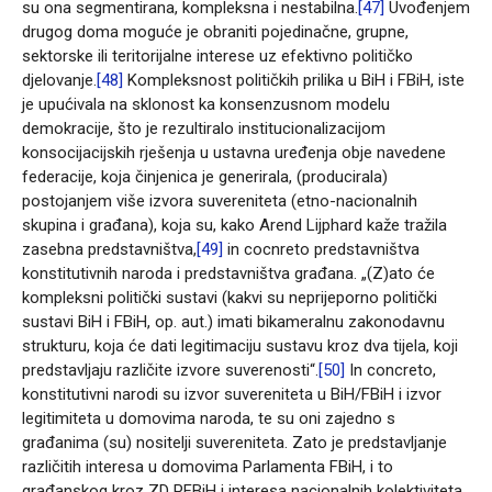
su ona segmentirana, kompleksna i nestabilna.
[47]
Uvođenjem
drugog doma moguće je obraniti pojedinačne, grupne,
sektorske ili teritorijalne interese uz efektivno političko
djelovanje.
[48]
Kompleksnost političkih prilika u BiH i FBiH, iste
je upućivala na sklonost ka konsenzusnom modelu
demokracije, što je rezultiralo institucionalizacijom
konsocijacijskih rješenja u ustavna uređenja obje navedene
federacije, koja činjenica je generirala, (producirala)
postojanjem više izvora suvereniteta (etno-nacionalnih
skupina i građana), koja su, kako Arend Lijphard kaže tražila
zasebna predstavništva,
[49]
in cocnreto predstavništva
konstitutivnih naroda i predstavništva građana. „(Z)ato će
kompleksni politički sustavi (kakvi su neprijeporno politički
sustavi BiH i FBiH, op. aut.) imati bikameralnu zakonodavnu
strukturu, koja će dati legitimaciju sustavu kroz dva tijela, koji
predstavljaju različite izvore suverenosti“.
[50]
In concreto,
konstitutivni narodi su izvor suvereniteta u BiH/FBiH i izvor
legitimiteta u domovima naroda, te su oni zajedno s
građanima (su) nositelji suvereniteta. Zato je predstavljanje
različitih interesa u domovima Parlamenta FBiH, i to
građanskog kroz ZD PFBiH i interesa nacionalnih kolektiviteta