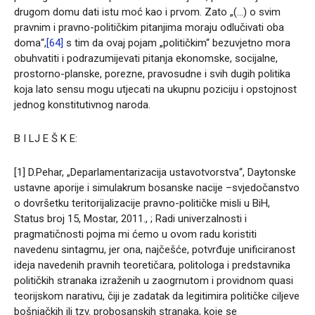
drugom domu dati istu moć kao i prvom. Zato „(…) o svim
pravnim i pravno-političkim pitanjima moraju odlučivati oba
doma“,
[64]
s tim da ovaj pojam „političkim“ bezuvjetno mora
obuhvatiti i podrazumijevati pitanja ekonomske, socijalne,
prostorno-planske, porezne, pravosudne i svih dugih politika
koja lato sensu mogu utjecati na ukupnu poziciju i opstojnost
jednog konstitutivnog naroda.
B I LJ E Š K E:
[1] D.Pehar, „Deparlamentarizacija ustavotvorstva“, Daytonske
ustavne aporije i simulakrum bosanske nacije –svjedočanstvo
o dovršetku teritorijalizacije pravno-političke misli u BiH,
Status broj 15, Mostar, 2011., ; Radi univerzalnosti i
pragmatičnosti pojma mi ćemo u ovom radu koristiti
navedenu sintagmu, jer ona, najčešće, potvrđuje unificiranost
ideja navedenih pravnih teoretičara, politologa i predstavnika
političkih stranaka izraženih u zaogrnutom i providnom quasi
teorijskom narativu, čiji je zadatak da legitimira političke ciljeve
bošnjačkih ili tzv. probosanskih stranaka, koje se