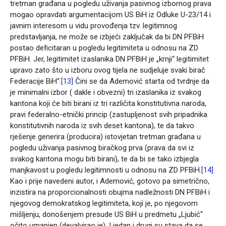
tretman građana u pogledu uživanja pasivnog izbornog prava
mogao opravdati argumentacijom US BiH iz Odluke U-23/14 i
javnim interesom u vidu provođenja tzv. legitimnog
predstavljanja, ne može se izbjeći zaključak da bi DN PFBiH
postao deficitaran u pogledu legitimiteta u odnosu na ZD
PFBiH. Jer, legitimitet izaslanika DN PFBiH je „krnji“ legitimitet
upravo zato što u izboru ovog tijela ne sudjeluje svaki birač
Federacije BiH“.
[13]
Čini se da Ademović starta od tvrdnje da
je minimalni izbor ( dakle i obvezni) tri izaslanika iz svakog
kantona koji će biti birani iz tri različita konstitutivna naroda,
pravi federalno-etnički princip (zastupljenost svih pripadnika
konstitutivnih naroda iz svih deset kantona), te da takvo
rješenje generira (producira) istovjetan tretman građana u
pogledu uživanja pasivnog biračkog prva (prava da svi iz
svakog kantona mogu biti birani), te da bi se tako izbjegla
manjkavost u pogledu legitimnosti u odnosu na ZD PFBiH.
[14]
Kao i prije navedeni autor, i Ademović, gotovo pa simetrično,
inzistira na proporcionalnosti obujma nadležnosti DN PFBiH i
njegovog demokratskog legitimiteta, koji je, po njegovom
mišljenju, donošenjem presude US BiH u predmetu „Ljubić“
očito umanjen (devalvirao je). I jedan i drugi su stava da se