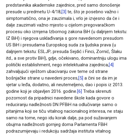
predstavnika akademske zajednice, pred samo donošenje
presude u predmetu U-4/18,
[3]
te, što je posebno važno i
simptomatično, ona je zauzimala i, vrlo je izvjesno da će i
dalje zauzimati važno mjesto u cijelom pregovaračkom
procesu oko izmjena Izbornog zakona BiH (u daljnjem tekstu:
IZ BiH) i njegova usklađivanja s gore navedenom presudom
US BiH i presudama Europskog suda za ljudska prava (u
daljnjem tekstu: ESLJP; presuda Sejdić i Finci, Zornić, Šlaku
itd., a sve protiv BiH), gdje, očekivano, dominantniju ulogu ima
politički establishment, nego intelektualna zajednica,
[4]
zahvaljujući vještom ubacivanju ove teme od strane
bošnjačke strane u navedeni proces,
[5]
a čini se da im je
vjetar u leđa, dodatno, ali neutemeljeno, dao i popis iz 2013.
godine koji je objavljen 2016. godine.
[6]
Treba skrenuti
pozornost da pripadnici navedene škole kada govore o
reduciranju nadležnosti DN PFBiH na odlučivanje samo o
pitanjima koji se tiču vitalnog nacionalnog interesa, ne staju
samo na tome, nego idu korak dalje, pa pod sužavanjem
obujma nadležnosti gornjeg doma Parlamenta FBiH
podrazumijevaju i redukciju sadržaja instituta vitalnog