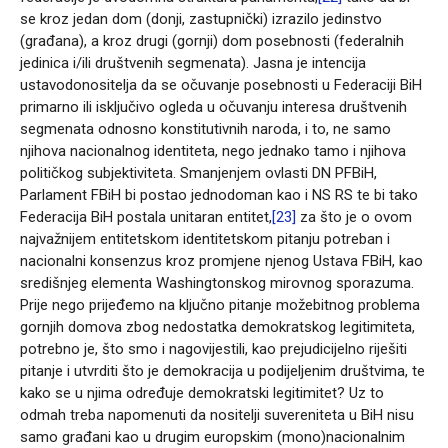
se kroz jedan dom (donji, zastupnički) izrazilo jedinstvo
(građana), a kroz drugi (gornji) dom posebnosti (federalnih
jedinica i/ili društvenih segmenata). Jasna je intencija
ustavodonositelja da se očuvanje posebnosti u Federaciji BiH
primarno ili isključivo ogleda u očuvanju interesa društvenih
segmenata odnosno konstitutivnih naroda, i to, ne samo
njihova nacionalnog identiteta, nego jednako tamo i njihova
političkog subjektiviteta. Smanjenjem ovlasti DN PFBiH,
Parlament FBiH bi postao jednodoman kao i NS RS te bi tako
Federacija BiH postala unitaran entitet,
[23]
za što je o ovom
najvažnijem entitetskom identitetskom pitanju potreban i
nacionalni konsenzus kroz promjene njenog Ustava FBiH, kao
središnjeg elementa Washingtonskog mirovnog sporazuma.
Prije nego prijeđemo na ključno pitanje možebitnog problema
gornjih domova zbog nedostatka demokratskog legitimiteta,
potrebno je, što smo i nagovijestili, kao prejudicijelno riješiti
pitanje i utvrditi što je demokracija u podijeljenim društvima, te
kako se u njima određuje demokratski legitimitet? Uz to
odmah treba napomenuti da nositelji suvereniteta u BiH nisu
samo građani kao u drugim europskim (mono)nacionalnim