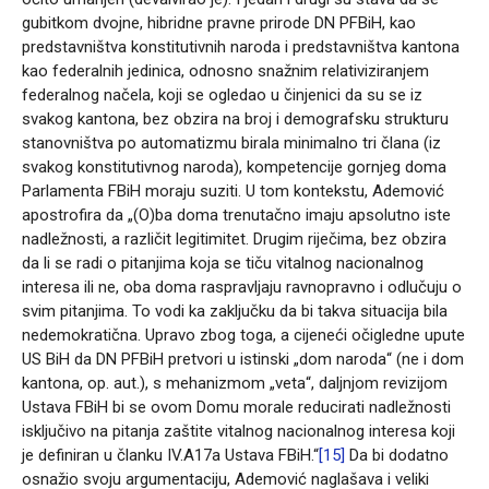
gubitkom dvojne, hibridne pravne prirode DN PFBiH, kao
predstavništva konstitutivnih naroda i predstavništva kantona
kao federalnih jedinica, odnosno snažnim relativiziranjem
federalnog načela, koji se ogledao u činjenici da su se iz
svakog kantona, bez obzira na broj i demografsku strukturu
stanovništva po automatizmu birala minimalno tri člana (iz
svakog konstitutivnog naroda), kompetencije gornjeg doma
Parlamenta FBiH moraju suziti. U tom kontekstu, Ademović
apostrofira da „(O)ba doma trenutačno imaju apsolutno iste
nadležnosti, a različit legitimitet. Drugim riječima, bez obzira
da li se radi o pitanjima koja se tiču vitalnog nacionalnog
interesa ili ne, oba doma raspravljaju ravnopravno i odlučuju o
svim pitanjima. To vodi ka zaključku da bi takva situacija bila
nedemokratična. Upravo zbog toga, a cijeneći očigledne upute
US BiH da DN PFBiH pretvori u istinski „dom naroda“ (ne i dom
kantona, op. aut.), s mehanizmom „veta“, daljnjom revizijom
Ustava FBiH bi se ovom Domu morale reducirati nadležnosti
isključivo na pitanja zaštite vitalnog nacionalnog interesa koji
je definiran u članku IV.A17a Ustava FBiH.“
[15]
Da bi dodatno
osnažio svoju argumentaciju, Ademović naglašava i veliki