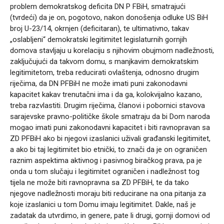
problem demokratskog deficita DN P FBiH, smatrajući
(tvrdeći) da je on, pogotovo, nakon donošenja odluke US BiH
broj U-23/14, okrnjen (deficitaran), te ultimativno, takav
„oslabljeni“ demokratski legitimitet legislaturnih gornjih
domova stavljaju u korelaciju s njihovim obujmom nadležnosti,
zaključujući da takvom domu, s manjkavim demokratskim
legitimitetom, treba reducirati ovlaštenja, odnosno drugim
riječima, da DN PFBiH ne može imati puni zakonodavni
kapacitet kakav trenutačni ima i da ga, kolokvijalno kazano,
treba razvlastiti. Drugim riječima, članovi i pobornici stavova
sarajevske pravno-političke škole smatraju da bi Dom naroda
mogao imati puni zakonodavni kapacitet i biti ravnopravan sa
ZD PFBiH ako bi njegovi izaslanici uživali građanski legitimitet,
a ako bi taj legitimitet bio etnički, to znači da je on ograničen
raznim aspektima aktivnog i pasivnog biračkog prava, pa je
onda u tom slučaju i legitimitet ograničen i nadležnost tog
tijela ne može biti ravnopravna sa ZD PFBiH, te da tako
njegove nadležnosti moraju biti reducirane na ona pitanja za
koje izaslanici u tom Domu imaju legitimitet. Dakle, naš je
zadatak da utvrdimo, in genere, pate li drugi, gornji domovi od