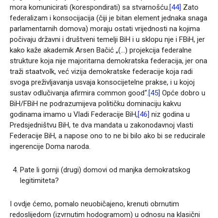
mora komunicirati (korespondirati) sa stvarnošću.
[44]
Zato
federalizam i konsocijacija (čiji je bitan element jednaka snaga
parlamentarnih domova) moraju ostati vrijednosti na kojima
počivaju državni i društveni temelji BiH i u sklopu nje i FBiH, jer
kako kaže akademik Arsen Bačić „(…) projekcija federalne
strukture koja nije majoritarna demokratska federacija, jer ona
traži staatvolk, već vizija demokratske federacije koja radi
svoga preživljavanja usvaja konsocijetelne prakse, i u kojoj
sustav odlučivanja afirmira common good“.
[45]
Opće dobro u
BiH/FBiH ne podrazumijeva političku dominaciju kakvu
godinama imamo u Vladi Federacije BiH,
[46]
niz godina u
Predsjedništvu BiH, te dva mandata u zakonodavnoj vlasti
Federacije BiH, a napose ono to ne bi bilo ako bi se reducirale
ingerencije Doma naroda.
Pate li gornji (drugi) domovi od manjka demokratskog
legitimiteta?
I ovdje ćemo, pomalo neuobičajeno, krenuti obrnutim
redoslijedom (izvrnutim hodogramom) u odnosu na klasični