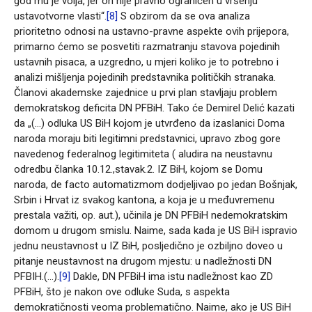
god mu je volja, jer on nije pravno ograničen u vršenju
ustavotvorne vlasti“.
[8]
S obzirom da se ova analiza
prioritetno odnosi na ustavno-pravne aspekte ovih prijepora,
primarno ćemo se posvetiti razmatranju stavova pojedinih
ustavnih pisaca, a uzgredno, u mjeri koliko je to potrebno i
analizi mišljenja pojedinih predstavnika političkih stranaka.
Članovi akademske zajednice u prvi plan stavljaju problem
demokratskog deficita DN PFBiH. Tako će Demirel Delić kazati
da „(…) odluka US BiH kojom je utvrđeno da izaslanici Doma
naroda moraju biti legitimni predstavnici, upravo zbog gore
navedenog federalnog legitimiteta ( aludira na neustavnu
odredbu članka 10.12.,stavak.2. IZ BiH, kojom se Domu
naroda, de facto automatizmom dodjeljivao po jedan Bošnjak,
Srbin i Hrvat iz svakog kantona, a koja je u međuvremenu
prestala važiti, op. aut.), učinila je DN PFBiH nedemokratskim
domom u drugom smislu. Naime, sada kada je US BiH ispravio
jednu neustavnost u IZ BiH, posljedično je ozbiljno doveo u
pitanje neustavnost na drugom mjestu: u nadležnosti DN
PFBIH.(…).
[9]
Dakle, DN PFBiH ima istu nadležnost kao ZD
PFBiH, što je nakon ove odluke Suda, s aspekta
demokratičnosti veoma problematično. Naime, ako je US BiH