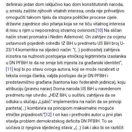
definirao jedan dom isključivo kao dom konstitutivnih naroda,
u smislu zaštite njihovih vitalnih interesa, onda nije prihvatljivo
omogućiti takvom tijelu da stopira političke procese cijele
državne zajednice oko pitanja koja se ne tiču vitalnog interesa
ili nisu s njim u neposrednoj stvarnoj ovisnosti.
[10]
Na sličan
način stvari promatra i Nedim Ademović. On zahtjev za ocjenu
ustavnosti pojedinih odredbi IZ BiH u predmetu US BiH broj U-
23/14 komentira na sljedeći način: “(…) podnositelj zahtjeva
inzistira na nužnosti postojanja etničkog legitimiteta izaslanika
u DN PFBiH te da ne smije biti mjesta za građanski identitet“,
[11]
koji bi po stavu ovoga autora, koji se može razabrati iz
teksta ovoga članka, valjda postojao da je DN PFBiH i
predstavništvo građana (kantona kao federalnih jedinica), koju
atribuciju (pravnu narav) Doma naroda US BiH u navedenom
predmetu nije utvrdio. „HDZ BiH, u suštini, zahtijeva da se
odluka u slučaju „Ljubić“ implementira na način da se princip
pariteta(…) kombinira sa principom maksimalne moguće
etničke pripadnosti.“
[12]
I on kao i prethodni autor u prvi plan
stavlja problem demokratskog deficita DN PFBIH. To se
uočava iz njegova sljedećeg stava: „(…) čak i ako bi se različit