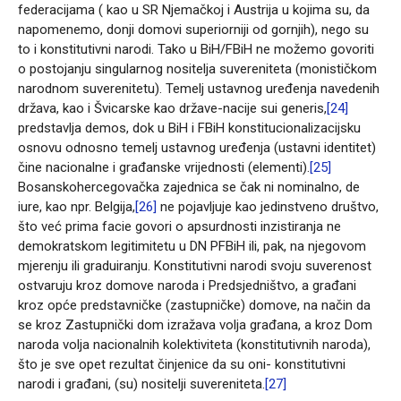
federacijama ( kao u SR Njemačkoj i Austrija u kojima su, da
napomenemo, donji domovi superiorniji od gornjih), nego su
to i konstitutivni narodi. Tako u BiH/FBiH ne možemo govoriti
o postojanju singularnog nositelja suvereniteta (monističkom
narodnom suverenitetu). Temelj ustavnog uređenja navedenih
država, kao i Švicarske kao države-nacije sui generis,
[24]
predstavlja demos, dok u BiH i FBiH konstitucionalizacijsku
osnovu odnosno temelj ustavnog uređenja (ustavni identitet)
čine nacionalne i građanske vrijednosti (elementi).
[25]
Bosanskohercegovačka zajednica se čak ni nominalno, de
iure, kao npr. Belgija,
[26]
ne pojavljuje kao jedinstveno društvo,
što već prima facie govori o apsurdnosti inzistiranja ne
demokratskom legitimitetu u DN PFBiH ili, pak, na njegovom
mjerenju ili graduiranju. Konstitutivni narodi svoju suverenost
ostvaruju kroz domove naroda i Predsjedništvo, a građani
kroz opće predstavničke (zastupničke) domove, na način da
se kroz Zastupnički dom izražava volja građana, a kroz Dom
naroda volja nacionalnih kolektiviteta (konstitutivnih naroda),
što je sve opet rezultat činjenice da su oni- konstitutivni
narodi i građani, (su) nositelji suvereniteta.
[27]