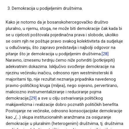
Demokracija u podijeljenim društvima.
Kako je notorno da je bosanskohercegovačko društvo
pluralno, u njemu, stoga, ne može biti demokracije čak kada bi
se u cijelosti poštovala pojedinačna prava i slobode, ukoliko
se osim njih ne poštuje pravo svakog kolektiviteta da sudjeluje
u odlučivanju, što zapravo predstavlja i najbolji odgovor na
pitanje što je demokracija u podijeljenim društvima.
[28]
Naravno, iznesenu tvrdnju ćemo niže potvrditi (potkrijepiti)
adekvatnim dokazima. Isključivo svođenje demokracije na
njezinu većinsku inačicu, odnosno njen westminsterski ili
majoritarni tip, nije rezultat neznanja pripadnika navedenog
pravno-političkog kruga (miljea), nego svjesno, pervertirano,
maliciozno instrumentaliziranje i reduciranje pojma
demokracije,
[29]
a sve u cilju ostvarivanja političkog
makijavelizma i realizacije dobro poznatih političkih benefita.
Postojanje ne većinske, odnosno konsocijacijske demokracije
kao „(…) skupa institucionalnih aranžmana za osiguranje
demokracije u pluralnim (heterogenim) društvima, tj. društvima