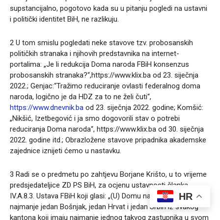
supstancijalno, pogotovo kada su u pitanju pogledi na ustavni
i politički identitet BiH, ne razlikuju.
2 U tom smislu pogledati neke stavove tzv. probosanskih
političkih stranaka i njihovih predstavnika na internet-
portalima: „Je li redukcija Doma naroda FBiH konsenzus
probosanskih stranaka?“,https://www.klix.ba od 23. siječnja
2022.; Genjac:“Tražimo reduciranje ovlasti federalnog doma
naroda, logično je da HDZ za to ne želi čuti“,
https://www.dnevnik.ba
od 23. siječnja 2022. godine; Komšić:
„Nikšić, Izetbegović i ja smo dogovorili stav o potrebi
reduciranja Doma naroda“, https://www.klix.ba od 30. siječnja
2022. godine itd.; Obrazložene stavove pripadnika akademske
zajednice iznijeti ćemo u nastavku.
3 Radi se o predmetu po zahtjevu Borjane Krišto, u to vrijeme
predsjedateljice ZD PS BiH, za ocjenu ustavnosti članka
HR
IV.A.8.3. Ustava FBiH koji glasi: „(U) Domu naroda bit će
najmanje jedan Bošnjak, jedan Hrvat i jedan Srbin iz svakog
kantona koji imaju najmanje jednog takvog zastupnika u svom