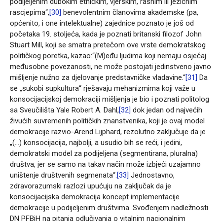
podijeljenim dubokim etničkim, vjerskim, rasnim ili jezičnim
rascjepima“,
[30]
benevolentnim članovima akademske (pa,
općenito, i one intelektualne) zajednice poznato je još od
početaka 19. stoljeća, kada je poznati britanski filozof John
Stuart Mill, koji se smatra pretečom ove vrste demokratskog
političkog poretka, kazao:“(M)eđu ljudima koji nemaju osjećaj
međusobne povezanosti, ne može postojati jedinstveno javno
mišljenje nužno za djelovanje predstavničke vladavine.“
[31]
Da
se „sukobi supkultura“ rješavaju mehanizmima koji važe u
konsocijacijskoj demokraciji mišljenja je bio i poznati politolog
sa Sveučilišta Yale Robert A. Dahl,
[32]
dok jedan od najvećih
živućih suvremenih političkih znanstvenika, koji je ovaj model
demokracije razvio-Arend Lijphard, rezolutno zaključuje da je
„(…) konsocijacija, najbolji, a usudio bih se reći, i jedini,
demokratski model za podijeljena (segmentirana, pluralna)
društva, jer se samo na takav način može izbjeći uzajamno
uništenje društvenih segmenata“.
[33]
Jednostavno,
zdravorazumski razlozi upućuju na zaključak da je
konsocijacijska demokracija koncept implementacije
demokracije u podijeljenim društvima. Svođenjem nadležnosti
DN PFBiH na pitanja odlučivanja o vitalnim nacionalnim