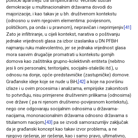
politički aparthejd. Da simplificiramo: većinski sustav
demokracije u multinacionalnim državama dovodi do
majorizacije, i kao takav je u bh. društvenom kontekstu
(odnosno u svim njegovim elementima: povijesnom,
političkom, pa onda i u pravnom), nepravičan i neprimjenjiv.
[41]
Zato je infiltriranje, u cijeli kontekst, narativa o poštivanju
jednake vrijednosti glasa za izbor izaslanika u DN PFBiH
najmanju ruku malevolentno, jer se jednaka vrijednost glasa
mora sasvim drugačije promatrati u kontekstu gornjih
domova kao zaštitnika grupno-kolektivnih entiteta (nebitno
jesi li oni personalni, teritorijalni, socijalni-staleški itd.), u
odnosu na donje, opće-predstavničke (zastupničke) domove.
Građanske ideje koje se nude u BiH,
[42]
a koje na površinu
izlaze i u ovim procesima i analizama, empirijske zakonitosti
to potvrđuju, nisu primjerene društvenim prilikama (odnosima)
ove države ( pa ni njenom društveno-povijesnom kontekstu),
nego one odgovaraju socijalnim odnosima u državama-
nacijama, mononacionalnim državama odnosno državama s
titularnom nacijom,
[43]
pa se izvodi samorazumljiv zaključak
da je građanski koncept kao takav izvor problema, a ne
njegovo rješenje, jer rješenje, kao i samo pravo, ultimativno,