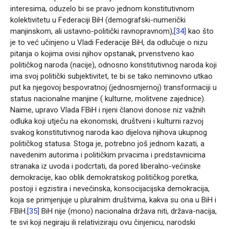
interesima, oduzelo bi se pravo jednom konstitutivnom
kolektivitetu u Federaciji BiH (demografski-numerički
manjinskom, ali ustavno-politički ravnopravnom),
[34]
kao što
je to već učinjeno u Vladi Federacije BiH, da odlučuje o nizu
pitanja o kojima ovisi njihov opstanak, prvenstveno kao
političkog naroda (nacije), odnosno konstitutivnog naroda koji
ima svoj politički subjektivitet, te bi se tako neminovno utkao
put ka njegovoj bespovratnoj (jednosmjernoj) transformaciji u
status nacionalne manjine ( kulturne, molitvene zajednice).
Naime, upravo Vlada FBiH i njeni članovi donose niz važnih
odluka koji utječu na ekonomski, društveni i kulturni razvoj
svakog konstitutivnog naroda kao dijelova njihova ukupnog
političkog statusa. Stoga je, potrebno još jednom kazati, a
navedenim autorima i političkim prvacima i predstavnicima
stranaka iz uvoda i podcrtati, da pored liberalno-većinske
demokracije, kao oblik demokratskog političkog poretka,
postoji i egzistira i nevećinska, konsocijacijska demokracija,
koja se primjenjuje u pluralnim društvima, kakva su ona u BiH i
FBiH.
[35]
BiH nije (mono) nacionalna država niti, država-nacija,
te svi koji negiraju ili relativiziraju ovu činjenicu, narodski