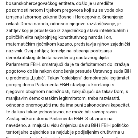
bosanskohercegovačkog entiteta, došlo je u središte
pozornosti netom i tijekom pregovora koji su se vode oko
izmjena Izbornog zakona Bosne i Hercegovine. Smanjenje
ovlasti Doma naroda, odnosno njegovo razvlašćivanje, je
zahtjev koji je proistekao iz zajedničkog stava intelektualnih i
političkih elita najbrojnijeg konstitutivnog naroda i on,
matematičkim rječnikom kazano, predstavlja njihov zajednički
nazivnik. Ovaj zahtjev, temelje na isticanju postojanja
demokratskog deficita navedenog sastavnog dijela
Parlamenta FBiH, smatrajući da je ta deficitarnost do izražaja
pogotovo došla nakon donošenja presude Ustavnog suda BiH
u predmetu „Ljubić“. Takav “oslabljeni“ demokratski legitimitet
gornjeg doma Parlamenta FBiH stavljaju u korelaciju s
njegovim obujmom nadležnosti, zaključujući da takav Dom, s
manjkavim demokratskim legitimitetom, treba razvlastiti,
odnosno onemogućiti mu da ima puni zakonodavni kapacitet,
te da kao takav, jednostavno, ne može biti ravnopravan
Zastupničkom domu Parlamenta FBiH. S obzirom na
navedeno, a imajući u vidu činjenicu da su BiH i FBiH političko
teritorijalne zajednice sa najdublje podijeljenim društvima u