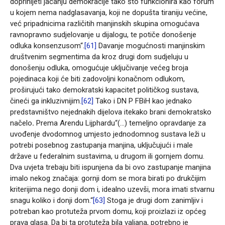
doprinijeti jačanju demokracije tako što funkcionira kao forum
u kojem nema nadglasavanja, koji ne dopušta tiraniju većine,
već pripadnicima različitih manjinskih skupina omogućava
ravnopravno sudjelovanje u dijalogu, te potiče donošenje
odluka konsenzusom“.
[61]
Davanje mogućnosti manjinskim
društvenim segmentima da kroz drugi dom sudjeluju u
donošenju odluka, omogućuje uključivanje većeg broja
pojedinaca koji će biti zadovoljni konačnom odlukom,
proširujući tako demokratski kapacitet političkog sustava,
čineći ga inkluzivnijim.
[62]
Tako i DN P FBiH kao jednako
predstavništvo nejednakih dijelova itekako brani demokratsko
načelo
.
Prema Arendu Lijphardu“(…) temeljno opravdanje za
uvođenje dvodomnog umjesto jednodomnog sustava leži u
potrebi posebnog zastupanja manjina, uključujući i male
države u federalnim sustavima, u drugom ili gornjem domu.
Dva uvjeta trebaju biti ispunjena da bi ovo zastupanje manjina
imalo nekog značaja: gornji dom se mora birati po drukčijim
kriterijima nego donji dom i, idealno uzevši, mora imati stvarnu
snagu koliko i donji dom.“
[63]
Stoga je drugi dom zanimljiv i
potreban kao protuteža prvom domu, koji proizlazi iz općeg
prava glasa. Da bi ta protuteža bila valjana, potrebno je