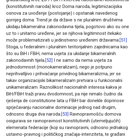
(konstitutivnih naroda) kroz Doma naroda, legitimizacijska
osnova za uvođenje (postojanje) i opstanak navedenog
gornjeg doma. Trend je da države s ne pluralnim društvima
ukidaju bikameralna zakonodavna tijela, pogotovo ako su one
uz to i unitarno uređene, jer se njihova legitimnost itekako
može problematizirati u jedinstveno uređenim državama.
[51]
Stoga, u federalnim i pluralnim teritorijalnim zajednicama kao
što su BiH i FBiH, nema uvjeta za ukidanje bikameralnih
zakonodavnih tijela.
[52]
I ne samo da nema uvjeta za
jednodomnost (monokameralizam), nego je potpuno
neprihvatljivo i prihvaćanje prividnog bikameralizma, jer se
takav organizacijski bikameralizam pretvara u funkcionalni
unikameralizam. Raznolikost nacionalnih interesa kakva je
BiH/FBiH traži pravu dvodomnost, pa nije nimalo čudno da
rješenja de constitutione lata u FBiH bar donekle doprinose
sprječavanju nacionalne dominacije jednog nad drugim,
odnosno druga dva naroda.
[53]
Ravnopravnošću domova
osigurava se ravnopravnost konstitutivnih (utemeljujućih)
elemenata federacije (koji su ravnopravni, odnosno jednakog
ustavno-pravnog i političkog značaja-intenziteta, te građani