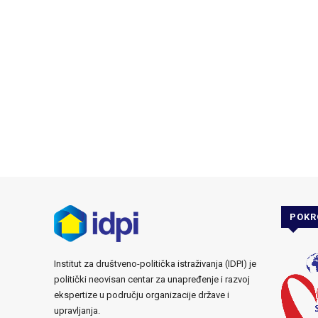
POKR
Institut za društveno-politička istraživanja (IDPI) je
politički neovisan centar za unapređenje i razvoj
ekspertize u području organizacije države i
upravljanja.