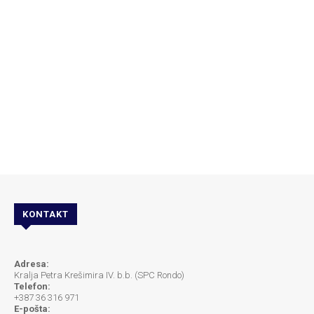
KONTAKT
Adresa:
Kralja Petra Krešimira IV. b.b. (SPC Rondo)
Telefon:
+387 36 316 971
E-pošta: