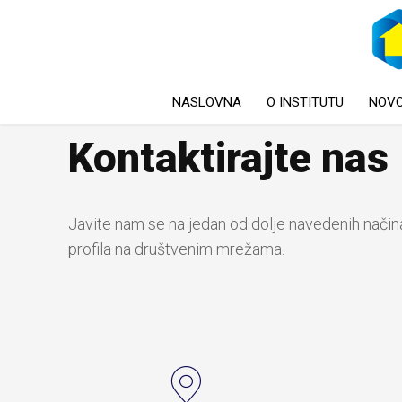
NASLOVNA
O INSTITUTU
NOVO
Kontaktirajte nas
Javite nam se na jedan od dolje navedenih načina 
profila na društvenim mrežama.