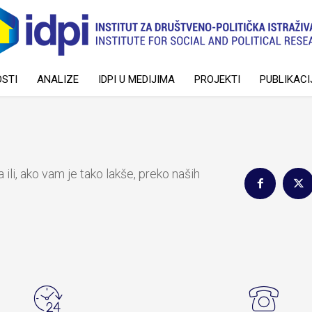
STI
ANALIZE
IDPI U MEDIJIMA
PROJEKTI
PUBLIKACI
ili, ako vam je tako lakše, preko naših