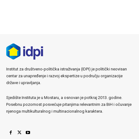
Institut za društveno-politička istraživanja (IDPI) je politički neovisan
centar za unapređenje i razvoj ekspertize u području organizacije
države i upravljanja.
Sjedište Instituta je u Mostaru, a osnovan je potkraj 2013. godine.
Posebnu pozornost posvećuje pitanjima relevantnim za BiH i očuvanje
njenoga multikulturalnog i multinacionalnog karaktera.