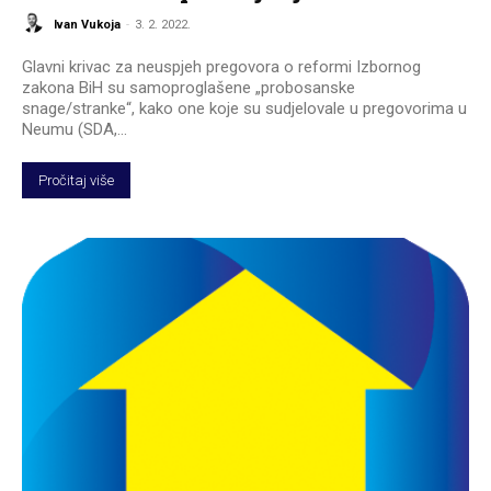
Ivan Vukoja
-
3. 2. 2022.
Glavni krivac za neuspjeh pregovora o reformi Izbornog
zakona BiH su samoproglašene „probosanske
snage/stranke“, kako one koje su sudjelovale u pregovorima u
Neumu (SDA,...
Pročitaj više