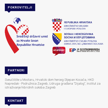
POKROVITELJI
PARTNERI
Sveučilište u Mostaru, Hrvatski dom herceg Stjepan Kosača, HKD
Napredak - Podružnica Zagreb, Udruga građana "Dijalog", Institut za
istraživanje hibridnih sukoba Zagreb
KONTAKT