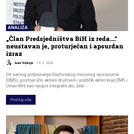
ANALIZA
„Član Predsjedništva BiH iz reda….“
neustavan je, proturječan i apsurdan
izraz
Ivan Vukoja
-
14. 3. 2024.
Od samog potpisivanja Daytonskog mirovnog sporazuma
(DMS), postoje vrlo aktivni društveni i politički akteri koje DMS i
Ustav BiH, kao njegov integralni dio, žele...
Pročitaj više