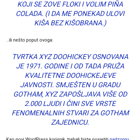
KOJI SE ZOVE FLOKI I VOLIM PIÑA
COLADA. (I DA ME PONEKAD ULOVI
KIŠA BEZ KIŠOBRANA.)
…ili nešto poput ovoga:
TVRTKA XYZ DOOHICKEY OSNOVANA
JE 1971. GODINE I OD TADA PRUŽA
KVALITETNE DOOHICKEJEVE
JAVNOSTI. SMJEŠTEN U GRADU
GOTHAM, XYZ ZAPOŠLJAVA VIŠE OD
2.000 LJUDI I ČINI SVE VRSTE
FENOMENALNIH STVARI ZA GOTHAM
ZAJEDNICU.
Kao novi WordPress korisnik, trebali biste posjetiti
nadzornu