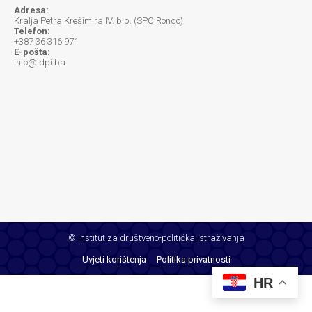
Adresa:
Kralja Petra Krešimira IV. b.b. (SPC Rondo)
Telefon:
+387 36 316 971
E-pošta:
info@idpi.ba
© Institut za društveno-politička istraživanja
Uvjeti korištenja
Politika privatnosti
HR