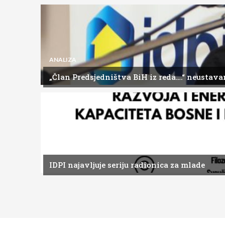
ANALIZA
„Član Predsjedništva BiH iz reda….“ neustavan
DOGAĐAJI
IDPI najavljuje seriju radionica za mlade