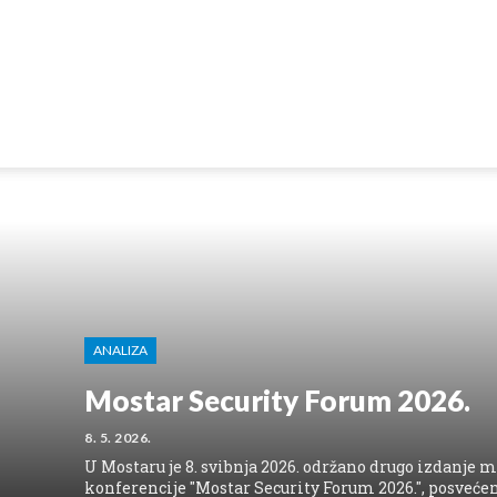
ANALIZA
Mostar Security Forum 2026.
8. 5. 2026.
U Mostaru je 8. svibnja 2026. održano drugo izdanje
konferencije "Mostar Security Forum 2026.", posveć