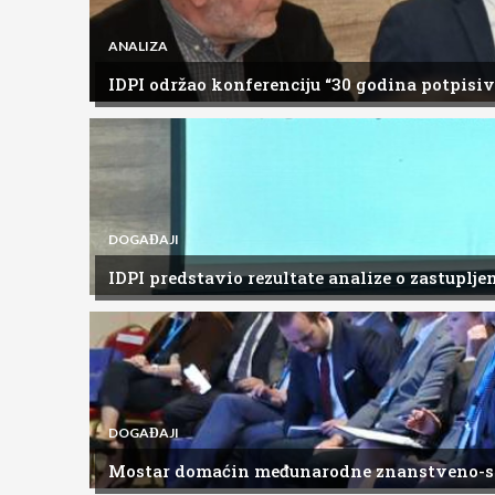
ANALIZA
IDPI održao konferenciju “30 godina potpis
DOGAĐAJI
IDPI predstavio rezultate analize o zastuplj
DOGAĐAJI
Mostar domaćin međunarodne znanstveno-s