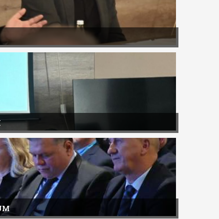
H
RUM