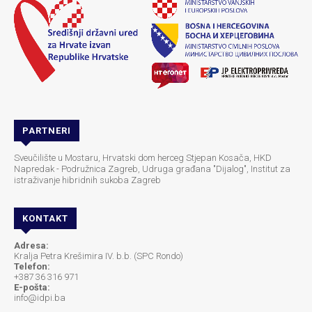
PARTNERI
Sveučilište u Mostaru, Hrvatski dom herceg Stjepan Kosača, HKD
Napredak - Podružnica Zagreb, Udruga građana "Dijalog", Institut za
istraživanje hibridnih sukoba Zagreb
KONTAKT
Adresa:
Kralja Petra Krešimira IV. b.b. (SPC Rondo)
Telefon:
+387 36 316 971
E-pošta:
info@idpi.ba