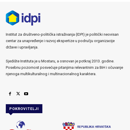
Institut za društveno-politička istraživanja (IDPI) je politički neovisan
centar za unapređenje i razvoj ekspertize u području organizacije
države i upravljanja.
Sjedište Instituta je u Mostaru, a osnovan je potkraj 2013. godine.
Posebnu pozornost posvećuje pitanjima relevantnim za BiH i očuvanje
njenoga multikulturalnog i multinacionalnog karaktera.
POKROVITELJI