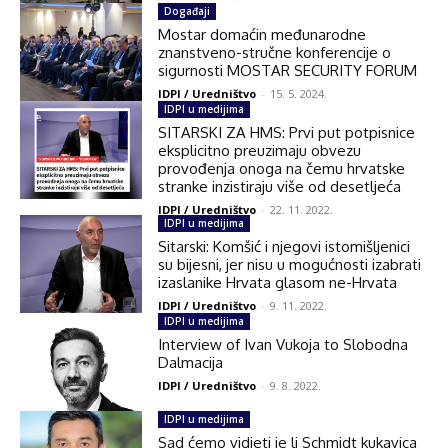
Događaji
Mostar domaćin međunarodne
znanstveno-stručne konferencije o
sigurnosti MOSTAR SECURITY FORUM
IDPI / Uredništvo
-
15. 5. 2024.
IDPI u medijima
SITARSKI ZA HMS: Prvi put potpisnice
eksplicitno preuzimaju obvezu
provođenja onoga na čemu hrvatske
stranke inzistiraju više od desetljeća
IDPI / Uredništvo
-
22. 11. 2022.
IDPI u medijima
Sitarski: Komšić i njegovi istomišljenici
su bijesni, jer nisu u mogućnosti izabrati
izaslanike Hrvata glasom ne-Hrvata
IDPI / Uredništvo
-
9. 11. 2022.
IDPI u medijima
Interview of Ivan Vukoja to Slobodna
Dalmacija
IDPI / Uredništvo
-
9. 8. 2022.
IDPI u medijima
Sad ćemo vidjeti je li Schmidt kukavica