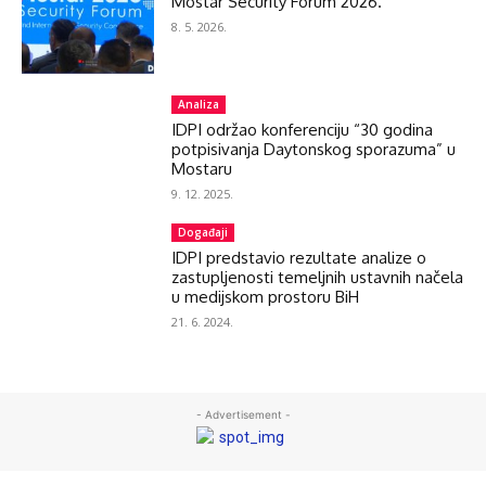
Mostar Security Forum 2026.
8. 5. 2026.
Analiza
IDPI održao konferenciju “30 godina
potpisivanja Daytonskog sporazuma” u
Mostaru
9. 12. 2025.
Događaji
IDPI predstavio rezultate analize o
zastupljenosti temeljnih ustavnih načela
u medijskom prostoru BiH
21. 6. 2024.
- Advertisement -