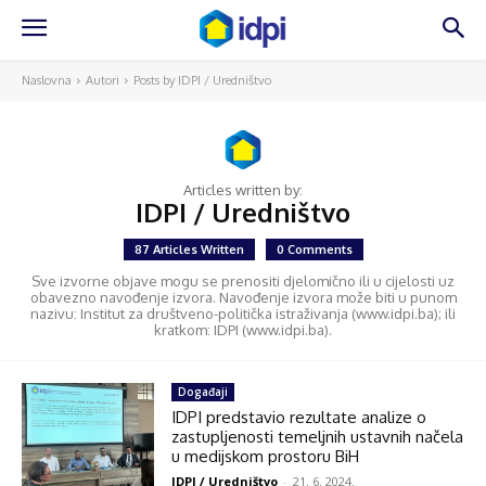
Naslovna
Autori
Posts by IDPI / Uredništvo
Articles written by:
IDPI / Uredništvo
87 Articles Written
0 Comments
Sve izvorne objave mogu se prenositi djelomično ili u cijelosti uz
obavezno navođenje izvora. Navođenje izvora može biti u punom
nazivu: Institut za društveno-politička istraživanja (www.idpi.ba); ili
kratkom: IDPI (www.idpi.ba).
Događaji
IDPI predstavio rezultate analize o
zastupljenosti temeljnih ustavnih načela
u medijskom prostoru BiH
IDPI / Uredništvo
-
21. 6. 2024.