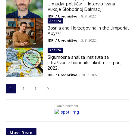
ili mudar političar – Intervju Ivana
Vukoje Slobodnoj Dalmaciji
IDPI / Uredništvo
-
8. 8. 2022.
Analiza
Bosnia and Herzegovina in the „Imperial
Abyss“
IDPI / Uredništvo
-
3. 8. 2022.
Analiza
Sigurnosna analiza Instituta za
istraživanje hibridnih sukoba – srpanj
2022.
IDPI / Uredništvo
-
28. 7. 2022.
1
2
3
- Advertisement -
Must Read