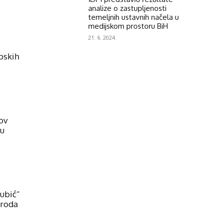
analize o zastupljenosti
temeljnih ustavnih načela u
medijskom prostoru BiH
21. 6. 2024.
opskih
hov
ju
jubić“
aroda