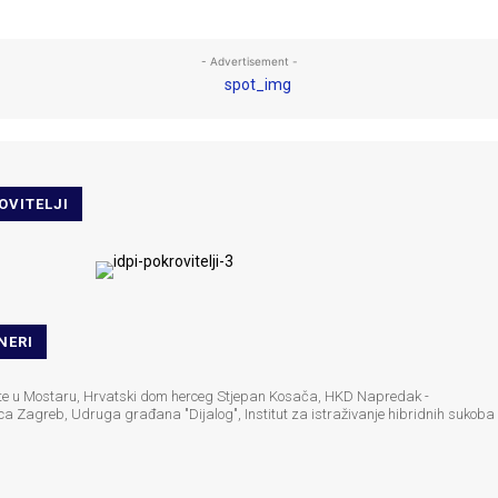
- Advertisement -
OVITELJI
NERI
šte u Mostaru, Hrvatski dom herceg Stjepan Kosača, HKD Napredak -
ca Zagreb, Udruga građana "Dijalog", Institut za istraživanje hibridnih sukoba