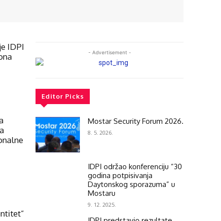
je IDPI
- Advertisement -
ona
Editor Picks
a
Mostar Security Forum 2026.
ba
8. 5. 2026.
ionalne
IDPI održao konferenciju “30
godina potpisivanja
Daytonskog sporazuma” u
Mostaru
9. 12. 2025.
ntitet”
IDPI predstavio rezultate