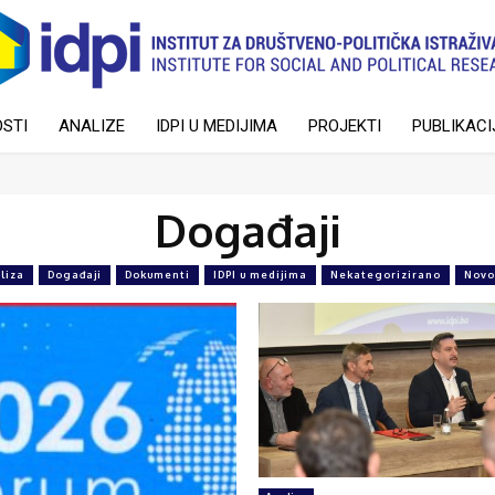
STI
ANALIZE
IDPI U MEDIJIMA
PROJEKTI
PUBLIKACI
Događaji
liza
Događaji
Dokumenti
IDPI u medijima
Nekategorizirano
Novo