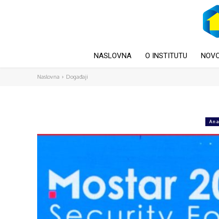
NASLOVNA
O INSTITUTU
NOVO
Naslovna
Događaji
Ana