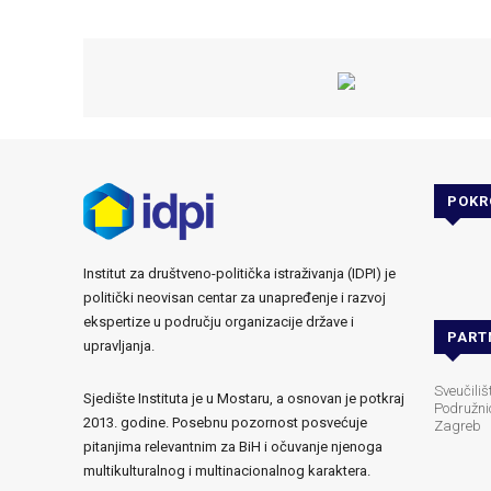
POKR
Institut za društveno-politička istraživanja (IDPI) je
politički neovisan centar za unapređenje i razvoj
ekspertize u području organizacije države i
PART
upravljanja.
Sveučili
Sjedište Instituta je u Mostaru, a osnovan je potkraj
Podružni
2013. godine. Posebnu pozornost posvećuje
Zagreb
pitanjima relevantnim za BiH i očuvanje njenoga
multikulturalnog i multinacionalnog karaktera.