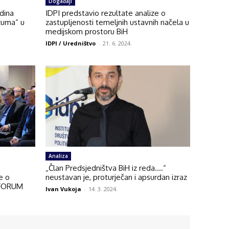
Događaji
dina
IDPI predstavio rezultate analize o
zuma” u
zastupljenosti temeljnih ustavnih načela u
medijskom prostoru BiH
IDPI / Uredništvo
-
21. 6. 2024.
Analiza
„Član Predsjedništva BiH iz reda….“
e o
neustavan je, proturječan i apsurdan izraz
 FORUM
Ivan Vukoja
-
14. 3. 2024.