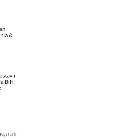
ean
snia &
ustav i
da BiH
o
Page 1 of 5