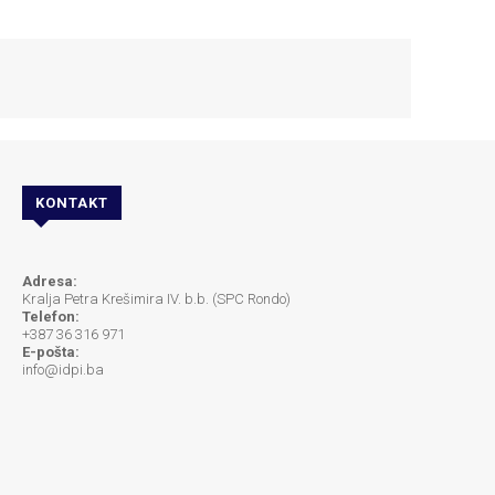
KONTAKT
Adresa:
Kralja Petra Krešimira IV. b.b. (SPC Rondo)
Telefon:
+387 36 316 971
E-pošta:
info@idpi.ba