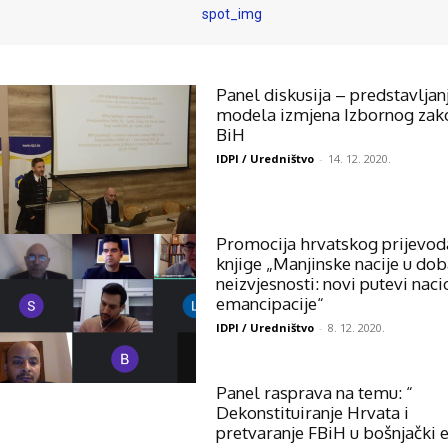
Panel diskusija – predstavljan
modela izmjena Izbornog zak
BiH
IDPI / Uredništvo
-
14. 12. 2020.
Promocija hrvatskog prijevod
knjige „Manjinske nacije u do
neizvjesnosti: novi putevi nac
emancipacije“
IDPI / Uredništvo
-
8. 12. 2020.
Panel rasprava na temu: “
Dekonstituiranje Hrvata i
pretvaranje FBiH u bošnjački e