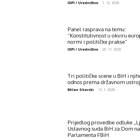
IDPI / Uredništvo
-
1. 12. 2020.
Panel rasprava na temu:
“Konstitutivnost u okviru eur
normi i političke prakse”
IDPI / Uredništvo
-
20. 11. 2020.
Tri političke scene u BiH i nji
odnos prema državnom ustro
Milan Sitarski
-
15. 1. 2020.
Prijedlog provedbe odluke „L
Ustavnog suda BiH za Dom n
Parlamenta FBiH