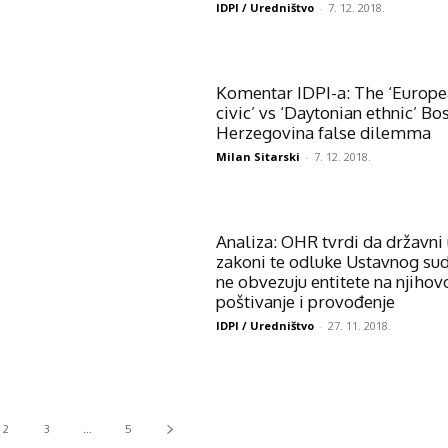
IDPI / Uredništvo
-
7. 12. 2018.
Komentar IDPI-a: The ‘Europ
civic’ vs ‘Daytonian ethnic’ Bo
Herzegovina false dilemma
Milan Sitarski
-
7. 12. 2018.
Analiza: OHR tvrdi da državni 
zakoni te odluke Ustavnog su
ne obvezuju entitete na njihov
poštivanje i provođenje
IDPI / Uredništvo
-
27. 11. 2018.
2
3
...
5