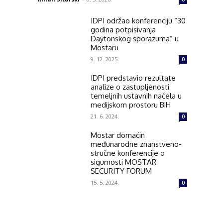
IDPI održao konferenciju “30
godina potpisivanja
Daytonskog sporazuma” u
Mostaru
9. 12. 2025.
0
IDPI predstavio rezultate
analize o zastupljenosti
temeljnih ustavnih načela u
medijskom prostoru BiH
21. 6. 2024.
0
Mostar domaćin
međunarodne znanstveno-
stručne konferencije o
sigurnosti MOSTAR
SECURITY FORUM
15. 5. 2024.
0