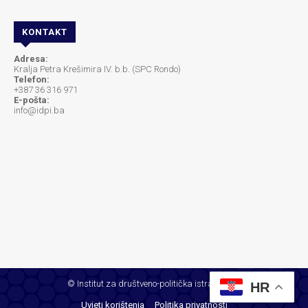
KONTAKT
Adresa:
Kralja Petra Krešimira IV. b.b. (SPC Rondo)
Telefon:
+387 36 316 971
E-pošta:
info@idpi.ba
© Institut za društveno-politička istraživanja
HR
Uvjeti korištenja
Politika privatnosti