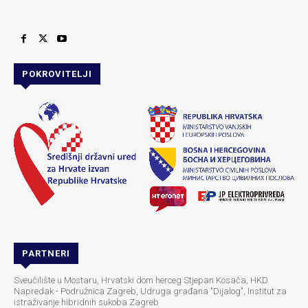
POKROVITELJI
PARTNERI
Sveučilište u Mostaru, Hrvatski dom herceg Stjepan Kosača, HKD
Napredak - Podružnica Zagreb, Udruga građana "Dijalog", Institut za
istraživanje hibridnih sukoba Zagreb