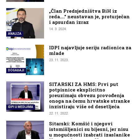
„Član Predsjedništva BiH iz
reda….“ neustavan je, proturječan
i apsurdan izraz
14. 3. 2024.
ANALIZA
IDPI najavljuje seriju radionica za
mlade
23. 11. 2023.
DOGAĐAJI
SITARSKI ZA HMS: Prvi put
potpisnice eksplicitno
preuzimaju obvezu provođenja
onoga na čemu hrvatske stranke
inzistiraju više od desetljeća
IDPI U MEDIJIMA
22. 11. 2022.
Sitarski: Komšić i njegovi
istomišljenici su bijesni, jer nisu
u mogućnosti izabrati izaslanike