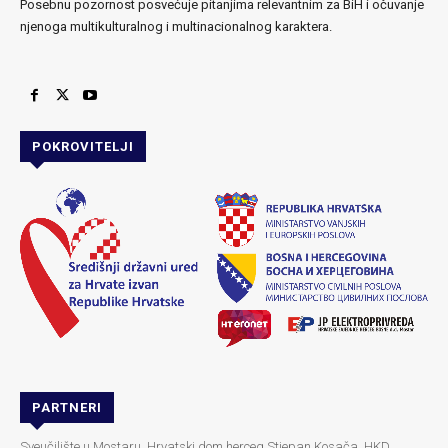
Posebnu pozornost posvećuje pitanjima relevantnim za BiH i očuvanje
njenoga multikulturalnog i multinacionalnog karaktera.
POKROVITELJI
PARTNERI
Sveučilište u Mostaru, Hrvatski dom herceg Stjepan Kosača, HKD