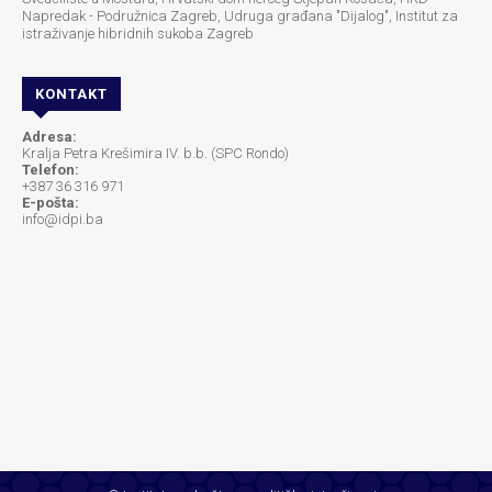
Napredak - Podružnica Zagreb, Udruga građana "Dijalog", Institut za
istraživanje hibridnih sukoba Zagreb
KONTAKT
Adresa:
Kralja Petra Krešimira IV. b.b. (SPC Rondo)
Telefon:
+387 36 316 971
E-pošta:
info@idpi.ba