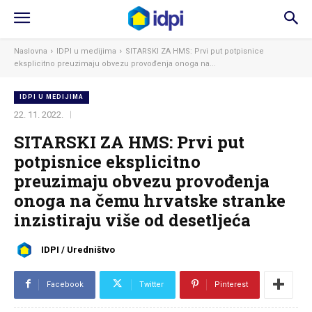
Naslovna
IDPI u medijima
SITARSKI ZA HMS: Prvi put potpisnice
eksplicitno preuzimaju obvezu provođenja onoga na...
IDPI U MEDIJIMA
22. 11. 2022.
SITARSKI ZA HMS: Prvi put
potpisnice eksplicitno
preuzimaju obvezu provođenja
onoga na čemu hrvatske stranke
inzistiraju više od desetljeća
IDPI / Uredništvo
Facebook
Twitter
Pinterest