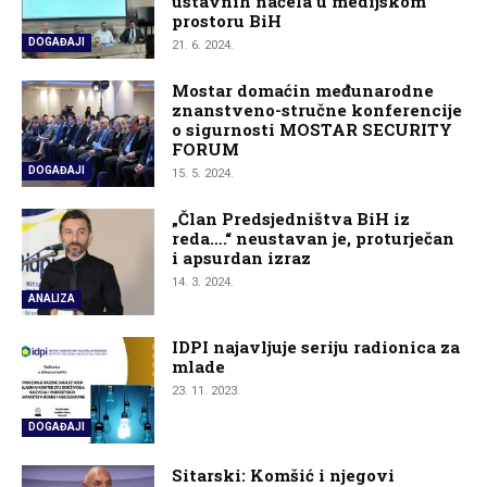
ustavnih načela u medijskom
prostoru BiH
DOGAĐAJI
21. 6. 2024.
Mostar domaćin međunarodne
znanstveno-stručne konferencije
o sigurnosti MOSTAR SECURITY
FORUM
DOGAĐAJI
15. 5. 2024.
„Član Predsjedništva BiH iz
reda….“ neustavan je, proturječan
i apsurdan izraz
14. 3. 2024.
ANALIZA
IDPI najavljuje seriju radionica za
mlade
23. 11. 2023.
DOGAĐAJI
Sitarski: Komšić i njegovi