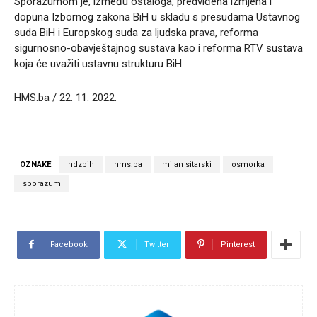
Sporazumom je, između ostaloga, predviđena izmjena i
dopuna Izbornog zakona BiH u skladu s presudama Ustavnog
suda BiH i Europskog suda za ljudska prava, reforma
sigurnosno-obavještajnog sustava kao i reforma RTV sustava
koja će uvažiti ustavnu strukturu BiH.
HMS.ba / 22. 11. 2022.
OZNAKE
hdzbih
hms.ba
milan sitarski
osmorka
sporazum
Facebook
Twitter
Pinterest