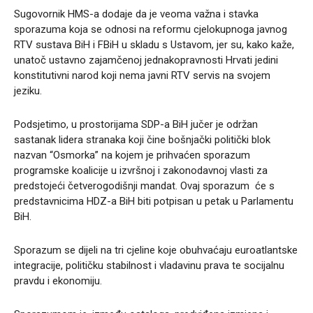
Sugovornik HMS-a dodaje da je veoma važna i stavka
sporazuma koja se odnosi na reformu cjelokupnoga javnog
RTV sustava BiH i FBiH u skladu s Ustavom, jer su, kako kaže,
unatoč ustavno zajamčenoj jednakopravnosti Hrvati jedini
konstitutivni narod koji nema javni RTV servis na svojem
jeziku.
Podsjetimo, u prostorijama SDP-a BiH jučer je održan
sastanak lidera stranaka koji čine bošnjački politički blok
nazvan “Osmorka” na kojem je prihvaćen sporazum
programske koalicije u izvršnoj i zakonodavnoj vlasti za
predstojeći četverogodišnji mandat. Ovaj sporazum će s
predstavnicima HDZ-a BiH biti potpisan u petak u Parlamentu
BiH.
Sporazum se dijeli na tri cjeline koje obuhvaćaju euroatlantske
integracije, političku stabilnost i vladavinu prava te socijalnu
pravdu i ekonomiju.