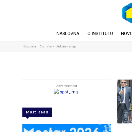
NASLOVNA
O INSTITUTU
NOVO
Naslovna
Oznake
Diskriminacija
- Advertisement -
Must Read