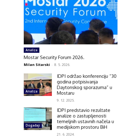
Analiza
Mostar Security Forum 2026.
Milan Sitarski
-
8. 5. 2026.
IDPI održao konferenciju “30
godina potpisivanja
Daytonskog sporazuma” u
Analiza
Mostaru
9. 12. 2025.
IDPI predstavio rezultate
analize o zastupljenosti
temeljnih ustavnih načela u
Događaji
medijskom prostoru BiH
21. 6. 2024.