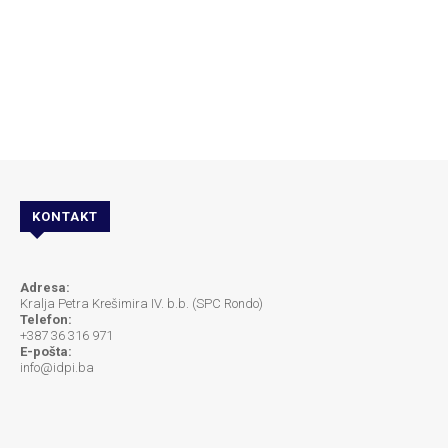
KONTAKT
Adresa:
Kralja Petra Krešimira IV. b.b. (SPC Rondo)
Telefon:
+387 36 316 971
E-pošta:
info@idpi.ba