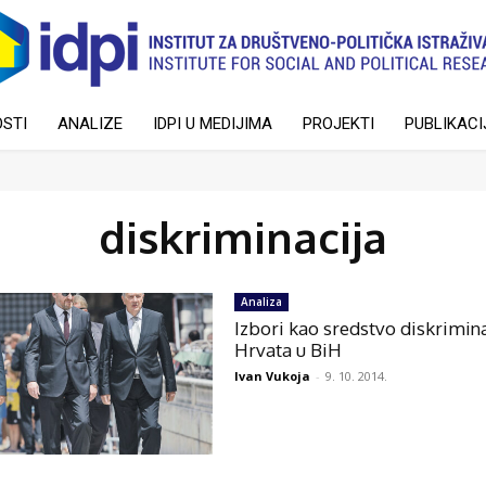
STI
ANALIZE
IDPI U MEDIJIMA
PROJEKTI
PUBLIKACI
diskriminacija
Analiza
Izbori kao sredstvo diskrimina
Hrvata u BiH
Ivan Vukoja
-
9. 10. 2014.