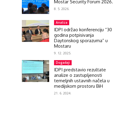
Mostar Security Forum 2026.
8. 5. 2026.
Analiza
IDPI održao konferenciju “30
godina potpisivanja
Daytonskog sporazuma” u
Mostaru
9. 12. 2025.
Događaji
IDPI predstavio rezultate
analize o zastupljenosti
temeljnih ustavnih načela u
medijskom prostoru BiH
21. 6. 2024.