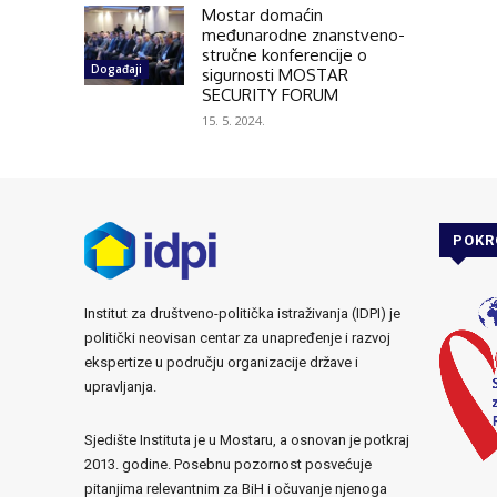
Mostar domaćin
međunarodne znanstveno-
stručne konferencije o
Događaji
sigurnosti MOSTAR
SECURITY FORUM
15. 5. 2024.
POKR
Institut za društveno-politička istraživanja (IDPI) je
politički neovisan centar za unapređenje i razvoj
ekspertize u području organizacije države i
upravljanja.
Sjedište Instituta je u Mostaru, a osnovan je potkraj
2013. godine. Posebnu pozornost posvećuje
pitanjima relevantnim za BiH i očuvanje njenoga