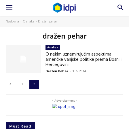
Naslovna
Oznake
Dražen pehar
dražen pehar
Analiza
O nekim uznemirujućim aspektima
američke vanjske politike prema Bosni i
Hercegovini
Dražen Pehar
-
3. 6. 2014.
1
2
- Advertisement -
Must Read