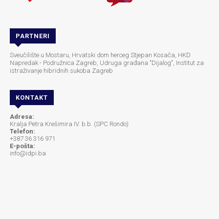
PARTNERI
Sveučilište u Mostaru, Hrvatski dom herceg Stjepan Kosača, HKD
Napredak - Podružnica Zagreb, Udruga građana "Dijalog", Institut za
istraživanje hibridnih sukoba Zagreb
KONTAKT
Adresa:
Kralja Petra Krešimira IV. b.b. (SPC Rondo)
Telefon:
+387 36 316 971
E-pošta:
info@idpi.ba