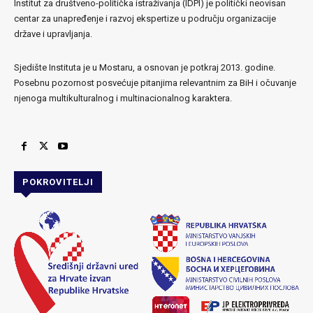
Institut za društveno-politička istraživanja (IDPI) je politički neovisan
centar za unapređenje i razvoj ekspertize u području organizacije
države i upravljanja.
Sjedište Instituta je u Mostaru, a osnovan je potkraj 2013. godine.
Posebnu pozornost posvećuje pitanjima relevantnim za BiH i očuvanje
njenoga multikulturalnog i multinacionalnog karaktera.
POKROVITELJI