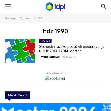
Naslovna
Oznake
Hdz 1990
hdz 1990
Analiza
Sličnosti i razlike političkih ujedinjavanja
NHI iz 2010. i 2014. godine
Tvrtko Milović
-
6. 5. 2014.
- Advertisement -
Must Read