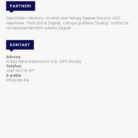
PARTNERI
Sveučilište u Mostaru, Hrvatski dom herceg Stjepan Kosača, HKD
Napredak - Podružnica Zagreb, Udruga građana "Dijalog", Institut za
istraživanje hibridnih sukoba Zagreb
KONTAKT
Adresa:
Kralja Petra Krešimira IV. b.b. (SPC Rondo)
Telefon:
+387 36 316 971
E-pošta:
info@idpi.ba