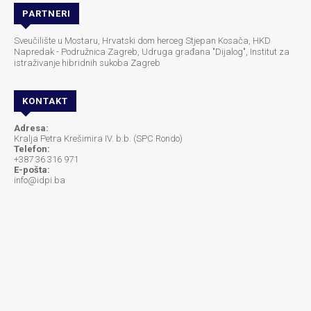
PARTNERI
Sveučilište u Mostaru, Hrvatski dom herceg Stjepan Kosača, HKD
Napredak - Podružnica Zagreb, Udruga građana "Dijalog", Institut za
istraživanje hibridnih sukoba Zagreb
KONTAKT
Adresa:
Kralja Petra Krešimira IV. b.b. (SPC Rondo)
Telefon:
+387 36 316 971
E-pošta:
info@idpi.ba