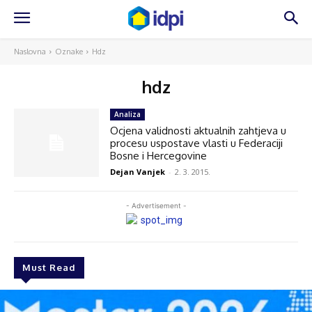
Naslovna
Oznake
Hdz
hdz
Analiza
Ocjena validnosti aktualnih zahtjeva u
procesu uspostave vlasti u Federaciji
Bosne i Hercegovine
Dejan Vanjek
-
2. 3. 2015.
- Advertisement -
Must Read