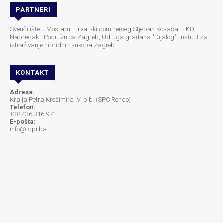
PARTNERI
Sveučilište u Mostaru, Hrvatski dom herceg Stjepan Kosača, HKD
Napredak - Podružnica Zagreb, Udruga građana "Dijalog", Institut za
istraživanje hibridnih sukoba Zagreb
KONTAKT
Adresa:
Kralja Petra Krešimira IV. b.b. (SPC Rondo)
Telefon:
+387 36 316 971
E-pošta:
info@idpi.ba