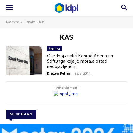
Naslovna
Oznake
KAS
KAS
Analiza
O jednoj analizi Konrad Adenauer
Stiftunga koja je morala ostati
neobjavljenom
Dražen Pehar
-
25. 8. 2014.
- Advertisement -
Must Read