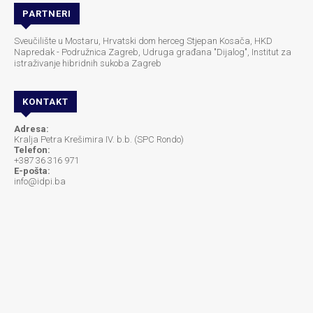
PARTNERI
Sveučilište u Mostaru, Hrvatski dom herceg Stjepan Kosača, HKD
Napredak - Podružnica Zagreb, Udruga građana "Dijalog", Institut za
istraživanje hibridnih sukoba Zagreb
KONTAKT
Adresa:
Kralja Petra Krešimira IV. b.b. (SPC Rondo)
Telefon:
+387 36 316 971
E-pošta:
info@idpi.ba