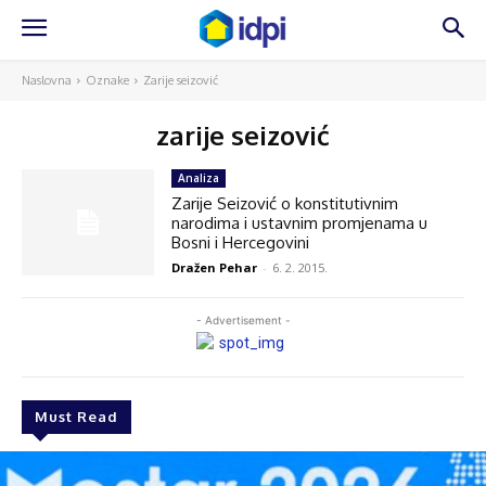
Naslovna
Oznake
Zarije seizović
zarije seizović
Analiza
Zarije Seizović o konstitutivnim
narodima i ustavnim promjenama u
Bosni i Hercegovini
Dražen Pehar
-
6. 2. 2015.
- Advertisement -
Must Read