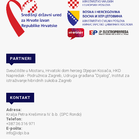
PARTNERI
Sveučilište u Mostaru, Hrvatski dom herceg Stjepan Kosača, HKD
Napredak - Podružnica Zagreb, Udruga građana "Dijalog", Institut za
istraživanje hibridnih sukoba Zagreb
KONTAKT
Adresa:
Kralja Petra Krešimira IV. b.b. (SPC Rondo)
Telefon:
+387 36 316 971
E-pošta:
info@idpi.ba