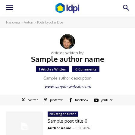
Naslovna
Autori
Posts by John Doe
Articles written by:
Sample author name
1 Articles Written
0 Comments
Sample author description
www.sample-website.com
twitter
pinterest
facebook
youtube
Nekategorizirano
Sample post title 0
Author name
-
6. 8. 2026.