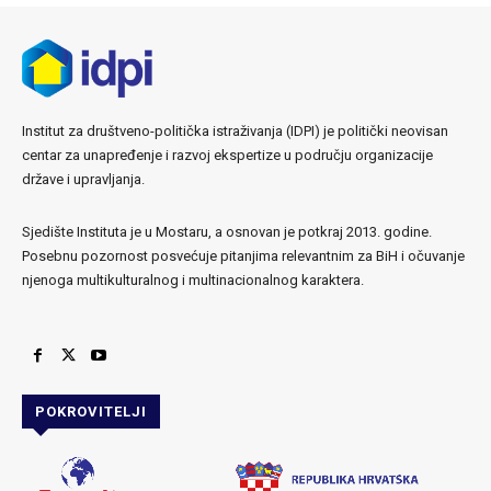
Institut za društveno-politička istraživanja (IDPI) je politički neovisan
centar za unapređenje i razvoj ekspertize u području organizacije
države i upravljanja.
Sjedište Instituta je u Mostaru, a osnovan je potkraj 2013. godine.
Posebnu pozornost posvećuje pitanjima relevantnim za BiH i očuvanje
njenoga multikulturalnog i multinacionalnog karaktera.
POKROVITELJI