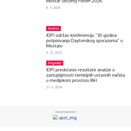
Mostar Security Forum 2026.
8. 5. 2026.
Analiza
IDPI održao konferenciju “30 godina
potpisivanja Daytonskog sporazuma” u
Mostaru
9. 12. 2025.
Događaji
IDPI predstavio rezultate analize o
zastupljenosti temeljnih ustavnih načela
u medijskom prostoru BiH
21. 6. 2024.
- Advertisement -