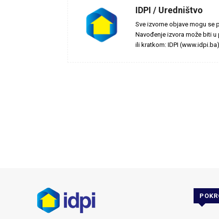
IDPI / Uredništvo
Sve izvorne objave mogu se pr
Navođenje izvora može biti u p
ili kratkom: IDPI (www.idpi.ba)
POKR