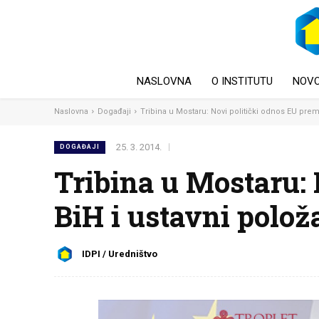
NASLOVNA
O INSTITUTU
NOVO
Naslovna
Događaji
Tribina u Mostaru: Novi politički odnos EU prema
25. 3. 2014.
DOGAĐAJI
Tribina u Mostaru:
BiH i ustavni polož
IDPI / Uredništvo