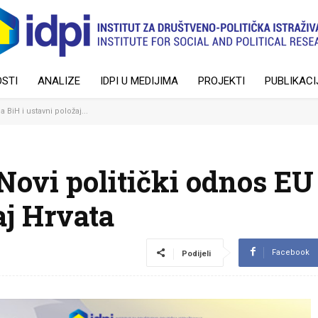
STI
ANALIZE
IDPI U MEDIJIMA
PROJEKTI
PUBLIKACI
 BiH i ustavni položaj...
 Novi politički odnos E
aj Hrvata
Facebook
Podijeli