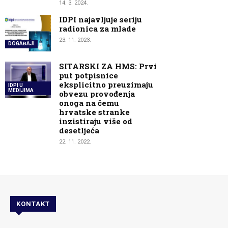
14. 3. 2024.
IDPI najavljuje seriju
radionica za mlade
23. 11. 2023.
DOGAĐAJI
SITARSKI ZA HMS: Prvi
put potpisnice
eksplicitno preuzimaju
IDPI U
MEDIJIMA
obvezu provođenja
onoga na čemu
hrvatske stranke
inzistiraju više od
desetljeća
22. 11. 2022.
KONTAKT