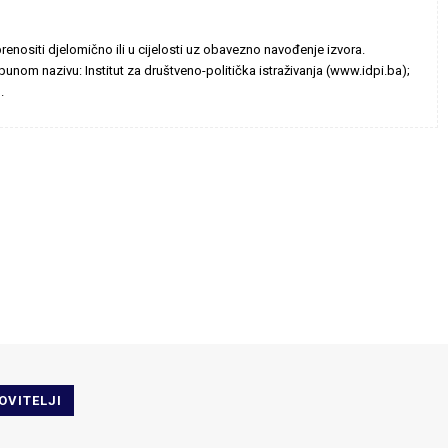
enositi djelomično ili u cijelosti uz obavezno navođenje izvora.
unom nazivu: Institut za društveno-politička istraživanja (www.idpi.ba);
.
OVITELJI