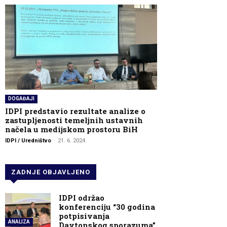
DOGAĐAJI
IDPI predstavio rezultate analize o
zastupljenosti temeljnih ustavnih
načela u medijskom prostoru BiH
IDPI / Uredništvo
-
21. 6. 2024.
ZADNJE OBJAVLJENO
IDPI održao
konferenciju “30 godina
potpisivanja
ANALIZA
Daytonskog sporazuma”