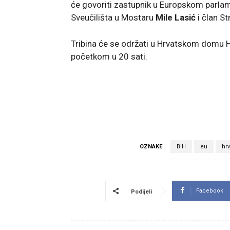
će govoriti zastupnik u Europskom parl
Sveučilišta u Mostaru
Mile Lasić
i član S
Tribina će se održati u Hrvatskom domu H
početkom u 20 sati.
OZNAKE
BiH
eu
hrv
Facebook
Podijeli