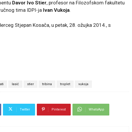
amentu
Davor Ivo Stier
, profesor na Filozofskom fakultetu
tručnog tima IDPI-ja
Ivan Vukoja
.
erceg Stjepan Kosača, u petak, 28. ožujka 2014., s
ati
lasić
stier
tribina
troplet
vukoja
Twitter
Pinterest
WhatsApp