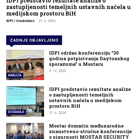
IDPI predstavio rezultate analize o
zastupljenosti temeljnih ustavnih načela u
medijskom prostoru BiH
IDPI / Uredništvo
-
21. 6. 2024.
ZADNJE OBJAVLJENO
IDPI održao konferenciju “30
godina potpisivanja Daytonskog
sporazuma” u Mostaru
9. 12. 2025.
ANALIZA
IDPI predstavio rezultate analize
o zastupljenosti temeljnih
ustavnih načela u medijskom
prostoru BiH
DOGAĐAJI
21. 6. 2024.
Mostar domaćin međunarodne
znanstveno-stručne konferencije
o sigurnosti MOSTAR SECURITY