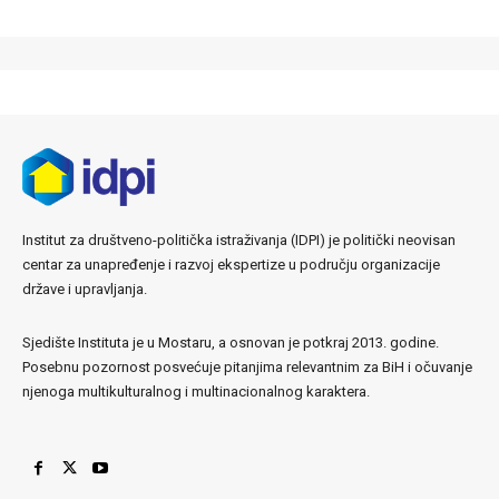
Institut za društveno-politička istraživanja (IDPI) je politički neovisan
centar za unapređenje i razvoj ekspertize u području organizacije
države i upravljanja.
Sjedište Instituta je u Mostaru, a osnovan je potkraj 2013. godine.
Posebnu pozornost posvećuje pitanjima relevantnim za BiH i očuvanje
njenoga multikulturalnog i multinacionalnog karaktera.