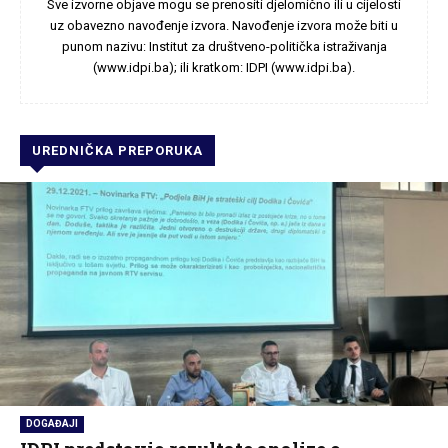
Sve izvorne objave mogu se prenositi djelomično ili u cijelosti
uz obavezno navođenje izvora. Navođenje izvora može biti u
punom nazivu: Institut za društveno-politička istraživanja
(www.idpi.ba); ili kratkom: IDPI (www.idpi.ba).
UREDNIČKA PREPORUKA
DOGAĐAJI