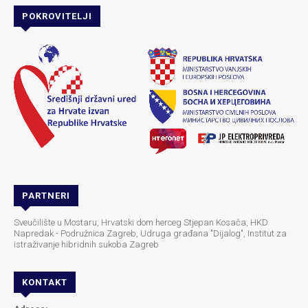
POKROVITELJI
PARTNERI
Sveučilište u Mostaru, Hrvatski dom herceg Stjepan Kosača, HKD
Napredak - Podružnica Zagreb, Udruga građana "Dijalog", Institut za
istraživanje hibridnih sukoba Zagreb
KONTAKT