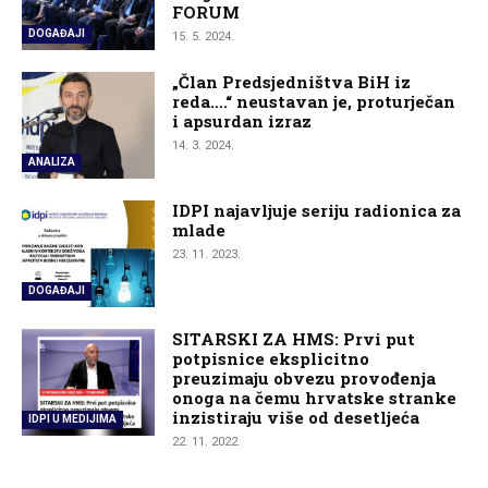
FORUM
DOGAĐAJI
15. 5. 2024.
„Član Predsjedništva BiH iz
reda….“ neustavan je, proturječan
i apsurdan izraz
14. 3. 2024.
ANALIZA
IDPI najavljuje seriju radionica za
mlade
23. 11. 2023.
DOGAĐAJI
SITARSKI ZA HMS: Prvi put
potpisnice eksplicitno
preuzimaju obvezu provođenja
onoga na čemu hrvatske stranke
inzistiraju više od desetljeća
IDPI U MEDIJIMA
22. 11. 2022.