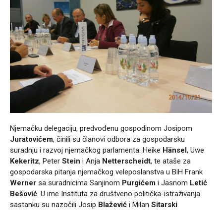
Njemačku delegaciju, predvođenu gospodinom Josipom
Juratovićem
, činili su članovi odbora za gospodarsku
suradnju i razvoj njemačkog parlamenta: Heike
Hänsel
, Uwe
Kekeritz
, Peter
Stein
i Anja
Netterscheidt
, te ataše za
gospodarska pitanja njemačkog veleposlanstva u BiH Frank
Werner
sa suradnicima Sanjinom
Purgićem
i Jasnom
Letić
Bešović
. U ime Instituta za društveno politička-istraživanja
sastanku su nazočili Josip
Blažević
i Milan
Sitarski
.