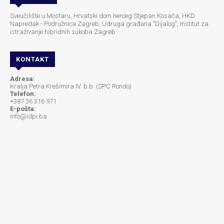
Sveučilište u Mostaru, Hrvatski dom herceg Stjepan Kosača, HKD
Napredak - Podružnica Zagreb, Udruga građana "Dijalog", Institut za
istraživanje hibridnih sukoba Zagreb
KONTAKT
Adresa:
Kralja Petra Krešimira IV. b.b. (SPC Rondo)
Telefon:
+387 36 316 971
E-pošta:
info@idpi.ba