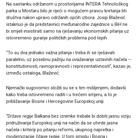
Na sastanku održanom u prostorijama INTERA Tehnološkog
parka u Mostaru bilo je riječi o mogućem pravcu kretanja bh.
društva nakon upravo održanih općih izbora. Josip Blažević
istaknuo je da predstavnici međunarodne zajednice u BiH ne
bi smjeli
insistirati
samo na rješavanju ekonomskih pitanja uz
istovremeno guranje političkih problema pod tepih.
“To su dva jednako važna pitanja i treba ih se rješavati
paralelno, uz posebnu pažnju na uvažavanje ustavnih načela –
konstitutivnosti, ravnopravnosti i reprezentativnosti”, kazao je,
između ostaloga, Blažević.
Njemački sugovornici složili su se s tim mišljenjem, dodavši
kako treba istovremeno raditi i u trećem smjeru, a to je
približavanje Bosne i Hercegovine Europskoj uniji.
“Države regije Balkana bez iznimke trebale bi dobiti jasnu viziju
pridruživanja Europskoj uniji na način da se utvrde jasna
načela i kriteriji po pitanju reformi, ukupnog napretka i
modernizacije čitave regije. U tom smislu i Bosna i