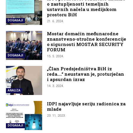
o zastupljenosti temeljnih
ustavnih načela u medijskom
prostoru BiH
DOGAĐAJI
21. 6. 2024.
Mostar domaćin međunarodne
znanstveno-stručne konferencije
o sigurnosti MOSTAR SECURITY
FORUM
DOGAĐAJI
15. 5. 2024.
„Član Predsjedništva BiH iz
reda….“ neustavan je, proturječan
i apsurdan izraz
14. 3. 2024.
ANALIZA
IDPI najavljuje seriju radionica za
mlade
23. 11. 2023.
DOGAĐAJI