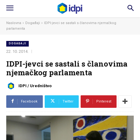
Naslovna
Događaji
IDPI-jevci se sastali s članovima njemačkog
parlamenta
DOGAĐAJI
22. 10. 2014.
IDPI-jevci se sastali s članovima
njemačkog parlamenta
IDPI / Uredništvo
Facebook
Twitter
Pinterest