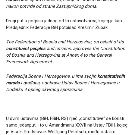
nakon potvrde od strane Zastupničkog doma
.
Drugi put u potpisu jednog od tri ustavotvorca, kojeg je kao
Predsjednik Federacije BiH potpisao Krešimir Zubak:
The Federation of Bosnia and Herzegovina, on behalf of its
constituent peoples
and citizens, approves the Constitution
of Bosnia and Herzegovina at Annex 4 to the General
Framework Agreement.
Federacija Bosne i Hercegovine, u ime svojih
konstitutivnih
naroda
i građana, odobrava Ustav Bosne i Hercegovine u
Dodatku 4 općeg okvirnog sporazuma.
U svim ustavima (BiH, FBiH, RS) riječ „constitutive“ se koristi
samo jedanput, i to u Amandmanu XXVII na Ustav FBiH, kojeg
je Visoki Predstavnik Wolfgang Petritsch, među ostalim