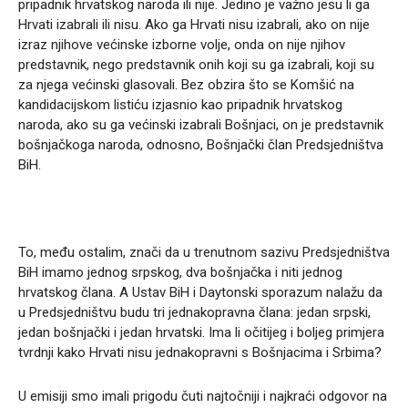
pripadnik hrvatskog naroda ili nije. Jedino je važno jesu li ga
Hrvati izabrali ili nisu. Ako ga Hrvati nisu izabrali, ako on nije
izraz njihove većinske izborne volje, onda on nije njihov
predstavnik, nego predstavnik onih koji su ga izabrali, koji su
za njega većinski glasovali. Bez obzira što se Komšić na
kandidacijskom listiću izjasnio kao pripadnik hrvatskog
naroda, ako su ga većinski izabrali Bošnjaci, on je predstavnik
bošnjačkoga naroda, odnosno, Bošnjački član Predsjedništva
BiH.
To, među ostalim, znači da u trenutnom sazivu Predsjedništva
BiH imamo jednog srpskog, dva bošnjačka i niti jednog
hrvatskog člana. A Ustav BiH i Daytonski sporazum nalažu da
u Predsjedništvu budu tri jednakopravna člana: jedan srpski,
jedan bošnjački i jedan hrvatski. Ima li očitijeg i boljeg primjera
tvrdnji kako Hrvati nisu jednakopravni s Bošnjacima i Srbima?
U emisiji smo imali prigodu čuti najtočniji i najkraći odgovor na