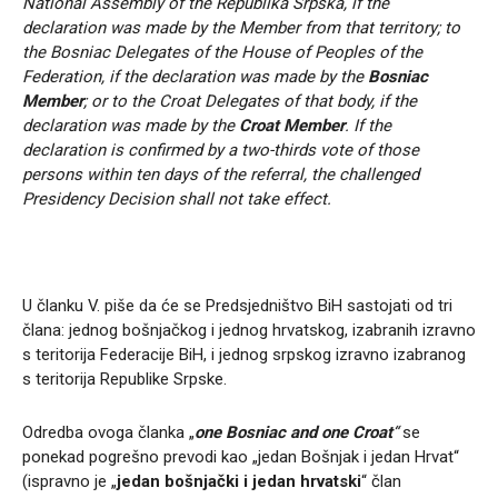
National Assembly of the Republika Srpska, if the
declaration was made by the Member from that territory; to
the Bosniac Delegates of the House of Peoples of the
Federation, if the declaration was made by the
Bosniac
Member
; or to the Croat Delegates of that body, if the
declaration was made by the
Croat Member
. If the
declaration is confirmed by a two-thirds vote of those
persons within ten days of the referral, the challenged
Presidency Decision shall not take effect.
U članku V. piše da će se Predsjedništvo BiH sastojati od tri
člana: jednog bošnjačkog i jednog hrvatskog, izabranih izravno
s teritorija Federacije BiH, i jednog srpskog izravno izabranog
s teritorija Republike Srpske.
Odredba ovoga članka „
one Bosniac and one Croat
“
se
ponekad pogrešno prevodi kao „jedan Bošnjak i jedan Hrvat“
(ispravno je „
jedan bošnjački i jedan hrvatski
“ član