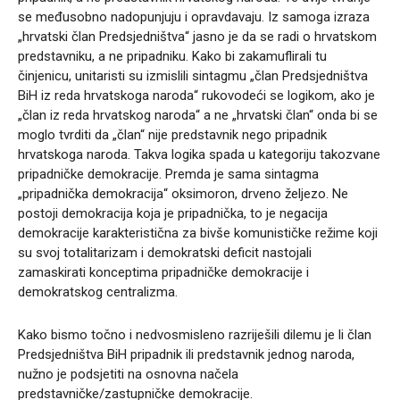
se međusobno nadopunjuju i opravdavaju. Iz samoga izraza
„hrvatski član Predsjedništva“ jasno je da se radi o hrvatskom
predstavniku, a ne pripadniku. Kako bi zakamuflirali tu
činjenicu, unitaristi su izmislili sintagmu „član Predsjedništva
BiH iz reda hrvatskoga naroda“ rukovodeći se logikom, ako je
„član iz reda hrvatskog naroda“ a ne „hrvatski član“ onda bi se
moglo tvrditi da „član“ nije predstavnik nego pripadnik
hrvatskoga naroda. Takva logika spada u kategoriju takozvane
pripadničke demokracije. Premda je sama sintagma
„pripadnička demokracija“ oksimoron, drveno željezo. Ne
postoji demokracija koja je pripadnička, to je negacija
demokracije karakteristična za bivše komunističke režime koji
su svoj totalitarizam i demokratski deficit nastojali
zamaskirati konceptima pripadničke demokracije i
demokratskog centralizma.
Kako bismo točno i nedvosmisleno razriješili dilemu je li član
Predsjedništva BiH pripadnik ili predstavnik jednog naroda,
nužno je podsjetiti na osnovna načela
predstavničke/zastupničke demokracije.