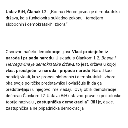
Ustav BiH, Članak I.2.
: „Bosna i Hercegovina je demokratska
država, koja funkcionira sukladno zakonu i temeljem
slobodnih i demokratskih izbora.“
Osnovno načelo demokracije glasi:
Vlast proistječe iz
naroda i pripada narodu
. U skladu s Člankom I. 2.
Bosna i
Hercegovina je demokratska država
, to jest, država u kojoj
vlast proistječe iz naroda i pripada narodu
. Narod kao
nositelj vlasti, kroz proces slobodnih i demokratskih izbora
bira svoje političke predstavnike i ovlašćuje ih da ga
predstavljaju i u njegovo ime vladaju. Ovaj oblik demokracije
definiran Člankom I.2. Ustava BiH ustavno-pravne i politološke
teorije nazivaju
„zastupnička demokracija“
. BiH je, dakle,
zastupnička a ne pripadnička demokracija.