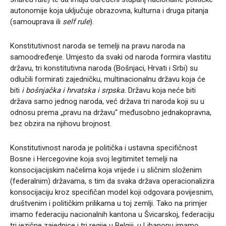
autonomije koja uključuje obrazovna, kulturna i druga pitanja
(samouprava ili
self rule
).
Konstitutivnost naroda se temelji na pravu naroda na
samoodređenje. Umjesto da svaki od naroda formira vlastitu
državu, tri konstitutivna naroda (Bošnjaci, Hrvati i Srbi) su
odlučili formirati zajedničku, multinacionalnu državu koja će
biti
i bošnjačka i hrvatska i srpska.
Državu koja neće biti
država samo jednog naroda, već država tri naroda koji su u
odnosu prema „pravu na državu“ međusobno jednakopravna,
bez obzira na njihovu brojnost.
Konstitutivnost naroda je politička i ustavna specifičnost
Bosne i Hercegovine koja svoj legitimitet temelji na
konsocijacijskim načelima koja vrijede i u sličnim složenim
(federalnim) državama, s tim da svaka država operacionalizira
konsocijaciju kroz specifičan model koji odgovara povijesnim,
društvenim i političkim prilikama u toj zemlji. Tako na primjer
imamo federaciju nacionalnih kantona u Švicarskoj, federaciju
tri jezične zajednice i tri regije u Belgiji, u Libanonu imamo