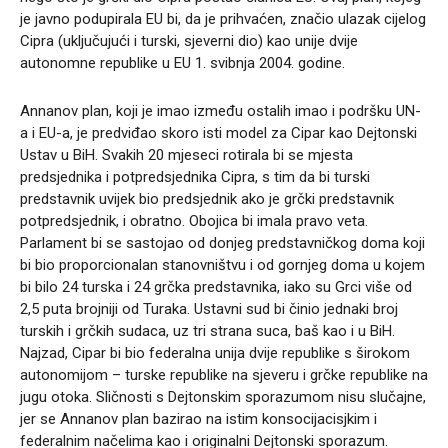
je javno podupirala EU bi, da je prihvaćen, značio ulazak cijelog
Cipra (uključujući i turski, sjeverni dio) kao unije dvije
autonomne republike u EU 1. svibnja 2004. godine.
Annanov plan, koji je imao između ostalih imao i podršku UN-
a i EU-a, je predviđao skoro isti model za Cipar kao Dejtonski
Ustav u BiH. Svakih 20 mjeseci rotirala bi se mjesta
predsjednika i potpredsjednika Cipra, s tim da bi turski
predstavnik uvijek bio predsjednik ako je grčki predstavnik
potpredsjednik, i obratno. Obojica bi imala pravo veta.
Parlament bi se sastojao od donjeg predstavničkog doma koji
bi bio proporcionalan stanovništvu i od gornjeg doma u kojem
bi bilo 24 turska i 24 grčka predstavnika, iako su Grci više od
2,5 puta brojniji od Turaka. Ustavni sud bi činio jednaki broj
turskih i grčkih sudaca, uz tri strana suca, baš kao i u BiH.
Najzad, Cipar bi bio federalna unija dvije republike s širokom
autonomijom – turske republike na sjeveru i grčke republike na
jugu otoka. Sličnosti s Dejtonskim sporazumom nisu slučajne,
jer se Annanov plan bazirao na istim konsocijacisjkim i
federalnim načelima kao i originalni Dejtonski sporazum.