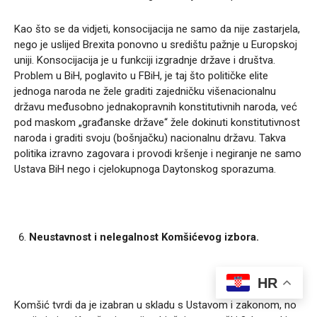
Kao što se da vidjeti, konsocijacija ne samo da nije zastarjela,
nego je uslijed Brexita ponovno u središtu pažnje u Europskoj
uniji. Konsocijacija je u funkciji izgradnje države i društva.
Problem u BiH, poglavito u FBiH, je taj što političke elite
jednoga naroda ne žele graditi zajedničku višenacionalnu
državu međusobno jednakopravnih konstitutivnih naroda, već
pod maskom „građanske države“ žele dokinuti konstitutivnost
naroda i graditi svoju (bošnjačku) nacionalnu državu. Takva
politika izravno zagovara i provodi kršenje i negiranje ne samo
Ustava BiH nego i cjelokupnoga Daytonskog sporazuma.
Neustavnost i nelegalnost Komšićevog izbora.
HR
Komšić tvrdi da je izabran u skladu s Ustavom i zakonom, no