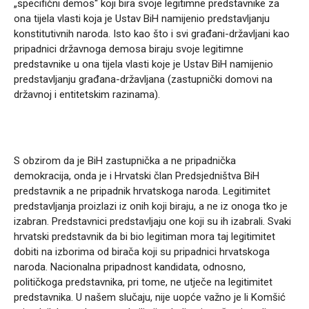
„specifični demos“ koji bira svoje legitimne predstavnike za
ona tijela vlasti koja je Ustav BiH namijenio predstavljanju
konstitutivnih naroda. Isto kao što i svi građani-državljani kao
pripadnici državnoga demosa biraju svoje legitimne
predstavnike u ona tijela vlasti koje je Ustav BiH namijenio
predstavljanju građana-državljana (zastupnički domovi na
državnoj i entitetskim razinama).
S obzirom da je BiH zastupnička a ne pripadnička
demokracija, onda je i Hrvatski član Predsjedništva BiH
predstavnik a ne pripadnik hrvatskoga naroda. Legitimitet
predstavljanja proizlazi iz onih koji biraju, a ne iz onoga tko je
izabran. Predstavnici predstavljaju one koji su ih izabrali. Svaki
hrvatski predstavnik da bi bio legitiman mora taj legitimitet
dobiti na izborima od birača koji su pripadnici hrvatskoga
naroda. Nacionalna pripadnost kandidata, odnosno,
političkoga predstavnika, pri tome, ne utječe na legitimitet
predstavnika. U našem slučaju, nije uopće važno je li Komšić