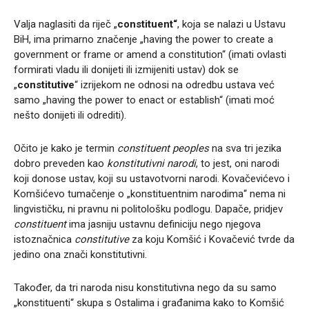
Valja naglasiti da riječ „
constituent“
, koja se nalazi u Ustavu
BiH, ima primarno značenje „having the power to create a
government or frame or amend a constitution“ (imati ovlasti
formirati vladu ili donijeti ili izmijeniti ustav) dok se
„
constitutive
“ izrijekom ne odnosi na odredbu ustava već
samo „having the power to enact or establish“ (imati moć
nešto donijeti ili odrediti).
Očito je kako je termin
constituent peoples
na sva tri jezika
dobro preveden kao
konstitutivni narodi
, to jest, oni narodi
koji donose ustav, koji su ustavotvorni narodi. Kovačevićevo i
Komšićevo tumačenje o „konstituentnim narodima“ nema ni
lingvističku, ni pravnu ni politološku podlogu. Dapače, pridjev
constituent
ima jasniju ustavnu definiciju nego njegova
istoznačnica
constitutive
za koju Komšić i Kovačević tvrde da
jedino ona znači konstitutivni.
Također, da tri naroda nisu konstitutivna nego da su samo
„konstituenti“ skupa s Ostalima i građanima kako to Komšić