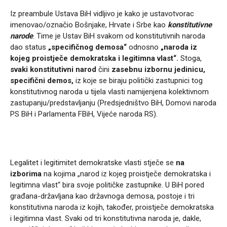
Iz preambule Ustava BiH vidljivo je kako je ustavotvorac
imenovao/označio Bošnjake, Hrvate i Srbe kao
konstitutivne
narode
. Time je Ustav BiH svakom od konstitutivnih naroda
dao status
„specifičnog demosa“
odnosno
„naroda iz
kojeg proistječe demokratska i legitimna vlast“.
Stoga,
svaki konstitutivni narod
čini
zasebnu izbornu jedinicu,
specifični demos,
iz koje se biraju politički zastupnici tog
konstitutivnog naroda u tijela vlasti namijenjena kolektivnom
zastupanju/predstavljanju (Predsjedništvo BiH, Domovi naroda
PS BiH i Parlamenta FBiH, Vijeće naroda RS).
Legalitet i legitimitet demokratske vlasti stječe se
na
izborima
na kojima „narod iz kojeg proistječe demokratska i
legitimna vlast“ bira svoje političke zastupnike. U BiH pored
građana-državljana kao državnoga demosa, postoje i tri
konstitutivna naroda iz kojih, također, proistječe demokratska
i legitimna vlast. Svaki od tri konstitutivna naroda je, dakle,