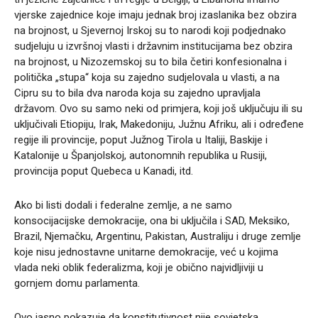
vjerske zajednice koje imaju jednak broj izaslanika bez obzira
na brojnost, u Sjevernoj Irskoj su to narodi koji podjednako
sudjeluju u izvršnoj vlasti i državnim institucijama bez obzira
na brojnost, u Nizozemskoj su to bila četiri konfesionalna i
politička „stupa“ koja su zajedno sudjelovala u vlasti, a na
Cipru su to bila dva naroda koja su zajedno upravljala
državom. Ovo su samo neki od primjera, koji još uključuju ili su
uključivali Etiopiju, Irak, Makedoniju, Južnu Afriku, ali i određene
regije ili provincije, poput Južnog Tirola u Italiji, Baskije i
Katalonije u Španjolskoj, autonomnih republika u Rusiji,
provincija poput Quebeca u Kanadi, itd.
Ako bi listi dodali i federalne zemlje, a ne samo
konsocijacijske demokracije, ona bi uključila i SAD, Meksiko,
Brazil, Njemačku, Argentinu, Pakistan, Australiju i druge zemlje
koje nisu jednostavne unitarne demokracije, već u kojima
vlada neki oblik federalizma, koji je obično najvidljiviji u
gornjem domu parlamenta.
Ovo jasno pokazuje da konstitutivnost nije sovjetska