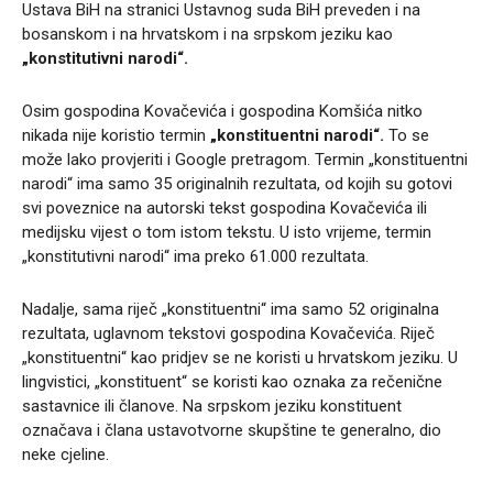
Ustava BiH na stranici Ustavnog suda BiH preveden i na
bosanskom i na hrvatskom i na srpskom jeziku kao
„konstitutivni narodi“.
Osim gospodina Kovačevića i gospodina Komšića nitko
nikada nije koristio termin
„konstituentni narodi“.
To se
može lako provjeriti i Google pretragom. Termin „konstituentni
narodi“ ima samo 35 originalnih rezultata, od kojih su gotovi
svi poveznice na autorski tekst gospodina Kovačevića ili
medijsku vijest o tom istom tekstu. U isto vrijeme, termin
„konstitutivni narodi“ ima preko 61.000 rezultata.
Nadalje, sama riječ „konstituentni“ ima samo 52 originalna
rezultata, uglavnom tekstovi gospodina Kovačevića. Riječ
„konstituentni“ kao pridjev se ne koristi u hrvatskom jeziku. U
lingvistici, „konstituent“ se koristi kao oznaka za rečenične
sastavnice ili članove. Na srpskom jeziku konstituent
označava i člana ustavotvorne skupštine te generalno, dio
neke cjeline.