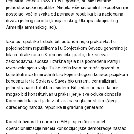
republika između 1956. i 1991. godine) su bile unitarne
jednostranačke republike. Načelo višenacionalnih republika nije
postojao, već je svaka od petnaest republika bila nacionalna
država jednog naroda (Rusija ruskog, Ukrajina ukrajinskog,
Armenija armenskog, itd.).
Iako su republike trebale biti autonomne, u praksi vlast u
pojedinačnim republikama i u Sovjetskom Savezu generalno je
bila centralizirana u Komunističkoj partiji, dok su sva
zakonodavna, sudska i izvršna tijela bila podređena Partiji i
izvršavala njenu volju. Tu se definitivno ne može govoriti o
konstitutivnosti naroda ili bilo kojem drugom konsocijacijskom
konceptu jer je Sovjetski Savez bio unitarni, centralizirani,
jednostranački totalitarni sistem. Niti jedan od naroda nije
mogao biti konstitutivan u praksi, jer je sve odluke donosila
Komunistička partija bez obzira na suglasnost ili mišljenje
određenog naroda, republike ili građana generalno.
Konstitutivnost tri naroda u BiH je specifični model
operacionalizacije načela konsocijacijske demokracije nastao