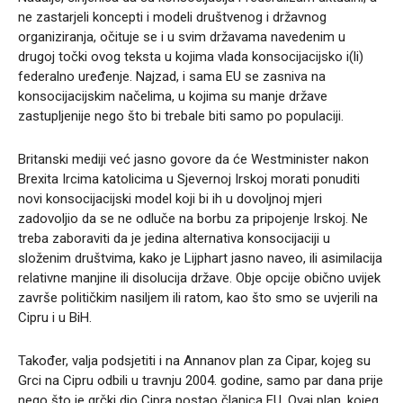
ne zastarjeli koncepti i modeli društvenog i državnog
organiziranja, očituje se i u svim državama navedenim u
drugoj točki ovog teksta u kojima vlada konsocijacijsko i(li)
federalno uređenje. Najzad, i sama EU se zasniva na
konsocijacijskim načelima, u kojima su manje države
zastupljenije nego što bi trebale biti samo po populaciji.
Britanski mediji već jasno govore da će Westminister nakon
Brexita Ircima katolicima u Sjevernoj Irskoj morati ponuditi
novi konsocijacijski model koji bi ih u dovoljnoj mjeri
zadovoljio da se ne odluče na borbu za pripojenje Irskoj. Ne
treba zaboraviti da je jedina alternativa konsocijaciji u
složenim društvima, kako je Lijphart jasno naveo, ili asimilacija
relativne manjine ili disolucija države. Obje opcije obično uvijek
završe političkim nasiljem ili ratom, kao što smo se uvjerili na
Cipru i u BiH.
Također, valja podsjetiti i na Annanov plan za Cipar, kojeg su
Grci na Cipru odbili u travnju 2004. godine, samo par dana prije
nego što je grčki dio Cipra postao članica EU. Ovaj plan, kojeg