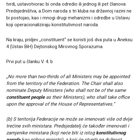
tvrdi, ustavotvorac bi onda odredio ili jednog ili pet članova
Predsjedništva, a Dom naroda s tri kluba na državnoj razini ne
bi postojao, kao i mnogi drugi mehanizmi i odredbe u Ustavu
koji operacionaliziraju konstitutivnost naroda.
Na kraju, pridjev „constituent“ se koristi još dva puta u Aneksu
4 (Ustav BiH) Dejtonskog Mirovnog Sporazuma.
Prvi put u članku V. 4. b
„No more than two-thirds of all Ministers may be appointed
from the territory of the Federation. The Chair shall also
nominate Deputy Ministers (who shall not be of the same
constituent people
as their Ministers), who shall take office
upon the approval of the House of Representatives.“
(b) S teritorija Federacije ne može se imenovati više od dvije
trećine svih ministara. Predsjedatelj će također imenovati i
zamjenike ministara (koji neće biti iz istog
konstitutivnog
naroda
kao njihovi ministri), a koji će stupiti na dužnost