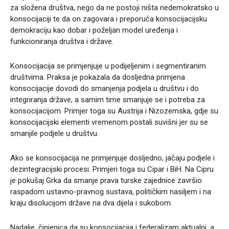
za složena društva, nego da ne postoji ništa nedemokratsko u
konsocijaciji te da on zagovara i preporuča konsocijacijsku
demokraciju kao dobar i poželjan model uređenja i
funkcioniranja društva i države.
Konsocijacija se primjenjuje u podijeljenim i segmentiranim
društvima. Praksa je pokazala da dosljedna primjena
konsocijacije dovodi do smanjenja podjela u društvu i do
integriranja države, a samim time smanjuje se i potreba za
konsocijacijom. Primjer toga su Austrija i Nizozemska, gdje su
konsocijacijski elementi vremenom postali suvišni jer su se
smanjile podjele u društvu.
Ako se konsocijacija ne primjenjuje dosljedno, jačaju podjele i
dezintegracijski procesi. Primjeri toga su Cipar i BiH. Na Cipru
je pokušaj Grka da smanje prava turske zajednice završio
raspadom ustavno-pravnog sustava, političkim nasiljem i na
kraju disolucijom države na dva dijela i sukobom.
Nadalje, činjenica da su konsocijacija i federalizam aktualni, a