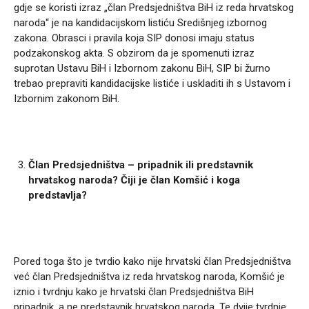
gdje se koristi izraz „član Predsjedništva BiH iz reda hrvatskog
naroda“ je na kandidacijskom listiću Središnjeg izbornog
zakona. Obrasci i pravila koja SIP donosi imaju status
podzakonskog akta. S obzirom da je spomenuti izraz
suprotan Ustavu BiH i Izbornom zakonu BiH, SIP bi žurno
trebao prepraviti kandidacijske listiće i uskladiti ih s Ustavom i
Izbornim zakonom BiH.
Član Predsjedništva – pripadnik ili predstavnik
hrvatskog naroda? Čiji je član Komšić i koga
predstavlja?
Pored toga što je tvrdio kako nije hrvatski član Predsjedništva
već član Predsjedništva iz reda hrvatskog naroda, Komšić je
iznio i tvrdnju kako je hrvatski član Predsjedništva BiH
pripadnik, a ne predstavnik hrvatskog naroda. Te dvije tvrdnje