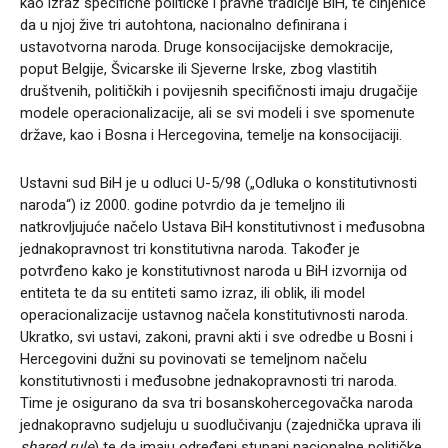
kao izraz specifične političke i pravne tradicije BiH, te činjenice
da u njoj žive tri autohtona, nacionalno definirana i
ustavotvorna naroda. Druge konsocijacijske demokracije,
poput Belgije, Švicarske ili Sjeverne Irske, zbog vlastitih
društvenih, političkih i povijesnih specifičnosti imaju drugačije
modele operacionalizacije, ali se svi modeli i sve spomenute
države, kao i Bosna i Hercegovina, temelje na konsocijaciji.
Ustavni sud BiH je u odluci U-5/98 („Odluka o konstitutivnosti
naroda“) iz 2000. godine potvrdio da je temeljno ili
natkrovljujuće načelo Ustava BiH konstitutivnost i međusobna
jednakopravnost tri konstitutivna naroda. Također je
potvrđeno kako je konstitutivnost naroda u BiH izvornija od
entiteta te da su entiteti samo izraz, ili oblik, ili model
operacionalizacije ustavnog načela konstitutivnosti naroda.
Ukratko, svi ustavi, zakoni, pravni akti i sve odredbe u Bosni i
Hercegovini dužni su povinovati se temeljnom načelu
konstitutivnosti i međusobne jednakopravnosti tri naroda.
Time je osigurano da sva tri bosanskohercegovačka naroda
jednakopravno sudjeluju u suodlučivanju (zajednička uprava ili
shared rule
) te da imaju određeni stupanj nacionalne političke