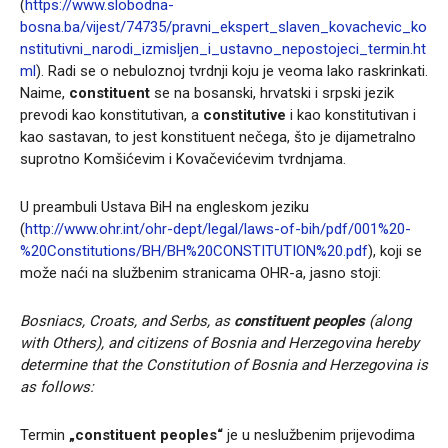
(
https://www.slobodna-
bosna.ba/vijest/74735/pravni_ekspert_slaven_kovachevic_ko
nstitutivni_narodi_izmisljen_i_ustavno_nepostojeci_termin.ht
ml
). Radi se o nebuloznoj tvrdnji koju je veoma lako raskrinkati.
Naime,
constituent
se na bosanski, hrvatski i srpski jezik
prevodi kao konstitutivan, a
constitutive
i kao konstitutivan i
kao sastavan, to jest konstituent nečega, što je dijametralno
suprotno Komšićevim i Kovačevićevim tvrdnjama.
U preambuli Ustava BiH na engleskom jeziku
(
http://www.ohr.int/ohr-dept/legal/laws-of-bih/pdf/001%20-
%20Constitutions/BH/BH%20CONSTITUTION%20.pdf
), koji se
može naći na službenim stranicama OHR-a, jasno stoji:
Bosniacs, Croats, and Serbs, as
constituent peoples
(along
with Others), and citizens of Bosnia and Herzegovina hereby
determine that the Constitution of Bosnia and Herzegovina is
as follows:
Termin
„constituent peoples“
je u neslužbenim prijevodima