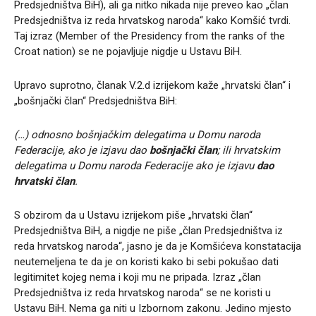
Predsjedništva BiH), ali ga nitko nikada nije preveo kao „član
Predsjedništva iz reda hrvatskog naroda“ kako Komšić tvrdi.
Taj izraz (Member of the Presidency from the ranks of the
Croat nation) se ne pojavljuje nigdje u Ustavu BiH.
Upravo suprotno, članak V.2.d izrijekom kaže „hrvatski član“ i
„bošnjački član“ Predsjedništva BiH:
(…) odnosno bošnjačkim delegatima u Domu naroda
Federacije, ako je izjavu dao
bošnjački član
; ili hrvatskim
delegatima u Domu naroda Federacije ako je izjavu
dao
hrvatski član
.
S obzirom da u Ustavu izrijekom piše „hrvatski član“
Predsjedništva BiH, a nigdje ne piše „član Predsjedništva iz
reda hrvatskog naroda“, jasno je da je Komšićeva konstatacija
neutemeljena te da je on koristi kako bi sebi pokušao dati
legitimitet kojeg nema i koji mu ne pripada. Izraz „član
Predsjedništva iz reda hrvatskog naroda“ se ne koristi u
Ustavu BiH. Nema ga niti u Izbornom zakonu. Jedino mjesto