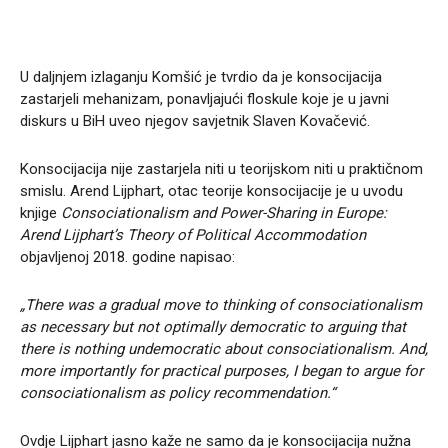
U daljnjem izlaganju Komšić je tvrdio da je konsocijacija
zastarjeli mehanizam, ponavljajući floskule koje je u javni
diskurs u BiH uveo njegov savjetnik Slaven Kovačević.
Konsocijacija nije zastarjela niti u teorijskom niti u praktičnom
smislu. Arend Lijphart, otac teorije konsocijacije je u uvodu
knjige
Consociationalism and Power-Sharing in Europe:
Arend Lijphart’s Theory of Political Accommodation
objavljenoj 2018. godine napisao:
„There was a gradual move to thinking of consociationalism
as necessary but not optimally democratic to arguing that
there is nothing undemocratic about consociationalism. And,
more importantly for practical purposes, I began to argue for
consociationalism as policy recommendation.“
Ovdje Lijphart jasno kaže ne samo da je konsocijacija nužna