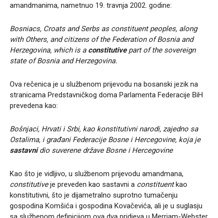
amandmanima, nametnuo 19. travnja 2002. godine:
Bosniacs, Croats and Serbs as constituent peoples, along
with Others, and citizens of the Federation of Bosnia and
Herzegovina, which is a
constitutive
part of the sovereign
state of Bosnia and Herzegovina.
Ova rečenica je u službenom prijevodu na bosanski jezik na
stranicama Predstavničkog doma Parlamenta Federacije BiH
prevedena kao:
Bošnjaci, Hrvati i Srbi, kao konstitutivni narodi, zajedno sa
Ostalima, i građani Federacije Bosne i Hercegovine, koja je
sastavni
dio suverene države Bosne i Hercegovine
Kao što je vidljivo, u službenom prijevodu amandmana,
constitutive
je preveden kao sastavni a
constituent
kao
konstitutivni, što je dijametralno suprotno tumačenju
gospodina Komšića i gospodina Kovačevića, ali je u suglasju
sa službenom definicijom ova dva pridjeva u Merriam-Webster