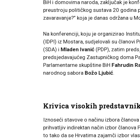
BiH i domovima naroda, zaključak je kon
preustroju političkog sustava 20 godina po
zavaravanje?” koja je danas održana u M
Na konferenciji, koju je organizirao Institu
(IDPI) iz Mostara, sudjelovali su članovi
(SDA) i
Mladen Ivanić
(PDP), zatim preds
predsjedavajućeg Zastupničkog doma P
Parlamentarne skupštine BiH
Fahrudin R
narodnog sabora
Božo Ljubić
.
Krivica visokih predstavni
Iznoseći stavove o načinu izbora članova
prihvatljiv indirektan način izbor članova 
to tako da se Hrvatima zajamči izbor vlas