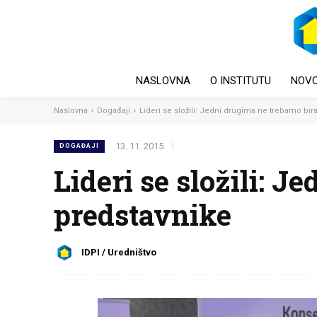
NASLOVNA
O INSTITUTU
NOVO
Naslovna
Događaji
Lideri se složili: Jedni drugima ne trebamo bira
13. 11. 2015.
DOGAĐAJI
Lideri se složili: J
predstavnike
IDPI / Uredništvo