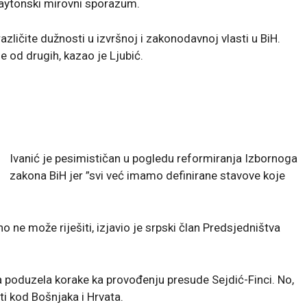
Daytonski mirovni sporazum.
ličite dužnosti u izvršnoj i zakonodavnoj vlasti u BiH.
 od drugih, kazao je Ljubić.
Ivanić je pesimističan u pogledu reformiranja Izbornoga
zakona BiH jer ”svi već imamo definirane stavove koje
o ne može riješiti, izjavio je srpski član Predsjedništva
va poduzela korake ka provođenju presude Sejdić-Finci. No,
ti kod Bošnjaka i Hrvata.