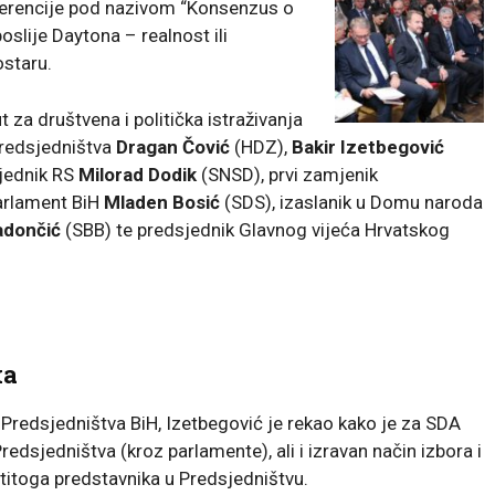
ferencije pod nazivom “Konsenzus o
slije Daytona – realnost ili
ostaru.
t za društvena i politička istraživanja
 Predsjedništva
Dragan Čović
(HDZ),
Bakir Izetbegović
jednik RS
Milorad Dodik
(SNSD), prvi zamjenik
arlament BiH
Mladen Bosić
(SDS), izaslanik u Domu naroda
adončić
(SBB) te predsjednik Glavnog vijeća Hrvatskog
ka
 Predsjedništva BiH, Izetbegović je rekao kako je za SDA
Predsjedništva (kroz parlamente), ali i izravan način izbora i
titoga predstavnika u Predsjedništvu.