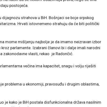
idaju postojeća.
u dijagnozu strahova u BiH. Bošnjaci se boje srpskog
itarizma. Hrvati istovremeno strahuju da će biti politički
ema mome mišljenju najbolje je da imamo neizravan izbor
 kroz parlamente. Izabrani članovi bi i dalje imali narodni
tijela zakonodavne vlasti, rekao je Radončić.
lamentarna većina ima kapacitet, snagu i volju riješiti
je problema u ekonomiji, pravosuđu i drugim oblastima,
o je kako je BiH postala disfunkcionalna država nasilnim