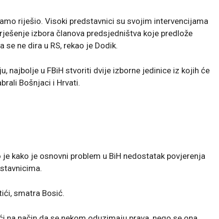
mo riješio. Visoki predstavnici su svojim intervencijama
ješenje izbora članova predsjedništva koje predlože
 se ne dira u RS, rekao je Dodik.
, najbolje u FBiH stvoriti dvije izborne jedinice iz kojih će
brali Bošnjaci i Hrvati.
 je kako je osnovni problem u BiH nedostatak povjerenja
dstavnicima.
ići, smatra Bosić.
ići na način da se nekom oduzimaju prava, nego se ona