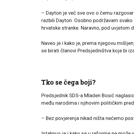
– Dayton je već sve ovo o čemu razgovara
razbili Dayton. Osobno podržavam svako r
hrvatske stranke. Naravno, pod uvjetom da
Naveo je i kako je, prema njegovu mišljenju
se birati članovi Predsjedništva koje bi iza
Tko se čega boji?
Predsjednik SDS-a Mladen Bosić naglasio
među narodima i njihovim političkim pre
– Bez povjerenja nikad ništa nećemo post
Istaknuo je i kako se u reforme ne može 