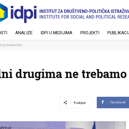
STI
ANALIZE
IDPI U MEDIJIMA
PROJEKTI
PUBLIKACI
ti predstavnike
edni drugima ne trebamo 
Facebook
Podijeli