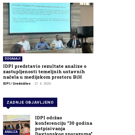
DOGAĐAJI
IDPI predstavio rezultate analize o
zastupljenosti temeljnih ustavnih
načela u medijskom prostoru BiH
IDPI / Uredništvo
-
21. 6. 2024.
ZADNJE OBJAVLJENO
IDPI održao
konferenciju “30 godina
potpisivanja
ANALIZA
Daytonskog sporazuma”