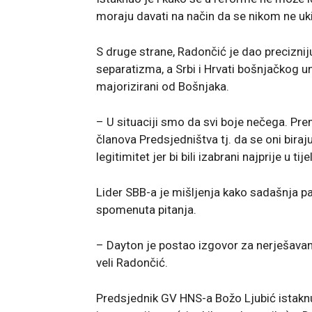
moraju davati na način da se nikom ne uk
S druge strane, Radončić je dao preciznij
separatizma, a Srbi i Hrvati bošnjačkog un
majorizirani od Bošnjaka.
– U situaciji smo da svi boje nečega. Pr
članova Predsjedništva tj. da se oni biraju
legitimitet jer bi bili izabrani najprije u 
Lider SBB-a je mišljenja kako sadašnja par
spomenuta pitanja.
– Dayton je postao izgovor za nerješavan
veli Radončić.
Predsjednik GV HNS-a Božo Ljubić istaknu