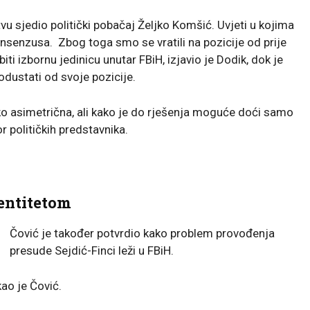
u sjedio politički pobačaj Željko Komšić. Uvjeti u kojima
nsenzusa. Zbog toga smo se vratili na pozicije od prije
ti izbornu jedinicu unutar FBiH, izjavio je Dodik, dok je
dustati od svoje pozicije.
ako asimetrična, ali kako je do rješenja moguće doći samo
 političkih predstavnika.
 entitetom
Čović je također potvrdio kako problem provođenja
presude Sejdić-Finci leži u FBiH.
kao je Čović.