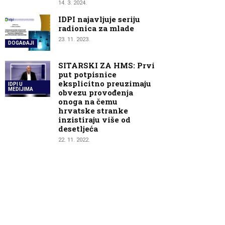
14. 3. 2024.
IDPI najavljuje seriju
radionica za mlade
23. 11. 2023.
DOGAĐAJI
SITARSKI ZA HMS: Prvi
put potpisnice
eksplicitno preuzimaju
IDPI U
MEDIJIMA
obvezu provođenja
onoga na čemu
hrvatske stranke
inzistiraju više od
desetljeća
22. 11. 2022.