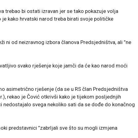
a trebao bi ostati izravan jer se tako pokazuje volja
 je kako hrvatski narod treba birati svoje političke
eži ni od neizravnog izbora članova Predsjedništva, ali ”ne
hvatljivo svako rješenje koje jamči da će kao narod moći
mo asimetrično rješenje (da se u RS član Predsjedništva
r.), rekao je Čović otkrivši kako je tijekom posljednjih
ci nedostajalo svega nekoliko sati da se dođe do konačnog
soki predstavnici ”zabrljali sve što su mogli izmjena