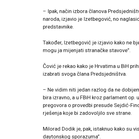
– Ipak, način izbora članova Predsjedništv
naroda, izjavio je Izetbegović, no naglasio
predstavnike.
Također, Izetbegović je izjavio kako ne bj
mogu ja mijenjati stranačke stavove”.
Čović je rekao kako je Hrvatima u BiH pri
izabrati svoga člana Predsjedništva.
– Ne vidim niti jedan razlog da ne dobije
bira izravno, a u FBiH kroz parlament op. u
pregovora o provedbi presude Sejdić-Fin
rješenja koje bi zadovoljilo sve strane.
Milorad Dodik je, pak, istaknuo kako su vi
daytonskog sporazuma”.