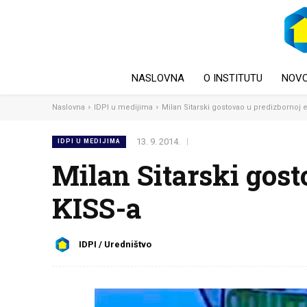
NASLOVNA
O INSTITUTU
NOVO
Naslovna
IDPI u medijima
Milan Sitarski gostovao u predizbornoj e
13. 9. 2014.
IDPI U MEDIJIMA
Milan Sitarski gost
KISS-a
IDPI / Uredništvo