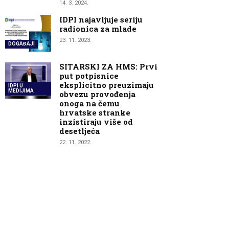
14. 3. 2024.
IDPI najavljuje seriju
radionica za mlade
23. 11. 2023.
DOGAĐAJI
SITARSKI ZA HMS: Prvi
put potpisnice
eksplicitno preuzimaju
IDPI U
MEDIJIMA
obvezu provođenja
onoga na čemu
hrvatske stranke
inzistiraju više od
desetljeća
22. 11. 2022.