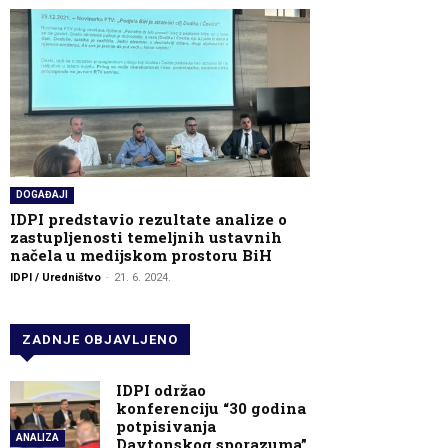
DOGAĐAJI
IDPI predstavio rezultate analize o
zastupljenosti temeljnih ustavnih
načela u medijskom prostoru BiH
IDPI / Uredništvo
-
21. 6. 2024.
ZADNJE OBJAVLJENO
IDPI održao
konferenciju “30 godina
potpisivanja
ANALIZA
Daytonskog sporazuma”