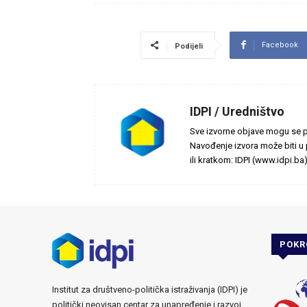
Facebook
Podijeli
IDPI / Uredništvo
Sve izvorne objave mogu se pr
Navođenje izvora može biti u p
ili kratkom: IDPI (www.idpi.ba)
POKR
Institut za društveno-politička istraživanja (IDPI) je
politički neovisan centar za unapređenje i razvoj