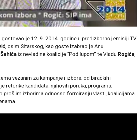
i
gostovao je 12. 9. 2014. godine u predizbornoj emisiji TV
vić
, osim Sitarskog, kao goste izabrao
je
Anu
Šehića
iz nevladine koalicije “Pod lupom” te Vladu
Rogića
,
 tema vezanim za kampanje i izbore, od biračkih i
je retorike kandidata, njihovih poruka, programa,
 o prošlim izborima odnosno formiranju vlasti, koalicijama
jenama.