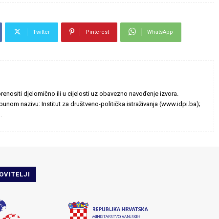
Twitter
Pinterest
WhatsApp
enositi djelomično ili u cijelosti uz obavezno navođenje izvora.
unom nazivu: Institut za društveno-politička istraživanja (www.idpi.ba);
.
OVITELJI