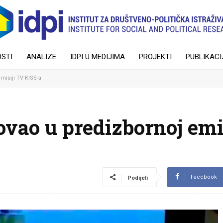
STI
ANALIZE
IDPI U MEDIJIMA
PROJEKTI
PUBLIKACI
misiji TV KISS-a
ovao u predizbornoj emi
Facebook
Podijeli