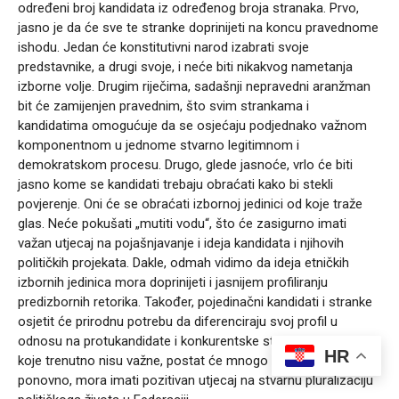
određeni broj kandidata iz određenog broja stranaka. Prvo,
jasno je da će sve te stranke doprinijeti na koncu pravednome
ishodu. Jedan će konstitutivni narod izabrati svoje
predstavnike, a drugi svoje, i neće biti nikakvog nametanja
izborne volje. Drugim riječima, sadašnji nepravedni aranžman
bit će zamijenjen pravednim, što svim strankama i
kandidatima omogućuje da se osjećaju podjednako važnom
komponentnom u jednome stvarno legitimnom i
demokratskom procesu. Drugo, glede jasnoće, vrlo će biti
jasno kome se kandidati trebaju obraćati kako bi stekli
povjerenje. Oni će se obraćati izbornoj jedinici od koje traže
glas. Neće pokušati „mutiti vodu“, što će zasigurno imati
važan utjecaj na pojašnjavanje i ideja kandidata i njihovih
političkih projekata. Dakle, odmah vidimo da ideja etničkih
izbornih jedinica mora doprinijeti i jasnijem profiliranju
predizbornih retorika. Također, pojedinačni kandidati i stranke
osjetit će prirodnu potrebu da diferenciraju svoj profil u
odnosu na protukandidate i konkurentske stranke. Razlike,
HR
koje trenutno nisu važne, postat će mnogo važnijima. To,
ponovno, mora imati pozitivan utjecaj na stvarnu pluralizaciju