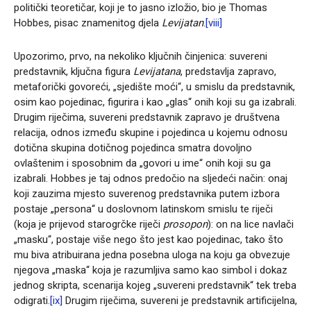
politički teoretičar, koji je to jasno izložio, bio je Thomas
Hobbes, pisac znamenitog djela
Levijatan
.
[viii]
Upozorimo, prvo, na nekoliko ključnih činjenica: suvereni
predstavnik, ključna figura
Levijatana
, predstavlja zapravo,
metaforički govoreći, „sjedište moći“, u smislu da predstavnik,
osim kao pojedinac, figurira i kao „glas“ onih koji su ga izabrali.
Drugim riječima, suvereni predstavnik zapravo je društvena
relacija, odnos između skupine i pojedinca u kojemu odnosu
dotična skupina dotičnog pojedinca smatra dovoljno
ovlaštenim i sposobnim da „govori u ime“ onih koji su ga
izabrali. Hobbes je taj odnos predočio na sljedeći način: onaj
koji zauzima mjesto suverenog predstavnika putem izbora
postaje „persona“ u doslovnom latinskom smislu te riječi
(koja je prijevod starogrčke riječi
prosopon
): on na lice navlači
„masku“, postaje više nego što jest kao pojedinac, tako što
mu biva atribuirana jedna posebna uloga na koju ga obvezuje
njegova „maska“ koja je razumljiva samo kao simbol i dokaz
jednog skripta, scenarija kojeg „suvereni predstavnik“ tek treba
odigrati.
[ix]
Drugim riječima, suvereni je predstavnik artificijelna,