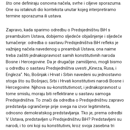
što one definiraju osnovna načela, svrhe i ciljeve sporazuma.
One su istaknuti dio konteksta unutar kojeg interpretiramo
termine sporazuma ili ustava.
Zapravo, kada sparimo odredbu o Predsjedništvu BiH s
preambulom Ustava, dobijemo sljedeće objašnjenje i sljedeće
tumačenje: odredba o sastavu Predsjedništva BiH refleks je
važnijeg načela navedenog u preambuli Ustava; ona naime
treba zaštiti jednakopravnost samih konstitutivnih naroda
Bosne i Hercegovine. Da je drugačije zamišljeno, mogli bismo
u odredbu o sastavu Predsjedništva uvesti „Kineza, Rusa, i
Engleza“. No, Bošnjak i Hrvat i Srbin navedeni su jednostavno
stoga što su Bošnjaci, Srbi i Hrvati konstitutivni narodi Bosne i
Hercegovine. Njihova su-konstitutivnost, i jednakopravnost u
tome smislu, moraju biti reflektirane u sastavu samoga
Predsjedništva. To znači da odredba o Predsjedništvu zapravo
predstavlja ograničenje prije svega na izvor legitimiteta,
odnosno demokratskog predstavljanja. Tko je, prema odredbi
V. Ustava, predstavljen u Predsjedništvu BiH? Predstavljeni su
narodi, i to oni koji su konstitutivni, kroz svoja zasebna tri