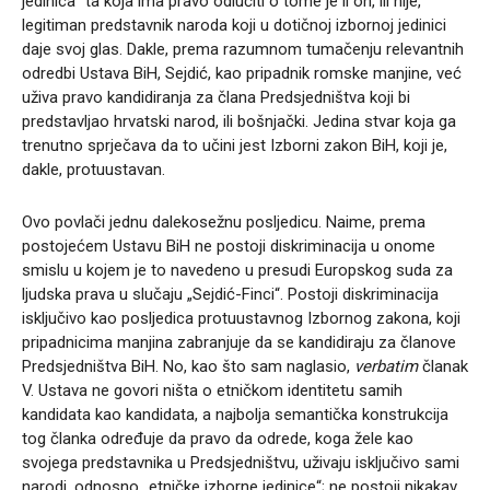
jedinica“ ta koja ima pravo odlučiti o tome je li on, ili nije,
legitiman predstavnik naroda koji u dotičnoj izbornoj jedinici
daje svoj glas. Dakle, prema razumnom tumačenju relevantnih
odredbi Ustava BiH, Sejdić, kao pripadnik romske manjine, već
uživa pravo kandidiranja za člana Predsjedništva koji bi
predstavljao hrvatski narod, ili bošnjački. Jedina stvar koja ga
trenutno sprječava da to učini jest Izborni zakon BiH, koji je,
dakle, protuustavan.
Ovo povlači jednu dalekosežnu posljedicu. Naime, prema
postojećem Ustavu BiH ne postoji diskriminacija u onome
smislu u kojem je to navedeno u presudi Europskog suda za
ljudska prava u slučaju „Sejdić-Finci“. Postoji diskriminacija
isključivo kao posljedica protuustavnog Izbornog zakona, koji
pripadnicima manjina zabranjuje da se kandidiraju za članove
Predsjedništva BiH. No, kao što sam naglasio,
verbatim
članak
V. Ustava ne govori ništa o etničkom identitetu samih
kandidata kao kandidata, a najbolja semantička konstrukcija
tog članka određuje da pravo da odrede, koga žele kao
svojega predstavnika u Predsjedništvu, uživaju isključivo sami
narodi, odnosno „etničke izborne jedinice“; ne postoji nikakav