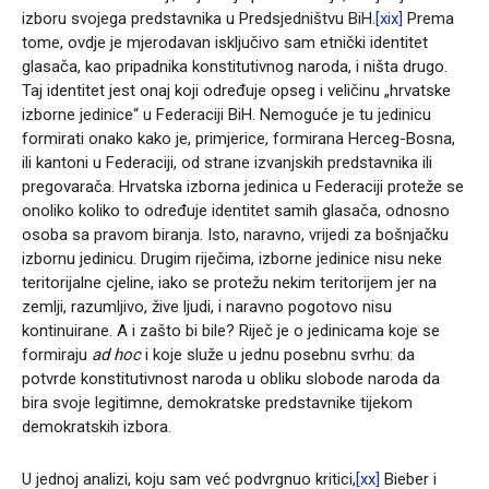
izboru svojega predstavnika u Predsjedništvu BiH.
[xix]
Prema
tome, ovdje je mjerodavan isključivo sam etnički identitet
glasača, kao pripadnika konstitutivnog naroda, i ništa drugo.
Taj identitet jest onaj koji određuje opseg i veličinu „hrvatske
izborne jedinice“ u Federaciji BiH. Nemoguće je tu jedinicu
formirati onako kako je, primjerice, formirana Herceg-Bosna,
ili kantoni u Federaciji, od strane izvanjskih predstavnika ili
pregovarača. Hrvatska izborna jedinica u Federaciji proteže se
onoliko koliko to određuje identitet samih glasača, odnosno
osoba sa pravom biranja. Isto, naravno, vrijedi za bošnjačku
izbornu jedinicu. Drugim riječima, izborne jedinice nisu neke
teritorijalne cjeline, iako se protežu nekim teritorijem jer na
zemlji, razumljivo, žive ljudi, i naravno pogotovo nisu
kontinuirane. A i zašto bi bile? Riječ je o jedinicama koje se
formiraju
ad hoc
i koje služe u jednu posebnu svrhu: da
potvrde konstitutivnost naroda u obliku slobode naroda da
bira svoje legitimne, demokratske predstavnike tijekom
demokratskih izbora.
U jednoj analizi, koju sam već podvrgnuo kritici,
[xx]
Bieber i