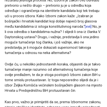
rezultatu jednoga procesa. No, Izborni je zakon ovu odredbu
pretvorio u nešto drugo – pretvorio ju je u odredbu koja
određuje i ograničenja na identitete kandidata koji tek trebaju
ući u proces izbora. Kako Izborni zakon kaže: „Izabran je
bošnjački i hrvatski kandidat koji dobije najveći broj glasova
među kandidatima iz istoga konstitutivnog naroda.“
[xvii]
No, je
li ova odredba o kandidatima nužna? I slijedi li ona iz članka V.
Daytonskog ustava? Drugo, i važnije, predstavlja li ona jedino
moguće tumačenje tog članka, i još važnije, ako ne
predstavlja, je li moguće dokazati superiornost takvoga
tumačenja u odnosu na neka alternativna?
Ovdje ću, u nekoliko jednostavnih koraka, objasniti da je takvo
tumačenje manje razumno od alternativnog tumačenja koje
ovdje predlažem, te da je stoga postojeći Izborni zakon BiH u
tome smislu protuustavan. Iz toga neposredno slijedi da je i
izbor Željka Komšića većinskim bošnjačkim glasom na mjesto
Hrvata u Predsjedništvu BiH protuustavan čin.
Kao prvo, važno je primijetiti da se, prema Izbornome zakonu,