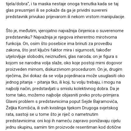
tijela/dobra“, i ta maska nestaje onoga trenutka kada se taj
glas preusmjeri ili se pokaže da ga je prividni suvereni
predstavnik privukao prijevarom ili nekom vrstom manipulacije.
Što je, međutim, vjerojatno najvažnija činjenica o suverenome
predstavniku? Najvažnija je njegova inherentno mirotvorna
funkcija. On, osim što posebice ima brinuti za provedbu
zakona, što jest ključni faktor mira i sigurnosti, također
utjelovljuje slobodni, neiznuđeni, glas naroda; on je figura s
kojom se narodna volja slaže, oko koje postoji mirni dogovor
proizveden mirnom, diskurzivnom procedurom. On je, drugim
riječima, živi dokaz da se volja pojedinaca može usuglasiti oko
jednog pitanja – pitanja tko, ili koji, tu volju trebaju, i mogu na
najbolji način, predstavljati u smislu kolektivnog dobra. Da je
tome tako, možemo najbolje objasniti preko protu-primjera.
Glavni problem s predstavnicima poput Sejde Bajramovića,
Željka Komšića, ili svih kvislinga tijekom Drugoga svjetskog
rata, sastoji se u tome što je riječ o nametnutim
predstavnicima: oni koji ih nameću zapravo ponižavaju cijelu
jednu skupinu, samim tim proizvode resentiman kod dotične