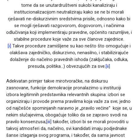
tome da se unutardruštveni sukobi kanaliziraju i
institucionalizacijom neutraliziraju kako se ne bi morali
rješavati ne-diskurzivnim sredstvima prisile, odnosno kako bi
se mogli rješavati razgovorom, dogovorom, i načinima
odlučivanja koji implementiraju pravedne, općenito razumljive, i
stabilne procedure koje važe za sve članove zajednice.
[i]
Takve procedure zamišljene su kao nešto što omogućuje i
olakšava zajedničko, diskurzivno, nenasilno, i stabilizirajuće
dolaženje do načelno pravednih ishoda (zaključaka, odluka,
presuda, politika…) obvezujućih za sve.
[ii]
Adekvatan primjer takve mirotvoračke, na diskursu
zasnovane, funkcije demokracije pronalazimo u instituciji
izbora legitimnih predstavnika relevantnih skupina: izbori se
organiziraju i provode prema pravilima koja važe za sve; jedno
od najčešće spominjanih naravno je „pravilo većine“ koje se, u
nekim slučajevima, obogaćuje toliko da se zapravo svodi na
pravilo konsenzusa;
[iii]
također, izbori bi se morali provoditi u
takvoj atmosferi da, načelno, svi kandidati imaju podjednake
šanse izlaganja svog programa, i također, da sama javnost