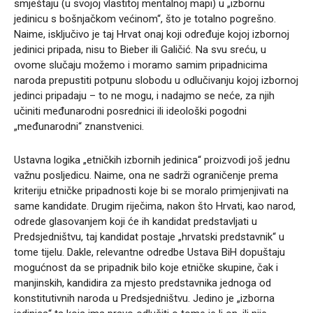
smještaju (u svojoj vlastitoj mentalnoj mapi) u „izbornu
jedinicu s bošnjačkom većinom“, što je totalno pogrešno.
Naime, isključivo je taj Hrvat onaj koji određuje kojoj izbornoj
jedinici pripada, nisu to Bieber ili Galičić. Na svu sreću, u
ovome slučaju možemo i moramo samim pripadnicima
naroda prepustiti potpunu slobodu u odlučivanju kojoj izbornoj
jedinci pripadaju – to ne mogu, i nadajmo se neće, za njih
učiniti međunarodni posrednici ili ideološki pogodni
„međunarodni“ znanstvenici.
Ustavna logika „etničkih izbornih jedinica“ proizvodi još jednu
važnu posljedicu. Naime, ona ne sadrži ograničenje prema
kriteriju etničke pripadnosti koje bi se moralo primjenjivati na
same kandidate. Drugim riječima, nakon što Hrvati, kao narod,
odrede glasovanjem koji će ih kandidat predstavljati u
Predsjedništvu, taj kandidat postaje „hrvatski predstavnik“ u
tome tijelu. Dakle, relevantne odredbe Ustava BiH dopuštaju
mogućnost da se pripadnik bilo koje etničke skupine, čak i
manjinskih, kandidira za mjesto predstavnika jednoga od
konstitutivnih naroda u Predsjedništvu. Jedino je „izborna