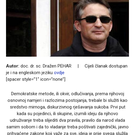
Autor:
doc. dr. sc.
Dražen PEHAR | Cijeli članak dostupan
je i na engleskom jeziku
ovdje
[spacer style=”1″ icon=”none”]
Demokratske metode, ili okvir, odlučivanja, prema njihovoj
osnovnoj namjeri i razlozima postojanja, trebale bi služiti kao
sredstvo mirnoga, diskurzivnog rješavanja sukoba. Prvi put
kada su pojedinci, ili skupine, izumili ideju da njihovo
udruživanje treba slijediti dva pravila, pravilo da narod vlada
samim sobom i da to vladanje treba poštivati zajednički, javno
prihvaćene zakone koji važe za sve, ideja je prije svega služila