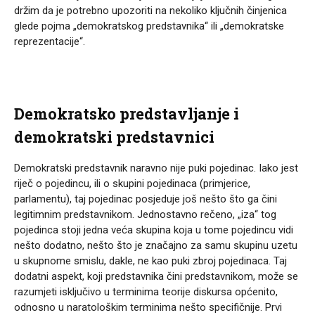
držim da je potrebno upozoriti na nekoliko ključnih činjenica
glede pojma „demokratskog predstavnika“ ili „demokratske
reprezentacije“.
Demokratsko predstavljanje i
demokratski predstavnici
Demokratski predstavnik naravno nije puki pojedinac. Iako jest
riječ o pojedincu, ili o skupini pojedinaca (primjerice,
parlamentu), taj pojedinac posjeduje još nešto što ga čini
legitimnim predstavnikom. Jednostavno rečeno, „iza“ tog
pojedinca stoji jedna veća skupina koja u tome pojedincu vidi
nešto dodatno, nešto što je značajno za samu skupinu uzetu
u skupnome smislu, dakle, ne kao puki zbroj pojedinaca. Taj
dodatni aspekt, koji predstavnika čini predstavnikom, može se
razumjeti isključivo u terminima teorije diskursa općenito,
odnosno u naratološkim terminima nešto specifičnije. Prvi