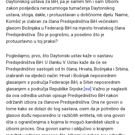
Daytonskog ustava za BiH, pa je samim tim i sam Izborni
zakon posljedica nerazumnoga tumačenja Daytonskog
ustava, stoga, dakle, i protuustavan u dotičnome dijelu. Naime,
Komšić je izabran za člana Predsjedništva BiH većinskim
glasom Bošnjaka u Federaciji BiH na mjesto hrvatskog člana
Predsjedništva. Što je pogrešno, a posebno što je
protuustavno u toj praksi?
Pogledajmo, prvo, što Daytonski ustav kaže o sastavu
Predsjedništva BiH. U članku V. Ustav kaže da će se
Predsjedništvo sastojati od tri člana, Hrvata, Bošnjaka i Srbina,
izabranih na sljedeći način: Hrvat i Bošnjak neposrednim
glasanjem s područja Federacije BiH, a Srbin neposrednim
glasanjem s područja Republike Srpske.
[xvi]
Važno je naglasiti
da ova odredba ustvari opisuje Predsjedništvo BiH nakon
održanih izbora za članove Predsjedništva. Ona ne govori o
tome kako se dolazi do tog sastava, osim da je potrebno da
glasovi dođu neposredno iz različitih entiteta, niti ona govori
išta o ograničenjima s kojima bi mogući kandidati ulazili u
izborni proces. Ona govori samo i isključivo o krajnjem