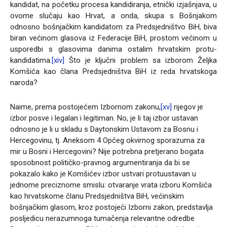
kandidat, na početku procesa kandidiranja, etnički izjašnjava, u
ovome slučaju kao Hrvat, a onda, skupa s Bošnjakom
odnosno bošnjačkim kandidatom za Predsjedništvo BiH, biva
biran većinom glasova iz Federacije BiH, prostom većinom u
usporedbi s glasovima danima ostalim hrvatskim protu-
kandidatima.
[xiv]
Što je ključni problem sa izborom Željka
Komšića kao člana Predsjedništva BiH iz reda hrvatskoga
naroda?
Naime, prema postojećem Izbornom zakonu,
[xv]
njegov je
izbor posve i legalan i legitiman. No, je li taj izbor ustavan
odnosno je li u skladu s Daytonskim Ustavom za Bosnu i
Hercegovinu, tj. Aneksom 4 Općeg okvirnog sporazuma za
mir u Bosni i Hercegovini? Nije potrebna pretjerano bogata
sposobnost političko-pravnog argumentiranja da bi se
pokazalo kako je Komšićev izbor ustvari protuustavan u
jednome preciznome smislu: otvaranje vrata izboru Komšića
kao hrvatskome članu Predsjedništva BiH, većinskim
bošnjačkim glasom, kroz postojeći Izborni zakon, predstavlja
posljedicu nerazumnoga tumačenja relevantne odredbe