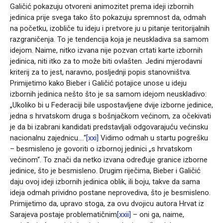
Galičić pokazuju otvoreni animozitet prema ideji izbornih
jedinica prije svega tako što pokazuju spremnost da, odmah
na početku, izobliče tu ideju i pretvore ju u pitanje teritorijalnih
razgraničenja. To je tendencija koja je neuskladiva sa samom
idejom. Naime, nitko izvana nije pozvan crtati karte izbornih
jedinica, niti itko za to može biti ovlašten. Jedini mjerodavni
kriterij za to jest, naravno, posljednji popis stanovništva.
Primijetimo kako Bieber i Galičić potajice unose u ideju
izbornih jedinica nešto što je sa samom idejom neuskladivo:
„Ukoliko bi u Federaciji bile uspostavljene dvije izborne jedinice,
jedna s hrvatskom druga s bošnjačkom većinom, za očekivati
je da bi izabrani kandidati predstavljali odgovarajuću većinsku
nacionalnu zajednicu….“
[xxi]
Vidimo odmah u startu pogrešku
– besmisleno je govoriti o izbornoj jedinici „s hrvatskom
većinom“. To znači da netko izvana određuje granice izborne
jedinice, što je besmisleno. Drugim riječima, Bieber i Galičić
daju ovoj ideji izbornih jedinica oblik, ili boju, takve da sama
ideja odmah prividno postane neprovediva, što je besmisleno.
Primijetimo da, upravo stoga, za ovu dvojicu autora Hrvat iz
Sarajeva postaje problematičnim
[xxii]
– oni ga, naime,