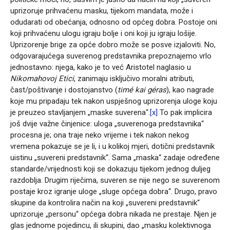
uprizoruje prihvaćenu masku, tijekom mandata, može i
odudarati od obećanja, odnosno od općeg dobra. Postoje oni
koji prihvaćenu ulogu igraju bolje i oni koji ju igraju lošije.
Uprizorenje brige za opće dobro može se posve izjaloviti. No,
odgovarajućega suverenog predstavnika prepoznajemo vrlo
jednostavno: njega, kako je to već Aristotel naglasio u
Nikomahovoj Etici
, zanimaju isključivo moralni atributi,
čast/poštivanje i dostojanstvo (
timé
kai géras
), kao nagrade
koje mu pripadaju tek nakon uspješnog uprizorenja uloge koju
je preuzeo stavljanjem „maske suverena“.
[x]
To pak implicira
još dvije važne činjenice: uloga „suverenoga predstavnika“
procesna je; ona traje neko vrijeme i tek nakon nekog
vremena pokazuje se je li, i u kolikoj mjeri, dotični predstavnik
uistinu „suvereni predstavnik“. Sama „maska“ zadaje određene
standarde/vrijednosti koji se dokazuju tijekom jednog duljeg
razdoblja. Drugim riječima, suveren se nije nego se suverenom
postaje kroz igranje uloge „sluge općega dobra“. Drugo, pravo
skupine da kontrolira način na koji „suvereni predstavnik“
uprizoruje „personu“ općega dobra nikada ne prestaje. Njen je
glas jednome pojedincu, ili skupini, dao „masku kolektivnoga