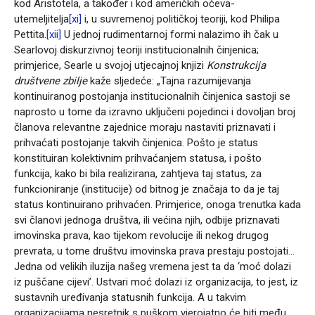
kod Aristotela, a također i kod američkih očeva-
utemeljitelja
[xi]
i, u suvremenoj političkoj teoriji, kod Philipa
Pettita.
[xii]
U jednoj rudimentarnoj formi nalazimo ih čak u
Searlovoj diskurzivnoj teoriji institucionalnih činjenica;
primjerice, Searle u svojoj utjecajnoj knjizi
Konstrukcija
društvene zbilje
kaže sljedeće: „Tajna razumijevanja
kontinuiranog postojanja institucionalnih činjenica sastoji se
naprosto u tome da izravno uključeni pojedinci i dovoljan broj
članova relevantne zajednice moraju nastaviti priznavati i
prihvaćati postojanje takvih činjenica. Pošto je status
konstituiran kolektivnim prihvaćanjem statusa, i pošto
funkcija, kako bi bila realizirana, zahtjeva taj status, za
funkcioniranje (institucije) od bitnog je značaja to da je taj
status kontinuirano prihvaćen. Primjerice, onoga trenutka kada
svi članovi jednoga društva, ili većina njih, odbije priznavati
imovinska prava, kao tijekom revolucije ili nekog drugog
prevrata, u tome društvu imovinska prava prestaju postojati…
Jedna od velikih iluzija našeg vremena jest ta da ‘moć dolazi
iz puščane cijevi’. Ustvari moć dolazi iz organizacija, to jest, iz
sustavnih uređivanja statusnih funkcija. A u takvim
organizacijama nesretnik s puškom vjerojatno će biti među