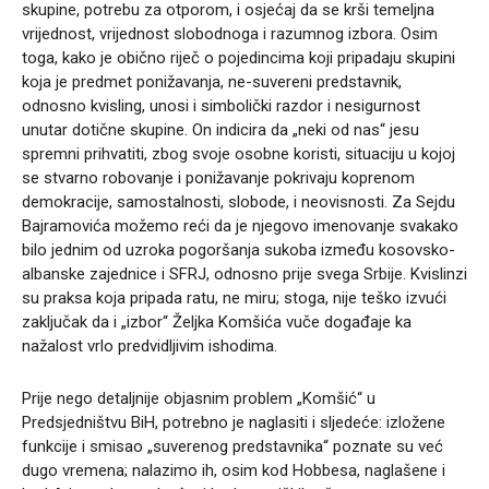
skupine, potrebu za otporom, i osjećaj da se krši temeljna
vrijednost, vrijednost slobodnoga i razumnog izbora. Osim
toga, kako je obično riječ o pojedincima koji pripadaju skupini
koja je predmet ponižavanja, ne-suvereni predstavnik,
odnosno kvisling, unosi i simbolički razdor i nesigurnost
unutar dotične skupine. On indicira da „neki od nas“ jesu
spremni prihvatiti, zbog svoje osobne koristi, situaciju u kojoj
se stvarno robovanje i ponižavanje pokrivaju koprenom
demokracije, samostalnosti, slobode, i neovisnosti. Za Sejdu
Bajramovića možemo reći da je njegovo imenovanje svakako
bilo jednim od uzroka pogoršanja sukoba između kosovsko-
albanske zajednice i SFRJ, odnosno prije svega Srbije. Kvislinzi
su praksa koja pripada ratu, ne miru; stoga, nije teško izvući
zaključak da i „izbor“ Željka Komšića vuče događaje ka
nažalost vrlo predvidljivim ishodima.
Prije nego detaljnije objasnim problem „Komšić“ u
Predsjedništvu BiH, potrebno je naglasiti i sljedeće: izložene
funkcije i smisao „suverenog predstavnika“ poznate su već
dugo vremena; nalazimo ih, osim kod Hobbesa, naglašene i