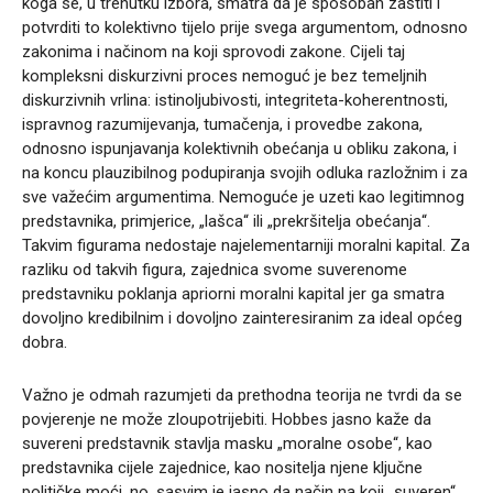
koga se, u trenutku izbora, smatra da je sposoban zaštiti i
potvrditi to kolektivno tijelo prije svega argumentom, odnosno
zakonima i načinom na koji sprovodi zakone. Cijeli taj
kompleksni diskurzivni proces nemoguć je bez temeljnih
diskurzivnih vrlina: istinoljubivosti, integriteta-koherentnosti,
ispravnog razumijevanja, tumačenja, i provedbe zakona,
odnosno ispunjavanja kolektivnih obećanja u obliku zakona, i
na koncu plauzibilnog podupiranja svojih odluka razložnim i za
sve važećim argumentima. Nemoguće je uzeti kao legitimnog
predstavnika, primjerice, „lašca“ ili „prekršitelja obećanja“.
Takvim figurama nedostaje najelementarniji moralni kapital. Za
razliku od takvih figura, zajednica svome suverenome
predstavniku poklanja apriorni moralni kapital jer ga smatra
dovoljno kredibilnim i dovoljno zainteresiranim za ideal općeg
dobra.
Važno je odmah razumjeti da prethodna teorija ne tvrdi da se
povjerenje ne može zloupotrijebiti. Hobbes jasno kaže da
suvereni predstavnik stavlja masku „moralne osobe“, kao
predstavnika cijele zajednice, kao nositelja njene ključne
političke moći, no, sasvim je jasno da način na koji „suveren“