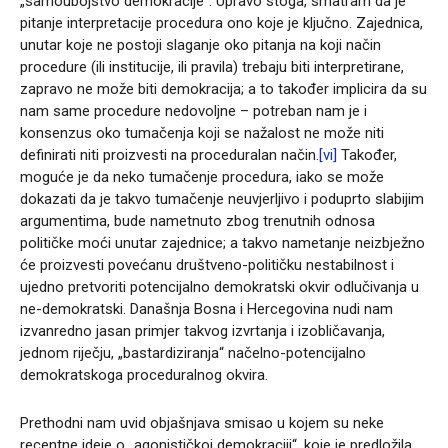
„samoubojstvo demokracije“. Upravo stoga, smatram da je
pitanje interpretacije procedura ono koje je ključno. Zajednica,
unutar koje ne postoji slaganje oko pitanja na koji način
procedure (ili institucije, ili pravila) trebaju biti interpretirane,
zapravo ne može biti demokracija; a to također implicira da su
nam same procedure nedovoljne – potreban nam je i
konsenzus oko tumačenja koji se nažalost ne može niti
definirati niti proizvesti na proceduralan način.
[vi]
Također,
moguće je da neko tumačenje procedura, iako se može
dokazati da je takvo tumačenje neuvjerljivo i poduprto slabijim
argumentima, bude nametnuto zbog trenutnih odnosa
političke moći unutar zajednice; a takvo nametanje neizbježno
će proizvesti povećanu društveno-političku nestabilnost i
ujedno pretvoriti potencijalno demokratski okvir odlučivanja u
ne-demokratski. Današnja Bosna i Hercegovina nudi nam
izvanredno jasan primjer takvog izvrtanja i izobličavanja,
jednom riječju, „bastardiziranja“ načelno-potencijalno
demokratskoga proceduralnog okvira.
Prethodni nam uvid objašnjava smisao u kojem su neke
recentne ideje o „agonističkoj demokraciji“, koje je predložila