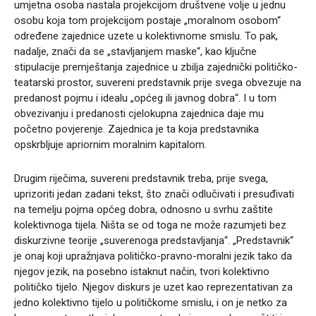
umjetna osoba nastala projekcijom društvene volje u jednu
osobu koja tom projekcijom postaje „moralnom osobom“
određene zajednice uzete u kolektivnome smislu. To pak,
nadalje, znači da se „stavljanjem maske“, kao ključne
stipulacije premještanja zajednice u zbilja zajednički političko-
teatarski prostor, suvereni predstavnik prije svega obvezuje na
predanost pojmu i idealu „općeg ili javnog dobra“. I u tom
obvezivanju i predanosti cjelokupna zajednica daje mu
početno povjerenje. Zajednica je ta koja predstavnika
opskrbljuje apriornim moralnim kapitalom.
Drugim riječima, suvereni predstavnik treba, prije svega,
uprizoriti jedan zadani tekst, što znači odlučivati i presuđivati
na temelju pojma općeg dobra, odnosno u svrhu zaštite
kolektivnoga tijela. Ništa se od toga ne može razumjeti bez
diskurzivne teorije „suverenoga predstavljanja“. „Predstavnik“
je onaj koji upražnjava političko-pravno-moralni jezik tako da
njegov jezik, na posebno istaknut način, tvori kolektivno
političko tijelo. Njegov diskurs je uzet kao reprezentativan za
jedno kolektivno tijelo u političkome smislu, i on je netko za