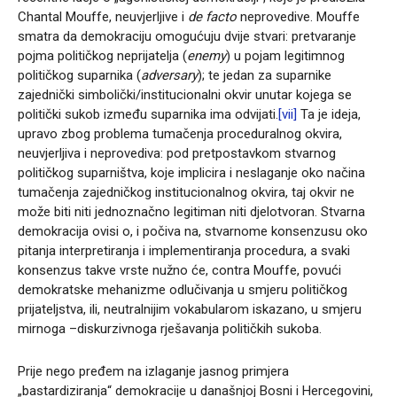
Chantal Mouffe, neuvjerljive i
de facto
neprovedive. Mouffe
smatra da demokraciju omogućuju dvije stvari: pretvaranje
pojma političkog neprijatelja (
enemy
) u pojam legitimnog
političkog suparnika (
adversary
); te jedan za suparnike
zajednički simbolički/institucionalni okvir unutar kojega se
politički sukob između suparnika ima odvijati.
[vii]
Ta je ideja,
upravo zbog problema tumačenja proceduralnog okvira,
neuvjerljiva i neprovediva: pod pretpostavkom stvarnog
političkog suparništva, koje implicira i neslaganje oko načina
tumačenja zajedničkog institucionalnog okvira, taj okvir ne
može biti niti jednoznačno legitiman niti djelotvoran. Stvarna
demokracija ovisi o, i počiva na, stvarnome konsenzusu oko
pitanja interpretiranja i implementiranja procedura, a svaki
konsenzus takve vrste nužno će, contra Mouffe, povući
demokratske mehanizme odlučivanja u smjeru političkog
prijateljstva, ili, neutralnijim vokabularom iskazano, u smjeru
mirnoga –diskurzivnoga rješavanja političkih sukoba.
Prije nego pređem na izlaganje jasnog primjera
„bastardiziranja“ demokracije u današnjoj Bosni i Hercegovini,