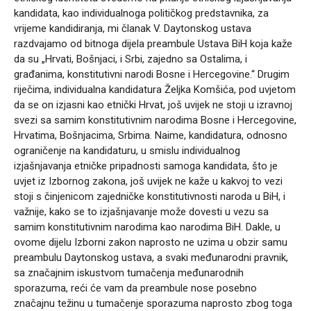
kandidata, kao individualnoga političkog predstavnika, za
vrijeme kandidiranja, mi članak V. Daytonskog ustava
razdvajamo od bitnoga dijela preambule Ustava BiH koja kaže
da su „Hrvati, Bošnjaci, i Srbi, zajedno sa Ostalima, i
građanima, konstitutivni narodi Bosne i Hercegovine.“ Drugim
riječima, individualna kandidatura Željka Komšića, pod uvjetom
da se on izjasni kao etnički Hrvat, još uvijek ne stoji u izravnoj
svezi sa samim konstitutivnim narodima Bosne i Hercegovine,
Hrvatima, Bošnjacima, Srbima. Naime, kandidatura, odnosno
ograničenje na kandidaturu, u smislu individualnog
izjašnjavanja etničke pripadnosti samoga kandidata, što je
uvjet iz Izbornog zakona, još uvijek ne kaže u kakvoj to vezi
stoji s činjenicom zajedničke konstitutivnosti naroda u BiH, i
važnije, kako se to izjašnjavanje može dovesti u vezu sa
samim konstitutivnim narodima kao narodima BiH. Dakle, u
ovome dijelu Izborni zakon naprosto ne uzima u obzir samu
preambulu Daytonskog ustava, a svaki međunarodni pravnik,
sa značajnim iskustvom tumačenja međunarodnih
sporazuma, reći će vam da preambule nose posebno
značajnu težinu u tumačenje sporazuma naprosto zbog toga