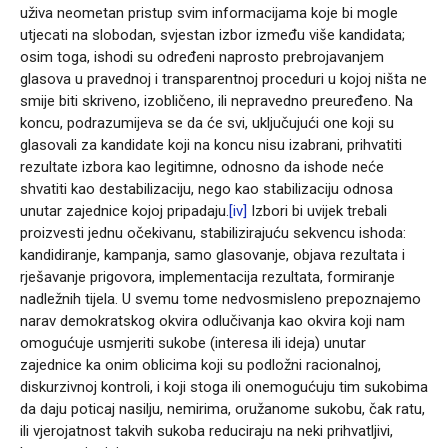
uživa neometan pristup svim informacijama koje bi mogle
utjecati na slobodan, svjestan izbor između više kandidata;
osim toga, ishodi su određeni naprosto prebrojavanjem
glasova u pravednoj i transparentnoj proceduri u kojoj ništa ne
smije biti skriveno, izobličeno, ili nepravedno preuređeno. Na
koncu, podrazumijeva se da će svi, uključujući one koji su
glasovali za kandidate koji na koncu nisu izabrani, prihvatiti
rezultate izbora kao legitimne, odnosno da ishode neće
shvatiti kao destabilizaciju, nego kao stabilizaciju odnosa
unutar zajednice kojoj pripadaju.
[iv]
Izbori bi uvijek trebali
proizvesti jednu očekivanu, stabilizirajuću sekvencu ishoda:
kandidiranje, kampanja, samo glasovanje, objava rezultata i
rješavanje prigovora, implementacija rezultata, formiranje
nadležnih tijela. U svemu tome nedvosmisleno prepoznajemo
narav demokratskog okvira odlučivanja kao okvira koji nam
omogućuje usmjeriti sukobe (interesa ili ideja) unutar
zajednice ka onim oblicima koji su podložni racionalnoj,
diskurzivnoj kontroli, i koji stoga ili onemogućuju tim sukobima
da daju poticaj nasilju, nemirima, oružanome sukobu, čak ratu,
ili vjerojatnost takvih sukoba reduciraju na neki prihvatljivi,