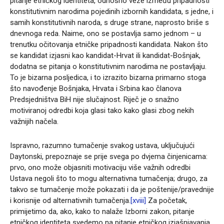
pitanje etničkog identiteta, odnosno veze između pripadnosti
konstitutivnim narodima pojedinih izbornih kandidata, s jedne, i
samih konstitutivnih naroda, s druge strane, naprosto briše s
dnevnoga reda. Naime, ono se postavlja samo jednom – u
trenutku očitovanja etničke pripadnosti kandidata. Nakon što
se kandidat izjasni kao kandidat-Hrvat ili kandidat-Bošnjak,
dodatna se pitanja o konstitutivnim narodima ne postavljaju.
To je bizarna posljedica, i to izrazito bizarna primarno stoga
što navođenje Bošnjaka, Hrvata i Srbina kao članova
Predsjedništva BiH nije slučajnost. Riječ je o snažno
motiviranoj odredbi koja glasi tako kako glasi zbog nekih
važnijih načela.
Ispravno, razumno tumačenje svakog ustava, uključujući
Daytonski, prepoznaje se prije svega po dvjema činjenicama:
prvo, ono može objasniti motivaciju više važnih odredbi
Ustava negoli što to mogu alternativna tumačenja; drugo, za
takvo se tumačenje može pokazati i da je poštenije/pravednije
i korisnije od alternativnih tumačenja.
[xviii]
Za početak,
primijetimo da, ako, kako to nalaže Izborni zakon, pitanje
etničkog identiteta svedemo na pitanje etničkog izjašnjavanja