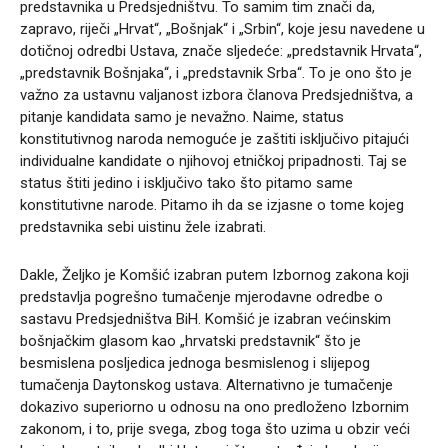
predstavnika u Predsjedništvu. To samim tim znači da,
zapravo, riječi „Hrvat“, „Bošnjak“ i „Srbin“, koje jesu navedene u
dotičnoj odredbi Ustava, znače sljedeće: „predstavnik Hrvata“,
„predstavnik Bošnjaka“, i „predstavnik Srba“. To je ono što je
važno za ustavnu valjanost izbora članova Predsjedništva, a
pitanje kandidata samo je nevažno. Naime, status
konstitutivnog naroda nemoguće je zaštiti isključivo pitajući
individualne kandidate o njihovoj etničkoj pripadnosti. Taj se
status štiti jedino i isključivo tako što pitamo same
konstitutivne narode. Pitamo ih da se izjasne o tome kojeg
predstavnika sebi uistinu žele izabrati.
Dakle, Željko je Komšić izabran putem Izbornog zakona koji
predstavlja pogrešno tumačenje mjerodavne odredbe o
sastavu Predsjedništva BiH. Komšić je izabran većinskim
bošnjačkim glasom kao „hrvatski predstavnik“ što je
besmislena posljedica jednoga besmislenog i slijepog
tumačenja Daytonskog ustava. Alternativno je tumačenje
dokazivo superiorno u odnosu na ono predloženo Izbornim
zakonom, i to, prije svega, zbog toga što uzima u obzir veći