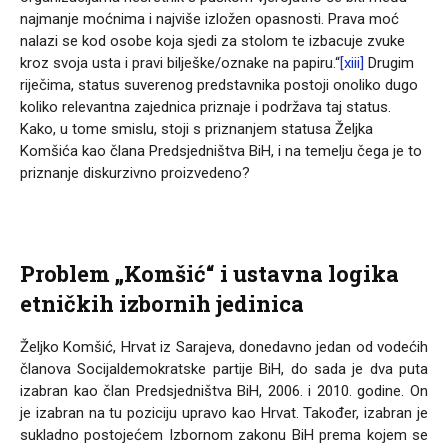
najmanje moćnima i najviše izložen opasnosti. Prava moć
nalazi se kod osobe koja sjedi za stolom te izbacuje zvuke
kroz svoja usta i pravi bilješke/oznake na papiru.“
[xiii]
Drugim
riječima, status suverenog predstavnika postoji onoliko dugo
koliko relevantna zajednica priznaje i podržava taj status.
Kako, u tome smislu, stoji s priznanjem statusa Željka
Komšića kao člana Predsjedništva BiH, i na temelju čega je to
priznanje diskurzivno proizvedeno?
Problem „Komšić“ i ustavna logika
etničkih izbornih jedinica
Željko Komšić, Hrvat iz Sarajeva, donedavno jedan od vodećih
članova Socijaldemokratske partije BiH, do sada je dva puta
izabran kao član Predsjedništva BiH, 2006. i 2010. godine. On
je izabran na tu poziciju upravo kao Hrvat. Također, izabran je
sukladno postojećem Izbornom zakonu BiH prema kojem se