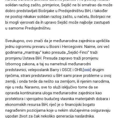
solidan razlog zašto, primjerice, Sejdić ne bi smatrao da može
dobro predstavljati Bošnjake u Predsjedništvu BiH, i također
ne postoji nikakav solidan razlog zašto, u načelu, Bošnjaci ne
bi mogli vjerovati da ih upravo Sejdić može najbolje zastupati
u samome Predsjedništvu.
Sveukupno, ovo znači da je međunarodna zajednica upriličila
jednu ogromnu prevaru u Bosni i Hercegovini. Naime, oni već
godinama „mantraju“ kako presuda „Sejdić-Finci“ traži
promjenu Ustava BiH. Presuda zapravo traži promjenu
Izbornog zakona, a taj su nametnuli međunarodni
predstavnici, veleposlanik Barry i OSCE i OHR;
[xxiii]
drugim
riječima, strani predstavnici u BiH sami prave probleme u ovoj
zemlji, i onda tvrde da nešto sa zemljom, ili njenim narodima,
nije u redu. Naravno, sve to služi isključivo tome da se
opravda kontinuirana uloga međunarodne zajednice kao
protektora i vjerojatno budućeg vlasnika materijalnih dobara i
ekonomskih resursa BiH; riječ je o financijski bogato
nagrađenim pozicijama koje u nekim slučajevima osiguravaju
ugodan život za čak nekoliko generacija nasljednika.