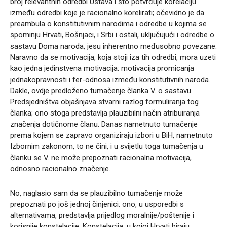
broj relevantnih odredbi Ustava i što potvrđuje korelaciju
između odredbi koje je racionalno korelirati; očevidno je da
preambula o konstitutivnim narodima i odredbe u kojima se
spominju Hrvati, Bošnjaci, i Srbi i ostali, uključujući i odredbe o
sastavu Doma naroda, jesu inherentno međusobno povezane.
Naravno da se motivacija, koja stoji iza tih odredbi, mora uzeti
kao jedna jedinstvena motivacija: motivacija promicanja
jednakopravnosti i fer-odnosa između konstitutivnih naroda.
Dakle, ovdje predloženo tumačenje članka V. o sastavu
Predsjedništva objašnjava stvarni razlog formuliranja tog
članka; ono stoga predstavlja plauzibilni način atribuiranja
značenja dotičnome članu. Danas nametnuto tumačenje
prema kojem se zapravo organiziraju izbori u BiH, nametnuto
Izbornim zakonom, to ne čini, i u svijetlu toga tumačenja u
članku se V. ne može prepoznati racionalna motivacija,
odnosno racionalno značenje.
No, naglasio sam da se plauzibilno tumačenje može
prepoznati po još jednoj činjenici: ono, u usporedbi s
alternativama, predstavlja prijedlog moralnije/poštenije i
korisnije konstelacije. Konstelacija, u kojoj Hrvati biraju