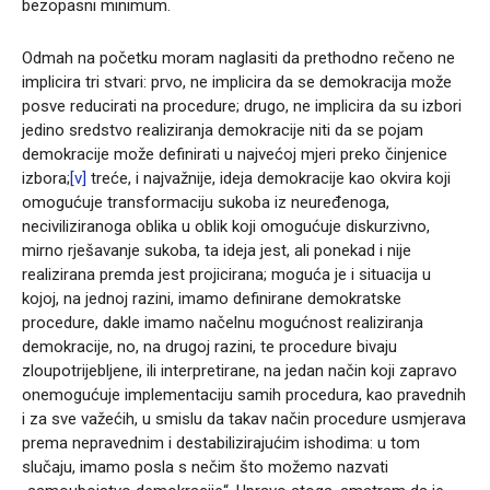
bezopasni minimum.
Odmah na početku moram naglasiti da prethodno rečeno ne
implicira tri stvari: prvo, ne implicira da se demokracija može
posve reducirati na procedure; drugo, ne implicira da su izbori
jedino sredstvo realiziranja demokracije niti da se pojam
demokracije može definirati u najvećoj mjeri preko činjenice
izbora;
[v]
treće, i najvažnije, ideja demokracije kao okvira koji
omogućuje transformaciju sukoba iz neuređenoga,
neciviliziranoga oblika u oblik koji omogućuje diskurzivno,
mirno rješavanje sukoba, ta ideja jest, ali ponekad i nije
realizirana premda jest projicirana; moguća je i situacija u
kojoj, na jednoj razini, imamo definirane demokratske
procedure, dakle imamo načelnu mogućnost realiziranja
demokracije, no, na drugoj razini, te procedure bivaju
zloupotrijebljene, ili interpretirane, na jedan način koji zapravo
onemogućuje implementaciju samih procedura, kao pravednih
i za sve važećih, u smislu da takav način procedure usmjerava
prema nepravednim i destabilizirajućim ishodima: u tom
slučaju, imamo posla s nečim što možemo nazvati