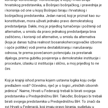
hrvatskog predstavnika, a Bošnjaci bošnjačkog, i pravednija je
i korisnija od one u kojoj Bošnjaci biraju i hrvatskog i
bošnjačkog predstavnika. Jedan narod, koji je priznat kao su-
konstitutivan, mora uživati jednako pravo demokratskog
predstavljanja. Dakle, moj je prijedlog tumačenja i pošteniji od
alternative, u smislu da pravo jednakog predstavljanja biva
zaštićeno, i korisniji od alternative, u smislu da alternativa
(koja je danas tužna realnost bosanskohercegovačke izborne
i opće politike) vodi prema destabiliziranju i narušavanju
odnosa, te prema povećanom potencijalu za prestanak
dijaloga, prema gubitku povjerenja u demokratske institucije i
procedure, izlasku iz institucija i slično, a moj prijedlog to ne
čini.
Koji je krajnji ishod prema kojem ustavna logika koju ovdje
predlažem vodi? Očevidno, riječ je o logici „etničkih izbornih
jedinica“. Naime, Hrvati u Federaciji trebali bi birati svojega
predstavnika u Predsjedništvu BiH. Također, Bošnjaci bi trebali
birati svojega predstavnika u Predsjedništvu BiH. To znači da
svi Hrvati u Federaciji, koji imaju pravo biranja, sudjeluju u