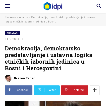
Naslovna
Analiza
Demokracija, demokratsko predstavljanje i ustavna
logika etničkih izbornih jedinica u Bosni...
ANALIZA
11. 9. 2014.
Demokracija, demokratsko
predstavljanje i ustavna logika
etničkih izbornih jedinica u
Bosni i Hercegovini
Dražen Pehar
Facebook
Twitter
Pinterest