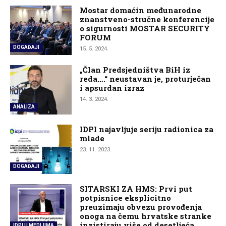
Mostar domaćin međunarodne
znanstveno-stručne konferencije
o sigurnosti MOSTAR SECURITY
FORUM
DOGAĐAJI
15. 5. 2024.
„Član Predsjedništva BiH iz
reda….“ neustavan je, proturječan
i apsurdan izraz
14. 3. 2024.
ANALIZA
IDPI najavljuje seriju radionica za
mlade
23. 11. 2023.
DOGAĐAJI
SITARSKI ZA HMS: Prvi put
potpisnice eksplicitno
preuzimaju obvezu provođenja
onoga na čemu hrvatske stranke
inzistiraju više od desetljeća
IDPI U MEDIJIMA