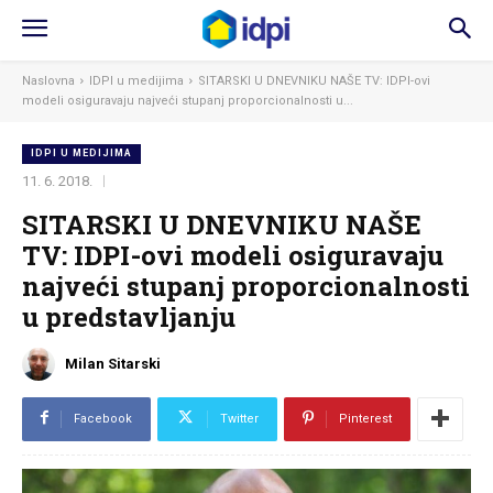
Naslovna
IDPI u medijima
SITARSKI U DNEVNIKU NAŠE TV: IDPI-ovi
modeli osiguravaju najveći stupanj proporcionalnosti u...
IDPI U MEDIJIMA
11. 6. 2018.
SITARSKI U DNEVNIKU NAŠE
TV: IDPI-ovi modeli osiguravaju
najveći stupanj proporcionalnosti
u predstavljanju
Milan Sitarski
Facebook
Twitter
Pinterest