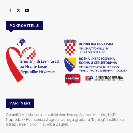
POKROVITELJI
PARTNERI
Sveučilište u Mostaru, Hrvatski dom herceg Stjepan Kosača, HKD
Napredak - Podružnica Zagreb, Udruga građana "Dijalog", Institut za
istraživanje hibridnih sukoba Zagreb