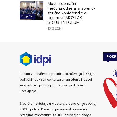
Mostar domaćin
međunarodne znanstveno-
stručne konferencije o
Događaji
sigurnosti MOSTAR
SECURITY FORUM
15. 5. 2024.
POKR
Institut za društveno-politička istraživanja (IDPI) je
politički neovisan centar za unapređenje i razvoj
ekspertize u području organizacije države i
upravljanja.
Sjedište Instituta je u Mostaru, a osnovan je potkraj
2013. godine. Posebnu pozornost posvećuje
pitanjima relevantnim za BiH i očuvanje njenoga