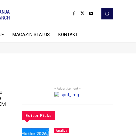
JE
MAGAZIN STATUS
KONTAKT
- Advertisement -
 u
e
 KM
Editor Picks
Analiza