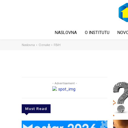
NASLOVNA
O INSTITUTU
NOVO
Naslovna
Oznake
FBiH
- Advertisement -
Must Read