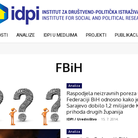
STI
ANALIZE
IDPI U MEDIJIMA
PROJEKTI
PUBLIKACI
FBiH
Analiza
Raspodjela neizravnih poreza
Federaciji BiH odnosno kako j
Sarajevo dobilo 1,2 milijarde
prihoda drugih županija
IDPI / Uredništvo
-
15. 7. 2014.
Analiza