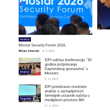
Analiza
Mostar Security Forum 2026.
Milan Sitarski
-
8. 5. 2026.
IDPI održao konferenciju “30
godina potpisivanja
Daytonskog sporazuma” u
Analiza
Mostaru
9. 12. 2025.
IDPI predstavio rezultate
analize o zastupljenosti
temeljnih ustavnih načela u
Događaji
medijskom prostoru BiH
21. 6. 2024.