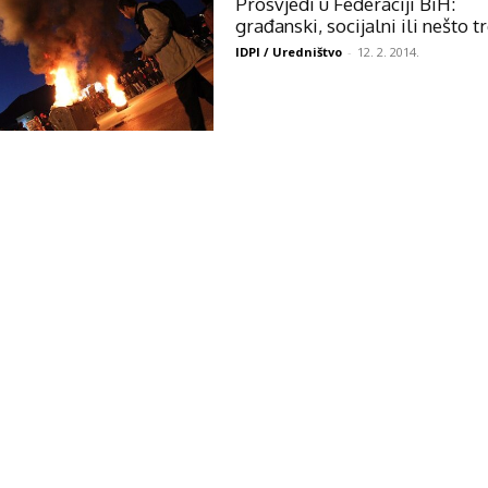
Prosvjedi u Federaciji BiH:
građanski, socijalni ili nešto t
IDPI / Uredništvo
-
12. 2. 2014.