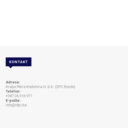
KONTAKT
Adresa:
Kralja Petra Krešimira IV. b.b. (SPC Rondo)
Telefon:
+387 36 316 971
E-pošta:
info@idpi.ba