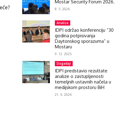
Mostar Security Forum 2026.
reće?
8. 5. 2026.
Analiza
IDPI održao konferenciju “30
godina potpisivanja
Daytonskog sporazuma” u
Mostaru
9. 12. 2025.
Događaji
IDPI predstavio rezultate
analize o zastupljenosti
temeljnih ustavnih načela u
medijskom prostoru BiH
21. 6. 2024.