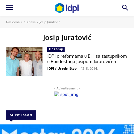
Naslovna
Oznake
Josip Juratović
Josip Juratović
Događaji
IDPI o reformama u BiH sa zastupnikom
u Bundestagu Josipom Juratovićem
IDPI / Uredništvo
-
12. 8. 2014.
- Advertisement -
Must Read