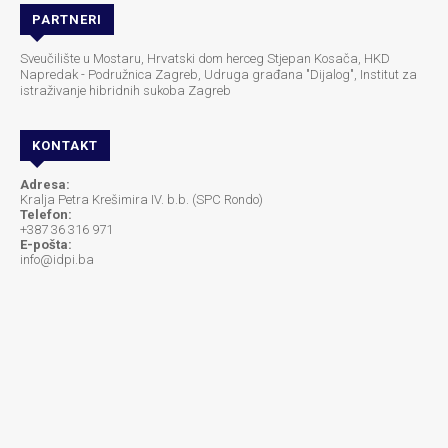
PARTNERI
Sveučilište u Mostaru, Hrvatski dom herceg Stjepan Kosača, HKD
Napredak - Podružnica Zagreb, Udruga građana "Dijalog", Institut za
istraživanje hibridnih sukoba Zagreb
KONTAKT
Adresa:
Kralja Petra Krešimira IV. b.b. (SPC Rondo)
Telefon:
+387 36 316 971
E-pošta:
info@idpi.ba