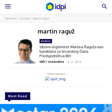
Naslovna
Oznake
Martin raguž
martin raguž
Analiza
Izborni legitimitet Martina Raguža kao
kandidata za hrvatskog člana
Predsjedništva BiH
IDPI / Uredništvo
-
4. 11. 2014.
- Advertisement -
Must Read