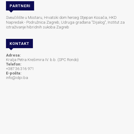
PARTNERI
Sveučilište u Mostaru, Hrvatski dom herceg Stjepan Kosača, HKD
Napredak - Podružnica Zagreb, Udruga građana "Dijalog", Institut za
istraživanje hibridnih sukoba Zagreb
KONTAKT
Adresa:
Kralja Petra Krešimira IV. b.b. (SPC Rondo)
Telefon:
+387 36 316 971
E-pošta:
info@idpi.ba