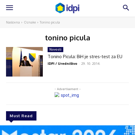
Naslovna
Oznake
Tonino picula
tonino picula
Novosti
Tonino Picula: BiH je stres-test za EU
IDPI / Uredništvo
-
29. 10. 2014.
- Advertisement -
Must Read