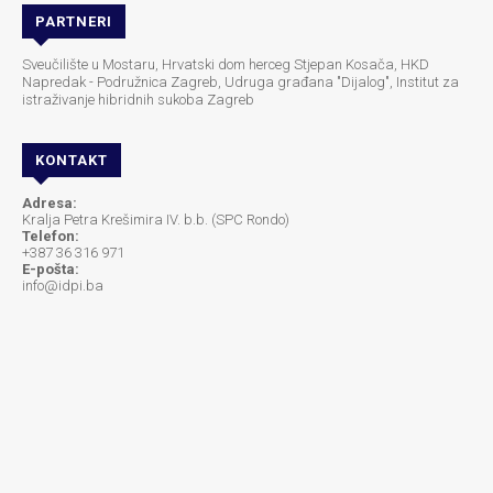
PARTNERI
Sveučilište u Mostaru, Hrvatski dom herceg Stjepan Kosača, HKD
Napredak - Podružnica Zagreb, Udruga građana "Dijalog", Institut za
istraživanje hibridnih sukoba Zagreb
KONTAKT
Adresa:
Kralja Petra Krešimira IV. b.b. (SPC Rondo)
Telefon:
+387 36 316 971
E-pošta:
info@idpi.ba