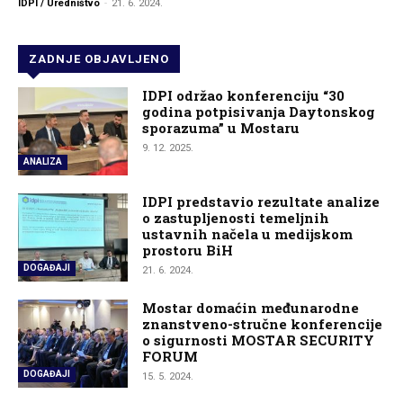
IDPI / Uredništvo
-
21. 6. 2024.
ZADNJE OBJAVLJENO
IDPI održao konferenciju “30
godina potpisivanja Daytonskog
sporazuma” u Mostaru
9. 12. 2025.
ANALIZA
IDPI predstavio rezultate analize
o zastupljenosti temeljnih
ustavnih načela u medijskom
prostoru BiH
DOGAĐAJI
21. 6. 2024.
Mostar domaćin međunarodne
znanstveno-stručne konferencije
o sigurnosti MOSTAR SECURITY
FORUM
DOGAĐAJI
15. 5. 2024.