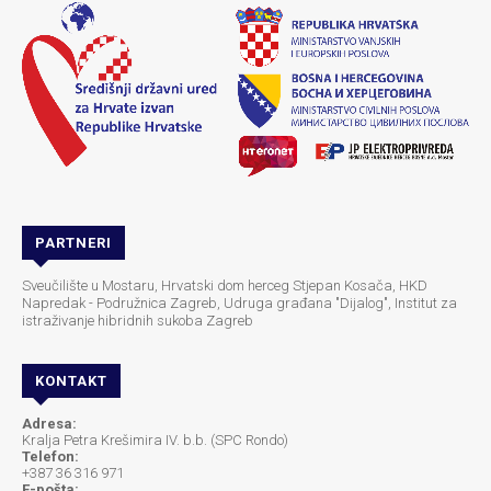
PARTNERI
Sveučilište u Mostaru, Hrvatski dom herceg Stjepan Kosača, HKD
Napredak - Podružnica Zagreb, Udruga građana "Dijalog", Institut za
istraživanje hibridnih sukoba Zagreb
KONTAKT
Adresa:
Kralja Petra Krešimira IV. b.b. (SPC Rondo)
Telefon:
+387 36 316 971
E-pošta: