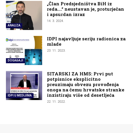
„Član Predsjedništva BiH iz
reda….“ neustavan je, proturječan
i apsurdan izraz
14. 3. 2024.
ANALIZA
IDPI najavljuje seriju radionica za
mlade
23. 11. 2023.
DOGAĐAJI
SITARSKI ZA HMS: Prvi put
potpisnice eksplicitno
preuzimaju obvezu provođenja
onoga na čemu hrvatske stranke
inzistiraju više od desetljeća
IDPI U MEDIJIMA
22. 11. 2022.