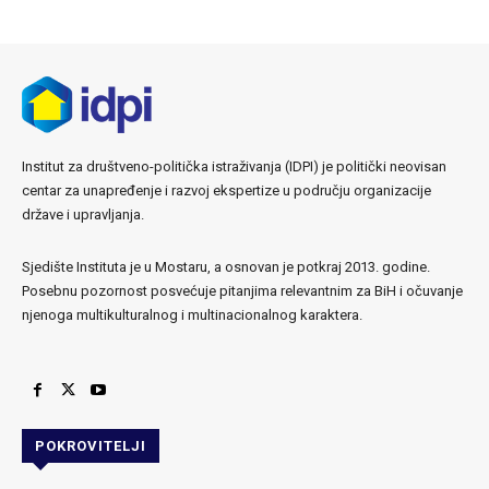
Institut za društveno-politička istraživanja (IDPI) je politički neovisan
centar za unapređenje i razvoj ekspertize u području organizacije
države i upravljanja.
Sjedište Instituta je u Mostaru, a osnovan je potkraj 2013. godine.
Posebnu pozornost posvećuje pitanjima relevantnim za BiH i očuvanje
njenoga multikulturalnog i multinacionalnog karaktera.
POKROVITELJI