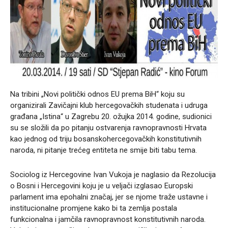
Na tribini „Novi politički odnos EU prema BiH“ koju su
organizirali Zavičajni klub hercegovačkih studenata i udruga
građana „Istina“ u Zagrebu 20. ožujka 2014. godine, sudionici
su se složili da po pitanju ostvarenja ravnopravnosti Hrvata
kao jednog od triju bosanskohercegovačkih konstitutivnih
naroda, ni pitanje trećeg entiteta ne smije biti tabu tema.
Sociolog iz Hercegovine Ivan Vukoja je naglasio da Rezolucija
o Bosni i Hercegovini koju je u veljači izglasao Europski
parlament ima epohalni značaj, jer se njome traže ustavne i
institucionalne promjene kako bi ta zemlja postala
funkcionalna i jamčila ravnopravnost konstitutivnih naroda.