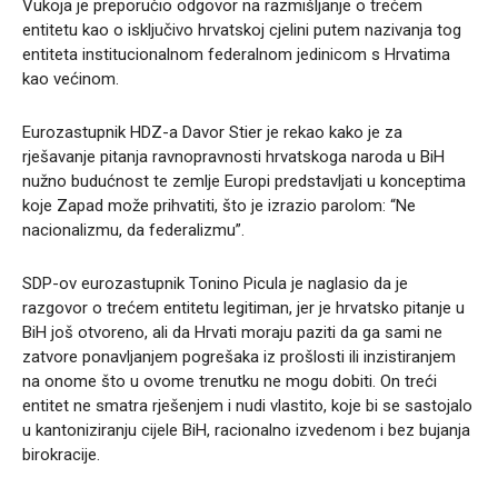
Vukoja je preporučio odgovor na razmišljanje o trećem
entitetu kao o isključivo hrvatskoj cjelini putem nazivanja tog
entiteta institucionalnom federalnom jedinicom s Hrvatima
kao većinom.
Eurozastupnik HDZ-a Davor Stier je rekao kako je za
rješavanje pitanja ravnopravnosti hrvatskoga naroda u BiH
nužno budućnost te zemlje Europi predstavljati u konceptima
koje Zapad može prihvatiti, što je izrazio parolom: “Ne
nacionalizmu, da federalizmu”.
SDP-ov eurozastupnik Tonino Picula je naglasio da je
razgovor o trećem entitetu legitiman, jer je hrvatsko pitanje u
BiH još otvoreno, ali da Hrvati moraju paziti da ga sami ne
zatvore ponavljanjem pogrešaka iz prošlosti ili inzistiranjem
na onome što u ovome trenutku ne mogu dobiti. On treći
entitet ne smatra rješenjem i nudi vlastito, koje bi se sastojalo
u kantoniziranju cijele BiH, racionalno izvedenom i bez bujanja
birokracije.