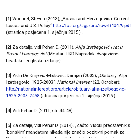
[1] Woehrel, Steven (2013), „Bosnia and Herzegovina: Current
Issues and U.S. Policy“
http://fas.org/sgp/crs/row/R40479.pdf
(stranica posjećena 1. siječnja 2015.) .
[2] Za detalje, vidi Pehar, D. (2011),
Alija Izetbegović i rat u
Bosni i Hercegovini
(Mostar: HKD Napredak, dvojezično
hrvatsko-englesko izdanje) .
[3] Vidi i De Krnjevic-Miskovic, Damjan (2003), „Obituary: Alija
Izetbegovic, 1925-2003“,
National Interest
(22. October);
http://nationalinterest.org/article/obituary-alija-izetbegovic-
1925-2003-2458
(stranica posjećena 1. siječnja 2015.).
[4] Vidi Pehar D. (2011, str. 44-48) .
[5] Za detalje, vidi Pehar D. (2014), „Zašto Visoki predstavnik s
‘bonskim’ mandatom nikada nije značio pozitivni pomak za