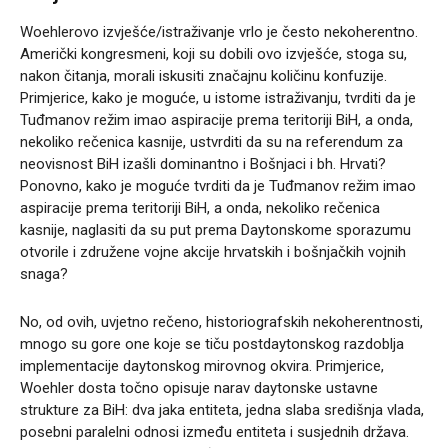
Woehlerovo izvješće/istraživanje vrlo je često nekoherentno.
Američki kongresmeni, koji su dobili ovo izvješće, stoga su,
nakon čitanja, morali iskusiti značajnu količinu konfuzije.
Primjerice, kako je moguće, u istome istraživanju, tvrditi da je
Tuđmanov režim imao aspiracije prema teritoriji BiH, a onda,
nekoliko rečenica kasnije, ustvrditi da su na referendum za
neovisnost BiH izašli dominantno i Bošnjaci i bh. Hrvati?
Ponovno, kako je moguće tvrditi da je Tuđmanov režim imao
aspiracije prema teritoriji BiH, a onda, nekoliko rečenica
kasnije, naglasiti da su put prema Daytonskome sporazumu
otvorile i združene vojne akcije hrvatskih i bošnjačkih vojnih
snaga?
No, od ovih, uvjetno rečeno, historiografskih nekoherentnosti,
mnogo su gore one koje se tiču postdaytonskog razdoblja
implementacije daytonskog mirovnog okvira. Primjerice,
Woehler dosta točno opisuje narav daytonske ustavne
strukture za BiH: dva jaka entiteta, jedna slaba središnja vlada,
posebni paralelni odnosi između entiteta i susjednih država.