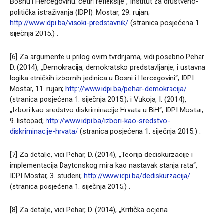
Bosnu i Hercegovinu: četiri refleksije“, Institut za društveno-
politička istraživanja (IDPI), Mostar, 29. rujan;
http://www.idpi.ba/visoki-predstavnik/
(stranica posjećena 1.
siječnja 2015.) .
[6] Za argumente u prilog ovim tvrdnjama, vidi posebno Pehar
D. (2014), „Demokracija, demokratsko predstavljanje, i ustavna
logika etničkih izbornih jedinica u Bosni i Hercegovini“, IDPI
Mostar, 11. rujan;
http://www.idpi.ba/pehar-demokracija/
(stranica posjećena 1. siječnja 2015.); i Vukoja, I. (2014),
„Izbori kao sredstvo diskriminacije Hrvata u BiH“, IDPI Mostar,
9. listopad;
http://www.idpi.ba/izbori-kao-sredstvo-
diskriminacije-hrvata/
(stranica posjećena 1. siječnja 2015.) .
[7] Za detalje, vidi Pehar, D. (2014), „Teorija dediskurzacije i
implementacija Daytonskog mira kao nastavak stanja rata“,
IDPI Mostar, 3. studeni;
http://www.idpi.ba/dediskurzacija/
(stranica posjećena 1. siječnja 2015.) .
[8] Za detalje, vidi Pehar, D. (2014), „Kritička ocjena