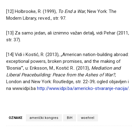
[12] Holbrooke, R. (1999),
To End a War
, New York: The
Modern Library, rev.ed., str. 97.
[13] Za samo jedan, ali iznimno važan detalj, vidi Pehar (2011,
str. 37).
[14] Vidi i Kostić, R. (2013), „American nation-building abroad:
exceptional powers, broken promises, and the making of
‘Bosnia’“, u: Eriksson, M., Kostić R.. (2013),
Mediation and
Liberal Peacebuilding: Peace from the Ashes of War?
,
London and New York: Routledge, str. 22-39; ogled objavljen i
na www.idpi.ba
http://www.idpi.ba/americko-stvaranje-nacija/
.
OZNAKE
američki kongres
BiH
woehrel