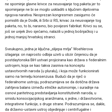
ne spominje glavne krivce za neusvajanje tog paketa jer to
spominjanje ne bi se moglo uskladiti s ključnim dijelovima
njegova narativa. Neoprezan kongresmen zasigurno će
pomisliti da je Dodik, ili Srbi iz RS, krivac za neusvajanje tog
paketa, no, to bi, naravno, bio povijesni fabrikat. Krivci su se,
još se uvijek živo sjećamo, nalazili u jednoj bošnjačkoj i u
jednoj manjoj hrvatskoj stranci.
Sveukupno, jedna je ključna „slijepa mrlja“ Woehlerova
izlaganja: on naprosto odbija uzeti u obzir činjenicu da je
postdaytonska BiH ustvari projicirana kao država s federalnim
ustrojem, koja se kao takva zasniva na konceptu
ustavotvornih naroda (u pluralu), i koja može funkcionirati
samo na temelju konsenzusa. Budući da je riječ o
federalnome ustroju, podrazumijeva se da dotična država
zahtjeva balans između etničke autonomije, i suradnje na
osnovi paritetnog predstavljanja konstitutivnih naroda, u
smislu konsocijacijskog aranžmana, s jedne, i državotvorne,
integrativne funkcije, s druge strane. Podrazumijeva se, dakle,
da državno-ustavni ustroj objedinjuje i centrifugalne i