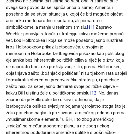
zapravo ne zanima BiH sama po sebi: ona ih zanima prije
svega kao povod da se ispriča priča o samoj Americi, i
posebno da se stvori situacija u kojoj će biti moguće ojačati
američku međunarodnu reputaciju, ali primarno u
simboličkome, a manje u realnom smislu.
[11]
Zapravo
Woehler ponavlja retoričku strategiju kakvu možemo pronaći
već kod Holbrookea i koja se može posebno jasno ilustrirati
kroz Holbrookeov prikaz Izetbegovića: u svojim je
memoarima Holbrooke Izetbegovića prikazao kao političkog
djelatnika bez inherentnih političkih ciljeva: riječ je o žrtvi koja
se naprosto borila za preživljavanje. To, prema Holbrookeu,
objašnjava zašto „bošnjački političari“ nisu tijekom rata uspjeli
formulirati koherentnu pregovaračku strategiju, i posebice
zašto nisu za sebe jasno definirali svoje političke ciljeve –
kakvu BiH uistinu žele u političkome smislu.
[12]
No, danas
znamo da je Holbrooke bio u krivu, odnosno, da je
Izetbegovića oslikao svjetlijim bojama vjerojatno stoga što je
želio posebno naglasiti pozitivnost američkog odnosa prema
„muslimanskome elementu“ u BiH, i to zbog američkog
„imidža“ na međunarodnome planu, a ne zbog nekog
inherentnog podudaranja američke politike s bošnjačko-