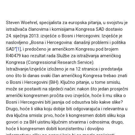
Steven Woehrel, specijalista za europska pitanja, u svojstvu je
istraživača članovima i komisijama Kongresa SAD dostavio
24. siječnja 2013. izvješće o Bosni i Hercegovini. Izvješće je
naslovljeno „Bosna i Hercegovina: današnji problemi i politika
SAD“
[1]
, i predočeno je američkom Kongresu pod brojem
R40479 kao rezultat rada Službe za istraživanja američkog
Kongresa (Congressional Research Service).
Istraživanje/izvješće izloženo je na 12 stranica i predstavlja
ono što bi danas svaki član američkog Kongresa trebao znati
o Bosni i Hercegovini (BiH). Ključno pitanje, u tome smislu,
može se postaviti na sljedeći način: nakon što jedan prosječni
američki kongresmen pročita ovo izvješće, hoće li mu slika o
Bosni i Hercegovini biti jasnija od odsustva bilo kakve slike?
Drugo, hoće li slika koju dobije biti odgovarajuća i relevantna u
dva ključna smisla: prvo, hoće li kongresmen dobiti sliku koja
govori o za BiH uistinu ključnim stvarima i odnosima; drugo,
hoće li kongresmen dobiti konzistentnu i dovoljno