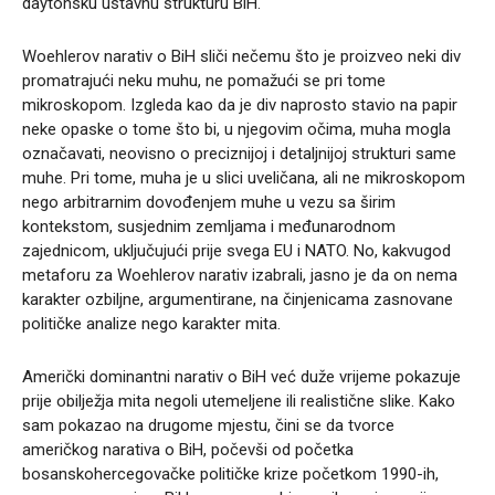
daytonsku ustavnu strukturu BiH.
Woehlerov narativ o BiH sliči nečemu što je proizveo neki div
promatrajući neku muhu, ne pomažući se pri tome
mikroskopom. Izgleda kao da je div naprosto stavio na papir
neke opaske o tome što bi, u njegovim očima, muha mogla
označavati, neovisno o preciznijoj i detaljnijoj strukturi same
muhe. Pri tome, muha je u slici uveličana, ali ne mikroskopom
nego arbitrarnim dovođenjem muhe u vezu sa širim
kontekstom, susjednim zemljama i međunarodnom
zajednicom, uključujući prije svega EU i NATO. No, kakvugod
metaforu za Woehlerov narativ izabrali, jasno je da on nema
karakter ozbiljne, argumentirane, na činjenicama zasnovane
političke analize nego karakter mita.
Američki dominantni narativ o BiH već duže vrijeme pokazuje
prije obilježja mita negoli utemeljene ili realistične slike. Kako
sam pokazao na drugome mjestu, čini se da tvorce
američkog narativa o BiH, počevši od početka
bosanskohercegovačke političke krize početkom 1990-ih,