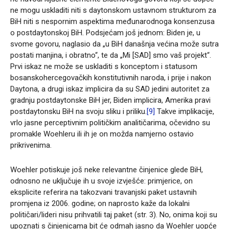
ne mogu uskladiti niti s daytonskom ustavnom strukturom za
BiH niti s nespornim aspektima međunarodnoga konsenzusa
o postdaytonskoj BiH. Podsjećam još jednom: Biden je, u
svome govoru, naglasio da „u BiH današnja većina može sutra
postati manjina, i obratno“, te da „Mi [SAD] smo vaš projekt“.
Prvi iskaz ne može se uskladiti s konceptom i statusom
bosanskohercegovačkih konstitutivnih naroda, i prije i nakon
Daytona, a drugi iskaz implicira da su SAD jedini autoritet za
gradnju postdaytonske BiH jer, Biden implicira, Amerika pravi
postdaytonsku BiH na svoju sliku i priliku.
[9]
Takve implikacije,
vrlo jasne perceptivnim političkim analitičarima, očevidno su
promakle Woehleru ili ih je on možda namjerno ostavio
prikrivenima.
Woehler potiskuje još neke relevantne činjenice glede BiH,
odnosno ne uključuje ih u svoje izvješće: primjerice, on
eksplicite referira na takozvani travanjski paket ustavnih
promjena iz 2006. godine; on naprosto kaže da lokalni
političari/lideri nisu prihvatili taj paket (str. 3). No, onima koji su
upoznati s činjenicama bit će odmah jasno da Woehler uopće