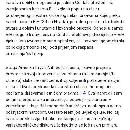
narativa u BiH omogućena je jednim Gestalt-efektom: na
zemljopisnim kartama BiH izgleda poput na glavu
postavljenog trokuta okruženog nekim državama koje, preko
samih naroda BiH (Srba i Hrvata), prirodno prodiru u taj trokut i
stvaraju dojam i unutarnje i izvanjske prijetnje. Odnosi u samoj
BiH mogu biti savršeni, no Gestalt-efekt svejedno djeluje – BiH
djeluje kao izvana potpuno opkoljeni, ali i savršeni geometrijski
oblik koji prirodno stoji pod prijetnjom raspada i
umanjenja/slabljenja.
Stoga Amerika tu „vidi“, ili, bolje rečeno, fiktivno projicira
prostor za svoju intervenciju, za obranu (ali i stvaranje i/ili
obnovu) slabe, nezaštićene, ili opkoljene ili potlačene, nacije
od kolektivnih predrasuda i zaostalih ideja o homogenim
nacijama-državama i etničkim pravima.
[14]
Ovaj narativ, i sam
dojam o prostoru za intervenciju, posve je iracionalan –
zamislimo li da je BiH monoetnička država, nastanjena samo
bošnjačkim narodom, Gestalt-efekt još uvijek djeluje. No, taj
narativ predstavlja duboku unutarnju potrebu američkoga
vanjskopolitičkog diskursa (prisjetimo se još nekih primjera: