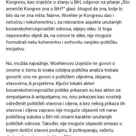
Kongresu, kao izvješće o stanju u BiH, odgovor na pitanje „Što
američki Kongres zna o BiH?“ glasi: štogod da zna, bolje bi
bilo da ne zna ništa. Naime, Woehler je Kongresu dao i
netočnu i nekoherentnu i, za relevantne aspekte unutarnjih
bosanskohercegovačkih odnosa, slijepu sliku. Iz toga
neposredno slijedi da, na osnovi te slike, nije moguće
formulirati neku koherentnu i svrhovitu vanjsko-političku
inicijativu.
No, možda najvažnije, Woehlerovo izvješće ne govori o
onome o čemu bi svaka ozbiljna politička analiza trebala
govoriti: ono ne govori o političkim ciljevima, idejama,
stavovima, ili projektima. Ključni lokalni akteri
bosanskohercegovačke politike prikazani su kao akteri sa
simpatijama ili antipatijama; no, nisu prikazani kao nositelji
određenih političkih stavova i ciljeva, a bez nekog prikaza tih
stavova i ciljeva zapravo nije moguće objasniti niti narav
političkog sukoba u BiH niti stvarni karakter unutarnjih
političkih odnosa. Također, nije moguće objasniti smisao u
kojem dotični stavovi podupiru, ili potkopavaju, važeću,