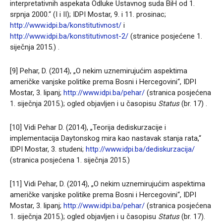
interpretativnih aspekata Odluke Ustavnog suda BiH od 1.
srpnja 2000.“ (I i II); IDPI Mostar, 9. i 11. prosinac;
http://www.idpi.ba/konstitutivnost/
i
http://www.idpi.ba/konstitutivnost-2/
(stranice posjećene 1.
siječnja 2015.) .
[9] Pehar, D. (2014), „O nekim uznemirujućim aspektima
američke vanjske politike prema Bosni i Hercegovini“, IDPI
Mostar, 3. lipanj;
http://www.idpi.ba/pehar/
(stranica posjećena
1. siječnja 2015.); ogled objavljen i u časopisu
Status
(br. 17) .
[10] Vidi Pehar D. (2014), „Teorija dediskurzacije i
implementacija Daytonskog mira kao nastavak stanja rata,“
IDPI Mostar, 3. studeni;
http://www.idpi.ba/dediskurzacija/
(stranica posjećena 1. siječnja 2015.)
[11] Vidi Pehar, D. (2014), „O nekim uznemirujućim aspektima
američke vanjske politike prema Bosni i Hercegovini“, IDPI
Mostar, 3. lipanj;
http://www.idpi.ba/pehar/
(stranica posjećena
1. siječnja 2015.); ogled objavljen i u časopisu
Status
(br. 17).