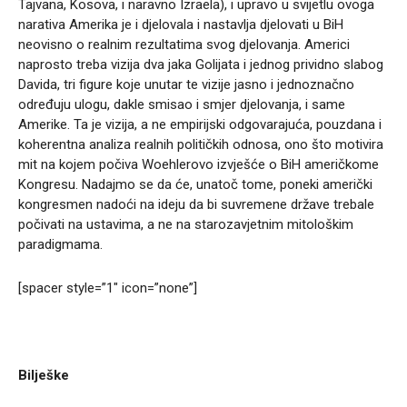
Tajvana, Kosova, i naravno Izraela), i upravo u svijetlu ovoga
narativa Amerika je i djelovala i nastavlja djelovati u BiH
neovisno o realnim rezultatima svog djelovanja. Americi
naprosto treba vizija dva jaka Golijata i jednog prividno slabog
Davida, tri figure koje unutar te vizije jasno i jednoznačno
određuju ulogu, dakle smisao i smjer djelovanja, i same
Amerike. Ta je vizija, a ne empirijski odgovarajuća, pouzdana i
koherentna analiza realnih političkih odnosa, ono što motivira
mit na kojem počiva Woehlerovo izvješće o BiH američkome
Kongresu. Nadajmo se da će, unatoč tome, poneki američki
kongresmen nadoći na ideju da bi suvremene države trebale
počivati na ustavima, a ne na starozavjetnim mitološkim
paradigmama.
[spacer style=”1″ icon=”none”]
Bilješke