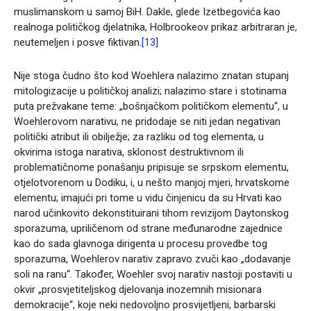
muslimanskom u samoj BiH. Dakle, glede Izetbegovića kao
realnoga političkog djelatnika, Holbrookeov prikaz arbitraran je,
neutemeljen i posve fiktivan.
[13]
Nije stoga čudno što kod Woehlera nalazimo znatan stupanj
mitologizacije u političkoj analizi; nalazimo stare i stotinama
puta prežvakane teme: „bošnjačkom političkom elementu“, u
Woehlerovom narativu, ne pridodaje se niti jedan negativan
politički atribut ili obilježje; za razliku od tog elementa, u
okvirima istoga narativa, sklonost destruktivnom ili
problematičnome ponašanju pripisuje se srpskom elementu,
otjelotvorenom u Dodiku, i, u nešto manjoj mjeri, hrvatskome
elementu; imajući pri tome u vidu činjenicu da su Hrvati kao
narod učinkovito dekonstituirani tihom revizijom Daytonskog
sporazuma, upriličenom od strane međunarodne zajednice
kao do sada glavnoga dirigenta u procesu provedbe tog
sporazuma, Woehlerov narativ zapravo zvuči kao „dodavanje
soli na ranu“. Također, Woehler svoj narativ nastoji postaviti u
okvir „prosvjetiteljskog djelovanja inozemnih misionara
demokracije“, koje neki nedovoljno prosvijetljeni, barbarski