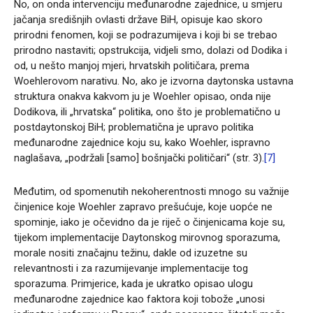
No, on onda intervenciju međunarodne zajednice, u smjeru
jačanja središnjih ovlasti države BiH, opisuje kao skoro
prirodni fenomen, koji se podrazumijeva i koji bi se trebao
prirodno nastaviti; opstrukcija, vidjeli smo, dolazi od Dodika i
od, u nešto manjoj mjeri, hrvatskih političara, prema
Woehlerovom narativu. No, ako je izvorna daytonska ustavna
struktura onakva kakvom ju je Woehler opisao, onda nije
Dodikova, ili „hrvatska“ politika, ono što je problematično u
postdaytonskoj BiH; problematična je upravo politika
međunarodne zajednice koju su, kako Woehler, ispravno
naglašava, „podržali [samo] bošnjački političari“ (str. 3).
[7]
Međutim, od spomenutih nekoherentnosti mnogo su važnije
činjenice koje Woehler zapravo prešućuje, koje uopće ne
spominje, iako je očevidno da je riječ o činjenicama koje su,
tijekom implementacije Daytonskog mirovnog sporazuma,
morale nositi značajnu težinu, dakle od izuzetne su
relevantnosti i za razumijevanje implementacije tog
sporazuma. Primjerice, kada je ukratko opisao ulogu
međunarodne zajednice kao faktora koji tobože „unosi