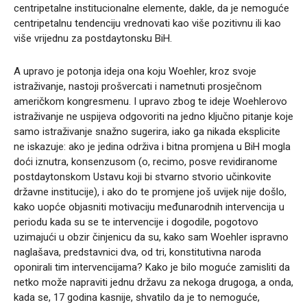
centripetalne institucionalne elemente, dakle, da je nemoguće
centripetalnu tendenciju vrednovati kao više pozitivnu ili kao
više vrijednu za postdaytonsku BiH.
A upravo je potonja ideja ona koju Woehler, kroz svoje
istraživanje, nastoji prošvercati i nametnuti prosječnom
američkom kongresmenu. I upravo zbog te ideje Woehlerovo
istraživanje ne uspijeva odgovoriti na jedno ključno pitanje koje
samo istraživanje snažno sugerira, iako ga nikada eksplicite
ne iskazuje: ako je jedina održiva i bitna promjena u BiH mogla
doći iznutra, konsenzusom (o, recimo, posve revidiranome
postdaytonskom Ustavu koji bi stvarno stvorio učinkovite
državne institucije), i ako do te promjene još uvijek nije došlo,
kako uopće objasniti motivaciju međunarodnih intervencija u
periodu kada su se te intervencije i dogodile, pogotovo
uzimajući u obzir činjenicu da su, kako sam Woehler ispravno
naglašava, predstavnici dva, od tri, konstitutivna naroda
oponirali tim intervencijama? Kako je bilo moguće zamisliti da
netko može napraviti jednu državu za nekoga drugoga, a onda,
kada se, 17 godina kasnije, shvatilo da je to nemoguće,