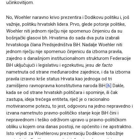
učinkovitijom.
No, Woehler naravno krivo prezentira i Dodikovu politiku i, još
važnije, politiku hrvatskih lidera. Prvo, glede potonje politike,
Woehler niti jednom riječju nije spomenuo činjenicu da su
bošnjački glasovi bh. Hrvatima do sada dva puta izabrali
hrvatskoga člana Predsjedništva BiH. Nadalje Woehler niti
jednom riječju nije spomenuo činjenicu da izborna pravila,
zajedno s današnjom institucionalnom strukturom Federacije
BiH uključujući i legislativu i egzekutivu, jesu
de facto
nametnuta od strane međunarodne zajednice, i da ta izborna
pravila izravno krše status Hrvata kao jednoga od tri
zamišljeno ravnopravna konstitutivna naroda BiH.
[6]
Dakle,
kada se od strane hrvatskih političara i spominje, ili čak
zastupa, ideja trećega entiteta, riječ je o racionalno
motiviranome potezu, to jest, odgovoru na jedno nepravedno i
izvana nametnuto pravno-političko stanje koje BiH čini i
nepravednom i teško održivom upravo u pravno-političkom
obliku u kojem ona danas postoji, ne općenito i ne apstraktno.
Isto vrijedi za Woehlerovu prezentaciju Dodikove tobožnje