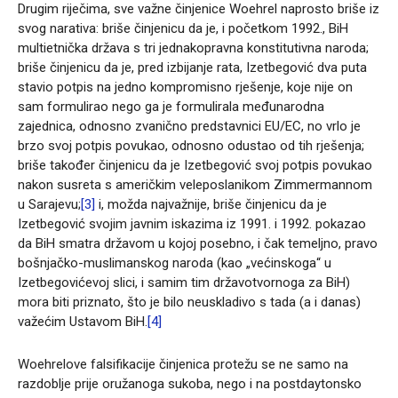
Drugim riječima, sve važne činjenice Woehrel naprosto briše iz
svog narativa: briše činjenicu da je, i početkom 1992., BiH
multietnička država s tri jednakopravna konstitutivna naroda;
briše činjenicu da je, pred izbijanje rata, Izetbegović dva puta
stavio potpis na jedno kompromisno rješenje, koje nije on
sam formulirao nego ga je formulirala međunarodna
zajednica, odnosno zvanično predstavnici EU/EC, no vrlo je
brzo svoj potpis povukao, odnosno odustao od tih rješenja;
briše također činjenicu da je Izetbegović svoj potpis povukao
nakon susreta s američkim veleposlanikom Zimmermannom
u Sarajevu;
[3]
i, možda najvažnije, briše činjenicu da je
Izetbegović svojim javnim iskazima iz 1991. i 1992. pokazao
da BiH smatra državom u kojoj posebno, i čak temeljno, pravo
bošnjačko-muslimanskog naroda (kao „većinskoga“ u
Izetbegovićevoj slici, i samim tim državotvornoga za BiH)
mora biti priznato, što je bilo neuskladivo s tada (a i danas)
važećim Ustavom BiH.
[4]
Woehrelove falsifikacije činjenica protežu se ne samo na
razdoblje prije oružanoga sukoba, nego i na postdaytonsko