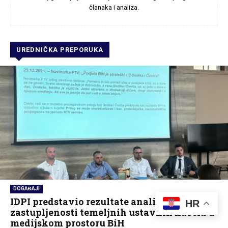
članaka i analiza.
UREDNIČKA PREPORUKA
DOGAĐAJI
IDPI predstavio rezultate analize o
HR
zastupljenosti temeljnih ustavnih načela u
medijskom prostoru BiH