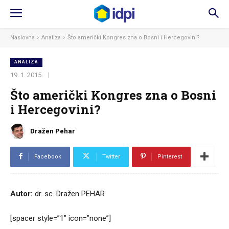
Naslovna
Analiza
Što američki Kongres zna o Bosni i Hercegovini?
ANALIZA
19. 1. 2015.
Što američki Kongres zna o Bosni
i Hercegovini?
Dražen Pehar
Facebook
Twitter
Pinterest
Autor:
dr. sc.
Dražen PEHAR
[spacer style=”1″ icon=”none”]