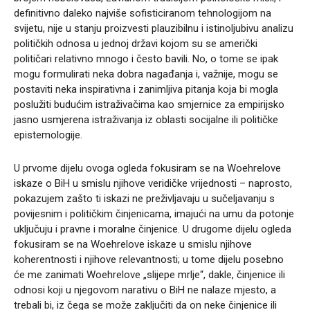
definitivno daleko najviše sofisticiranom tehnologijom na
svijetu, nije u stanju proizvesti plauzibilnu i istinoljubivu analizu
političkih odnosa u jednoj državi kojom su se američki
političari relativno mnogo i često bavili. No, o tome se ipak
mogu formulirati neka dobra nagađanja i, važnije, mogu se
postaviti neka inspirativna i zanimljiva pitanja koja bi mogla
poslužiti budućim istraživačima kao smjernice za empirijsko
jasno usmjerena istraživanja iz oblasti socijalne ili političke
epistemologije.
U prvome dijelu ovoga ogleda fokusiram se na Woehrelove
iskaze o BiH u smislu njihove veridičke vrijednosti – naprosto,
pokazujem zašto ti iskazi ne preživljavaju u sučeljavanju s
povijesnim i političkim činjenicama, imajući na umu da potonje
uključuju i pravne i moralne činjenice. U drugome dijelu ogleda
fokusiram se na Woehrelove iskaze u smislu njihove
koherentnosti i njihove relevantnosti; u tome dijelu posebno
će me zanimati Woehrelove „slijepe mrlje“, dakle, činjenice ili
odnosi koji u njegovom narativu o BiH ne nalaze mjesto, a
trebali bi, iz čega se može zaključiti da on neke činjenice ili