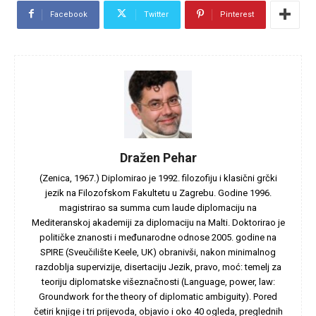
Facebook
Twitter
Pinterest
Dražen Pehar
(Zenica, 1967.) Diplomirao je 1992. filozofiju i klasični grčki
jezik na Filozofskom Fakultetu u Zagrebu. Godine 1996.
magistrirao sa summa cum laude diplomaciju na
Mediteranskoj akademiji za diplomaciju na Malti. Doktorirao je
političke znanosti i međunarodne odnose 2005. godine na
SPIRE (Sveučilište Keele, UK) obranivši, nakon minimalnog
razdoblja supervizije, disertaciju Jezik, pravo, moć: temelj za
teoriju diplomatske višeznačnosti (Language, power, law:
Groundwork for the theory of diplomatic ambiguity). Pored
četiri knjige i tri prijevoda, objavio i oko 40 ogleda, preglednih