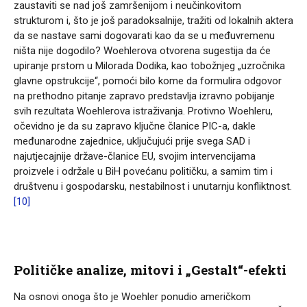
zaustaviti se nad još zamršenijom i neučinkovitom
strukturom i, što je još paradoksalnije, tražiti od lokalnih aktera
da se nastave sami dogovarati kao da se u međuvremenu
ništa nije dogodilo? Woehlerova otvorena sugestija da će
upiranje prstom u Milorada Dodika, kao tobožnjeg „uzročnika
glavne opstrukcije“, pomoći bilo kome da formulira odgovor
na prethodno pitanje zapravo predstavlja izravno pobijanje
svih rezultata Woehlerova istraživanja. Protivno Woehleru,
očevidno je da su zapravo ključne članice PIC-a, dakle
međunarodne zajednice, uključujući prije svega SAD i
najutjecajnije države-članice EU, svojim intervencijama
proizvele i održale u BiH povećanu političku, a samim tim i
društvenu i gospodarsku, nestabilnost i unutarnju konfliktnost.
[10]
Političke analize, mitovi i „Gestalt“-efekti
Na osnovi onoga što je Woehler ponudio američkom