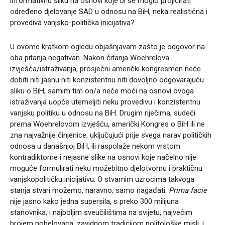
informativnu sliku na osnovi koje bi se moglo projicirati
određeno djelovanje SAD u odnosu na BiH, neka realistična i
provediva vanjsko-politička inicijativa?
U ovome kratkom ogledu objašnjavam zašto je odgovor na
oba pitanja negativan. Nakon čitanja Woehrelova
izvješća/istraživanja, prosječni američki kongresmen neće
dobiti niti jasnu niti konzistentnu niti dovoljno odgovarajuću
sliku o BiH; samim tim on/a neće moći na osnovi ovoga
istraživanja uopće utemeljiti neku provedivu i konzistentnu
vanjsku politiku u odnosu na BiH. Drugim riječima, sudeći
prema Woehrelovom izvješću, američki Kongres o BiH ili ne
zna najvažnije činjenice, uključujući prije svega narav političkih
odnosa u današnjoj BiH, ili raspolaže nekom vrstom
kontradiktorne i nejasne slike na osnovi koje načelno nije
moguće formulirati neku možebitno djelotvornu i praktičnu
vanjskopolitičku inicijativu. O stvarnim uzrocima takvoga
stanja stvari možemo, naravno, samo nagađati.
Prima facie
nije jasno kako jedna supersila, s preko 300 milijuna
stanovnika, i najboljim sveučilištima na svijetu, najvećim
brojem nobelovaca, zavidnom tradicijom politološke misli, i