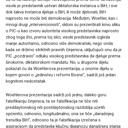
visoki je predstavnik ustvari diktatorska instanca u BiH, i sve
dok takva instanca djeluje u BiH, ili može djelovati, BiH
naprosto ne može biti demokracija. Međutim, Woehler, kao i
mnogi drugi „intervencionisti“, skloni su prezentirati krivu sliku
o PIC-u kao izvoru autoriteta visokog predstavnika naprosto
zbog toga što, prema toj slici, visoki predstavnik izgleda
manje autoritarno, odnosno više demokratski, nego onda
kada se držimo striktnih pravnih činjenica, uključujući onu da je
PIC „pozdravio“ odluku visokog predstavnika da djeluje prema
širokome, diktatorskom mandatu. No, u drugome dijelu
pokazat ću da Woehlerova prezentacija, u onome dijelu u
kojem govori o „jedinstvu i reformi Bosne“, sadrži još jedan
kognitivni nedostatak.
Woehlerova prezentacija sadrži još jednu, daleko goru
falsifikaciju činjenica; ta se falsifikacija ne tiče niti
preddaytonskog niti postdaytonskog razdoblja uzetih
općenito, odnosno, longitudinalno; ona se tiče „današnjeg
trenutka BiH“, odnosno ta je falsifikacija izrečena s
aspiracijom da predstavlja ključnu dijagnozu današnjeg stanja