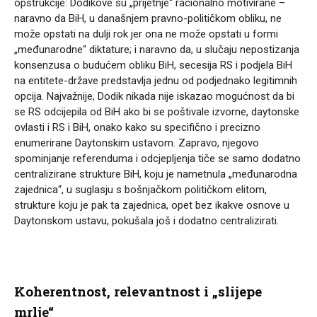
opstrukcije: Dodikove su „prijetnje“ racionalno motivirane –
naravno da BiH, u današnjem pravno-političkom obliku, ne
može opstati na dulji rok jer ona ne može opstati u formi
„međunarodne“ diktature; i naravno da, u slučaju nepostizanja
konsenzusa o budućem obliku BiH, secesija RS i podjela BiH
na entitete-države predstavlja jednu od podjednako legitimnih
opcija. Najvažnije, Dodik nikada nije iskazao mogućnost da bi
se RS odcijepila od BiH ako bi se poštivale izvorne, daytonske
ovlasti i RS i BiH, onako kako su specifično i precizno
enumerirane Daytonskim ustavom. Zapravo, njegovo
spominjanje referenduma i odcjepljenja tiče se samo dodatno
centralizirane strukture BiH, koju je nametnula „međunarodna
zajednica“, u suglasju s bošnjačkom političkom elitom,
strukture koju je pak ta zajednica, opet bez ikakve osnove u
Daytonskom ustavu, pokušala još i dodatno centralizirati.
Koherentnost, relevantnost i „slijepe
mrlje“