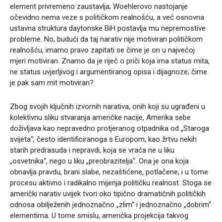
element privremeno zaustavlja; Woehlerovo nastojanje
očevidno nema veze s političkom realnošću, a već osnovna
ustavna struktura daytonske BiH postavlja mu nepremostive
probleme. No, budući da taj narativ nije motiviran političkom
realnošću, imamo pravo zapitati se čime je on u najvećoj
mjeri motiviran. Znamo da je riječ o priči koja ima status mita,
ne status uvjerljivog i argumentiranog opisa i dijagnoze; čime
je pak sam mit motiviran?
Zbog svojih ključnih izvornih narativa, onih koji su ugrađeni u
kolektivnu sliku stvaranja američke nacije, Amerika sebe
doživljava kao nepravedno protjeranog otpadnika od „Staroga
svijeta“, često identificiranoga s Europom, kao žrtvu nekih
starih predrasuda i nepravdi, koja se vraća ne u liku
„osvetnika“, nego u liku „preobrazitelja“. Ona je ona koja
obnavlja pravdu, brani slabe, nezaštićene, potlačene, i u tome
procesu aktivno i radikalno mijenja političku realnost. Stoga se
američki narativ uvijek tvori oko tipično dramatičnih političkih
odnosa obilježenih jednoznačno „zlim“ i jednoznačno „dobrim“
elementima. U tome smislu, američka projekcija takvog