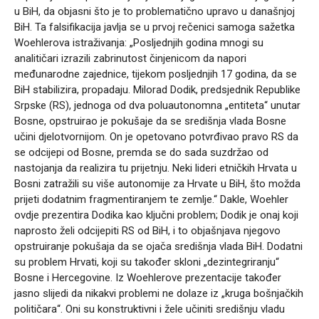
u BiH, da objasni što je to problematično upravo u današnjoj
BiH. Ta falsifikacija javlja se u prvoj rečenici samoga sažetka
Woehlerova istraživanja: „Posljednjih godina mnogi su
analitičari izrazili zabrinutost činjenicom da napori
međunarodne zajednice, tijekom posljednjih 17 godina, da se
BiH stabilizira, propadaju. Milorad Dodik, predsjednik Republike
Srpske (RS), jednoga od dva poluautonomna „entiteta“ unutar
Bosne, opstruirao je pokušaje da se središnja vlada Bosne
učini djelotvornijom. On je opetovano potvrđivao pravo RS da
se odcijepi od Bosne, premda se do sada suzdržao od
nastojanja da realizira tu prijetnju. Neki lideri etničkih Hrvata u
Bosni zatražili su više autonomije za Hrvate u BiH, što možda
prijeti dodatnim fragmentiranjem te zemlje.“ Dakle, Woehler
ovdje prezentira Dodika kao ključni problem; Dodik je onaj koji
naprosto želi odcijepiti RS od BiH, i to objašnjava njegovo
opstruiranje pokušaja da se ojača središnja vlada BiH. Dodatni
su problem Hrvati, koji su također skloni „dezintegriranju“
Bosne i Hercegovine. Iz Woehlerove prezentacije također
jasno slijedi da nikakvi problemi ne dolaze iz „kruga bošnjačkih
političara“. Oni su konstruktivni i žele učiniti središnju vladu