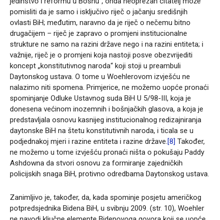
jedinstvo i reformu u Bosnu“, onda neoprezan čitatelj može
pomisliti da je samo i isključivo riječ o jačanju središnjih
ovlasti BiH; međutim, naravno da je riječ o nečemu bitno
drugačijem – riječ je zapravo o promjeni institucionalne
strukture ne samo na razini države nego i na razini entiteta; i
važnije, riječ je o promjeni koja nastoji posve obezvrijediti
koncept „konstitutivnog naroda“ koji stoji u preambuli
Daytonskog ustava. O tome u Woehlerovom izvješću ne
nalazimo niti spomena. Primjerice, ne možemo uopće pronaći
spominjanje Odluke Ustavnog suda BiH U 5/98-III, koja je
donesena većinom inozemnih i bošnjačkih glasova, a koja je
predstavljala osnovu kasnijeg institucionalnog redizajniranja
daytonske BiH na štetu konstitutivnih naroda, i ticala se u
podjednakoj mjeri i razine entiteta i razine države.
[8]
Također,
ne možemo u tome izvješću pronaći ništa o pokušaju Paddy
Ashdowna da stvori osnovu za formiranje zajedničkih
policijskih snaga BiH, protivno odredbama Daytonskog ustava.
Zanimljivo je, također, da, kada spominje posjetu američkog
potpredsjednika Bidena BiH, u svibnju 2009. (str. 10), Woehler
ne navodi ključne elemente Bidenovoga govora koji se uopće