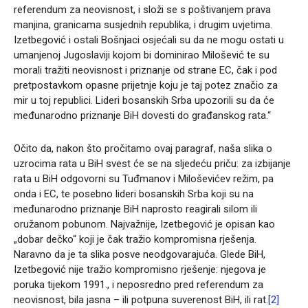
referendum za neovisnost, i složi se s poštivanjem prava
manjina, granicama susjednih republika, i drugim uvjetima.
Izetbegović i ostali Bošnjaci osjećali su da ne mogu ostati u
umanjenoj Jugoslaviji kojom bi dominirao Milošević te su
morali tražiti neovisnost i priznanje od strane EC, čak i pod
pretpostavkom opasne prijetnje koju je taj potez značio za
mir u toj republici. Lideri bosanskih Srba upozorili su da će
međunarodno priznanje BiH dovesti do građanskog rata.“
Očito da, nakon što pročitamo ovaj paragraf, naša slika o
uzrocima rata u BiH svest će se na sljedeću priču: za izbijanje
rata u BiH odgovorni su Tuđmanov i Miloševićev režim, pa
onda i EC, te posebno lideri bosanskih Srba koji su na
međunarodno priznanje BiH naprosto reagirali silom ili
oružanom pobunom. Najvažnije, Izetbegović je opisan kao
„dobar dečko“ koji je čak tražio kompromisna rješenja.
Naravno da je ta slika posve neodgovarajuća. Glede BiH,
Izetbegović nije tražio kompromisno rješenje: njegova je
poruka tijekom 1991., i neposredno pred referendum za
neovisnost, bila jasna – ili potpuna suverenost BiH, ili rat.
[2]