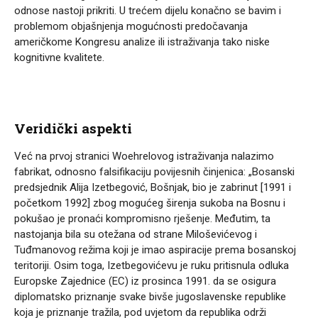
odnose nastoji prikriti. U trećem dijelu konačno se bavim i
problemom objašnjenja mogućnosti predočavanja
američkome Kongresu analize ili istraživanja tako niske
kognitivne kvalitete.
Veridički aspekti
Već na prvoj stranici Woehrelovog istraživanja nalazimo
fabrikat, odnosno falsifikaciju povijesnih činjenica: „Bosanski
predsjednik Alija Izetbegović, Bošnjak, bio je zabrinut [1991 i
početkom 1992] zbog mogućeg širenja sukoba na Bosnu i
pokušao je pronaći kompromisno rješenje. Međutim, ta
nastojanja bila su otežana od strane Miloševićevog i
Tuđmanovog režima koji je imao aspiracije prema bosanskoj
teritoriji. Osim toga, Izetbegovićevu je ruku pritisnula odluka
Europske Zajednice (EC) iz prosinca 1991. da se osigura
diplomatsko priznanje svake bivše jugoslavenske republike
koja je priznanje tražila, pod uvjetom da republika održi