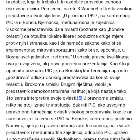
razdoblje, koje bi trebalo biti razdoblje provedbe jednoga
mirovnog okvira. Primjerice, na str. 3 Woehrel o Uredu visokog
predstavnika tvrdi sljedeće: „U prosincu 1997., na konferenciji
PIC-a u Bonnu, Njemačka, međunarodna je zajednica
visokome predstavniku dala ovlasti (poznate kao „bonske
ovlasti“) da otpušta lokalne lidere i poduzima druge mjere
protiv njih i stranaka, kao i da nameće zakone kako bi se
implementirao mirovni sporazum i kako bi se, općenitije, u
Bosnu uveli jedinstvo i reforma.“ U smislu pravne kvalifikacije,
ovo je uvriježena, ali posve pogrešna prezentacija. Kao što je
općenito poznato, PIC je, na Bonskoj konferenciji, naprosto
„pozdravio“ odluku visokog predstavnika da koristi svoje
ovlasti u širokome smislu. Drugim riječima, visoki je
predstavnik samokonstituirana institucija koja nastaje tako
što sama interpretira svoje ovlasti.
[5]
U pravnome smislu,
nitko ne stoji iznad te institucije, čak niti PIC, ako usvojimo
upravo ono tumačenje ovlasti visokog predstavnika koje je on
sam usvojio i kojemu se PIC na Bonskoj konferenciji priklonio.
Naravno, riječ je o pravno nebranjivom tumačenju; no, i visoki
predstavnik i međunarodna zajednica, odnosno PIC, upravo
su to tumačenje usvojili. Nedvojbeno, prema tome tumačenju,