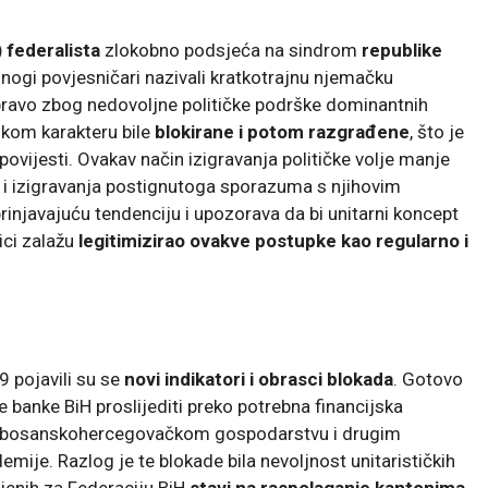
 federalista
zlokobno podsjeća na sindrom
republike
mnogi povjesničari nazivali kratkotrajnu njemačku
upravo zbog nedovoljne političke podrške dominantnih
kom karakteru bile
blokirane i potom razgrađene
, što je
ovijesti. Ovakav način izigravanja političke volje manje
 i izigravanja postignutoga sporazuma s njihovim
injavajuću tendenciju i upozorava da bi unitarni koncept
ici zalažu
legitimizirao ovakve postupke kao regularno i
 pojavili su se
novi indikatori i obrasci blokada
. Gotovo
 banke BiH proslijediti preko potrebna financijska
 bosanskohercegovačkom gospodarstvu i drugim
je. Razlog je te blokade bila nevoljnost unitarističkih
ljenih za Federaciju BiH
stavi na raspolaganje kantonima
,