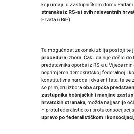
koju imaju u Zastupničkom domu Parlament
stranaka iz RS-a
i
svih relevantnih hrva
Hrvata u BiH).
Ta mogućnost zakonski zbilja postoji te j
procedura
izbora. Čak i da nije došlo do
predstavnika oporbe iz RS-a u Vijeće min
neprimjeren demokratskoj federalnoj i kon
konstitutivna naroda i dva entiteta, te 
se primjeru izbora
oba srpska predstavn
zastupnika bošnjačkih i manjine zastup
hrvatskih stranaka
, možda najjasnije oči
– protufederalističko i protukonsocijacij
upravo po federalističkom i konsocijac