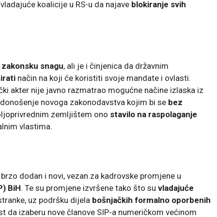
z vladajuće koalicije u RS-u da najave
blokiranje svih
 zakonsku snagu
, ali je i činjenica da državnim
irati
način na koji će koristiti svoje mandate i ovlasti.
tički akter nije javno razmatrao mogućne načine izlaska iz
ce donošenje novoga zakonodavstva kojim bi se
bez
ljoprivrednim zemljištem ono
stavilo na raspolaganje
alnim vlastima.
brzo dodan i novi, vezan za kadrovske promjene u
P) BiH
. Te su promjene izvršene tako što su
vladajuće
tranke, uz podršku dijela
bošnjačkih formalno oporbenih
ost da izaberu nove članove SIP-a numeričkom većinom