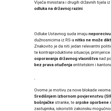
Vijeća ministara i drugih državnih tijela i
odluka na državnoj razini
.
Odluke Ustavnog suda imaju
neporecivu
dužnosnicima iz RS-a
nitko ne može dikt
Znakovito je da niti jedan relevantni poli
te kontraproduktivne situacije, primjeri
osporavanja državnog vlasništva
nad po
bez prava otuđenja
entitetskim i kanton
Ovome je motivu za nove blokade veoma 
Središnjem izbornom povjerenstvu (SI
bošnjačke
stranke, te
srpske oporbene
s
zastupnika, iskoristili zakonsku mogućn