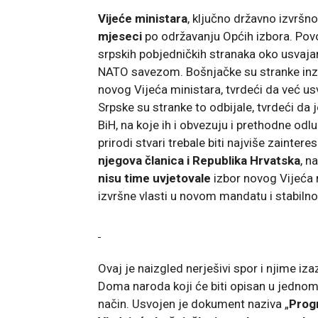
Vijeće ministara
, ključno državno izvršno
mjeseci
po održavanju Općih izbora. Povod
srpskih pobjedničkih stranaka oko usvaj
NATO savezom. Bošnjačke su stranke inzi
novog Vijeća ministara, tvrdeći da već 
Srpske su stranke to odbijale, tvrdeći da
BiH, na koje ih i obvezuju i prethodne odl
prirodi stvari trebale biti najviše zainte
njegova članica i Republika Hrvatska
, n
nisu time uvjetovale
izbor novog Vijeća 
izvršne vlasti u novom mandatu i stabilnos
Ovaj je naizgled nerješivi spor i njime 
Doma naroda koji će biti opisan u jednom 
način. Usvojen je dokument naziva „
Prog