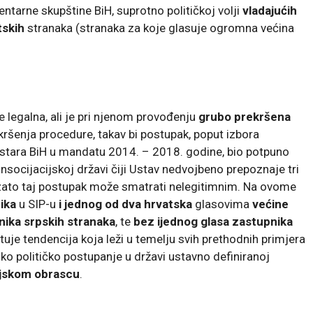
arne skupštine BiH, suprotno političkoj volji
vladajućih
tskih
stranaka (stranaka za koje glasuje ogromna većina
e legalna, ali je pri njenom provođenju
grubo prekršena
 kršenja procedure, takav bi postupak, poput izbora
istara BiH u mandatu 2014. – 2018. godine, bio potpuno
socijacijskoj državi čiji Ustav nedvojbeno prepoznaje tri
se zato taj postupak može smatrati nelegitimnim. Na ovome
ika
u SIP-u
i jednog od dva hrvatska
glasovima
većine
nika srpskih stranaka
, te
bez ijednog glasa zastupnika
tuje tendencija koja leži u temelju svih prethodnih primjera
sko političko postupanje u državi ustavno definiranoj
ijskom obrascu
.