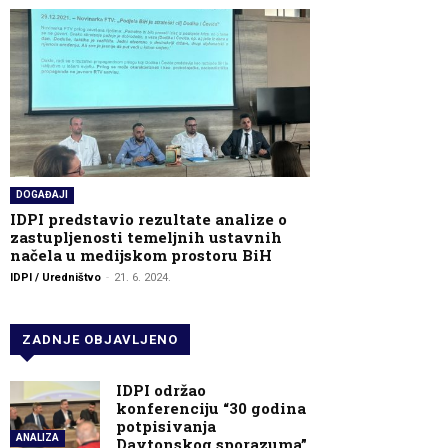
DOGAĐAJI
IDPI predstavio rezultate analize o
zastupljenosti temeljnih ustavnih
načela u medijskom prostoru BiH
IDPI / Uredništvo
-
21. 6. 2024.
ZADNJE OBJAVLJENO
IDPI održao
konferenciju “30 godina
potpisivanja
ANALIZA
Daytonskog sporazuma”