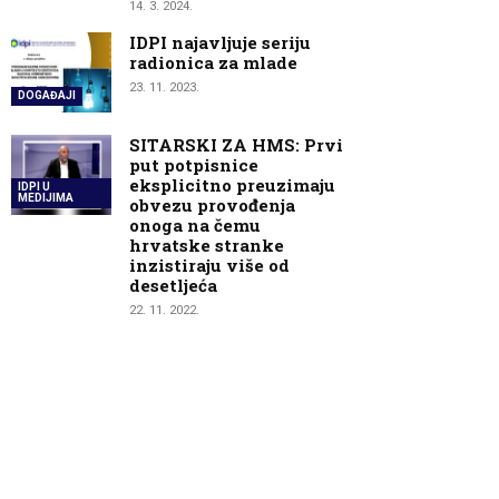
14. 3. 2024.
IDPI najavljuje seriju
radionica za mlade
23. 11. 2023.
DOGAĐAJI
SITARSKI ZA HMS: Prvi
put potpisnice
eksplicitno preuzimaju
IDPI U
MEDIJIMA
obvezu provođenja
onoga na čemu
hrvatske stranke
inzistiraju više od
desetljeća
22. 11. 2022.