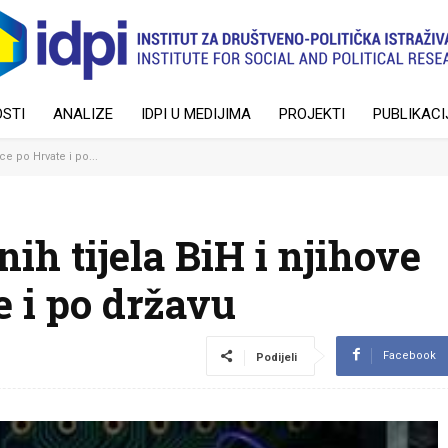
STI
ANALIZE
IDPI U MEDIJIMA
PROJEKTI
PUBLIKACI
ce po Hrvate i po...
ih tijela BiH i njihove
e i po državu
Facebook
Podijeli