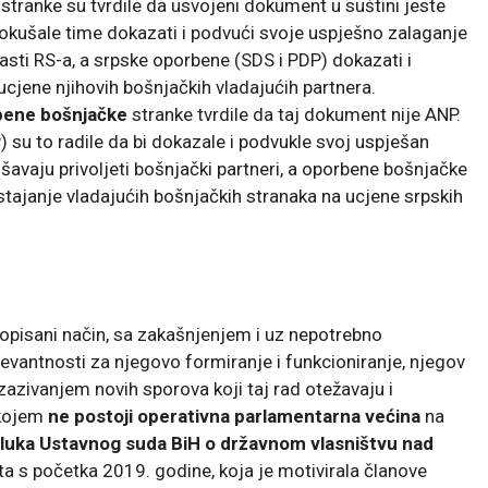
stranke su tvrdile da usvojeni dokument u suštini jeste
okušale time dokazati i podvući svoje uspješno zalaganje
lasti RS-a, a srpske oporbene (SDS i PDP) dokazati i
ucjene njihovih bošnjačkih vladajućih partnera.
rbene bošnjačke
stranke tvrdile da taj dokument nije ANP.
 su to radile da bi dokazale i podvukle svoj uspješan
avaju privoljeti bošnjački partneri, a oporbene bošnjačke
istajanje vladajućih bošnjačkih stranaka na ucjene srpskih
opisani način, sa zakašnjenjem i uz nepotrebno
levantnosti za njegovo formiranje i funkcioniranje, njegov
azivanjem novih sporova koji taj rad otežavaju i
 kojem
ne postoji operativna parlamentarna većina
na
luka Ustavnog suda BiH o državnom vlasništvu nad
ta s početka 2019. godine, koja je motivirala članove