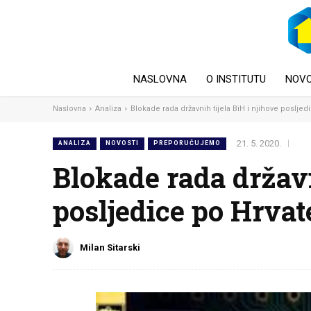
NASLOVNA
O INSTITUTU
NOVO
Naslovna
Analiza
Blokade rada državnih tijela BiH i njihove posljedi
21. 5. 2020.
ANALIZA
NOVOSTI
PREPORUČUJEMO
Blokade rada državn
posljedice po Hrvat
Milan Sitarski