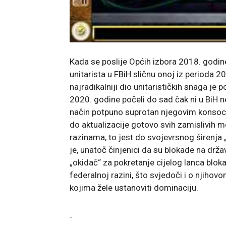
Kada se poslije Općih izbora 2018. godin
unitarista u FBiH sličnu onoj iz perioda 
najradikalniji dio unitarističkih snaga je p
2020. godine počeli do sad čak ni u BiH 
način potpuno suprotan njegovim konsocija
do aktualizacije gotovo svih zamislivih
razinama, to jest do svojevrsnog širenj
je, unatoč činjenici da su blokade na drža
„okidač“ za pokretanje cijelog lanca bloka
federalnoj razini, što svjedoči i o njihov
kojima žele ustanoviti dominaciju.