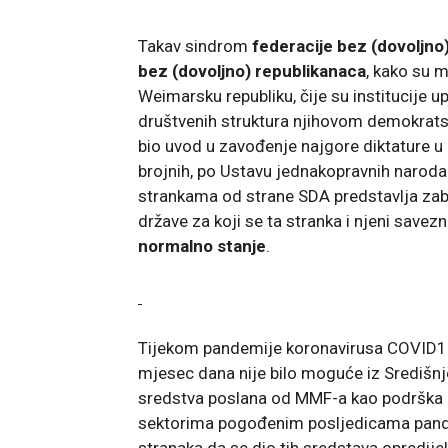
Takav sindrom
federacije bez (dovoljno)
bez (dovoljno) republikanaca
, kako su 
Weimarsku republiku, čije su institucije 
društvenih struktura njihovom demokrats
bio uvod u zavođenje najgore diktature u p
brojnih, po Ustavu jednakopravnih naroda
strankama od strane SDA predstavlja zabr
države za koji se ta stranka i njeni savezn
normalno stanje
.
Tijekom pandemije koronavirusa COVID19
mjesec dana nije bilo moguće iz Središnje
sredstva poslana od MMF-a kao podrška
sektorima pogođenim posljedicama pandemi
stranaka da se dio tih sredstava opredije