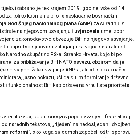
 tijelo, izabrano je tek krajem 2019. godine, više od
14
 za toliko kašnjenje bilo je neslaganje bošnjačkih i
anja
Godišnjeg nacionalnog plana (ANP)
za suradnju s
stirale na njegovom usvajanju i
uvjetovale
time izbor
usvojeno zakonodavstvo obvezuje BiH na njegovo usvajanje.
 je to suprotno njihovom zalaganju za vojnu neutralnost
uke Narodne skupštine RS-a. Stranke Hrvata, koje bi po
resirane za približavanje BiH NATO savezu, obzirom da je
ačelno su podržale usvajanje ANP-a, ali niti na koji način
ministara, jasno pokazujući da su im formiranje državne
t i funkcionalnost BiH kao države na vrhu liste prioriteta.
izazvana blokada, poput onoga s popunjavanjem federalnog
od narednih tekstova, „riješen“ na nedosljedan i dvojben
ram reformi
“, oko koga su odmah započeli oštri sporovi.