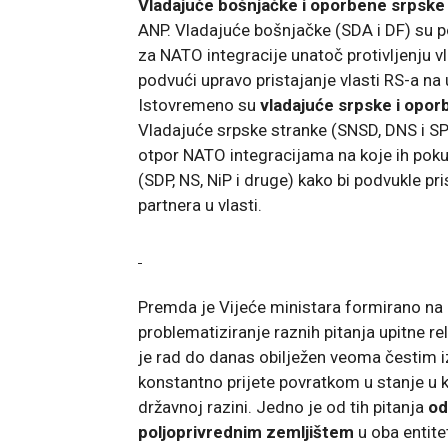
Vladajuće bošnjačke i oporbene srpske
ANP. Vladajuće bošnjačke (SDA i DF) su p
za NATO integracije unatoč protivljenju v
podvući upravo pristajanje vlasti RS-a na 
Istovremeno su
vladajuće srpske i opo
Vladajuće srpske stranke (SNSD, DNS i SP)
otpor NATO integracijama na koje ih pokuš
(SDP, NS, NiP i druge) kako bi podvukle pr
partnera u vlasti.
Premda je Vijeće ministara formirano na 
problematiziranje raznih pitanja upitne re
je rad do danas obilježen veoma čestim iz
konstantno prijete povratkom u stanje u
državnoj razini. Jedno je od tih pitanja
od
poljoprivrednim zemljištem
u oba entite