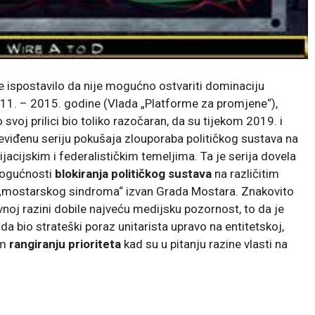
e ispostavilo da nije mogućno ostvariti dominaciju
2011. – 2015. godine (Vlada „Platforme za promjene“),
o svoj prilici bio toliko razočaran, da su tijekom 2019. i
neviđenu seriju pokušaja zlouporaba političkog sustava na
cijskim i federalističkim temeljima. Ta je serija dovela
 mogućnosti
blokiranja političkog sustava
na različitim
a „mostarskog sindroma“ izvan Grada Mostara. Znakovito
vnoj razini dobile najveću medijsku pozornost, to da je
da bio strateški poraz unitarista upravo na entitetskoj,
om
rangiranju prioriteta
kad su u pitanju razine vlasti na