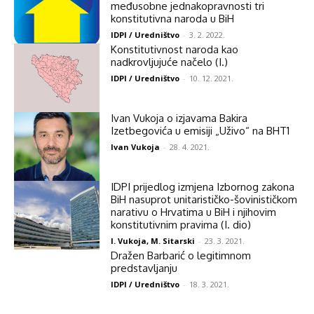
međusobne jednakopravnosti tri
konstitutivna naroda u BiH
IDPI / Uredništvo
-
3. 2. 2022.
Konstitutivnost naroda kao
nadkrovljujuće načelo (I.)
IDPI / Uredništvo
-
10. 12. 2021.
Ivan Vukoja o izjavama Bakira
Izetbegovića u emisiji „Uživo“ na BHT1
Ivan Vukoja
-
28. 4. 2021.
IDPI prijedlog izmjena Izbornog zakona
BiH nasuprot unitarističko-šovinističkom
narativu o Hrvatima u BiH i njihovim
konstitutivnim pravima (I. dio)
I. Vukoja, M. Sitarski
-
23. 3. 2021.
Dražen Barbarić o legitimnom
predstavljanju
IDPI / Uredništvo
-
18. 3. 2021.