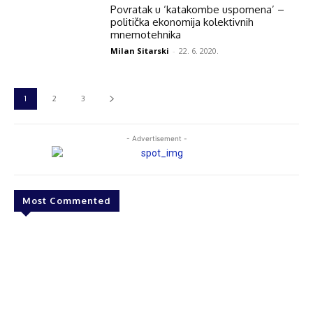
Povratak u ‘katakombe uspomena’ –
politička ekonomija kolektivnih
mnemotehnika
Milan Sitarski
-
22. 6. 2020.
1
2
3
- Advertisement -
Most Commented