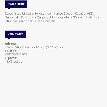
PARTNERI
Sveučilište u Mostaru, Hrvatski dom herceg Stjepan Kosača, HKD
Napredak - Podružnica Zagreb, Udruga građana "Dijalog", Institut za
istraživanje hibridnih sukoba Zagreb
KONTAKT
Adresa:
Kralja Petra Krešimira IV. b.b. (SPC Rondo)
Telefon:
+387 36 316 971
E-pošta:
info@idpi.ba