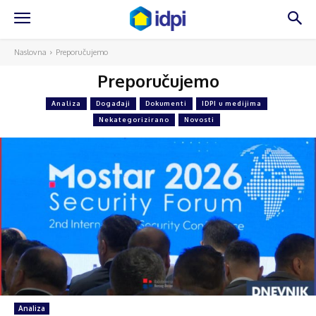
Naslovna
Preporučujemo
Preporučujemo
Analiza
Događaji
Dokumenti
IDPI u medijima
Nekategorizirano
Novosti
Analiza