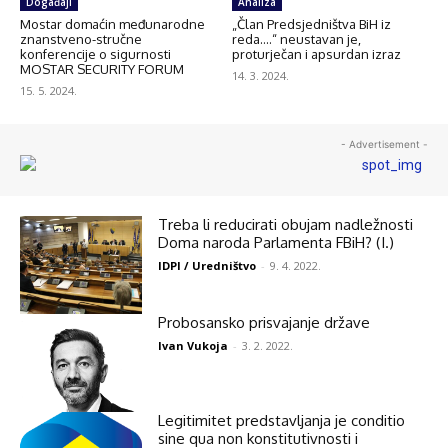
Događaji
Analiza
Mostar domaćin međunarodne
„Član Predsjedništva BiH iz
znanstveno-stručne
reda….“ neustavan je,
konferencije o sigurnosti
proturječan i apsurdan izraz
MOSTAR SECURITY FORUM
14. 3. 2024.
15. 5. 2024.
- Advertisement -
Treba li reducirati obujam nadležnosti
Doma naroda Parlamenta FBiH? (I.)
IDPI / Uredništvo
-
9. 4. 2022.
Probosansko prisvajanje države
Ivan Vukoja
-
3. 2. 2022.
Legitimitet predstavljanja je conditio
sine qua non konstitutivnosti i