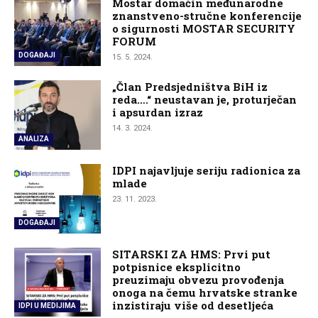
Mostar domaćin međunarodne
znanstveno-stručne konferencije
o sigurnosti MOSTAR SECURITY
FORUM
DOGAĐAJI
15. 5. 2024.
„Član Predsjedništva BiH iz
reda….“ neustavan je, proturječan
i apsurdan izraz
14. 3. 2024.
ANALIZA
IDPI najavljuje seriju radionica za
mlade
23. 11. 2023.
DOGAĐAJI
SITARSKI ZA HMS: Prvi put
potpisnice eksplicitno
preuzimaju obvezu provođenja
onoga na čemu hrvatske stranke
inzistiraju više od desetljeća
IDPI U MEDIJIMA