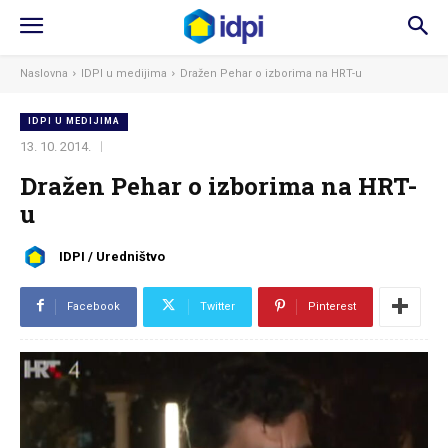
Naslovna
IDPI u medijima
Dražen Pehar o izborima na HRT-u
IDPI U MEDIJIMA
13. 10. 2014.
Dražen Pehar o izborima na HRT-
u
IDPI / Uredništvo
Facebook
Twitter
Pinterest