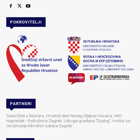
POKROVITELJI
PARTNERI
Sveučilište u Mostaru, Hrvatski dom herceg Stjepan Kosača, HKD
Napredak - Podružnica Zagreb, Udruga građana "Dijalog", Institut za
istraživanje hibridnih sukoba Zagreb