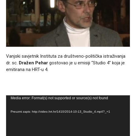
Vanjski savjetnik Instituta za društveno-politička istraživanja
dr. sc.
Dražen Pehar
gostovao je u emisiji “Studio 4” koja je
emitirana na HRT-u 4.
R
Media error: Format(s) not supported or source(s) not found
e
p
Preuzmi zapis: http://video.hrt.hr/1410/2014-10-13_Studio_4.mp4?_=1
r
o
d