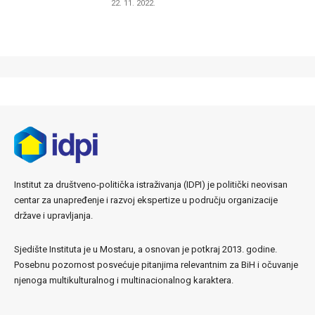
22. 11. 2022.
Institut za društveno-politička istraživanja (IDPI) je politički neovisan
centar za unapređenje i razvoj ekspertize u području organizacije
države i upravljanja.
Sjedište Instituta je u Mostaru, a osnovan je potkraj 2013. godine.
Posebnu pozornost posvećuje pitanjima relevantnim za BiH i očuvanje
njenoga multikulturalnog i multinacionalnog karaktera.