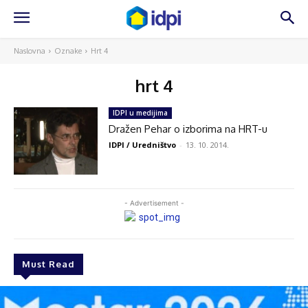
Naslovna
Oznake
Hrt 4
hrt 4
IDPI u medijima
Dražen Pehar o izborima na HRT-u
IDPI / Uredništvo
-
13. 10. 2014.
- Advertisement -
Must Read