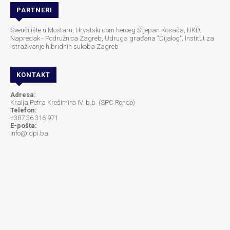
PARTNERI
Sveučilište u Mostaru, Hrvatski dom herceg Stjepan Kosača, HKD
Napredak - Podružnica Zagreb, Udruga građana "Dijalog", Institut za
istraživanje hibridnih sukoba Zagreb
KONTAKT
Adresa:
Kralja Petra Krešimira IV. b.b. (SPC Rondo)
Telefon:
+387 36 316 971
E-pošta:
info@idpi.ba