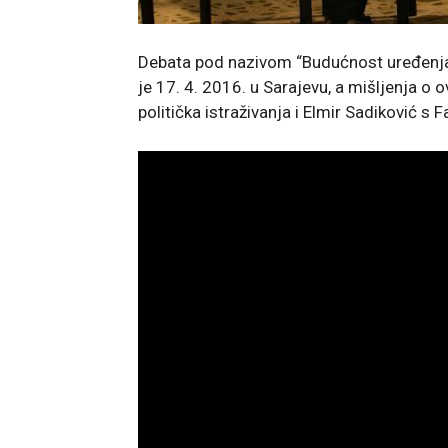
Debata pod nazivom “Budućnost uređenja B
je 17. 4. 2016. u Sarajevu, a mišljenja o ov
politička istraživanja i Elmir Sadiković s F