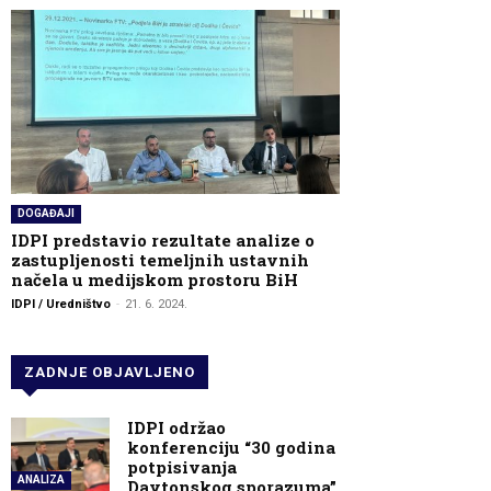
DOGAĐAJI
IDPI predstavio rezultate analize o
zastupljenosti temeljnih ustavnih
načela u medijskom prostoru BiH
IDPI / Uredništvo
-
21. 6. 2024.
ZADNJE OBJAVLJENO
IDPI održao
konferenciju “30 godina
potpisivanja
ANALIZA
Daytonskog sporazuma”