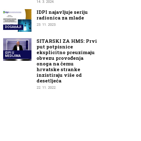
14. 3. 2024.
IDPI najavljuje seriju
radionica za mlade
23. 11. 2023.
DOGAĐAJI
SITARSKI ZA HMS: Prvi
put potpisnice
eksplicitno preuzimaju
IDPI U
MEDIJIMA
obvezu provođenja
onoga na čemu
hrvatske stranke
inzistiraju više od
desetljeća
22. 11. 2022.