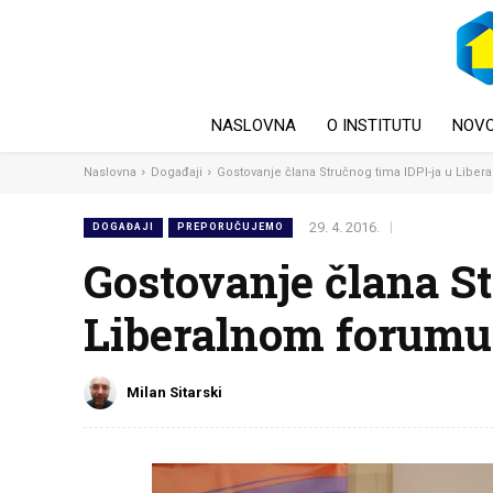
NASLOVNA
O INSTITUTU
NOVO
Naslovna
Događaji
Gostovanje člana Stručnog tima IDPI-ja u Libe
29. 4. 2016.
DOGAĐAJI
PREPORUČUJEMO
Gostovanje člana St
Liberalnom forumu
Milan Sitarski