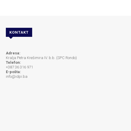
KONTAKT
Adresa:
Kralja Petra Krešimira IV. b.b. (SPC Rondo)
Telefon:
+387 36 316 971
E-pošta:
info@idpi.ba