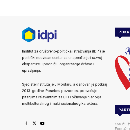
POKR
Institut za društveno-politička istraživanja (IDPI) je
politički neovisan centar za unapređenje i razvoj
ekspertize u području organizacije države i
upravljanja.
Sjedište Instituta je u Mostaru, a osnovan je potkraj
2013. godine. Posebnu pozornost posvećuje
pitanjima relevantnim za BiH i očuvanje njenoga
multikulturalnog i multinacionalnog karaktera.
PART
Sveučili
Podružni