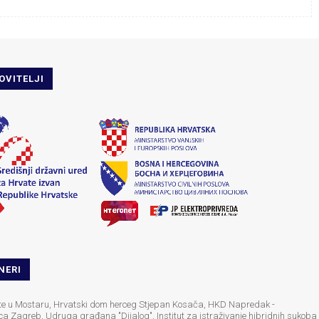
OVITELJI
NERI
šte u Mostaru, Hrvatski dom herceg Stjepan Kosača, HKD Napredak -
ca Zagreb, Udruga građana "Dijalog", Institut za istraživanje hibridnih sukoba