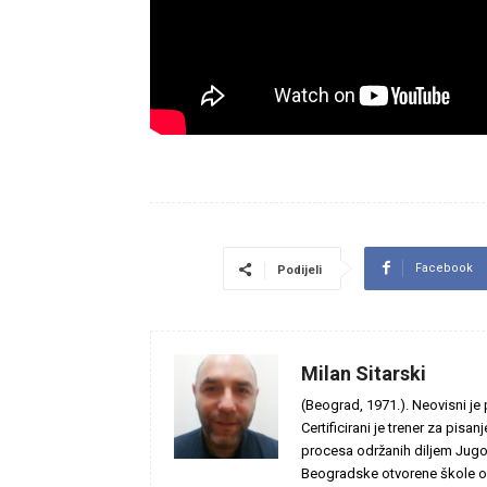
Facebook
Podijeli
Milan Sitarski
(Beograd, 1971.). Neovisni je 
Certificirani je trener za pisan
procesa održanih diljem Jugois
Beogradske otvorene škole od