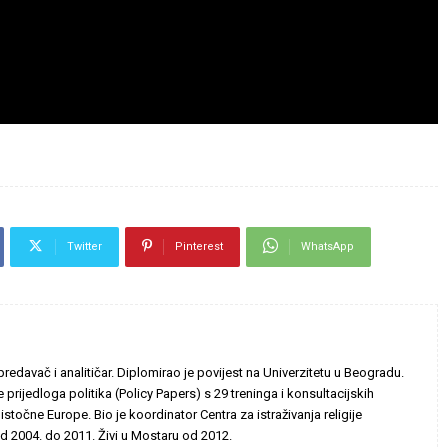
Twitter
Pinterest
WhatsApp
predavač i analitičar. Diplomirao je povijest na Univerzitetu u Beogradu.
je prijedloga politika (Policy Papers) s 29 treninga i konsultacijskih
točne Europe. Bio je koordinator Centra za istraživanja religije
 2004. do 2011. Živi u Mostaru od 2012.