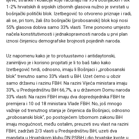
1-2% hrvatskih ili srpskih izbornih glasova nužno je svrstati u
bošnjački politički blok. Izetbegović to otvoreno priznaje i radi,
ali se, pri tom, žali što bošnjački (probosanski) blok koji nosi
55% glasova dobiva samo 33% vlasti. Time ponovno umjesto
načela konstitutivnosti i jednakopravnosti naroda u prvi plan
iznosi činjenicu demografske brojnosti pojedinih naroda.
Uz napomenu kako je to protuustavno i antidaytonski,
zanimljivo je i korisno propitati je li to baš tako kako
Izetbegović tvrdi, odnosno, imaju li Bošnjaci i „probosanski
blok“ trenutno samo 33% vlasti u BiH. Uzet ćemo u obzir
samo državnu i razinu FBiH. Na razini Vijeća ministara imaju
33%, u Predsjedništvu BiH 66,7%, a u državnom Domu naroda
33% vlasti. Na razini FBiH imaju dva dopredsjednika FBiH te
premijera i 10 od 18 ministara Vlade FBiH. No, još mnogo
važnije od trenutnog stanja je činjenica da Bošnjaci, odnosno
„probosanski blok“, po postojećem Izbornom zakonu BiH
imaju mogućnost, među ostalim, preuzeti svu vlast na razini
FBiH, zadržati 2/3 vlasti u Predsjedništvu BiH, uzeti dva
mandata u Hrvatskom klubu DN PSBiH i dio hrvatske kvote u