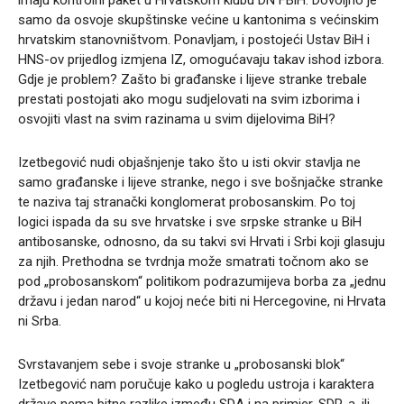
samo da osvoje skupštinske većine u kantonima s većinskim
hrvatskim stanovništvom. Ponavljam, i postojeći Ustav BiH i
HNS-ov prijedlog izmjena IZ, omogućavaju takav ishod izbora.
Gdje je problem? Zašto bi građanske i lijeve stranke trebale
prestati postojati ako mogu sudjelovati na svim izborima i
osvojiti vlast na svim razinama u svim dijelovima BiH?
Izetbegović nudi objašnjenje tako što u isti okvir stavlja ne
samo građanske i lijeve stranke, nego i sve bošnjačke stranke
te naziva taj stranački konglomerat probosanskim. Po toj
logici ispada da su sve hrvatske i sve srpske stranke u BiH
antibosanske, odnosno, da su takvi svi Hrvati i Srbi koji glasuju
za njih. Prethodna se tvrdnja može smatrati točnom ako se
pod „probosanskom“ politikom podrazumijeva borba za „jednu
državu i jedan narod“ u kojoj neće biti ni Hercegovine, ni Hrvata
ni Srba.
Svrstavanjem sebe i svoje stranke u „probosanski blok“
Izetbegović nam poručuje kako u pogledu ustroja i karaktera
države nema bitne razlike između SDA i na primjer, SDP-a, ili