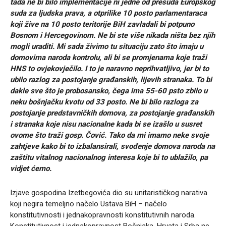
tada ne bi bilo implementacije ni jedne od presuda Europskog
suda za ljudska prava, a otprilike 10 posto parlamentaraca
koji žive na 10 posto teritorije BiH zavladali bi potpuno
Bosnom i Hercegovinom. Ne bi ste više nikada ništa bez njih
mogli uraditi. Mi sada živimo tu situaciju zato što imaju u
domovima naroda kontrolu, ali bi se promjenama koje traži
HNS to ovjekovječilo. I to je naravno neprihvatljivo, jer bi to
ubilo razlog za postojanje građanskih, lijevih stranaka. To bi
dakle sve što je probosansko, čega ima 55-60 psto zbilo u
neku bošnjačku kvotu od 33 posto. Ne bi bilo razloga za
postojanje predstavničkih domova, za postojanje građanskih
i stranaka koje nisu nacionalne kada bi se izašlo u susret
ovome što traži gosp. Čović. Tako da mi imamo neke svoje
zahtjeve kako bi to izbalansirali, svođenje domova naroda na
zaštitu vitalnog nacionalnog interesa koje bi to ublažilo, pa
vidjet ćemo.
Izjave gospodina Izetbegovića dio su unitarističkog narativa
koji negira temeljno načelo Ustava BiH – načelo
konstitutivnosti i jednakopravnosti konstitutivnih naroda.
Konstitutivnost i jednakopravnost Bošnjaka, Hrvata i Srba ne