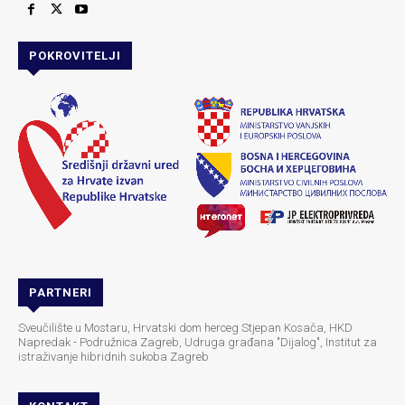
POKROVITELJI
PARTNERI
Sveučilište u Mostaru, Hrvatski dom herceg Stjepan Kosača, HKD
Napredak - Podružnica Zagreb, Udruga građana "Dijalog", Institut za
istraživanje hibridnih sukoba Zagreb