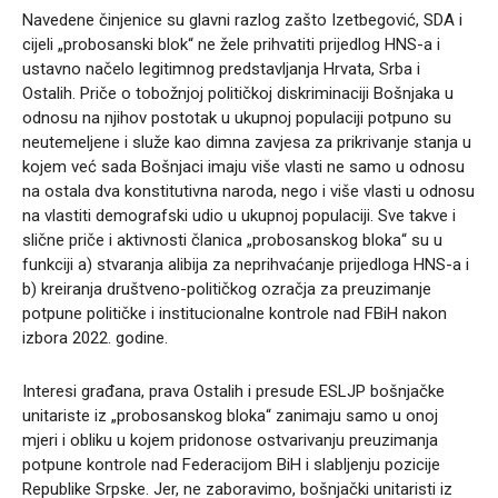
Navedene činjenice su glavni razlog zašto Izetbegović, SDA i
cijeli „probosanski blok“ ne žele prihvatiti prijedlog HNS-a i
ustavno načelo legitimnog predstavljanja Hrvata, Srba i
Ostalih. Priče o tobožnjoj političkoj diskriminaciji Bošnjaka u
odnosu na njihov postotak u ukupnoj populaciji potpuno su
neutemeljene i služe kao dimna zavjesa za prikrivanje stanja u
kojem već sada Bošnjaci imaju više vlasti ne samo u odnosu
na ostala dva konstitutivna naroda, nego i više vlasti u odnosu
na vlastiti demografski udio u ukupnoj populaciji. Sve takve i
slične priče i aktivnosti članica „probosanskog bloka“ su u
funkciji a) stvaranja alibija za neprihvaćanje prijedloga HNS-a i
b) kreiranja društveno-političkog ozračja za preuzimanje
potpune političke i institucionalne kontrole nad FBiH nakon
izbora 2022. godine.
Interesi građana, prava Ostalih i presude ESLJP bošnjačke
unitariste iz „probosanskog bloka“ zanimaju samo u onoj
mjeri i obliku u kojem pridonose ostvarivanju preuzimanja
potpune kontrole nad Federacijom BiH i slabljenju pozicije
Republike Srpske. Jer, ne zaboravimo, bošnjački unitaristi iz