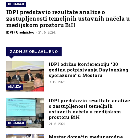
DOGAĐAJI
IDPI predstavio rezultate analize o
zastupljenosti temeljnih ustavnih načela u
medijskom prostoru BiH
IDPI / Uredništvo
-
21. 6. 2024.
ZADNJE OBJAVLJENO
IDPI održao konferenciju “30
godina potpisivanja Daytonskog
sporazuma” u Mostaru
9. 12. 2025.
ANALIZA
IDPI predstavio rezultate analize
o zastupljenosti temeljnih
ustavnih načela u medijskom
prostoru BiH
DOGAĐAJI
21. 6. 2024.
Mostar domaćin međunarodne