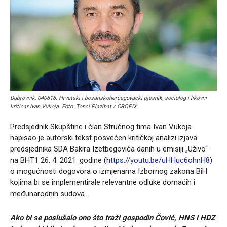
Dubrovnik, 040818. Hrvatski i bosanskohercegovacki pjesnik, sociolog i likovni
kriticar Ivan Vukoja. Foto: Tonci Plazibat / CROPIX
Predsjednik Skupštine i član Stručnog tima Ivan Vukoja
napisao je autorski tekst posvećen kritičkoj analizi izjava
predsjednika SDA Bakira Izetbegovića danih u emisiji „Uživo“
na BHT1 26. 4. 2021. godine (
https://youtu.be/uHHuc6ohnH8
)
o mogućnosti dogovora o izmjenama Izbornog zakona BiH
kojima bi se implementirale relevantne odluke domaćih i
međunarodnih sudova.
Ako bi se poslušalo ono što traži gospodin Čović, HNS i HDZ