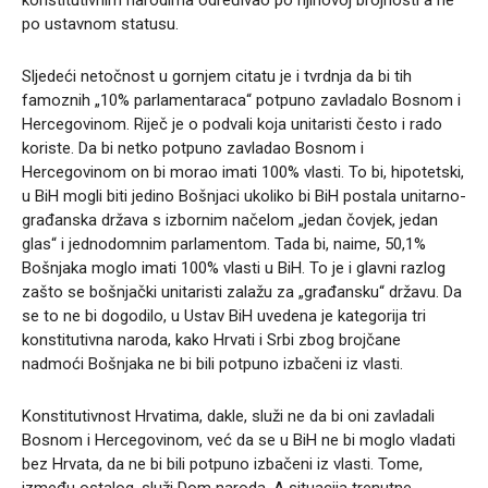
po ustavnom statusu.
Sljedeći netočnost u gornjem citatu je i tvrdnja da bi tih
famoznih „10% parlamentaraca“ potpuno zavladalo Bosnom i
Hercegovinom. Riječ je o podvali koja unitaristi često i rado
koriste. Da bi netko potpuno zavladao Bosnom i
Hercegovinom on bi morao imati 100% vlasti. To bi, hipotetski,
u BiH mogli biti jedino Bošnjaci ukoliko bi BiH postala unitarno-
građanska država s izbornim načelom „jedan čovjek, jedan
glas“ i jednodomnim parlamentom. Tada bi, naime, 50,1%
Bošnjaka moglo imati 100% vlasti u BiH. To je i glavni razlog
zašto se bošnjački unitaristi zalažu za „građansku“ državu. Da
se to ne bi dogodilo, u Ustav BiH uvedena je kategorija tri
konstitutivna naroda, kako Hrvati i Srbi zbog brojčane
nadmoći Bošnjaka ne bi bili potpuno izbačeni iz vlasti.
Konstitutivnost Hrvatima, dakle, služi ne da bi oni zavladali
Bosnom i Hercegovinom, već da se u BiH ne bi moglo vladati
bez Hrvata, da ne bi bili potpuno izbačeni iz vlasti. Tome,
između ostalog, služi Dom naroda. A situacija trenutne