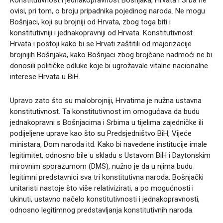
ovisi, pri tom, o broju pripadnika pojedinog naroda. Ne mogu
Bošnjaci, koji su brojniji od Hrvata, zbog toga biti i
konstitutivniji i jednakopravniji od Hrvata. Konstitutivnost
Hrvata i postoji kako bi se Hrvati zaštitili od majorizacije
brojnijih Bošnjaka, kako Bošnjaci zbog brojčane nadmoći ne bi
donosili političke odluke koje bi ugrožavale vitalne nacionalne
interese Hrvata u BiH.
Upravo zato što su malobrojniji, Hrvatima je nužna ustavna
konstitutivnost. Ta konstitutivnost im omogućava da budu
jednakopravni s Bošnjacima i Srbima u tijelima zajedničke ili
podijeljene uprave kao što su Predsjedništvo BiH, Vijeće
ministara, Dom naroda itd. Kako bi navedene institucije imale
legitimitet, odnosno bile u skladu s Ustavom BiH i Daytonskim
mirovnim sporazumom (DMS), nužno je da u njima budu
legitimni predstavnici sva tri konstitutivna naroda. Bošnjački
unitaristi nastoje što više relativizirati, a po mogućnosti i
ukinuti, ustavno načelo konstitutivnosti i jednakopravnosti,
odnosno legitimnog predstavljanja konstitutivnih naroda.