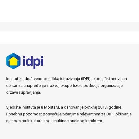
Institut za društveno-politička istraživanja (IDPI) je politički neovisan
centar za unapređenje i razvoj ekspertize u području organizacije
države i upravljanja.
Sjedište Instituta je u Mostaru, a osnovan je potkraj 2013. godine.
Posebnu pozornost posvećuje pitanjima relevantnim za BiH i očuvanje
njenoga multikulturalnog i multinacionalnog karaktera.