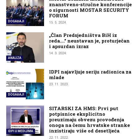
znanstveno-stručne konferencije
o sigurnosti MOSTAR SECURITY
FORUM
DOGAĐAJI
15. 5. 2024.
„Član Predsjedništva BiH iz
reda….“ neustavan je, proturječan
i apsurdan izraz
14. 3. 2024.
ANALIZA
IDPI najavljuje seriju radionica za
mlade
23. 11. 2023.
DOGAĐAJI
SITARSKI ZA HMS: Prvi put
potpisnice eksplicitno
preuzimaju obvezu provođenja
onoga na čemu hrvatske stranke
inzistiraju više od desetljeća
IDPI U MEDIJIMA
22. 11. 2022.