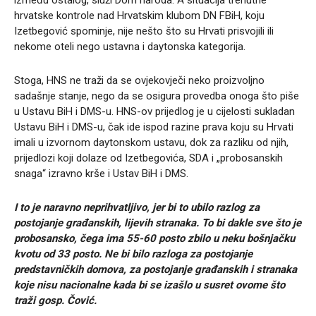
hrvatske kontrole nad Hrvatskim klubom DN FBiH, koju
Izetbegović spominje, nije nešto što su Hrvati prisvojili ili
nekome oteli nego ustavna i daytonska kategorija.
Stoga, HNS ne traži da se ovjekovječi neko proizvoljno
sadašnje stanje, nego da se osigura provedba onoga što piše
u Ustavu BiH i DMS-u. HNS-ov prijedlog je u cijelosti sukladan
Ustavu BiH i DMS-u, čak ide ispod razine prava koju su Hrvati
imali u izvornom daytonskom ustavu, dok za razliku od njih,
prijedlozi koji dolaze od Izetbegovića, SDA i „probosanskih
snaga“ izravno krše i Ustav BiH i DMS.
I to je naravno neprihvatljivo, jer bi to ubilo razlog za
postojanje građanskih, lijevih stranaka. To bi dakle sve što je
probosansko, čega ima 55-60 posto zbilo u neku bošnjačku
kvotu od 33 posto. Ne bi bilo razloga za postojanje
predstavničkih domova, za postojanje građanskih i stranaka
koje nisu nacionalne kada bi se izašlo u susret ovome što
traži gosp. Čović.