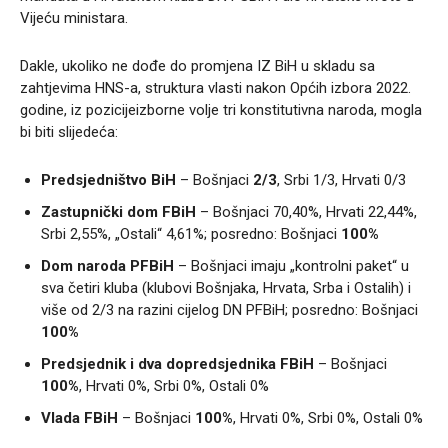
Vijeću ministara.
Dakle, ukoliko ne dođe do promjena IZ BiH u skladu sa
zahtjevima HNS-a, struktura vlasti nakon Općih izbora 2022.
godine, iz pozicijeizborne volje tri konstitutivna naroda, mogla
bi biti slijedeća:
Predsjedništvo BiH
– Bošnjaci
2/3
, Srbi 1/3, Hrvati 0/3
Zastupnički dom FBiH
– Bošnjaci 70,40%, Hrvati 22,44%,
Srbi 2,55%, „Ostali“ 4,61%; posredno: Bošnjaci
100%
Dom naroda PFBiH
– Bošnjaci imaju „kontrolni paket“ u
sva četiri kluba (klubovi Bošnjaka, Hrvata, Srba i Ostalih) i
više od 2/3 na razini cijelog DN PFBiH; posredno: Bošnjaci
100%
Predsjednik i dva dopredsjednika FBiH
– Bošnjaci
100%
, Hrvati 0%, Srbi 0%, Ostali 0%
Vlada FBiH
– Bošnjaci
100%
, Hrvati 0%, Srbi 0%, Ostali 0%