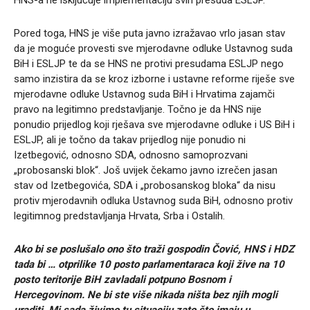
Pored toga, HNS je više puta javno izražavao vrlo jasan stav
da je moguće provesti sve mjerodavne odluke Ustavnog suda
BiH i ESLJP te da se HNS ne protivi presudama ESLJP nego
samo inzistira da se kroz izborne i ustavne reforme riješe sve
mjerodavne odluke Ustavnog suda BiH i Hrvatima zajamči
pravo na legitimno predstavljanje. Točno je da HNS nije
ponudio prijedlog koji rješava sve mjerodavne odluke i US BiH i
ESLJP, ali je točno da takav prijedlog nije ponudio ni
Izetbegović, odnosno SDA, odnosno samoprozvani
„probosanski blok“. Još uvijek čekamo javno izrečen jasan
stav od Izetbegovića, SDA i „probosanskog bloka“ da nisu
protiv mjerodavnih odluka Ustavnog suda BiH, odnosno protiv
legitimnog predstavljanja Hrvata, Srba i Ostalih.
Ako bi se poslušalo ono što traži gospodin Čović, HNS i HDZ
tada bi … otprilike 10 posto parlamentaraca koji žive na 10
posto teritorije BiH zavladali potpuno Bosnom i
Hercegovinom. Ne bi ste više nikada ništa bez njih mogli
uraditi. Mi sada živimo tu situaciju zato što imaju u