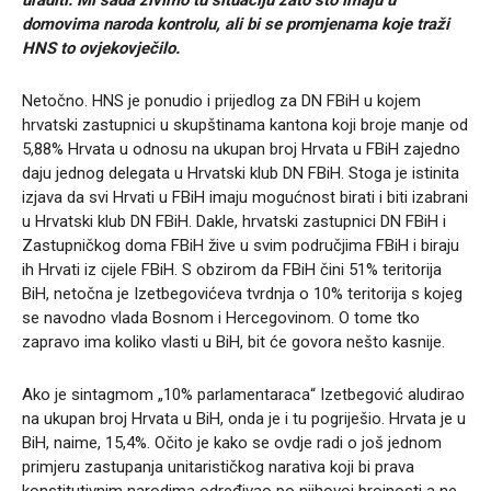
domovima naroda kontrolu, ali bi se promjenama koje traži
HNS to ovjekovječilo.
Netočno. HNS je ponudio i prijedlog za DN FBiH u kojem
hrvatski zastupnici u skupštinama kantona koji broje manje od
5,88% Hrvata u odnosu na ukupan broj Hrvata u FBiH zajedno
daju jednog delegata u Hrvatski klub DN FBiH. Stoga je istinita
izjava da svi Hrvati u FBiH imaju mogućnost birati i biti izabrani
u Hrvatski klub DN FBiH. Dakle, hrvatski zastupnici DN FBiH i
Zastupničkog doma FBiH žive u svim područjima FBiH i biraju
ih Hrvati iz cijele FBiH. S obzirom da FBiH čini 51% teritorija
BiH, netočna je Izetbegovićeva tvrdnja o 10% teritorija s kojeg
se navodno vlada Bosnom i Hercegovinom. O tome tko
zapravo ima koliko vlasti u BiH, bit će govora nešto kasnije.
Ako je sintagmom „10% parlamentaraca“ Izetbegović aludirao
na ukupan broj Hrvata u BiH, onda je i tu pogriješio. Hrvata je u
BiH, naime, 15,4%. Očito je kako se ovdje radi o još jednom
primjeru zastupanja unitarističkog narativa koji bi prava
konstitutivnim narodima određivao po njihovoj brojnosti a ne