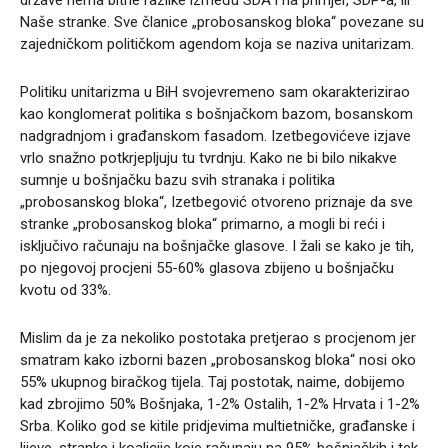
Naše stranke. Sve članice „probosanskog bloka“ povezane su
zajedničkom političkom agendom koja se naziva unitarizam.
Politiku unitarizma u BiH svojevremeno sam okarakterizirao
kao konglomerat politika s bošnjačkom bazom, bosanskom
nadgradnjom i građanskom fasadom. Izetbegovićeve izjave
vrlo snažno potkrjepljuju tu tvrdnju. Kako ne bi bilo nikakve
sumnje u bošnjačku bazu svih stranaka i politika
„probosanskog bloka“, Izetbegović otvoreno priznaje da sve
stranke „probosanskog bloka“ primarno, a mogli bi reći i
isključivo računaju na bošnjačke glasove. I žali se kako je tih,
po njegovoj procjeni 55-60% glasova zbijeno u bošnjačku
kvotu od 33%.
Mislim da je za nekoliko postotaka pretjerao s procjenom jer
smatram kako izborni bazen „probosanskog bloka“ nosi oko
55% ukupnog biračkog tijela. Taj postotak, naime, dobijemo
kad zbrojimo 50% Bošnjaka, 1-2% Ostalih, 1-2% Hrvata i 1-2%
Srba. Koliko god se kitile pridjevima multietničke, građanske i
lijeve, stranke i koalicije koje računaju na 95% bošnjačkih i tek