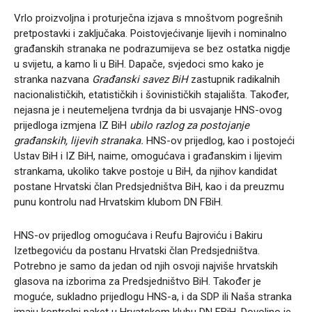
Vrlo proizvoljna i proturječna izjava s mnoštvom pogrešnih
pretpostavki i zaključaka. Poistovjećivanje lijevih i nominalno
građanskih stranaka ne podrazumijeva se bez ostatka nigdje
u svijetu, a kamo li u BiH. Dapače, svjedoci smo kako je
stranka nazvana
Građanski savez BiH
zastupnik radikalnih
nacionalističkih, etatističkih i šovinističkih stajališta. Također,
nejasna je i neutemeljena tvrdnja da bi usvajanje HNS-ovog
prijedloga izmjena IZ BiH
ubilo razlog za postojanje
građanskih, lijevih stranaka.
HNS-ov prijedlog, kao i postojeći
Ustav BiH i IZ BiH, naime, omogućava i građanskim i lijevim
strankama, ukoliko takve postoje u BiH, da njihov kandidat
postane Hrvatski član Predsjedništva BiH, kao i da preuzmu
punu kontrolu nad Hrvatskim klubom DN FBiH.
HNS-ov prijedlog omogućava i Reufu Bajroviću i Bakiru
Izetbegoviću da postanu Hrvatski član Predsjedništva.
Potrebno je samo da jedan od njih osvoji najviše hrvatskih
glasova na izborima za Predsjedništvo BiH. Također je
moguće, sukladno prijedlogu HNS-a, i da SDP ili Naša stranka
imaju kontrolni paket u Hrvatskom klubu DN FBiH. Dovoljno je