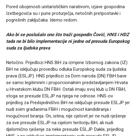
Pored obojenosti unitarističkim narativom, izjave gospodina
Izetbegovića su i pune proturječja, netočnih pretpostavki i
pogrešnih zaključaka. Idemo redom.
Ako bi se poslušalo ono što traži gospodin Čović, HNS i HDZ
tada ne bi bilo implementacije ni jedne od presuda Europskog
suda za ljudska prava
Netočno. Prijedlozi HNS BiH za izmjene Izbornog zakona (IZ)
BiH ne isključuju provedbu odluka Europskog suda za ljudska
prava (ESLJP). HNS prijedlozi za Dom naroda (DN) FBiH bave
se samo legitimnim i proporcionalnim predstavljanjem Hrvata
u Hrvatskom klubu DN FBiH. Ostali imaju svoj klub u DN FBiH,
stoga se presude ESLJP na njega ne odnose. HNS-ov
prijedlog za Predsjedništvo BiH ne isključuje presude ESLJP jer
nudi svim građanima FBiH i mogućnost kandidiranja i
mogućnost biranja. On, istina, nije cjelovit jer ne nudi rješenje
za sve presude ESLJP na cijelom teritoriju BiH, ali nudi
djelomično rješenje za neke presude ESLJP. Dakle, prijedlog
HNS-a ne isključuje implementaciju svih presuda ESLJP.