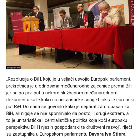
„Rezolucija o BiH, koju je u veljači usvojio Europski parlament,
prekretnica je u odnosima međunarodne zajednice prema BiH
jer se po prvi put u nekom službenom međunarodnom
dokumentu kaže kako su unitarističke snage blokirale europski
put BiH. Do sada se govorilo kako je separatizam opasan za
BiH, ali nigdje se nije spominjalo da postoji i drugi ekstrem, a
to je unitaristička i centralistička politika koja koči europsku
perspektivu BiH i njezin gospodarski te društveni razvoj“, riječi
su zastupnika u Europskom parlamentu
Davora Ive Stiera
.