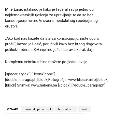
Mile Lasić
istaknuo je kako je federalizacija jedno od
najdemokratskijih rješenja za upravljanje te da se bez
konsocijacije ne može izaći iz nestabilnog i podijeljenog
društva.
„Ako kod nas kažete da ste za konsocijaciju, niste dobro
prošli“, kazao je Lasić, poručivši kako bez brzog dogovora
političkih lidera u BiH nije moguće napraviti korak dalje.
Kompletnu snimku tribine možete pogledati ovdje:
[spacer style=”1″ icon=”none”]
[double_paragraph][block]Fotografije: www.bljesak.info[/block]
[block] Snimka: www.habena.ba [/block] [/double_paragraph]
OZNAKE
europski parlament
federalizam
lasić