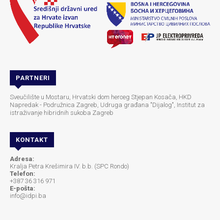
PARTNERI
Sveučilište u Mostaru, Hrvatski dom herceg Stjepan Kosača, HKD
Napredak - Podružnica Zagreb, Udruga građana "Dijalog", Institut za
istraživanje hibridnih sukoba Zagreb
KONTAKT
Adresa:
Kralja Petra Krešimira IV. b.b. (SPC Rondo)
Telefon:
+387 36 316 971
E-pošta:
info@idpi.ba