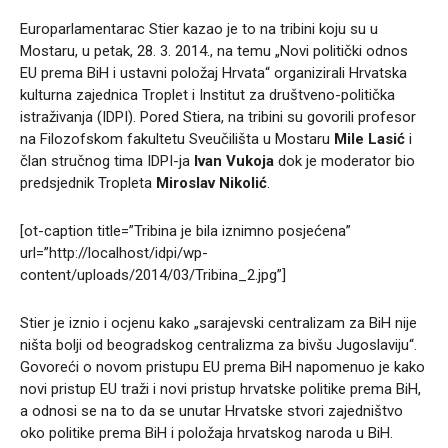
Europarlamentarac Stier kazao je to na tribini koju su u
Mostaru, u petak, 28. 3. 2014., na temu „Novi politički odnos
EU prema BiH i ustavni položaj Hrvata“ organizirali Hrvatska
kulturna zajednica Troplet i Institut za društveno-politička
istraživanja (IDPI). Pored Stiera, na tribini su govorili profesor
na Filozofskom fakultetu Sveučilišta u Mostaru
Mile Lasić
i
član stručnog tima IDPI-ja
Ivan Vukoja
dok je moderator bio
predsjednik Tropleta
Miroslav Nikolić
.
[ot-caption title=”Tribina je bila iznimno posjećena”
url=”http://localhost/idpi/wp-
content/uploads/2014/03/Tribina_2.jpg”]
Stier je iznio i ocjenu kako „sarajevski centralizam za BiH nije
ništa bolji od beogradskog centralizma za bivšu Jugoslaviju“.
Govoreći o novom pristupu EU prema BiH napomenuo je kako
novi pristup EU traži i novi pristup hrvatske politike prema BiH,
a odnosi se na to da se unutar Hrvatske stvori zajedništvo
oko politike prema BiH i položaja hrvatskog naroda u BiH.