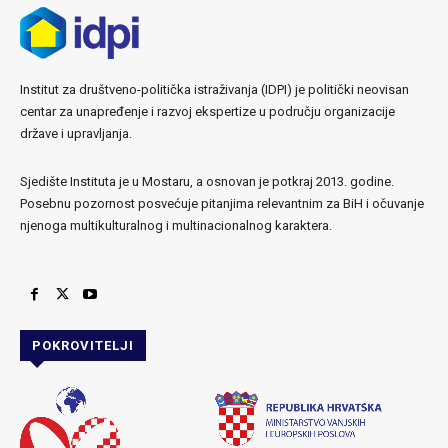
Institut za društveno-politička istraživanja (IDPI) je politički neovisan
centar za unapređenje i razvoj ekspertize u području organizacije
države i upravljanja.
Sjedište Instituta je u Mostaru, a osnovan je potkraj 2013. godine.
Posebnu pozornost posvećuje pitanjima relevantnim za BiH i očuvanje
njenoga multikulturalnog i multinacionalnog karaktera.
POKROVITELJI