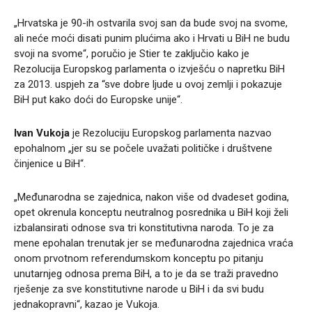
„Hrvatska je 90-ih ostvarila svoj san da bude svoj na svome,
ali neće moći disati punim plućima ako i Hrvati u BiH ne budu
svoji na svome“, poručio je Stier te zaključio kako je
Rezolucija Europskog parlamenta o izvješću o napretku BiH
za 2013. uspjeh za “sve dobre ljude u ovoj zemlji i pokazuje
BiH put kako doći do Europske unije“.
Ivan Vukoja
je Rezoluciju Europskog parlamenta nazvao
epohalnom „jer su se počele uvažati političke i društvene
činjenice u BiH“.
„Međunarodna se zajednica, nakon više od dvadeset godina,
opet okrenula konceptu neutralnog posrednika u BiH koji želi
izbalansirati odnose sva tri konstitutivna naroda. To je za
mene epohalan trenutak jer se međunarodna zajednica vraća
onom prvotnom referendumskom konceptu po pitanju
unutarnjeg odnosa prema BiH, a to je da se traži pravedno
rješenje za sve konstitutivne narode u BiH i da svi budu
jednakopravni“, kazao je Vukoja.