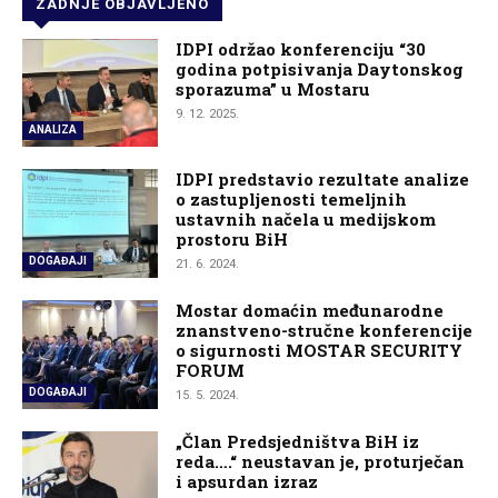
ZADNJE OBJAVLJENO
IDPI održao konferenciju “30
godina potpisivanja Daytonskog
sporazuma” u Mostaru
9. 12. 2025.
ANALIZA
IDPI predstavio rezultate analize
o zastupljenosti temeljnih
ustavnih načela u medijskom
prostoru BiH
DOGAĐAJI
21. 6. 2024.
Mostar domaćin međunarodne
znanstveno-stručne konferencije
o sigurnosti MOSTAR SECURITY
FORUM
DOGAĐAJI
15. 5. 2024.
„Član Predsjedništva BiH iz
reda….“ neustavan je, proturječan
i apsurdan izraz