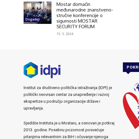
Mostar domaćin
međunarodne znanstveno-
stručne konferencije o
Događaji
sigurnosti MOSTAR
SECURITY FORUM
15. 5. 2024.
POKR
Institut za društveno-politička istraživanja (IDPI) je
politički neovisan centar za unapređenje i razvoj
ekspertize u području organizacije države i
upravljanja.
Sjedište Instituta je u Mostaru, a osnovan je potkraj
2013. godine. Posebnu pozornost posvećuje
pitanjima relevantnim za BiH i očuvanje njenoga