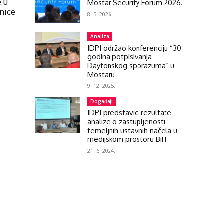
e u
Mostar Security Forum 2026.
nice
8. 5. 2026.
Analiza
IDPI održao konferenciju “30
godina potpisivanja
Daytonskog sporazuma” u
Mostaru
9. 12. 2025.
Događaji
IDPI predstavio rezultate
analize o zastupljenosti
temeljnih ustavnih načela u
medijskom prostoru BiH
21. 6. 2024.