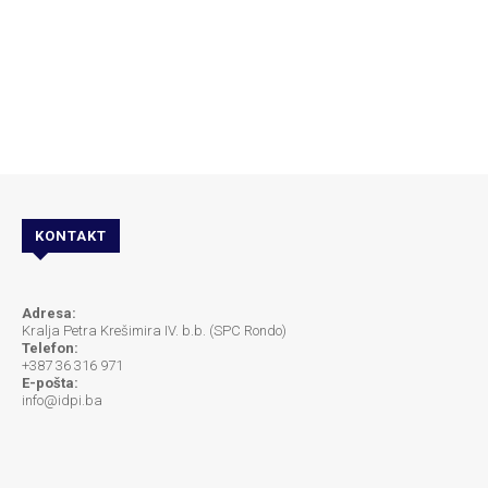
KONTAKT
Adresa:
Kralja Petra Krešimira IV. b.b. (SPC Rondo)
Telefon:
+387 36 316 971
E-pošta:
info@idpi.ba