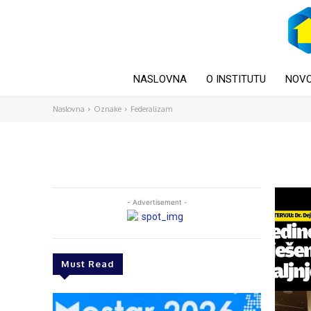
NASLOVNA
O INSTITUTU
NOVO
Naslovna
Oznake
Federalizam
- Advertisement -
Must Read