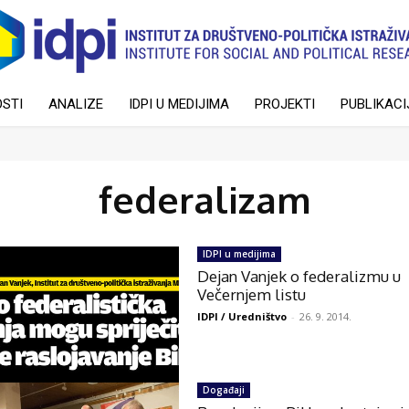
STI
ANALIZE
IDPI U MEDIJIMA
PROJEKTI
PUBLIKACI
federalizam
IDPI u medijima
Dejan Vanjek o federalizmu u
Večernjem listu
IDPI / Uredništvo
-
26. 9. 2014.
Događaji