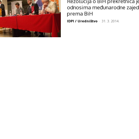
Rezolucija o BiH prekretnica j
odnosima međunarodne zajed
prema BiH
IDPI / Uredništvo
-
31. 3. 2014.