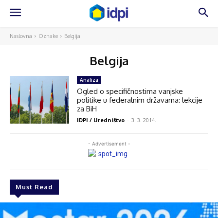
Naslovna
Oznake
Belgija
Belgija
Analiza
Ogled o specifičnostima vanjske
politike u federalnim državama: lekcije
za BiH
IDPI / Uredništvo
-
3. 3. 2014.
- Advertisement -
Must Read