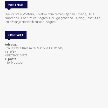
PARTNERI
Sveučilište u Mostaru, Hrvatski dom herceg Stjepan Kosača, HKD
Napredak - Podružnica Zagreb, Udruga građana "Dijalog", Institut za
istraživanje hibridnih sukoba Zagreb
KONTAKT
Adresa:
Kralja Petra Krešimira IV. b.b. (SPC Rondo)
Telefon:
+387 36 316 971
E-pošta:
info@idpi.ba